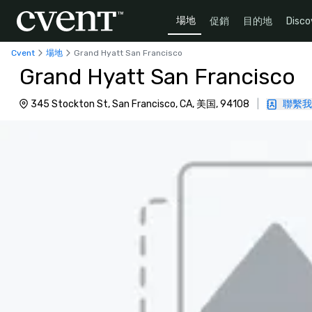
場地
促銷
目的地
Disco
Cvent
場地
Grand Hyatt San Francisco
Grand Hyatt San Francisco
345 Stockton St, San Francisco, CA, 美国, 94108
|
聯繫我