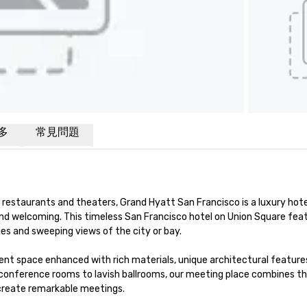
多
常見問題
restaurants and theaters, Grand Hyatt San Francisco is a luxury hotel
nd welcoming. This timeless San Francisco hotel on Union Square feat
s and sweeping views of the city or bay. 

nt space enhanced with rich materials, unique architectural features
conference rooms to lavish ballrooms, our meeting place combines th
 create remarkable meetings.