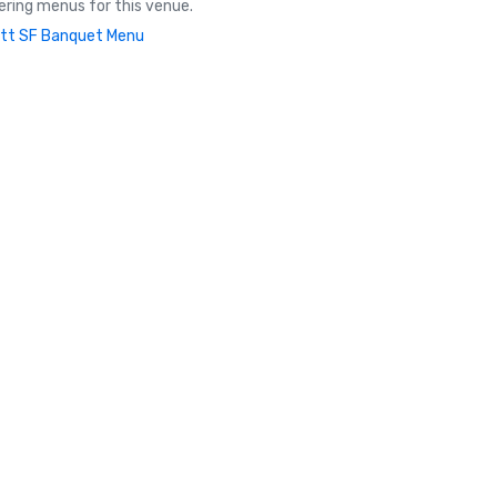
ring menus for this venue.
tt SF Banquet Menu