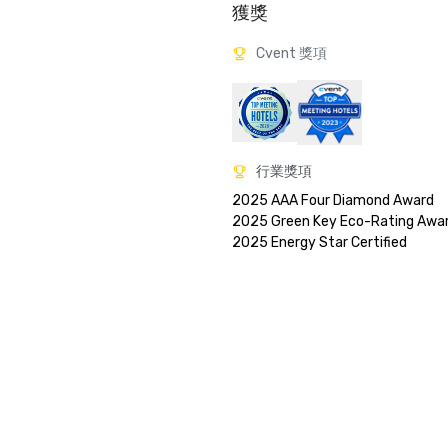
獲獎
Cvent 獎項
行業獎項
2025 AAA Four Diamond Award

2025 Green Key Eco-Rating Awar