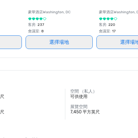
豪華酒店
Washington
, DC
豪華酒店
Washington
, 
客房
:
237
客房
:
220
會議室
:
8
會議室
:
17
選擇場地
選擇場
空間 （私人）
英尺
可供使用
展覽空間
英尺
7,450 平方英尺