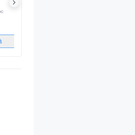
DC
豪華酒店
Washington
, DC
客房
:
237
會議室
:
8
地
選擇場地