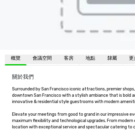
概覽
會議空間
客房
地點
隸屬
更
關於我們
Surrounded by San Francisco iconic attractions, premier shops, 
downtown San Francisco with a stylish ambiance that is bold a
innovative & residential style guestrooms with modern amenitie
Elevate your meetings from good to grand in our impressive eve
maximum flexibility and technological upgrades. From modern 
location with exceptional service and spectacular catering to