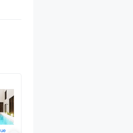
nue
Promote your venue