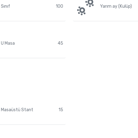
Sınıf
100
Yarım ay (Kulüp)
U Masa
45
Masaüstü Stant
15