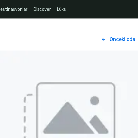
estinasyonlar
Discover
Lüks
Önceki oda