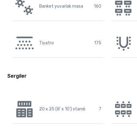
Banket yuvarlak masa
160
Tiyatro
175
Sergiler
20 x 25 (8' x 10') standı
7