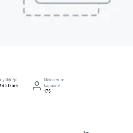
büyüklüğü
Maksimum
38 fitkare
kapasite
175