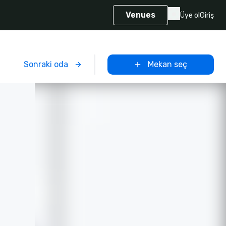
Venues
Üye ol
Giriş
Sonraki oda
Mekan seç