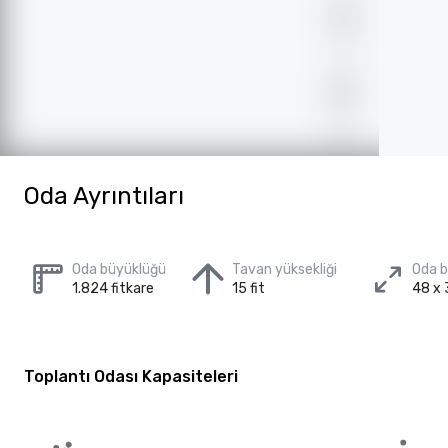
Oda Ayrıntıları
Oda büyüklüğü
Tavan yüksekliği
Oda 
1.824 fitkare
15 fit
48 x 
Toplantı Odası Kapasiteleri