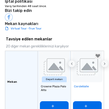
İptal politikası
Varış tarihinden 48 saat önce.
Bizi takip edin
Mekan kaynakları
Virtual Tour -True Tour
Tavsiye edilen mekanlar
20 diğer mekan gerekliliklerinizi karşılıyor
Geçerli mekan
Mekan
Crowne Plaza Palo
CordeValle
Removed from
Alto
favorites