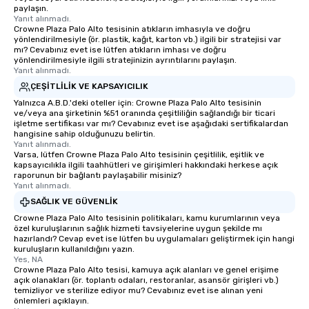
paylaşın.
Yanıt alınmadı.
Crowne Plaza Palo Alto tesisinin atıkların imhasıyla ve doğru
yönlendirilmesiyle (ör. plastik, kağıt, karton vb.) ilgili bir stratejisi var
mı? Cevabınız evet ise lütfen atıkların imhası ve doğru
yönlendirilmesiyle ilgili stratejinizin ayrıntılarını paylaşın.
Yanıt alınmadı.
ÇEŞITLILIK VE KAPSAYICILIK
Yalnızca A.B.D.'deki oteller için: Crowne Plaza Palo Alto tesisinin
ve/veya ana şirketinin %51 oranında çeşitliliğin sağlandığı bir ticari
işletme sertifikası var mı? Cevabınız evet ise aşağıdaki sertifikalardan
hangisine sahip olduğunuzu belirtin.
Yanıt alınmadı.
Varsa, lütfen Crowne Plaza Palo Alto tesisinin çeşitlilik, eşitlik ve
kapsayıcılıkla ilgili taahhütleri ve girişimleri hakkındaki herkese açık
raporunun bir bağlantı paylaşabilir misiniz?
Yanıt alınmadı.
SAĞLIK VE GÜVENLIK
Crowne Plaza Palo Alto tesisinin politikaları, kamu kurumlarının veya
özel kuruluşlarının sağlık hizmeti tavsiyelerine uygun şekilde mı
hazırlandı? Cevap evet ise lütfen bu uygulamaları geliştirmek için hangi
kuruluşların kullanıldığını yazın.
Yes, NA
Crowne Plaza Palo Alto tesisi, kamuya açık alanları ve genel erişime
açık olanakları (ör. toplantı odaları, restoranlar, asansör girişleri vb.)
temizliyor ve sterilize ediyor mu? Cevabınız evet ise alınan yeni
önlemleri açıklayın.