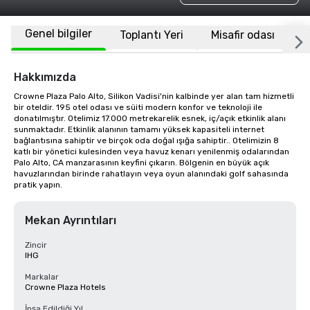
Genel bilgiler
Toplantı Yeri
Misafir odası
K
Hakkımızda
Crowne Plaza Palo Alto, Silikon Vadisi'nin kalbinde yer alan tam hizmetli 
bir oteldir. 195 otel odası ve süiti modern konfor ve teknoloji ile 
donatılmıştır. Otelimiz 17.000 metrekarelik esnek, iç/açık etkinlik alanı 
sunmaktadır. Etkinlik alanının tamamı yüksek kapasiteli internet 
bağlantısına sahiptir ve birçok oda doğal ışığa sahiptir.. Otelimizin 8 
katlı bir yönetici kulesinden veya havuz kenarı yenilenmiş odalarından 
Palo Alto, CA manzarasının keyfini çıkarın. Bölgenin en büyük açık 
havuzlarından birinde rahatlayın veya oyun alanındaki golf sahasında 
pratik yapın.
Mekan Ayrıntıları
Zincir
IHG
Markalar
Crowne Plaza Hotels
İnşa Edildiği Yıl