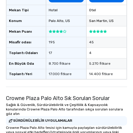
Mekan Tipi
Hotel
Otel
Konum
Palo Alto
, US
San Martin
, US
Mekan Puanı
Misafir odası
195
45
Toplantı Odaları
17
4
En Büyük Oda
8.700 fitkare
5.270 fitkare
Toplantı Yeri
17.000 fitkare
14.400 fitkare
Crowne Plaza Palo Alto Sık Sorulan Sorular
Sağlık & Güvenlik, Sürdürülebilirlik ve Çeşitlilik & Kapsayıcılık
konularında Crowne Plaza Palo Alto tarafından sıkça sorulan sorulara
göz atın
SÜRDÜRÜLEBILIR UYGULAMALAR
Crowne Plaza Palo Alto tesisi için kamuyla paylaşılan sürdürülebilirlik
veya sosyal etki hedefleri/stratejisiyle ilgili yorumlarınızı veya linki