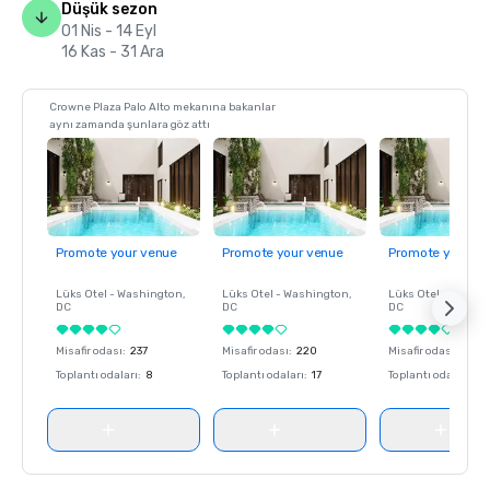
Düşük sezon
01 Nis - 14 Eyl
16 Kas - 31 Ara
Crowne Plaza Palo Alto mekanına bakanlar
aynı zamanda şunlara göz attı
Promote your venue
Promote your venue
Promote your ve
Lüks Otel -
Washington
,
Lüks Otel -
Washington
,
Lüks Otel -
Washin
DC
DC
DC
Misafir odası
:
237
Misafir odası
:
220
Misafir odası
:
237
Toplantı odaları
:
8
Toplantı odaları
:
17
Toplantı odaları
:
8