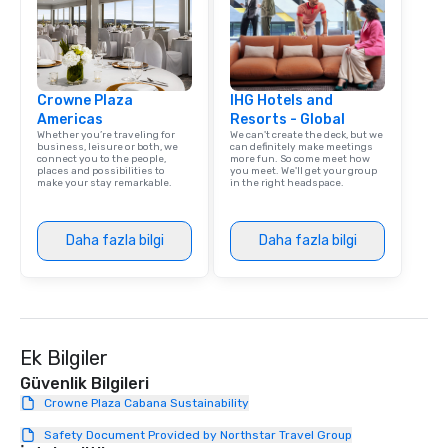
Crowne Plaza
IHG Hotels and
Americas
Resorts - Global
Whether you’re traveling for
We can't create the deck, but we
business, leisure or both, we
can definitely make meetings
connect you to the people,
more fun. So come meet how
places and possibilities to
you meet. We'll get your group
make your stay remarkable.
in the right headspace.
Daha fazla bilgi
Daha fazla bilgi
Ek Bilgiler
Güvenlik Bilgileri
Crowne Plaza Cabana Sustainability
Safety Document Provided by Northstar Travel Group