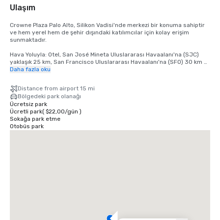
Ulaşım
Crowne Plaza Palo Alto, Silikon Vadisi'nde merkezi bir konuma sahiptir 
ve hem yerel hem de şehir dışındaki katılımcılar için kolay erişim 
sunmaktadır.

Hava Yoluyla: Otel, San José Mineta Uluslararası Havaalanı'na (SJC) 
yaklaşık 25 km, San Francisco Uluslararası Havaalanı'na (SFO) 30 km 
ve Oakland Uluslararası Havaalanı'na (OAK) 40 km uzaklıktadır. Tüm 
Daha fazla oku
havaalanları, araç paylaşımı hizmetleri, taksiler ve kiralık arabalar dahil 
olmak üzere çeşitli kara ulaşım seçenekleri sunar.

Distance from airport 15 mi
Bölgedeki park olanağı
Araba ile: Otoyol 101'in hemen dışında elverişli bir konuma sahip olan 
Ücretsiz park
otele, Interstate 280 dahil olmak üzere Körfez Bölgesi otoyollarından 
Ücretli park
(
$22,00
/
gün
)
kolayca ulaşılabilir. Konuklar tesis bünyesindeki otoparktan 
Sokağa park etme
faydalanabilirler.

Otobüs park
Toplu Taşıma ile: Otel, San Francisco, San Jose ve komşu şehirlere 
doğrudan hizmet veren Caltrain istasyonunun yakınında yer 
almaktadır. Yolculuk paylaşımı hizmetleri de yerel seyahatler için hazır.

Yerel Bölge: Stanford Üniversitesi, büyük teknoloji kampüsleri ve Palo 
Alto şehir merkezinin yakınında yer alan otel, toplantılar, etkinlikler ve 
eğlence etkinlikleri için merkezi bir konum sunmaktadır.