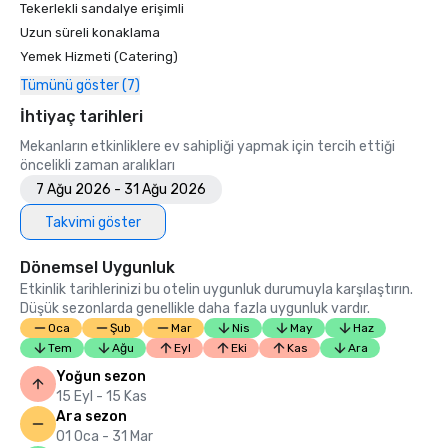
Tekerlekli sandalye erişimli
Uzun süreli konaklama
Yemek Hizmeti (Catering)
Tümünü göster (7)
İhtiyaç tarihleri
Mekanların etkinliklere ev sahipliği yapmak için tercih ettiği
öncelikli zaman aralıkları
7 Ağu 2026 - 31 Ağu 2026
Takvimi göster
Dönemsel Uygunluk
Etkinlik tarihlerinizi bu otelin uygunluk durumuyla karşılaştırın.
Düşük sezonlarda genellikle daha fazla uygunluk vardır.
Oca
Şub
Mar
Nis
May
Haz
Tem
Ağu
Eyl
Eki
Kas
Ara
Yoğun sezon
15 Eyl - 15 Kas
Ara sezon
01 Oca - 31 Mar