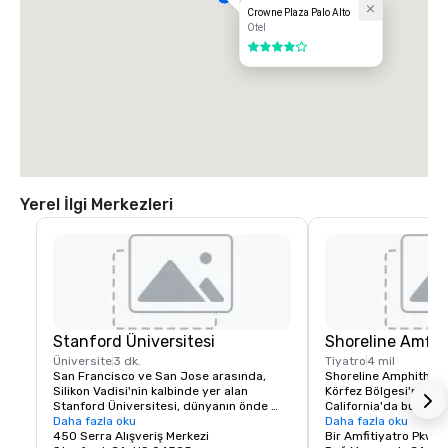
Crowne Plaza Palo Alto
Otel
4 / 5
Yerel İlgi Merkezleri
Stanford Üniversitesi
Shoreline Amfi 
Üniversite
3 dk.
Tiyatro
4 mil
San Francisco ve San Jose arasında, 
Shoreline Amphitheat
Silikon Vadisi'nin kalbinde yer alan 
Körfez Bölgesi'ndeki 
Stanford Üniversitesi, dünyanın önde 
California'da bulunan 
gelen araştırma ve öğretim 
Daha fazla oku
amfitiyatrodur. Tesis 2
Daha fazla oku
kurumlarından biri olarak kabul 
450 Serra Alışveriş Merkezi
kapasiteye sahiptir.
Bir Amfitiyatro Pkwy