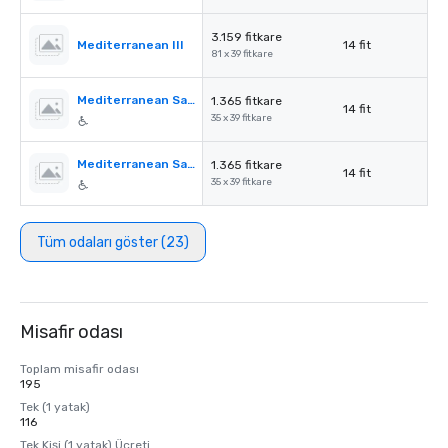
3.159 fitkare
Mediterranean III
14 fit
81 x 39 fitkare
Mediterranean Salon A
1.365 fitkare
14 fit
35 x 39 fitkare
Mediterranean Salon B
1.365 fitkare
14 fit
35 x 39 fitkare
Tüm odaları göster (23)
Misafir odası
Toplam misafir odası
195
Tek (1 yatak)
116
Tek Kişi (1 yatak) Ücreti