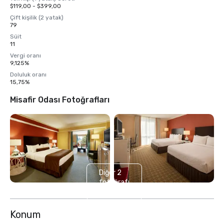
$119,00 - $399,00
Çift kişilik (2 yatak)
79
Süit
11
Vergi oranı
9,125%
Doluluk oranı
15,75%
Misafir Odası Fotoğrafları
Diğer 2
fotoğrafı
göster
Konum