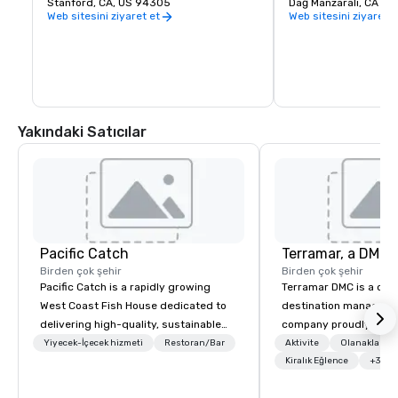
edilmektedir.
Stanford, CA, US 94305
Dağ Manzaralı, CA
Web sitesini ziyaret et
Web sitesini ziyaret e
Yakındaki Satıcılar
Pacific Catch
Birden çok şehir
Birden çok şehir
Pacific Catch is a rapidly growing
Terramar DMC is a co
West Coast Fish House dedicated to
destination manageme
delivering high-quality, sustainable
company proudly celeb
seafood with a unique Pacific-inspired
years in business. Ren
Yiyecek-İçecek hizmeti
Restoran/Bar
Aktivite
Olanaklar/He
flair. If you're not a fan of fish, we have
outstanding service, 
Kiralık Eğlence
+3
a variety of delicious options available
secured its position as