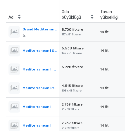
Oda
Tavan
Ad
büyüklüğü
yüksekliği
Grand Mediterranean Ballroom
8.700 fitkare
14 fit
117 x 81 fitkare
5.538 fitkare
Mediterranean1 & 2
14 fit
142 x 78 fitkare
5.928 fitkare
Mediterranean II & III
14 fit
-
4.515 fitkare
Mediterranean PreFunction
10 fit
105 x 43 fitkare
2.769 fitkare
Mediterranean I
14 fit
71 x 39 fitkare
2.769 fitkare
Mediterranean II
14 fit
71 x 39 fitkare