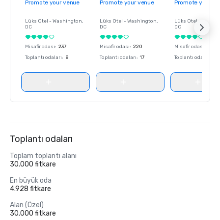
Promote your venue
Promote your venue
Promote your ve
Lüks Otel -
Washington
,
Lüks Otel -
Washington
,
Lüks Otel -
Washin
DC
DC
DC
Misafir odası
:
237
Misafir odası
:
220
Misafir odası
:
237
Toplantı odaları
:
8
Toplantı odaları
:
17
Toplantı odaları
:
8
Toplantı odaları
Toplam toplantı alanı
30.000 fitkare
En büyük oda
4.928 fitkare
Alan (Özel)
30.000 fitkare