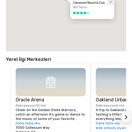
Claremont Resort & Club
Tatil Tesisi
4 / 5
Yerel İlgi Merkezleri
Oracle Arena
Oakland Urban W
Rekreasyon
10 mil
Rekreasyon
6 mil
Cheer on the Golden State Warriors, 
A trip to Oakland isn’
catch an afternoon A's game or dance to 
tasting a little local fl
the music of some of your favorite 
everything else in Oa
artists!
Daha fazla oku
scene is a little diffe
Daha fazla oku
7000 Collesium Way
wineries are housed i
Web sitesini ziyaret e