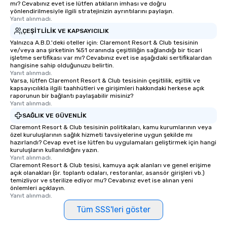
mı? Cevabınız evet ise lütfen atıkların imhası ve doğru
yönlendirilmesiyle ilgili stratejinizin ayrıntılarını paylaşın.
Yanıt alınmadı.
ÇEŞITLILIK VE KAPSAYICILIK
Yalnızca A.B.D.'deki oteller için: Claremont Resort & Club tesisinin
ve/veya ana şirketinin %51 oranında çeşitliliğin sağlandığı bir ticari
işletme sertifikası var mı? Cevabınız evet ise aşağıdaki sertifikalardan
hangisine sahip olduğunuzu belirtin.
Yanıt alınmadı.
Varsa, lütfen Claremont Resort & Club tesisinin çeşitlilik, eşitlik ve
kapsayıcılıkla ilgili taahhütleri ve girişimleri hakkındaki herkese açık
raporunun bir bağlantı paylaşabilir misiniz?
Yanıt alınmadı.
SAĞLIK VE GÜVENLIK
Claremont Resort & Club tesisinin politikaları, kamu kurumlarının veya
özel kuruluşlarının sağlık hizmeti tavsiyelerine uygun şekilde mı
hazırlandı? Cevap evet ise lütfen bu uygulamaları geliştirmek için hangi
kuruluşların kullanıldığını yazın.
Yanıt alınmadı.
Claremont Resort & Club tesisi, kamuya açık alanları ve genel erişime
açık olanakları (ör. toplantı odaları, restoranlar, asansör girişleri vb.)
temizliyor ve sterilize ediyor mu? Cevabınız evet ise alınan yeni
önlemleri açıklayın.
Yanıt alınmadı.
Tüm SSS'leri göster