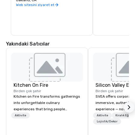
Oakland, CA
warehouse spaces, bu
is second to none. Be
Web sitesini ziyaret et
California wine count
either, grapes are sou
the state. Head out o
Wine Trail, stopping a
shop, eat, and explore
has to offer.
Yakındaki Satıcılar
Kitchen On Fire
Birden çok şehir
Birden çok şehir
Kitchen on Fire transforms gatherings
SVEA offers corporate
into unforgettable culinary
immersive, authentic S
experiences that bring people
experience — not a tour
together. Since 2005, we've
transformation. We de
Aktivite
Aktivite
Kiralık Eğlen
specialized in interactive cooking
facilitate custom exec
Lojistik/Dekor
events for corporate teams, social
tours, learning session
celebrations, and groups seeking
workshops, leadership