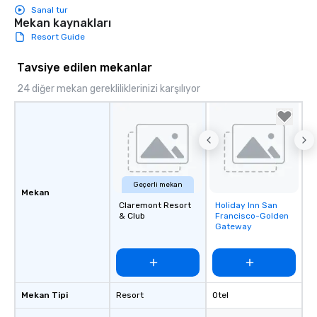
Sanal tur
Mekan kaynakları
Resort Guide
Tavsiye edilen mekanlar
24 diğer mekan gerekliliklerinizi karşılıyor
Geçerli mekan
Mekan
Claremont Resort
Holiday Inn San
Removed from
& Club
Francisco-Golden
favorites
Gateway
Mekan Tipi
Resort
Otel