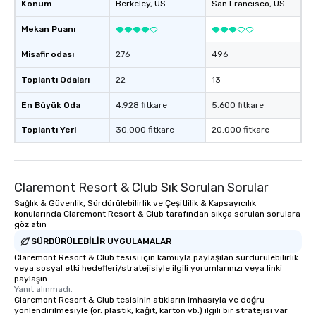
Konum
Berkeley
, US
San Francisco
, US
Mekan Puanı
Misafir odası
276
496
Toplantı Odaları
22
13
En Büyük Oda
4.928 fitkare
5.600 fitkare
Toplantı Yeri
30.000 fitkare
20.000 fitkare
Claremont Resort & Club Sık Sorulan Sorular
Sağlık & Güvenlik, Sürdürülebilirlik ve Çeşitlilik & Kapsayıcılık
konularında Claremont Resort & Club tarafından sıkça sorulan sorulara
göz atın
SÜRDÜRÜLEBILIR UYGULAMALAR
Claremont Resort & Club tesisi için kamuyla paylaşılan sürdürülebilirlik
veya sosyal etki hedefleri/stratejisiyle ilgili yorumlarınızı veya linki
paylaşın.
Yanıt alınmadı.
Claremont Resort & Club tesisinin atıkların imhasıyla ve doğru
yönlendirilmesiyle (ör. plastik, kağıt, karton vb.) ilgili bir stratejisi var