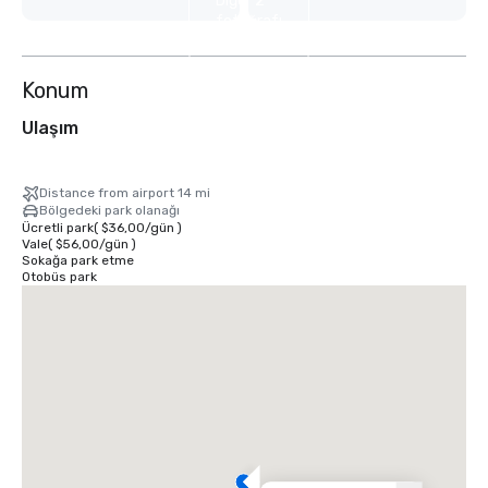
Diğer 2
fotoğrafı
göster
Konum
Ulaşım
Distance from airport 14 mi
Bölgedeki park olanağı
Ücretli park
(
$36,00
/
gün
)
Vale
(
$56,00
/
gün
)
Sokağa park etme
Otobüs park