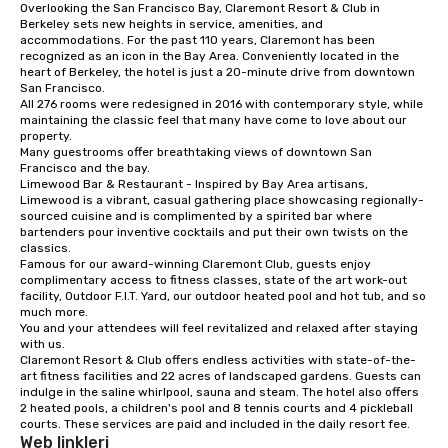
Overlooking the San Francisco Bay, Claremont Resort & Club in 
from ingredient sourcing to
Berkeley sets new heights in service, amenities, and 
instruction, making your event
accommodations. For the past 110 years, Claremont has been 
planning seamless.
recognized as an icon in the Bay Area. Conveniently located in the 
heart of Berkeley, the hotel is just a 20-minute drive from downtown 
San Francisco. 

All 276 rooms were redesigned in 2016 with contemporary style, while 
maintaining the classic feel that many have come to love about our 
property. 

Many guestrooms offer breathtaking views of downtown San 
Francisco and the bay. 

Limewood Bar & Restaurant - Inspired by Bay Area artisans, 
Limewood is a vibrant, casual gathering place showcasing regionally-
sourced cuisine and is complimented by a spirited bar where 
bartenders pour inventive cocktails and put their own twists on the 
classics.

Famous for our award-winning Claremont Club, guests enjoy 
complimentary access to fitness classes, state of the art work-out 
facility, Outdoor F.I.T. Yard, our outdoor heated pool and hot tub, and so 
much more. 

You and your attendees will feel revitalized and relaxed after staying 
with us. 

Claremont Resort & Club offers endless activities with state-of-the-
art fitness facilities and 22 acres of landscaped gardens. Guests can 
indulge in the saline whirlpool, sauna and steam. The hotel also offers 
2 heated pools, a children's pool and 8 tennis courts and 4 pickleball 
courts. These services are paid and included in the daily resort fee.
Web linkleri