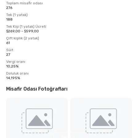
Toplam misafir odası
276
Tek (1 yatak)
188
Tek Kişi (1 yatak) Ücreti
$269,00 - $599,00
Çift kişilik (2 yatak)
61
Süit
27
Vergi oranı
10,25%
Doluluk oranı
14,195%
Misafir Odası Fotoğrafları