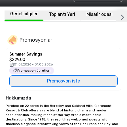
Genel bilgiler
Toplantı Yeri
Misafir odası
K
Promosyonlar
Summer Savings
$229,00
01.07.2026 - 31.08.2026
Promosyon ücretleri
Promosyon iste
Hakkımızda
Perched on 22 acres in the Berkeley and Oakland Hills, Claremont 
Resort & Club offers a rare blend of historic charm and modern 
sophistication, making it one of the Bay Area’s most iconic 
destinations. Since 1915, the resort has welcomed guests with 
timeless elegance, breathtaking views of the San Francisco Bay, and 