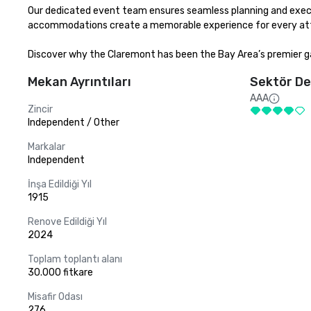
Our dedicated event team ensures seamless planning and executio
accommodations create a memorable experience for every att
Discover why the Claremont has been the Bay Area’s premier ga
Mekan Ayrıntıları
Sektör De
AAA
Zincir
Independent / Other
Markalar
Independent
İnşa Edildiği Yıl
1915
Renove Edildiği Yıl
2024
Toplam toplantı alanı
30.000 fitkare
Misafir Odası
276