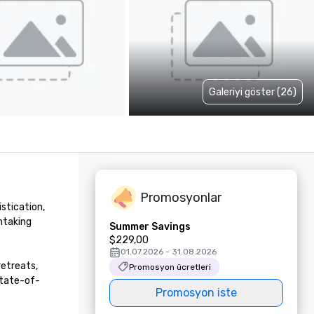
Galeriyi göster (26)
Promosyonlar
stication, 
taking 
Summer Savings
$229,00
01.07.2026 - 31.08.2026
etreats, 
Promosyon ücretleri
state-of-
Promosyon iste