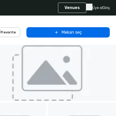
Venues
Üye ol
Giriş
Mekan seç
Favorite