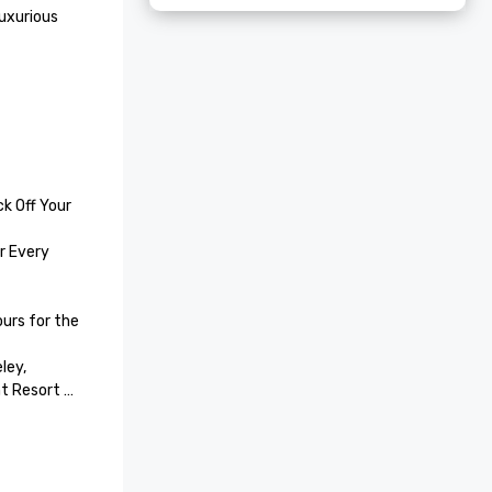
uxurious 
k Off Your 
 Every 
rs for the 
ey, 
t Resort 
 