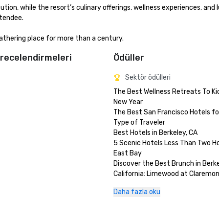
n, while the resort’s culinary offerings, wellness experiences, and l
endee.

thering place for more than a century.
recelendirmeleri
Ödüller
Sektör ödülleri
The Best Wellness Retreats To Kic
New Year

The Best San Francisco Hotels for
Type of Traveler 

Best Hotels in Berkeley, CA

5 Scenic Hotels Less Than Two Hou
East Bay

Discover the Best Brunch in Berkel
California: Limewood at Claremon
and Club

Daha fazla oku
Best Pool Hotels in the USA

Best of The East Bay 2024 - Best
Staycation (gold)
