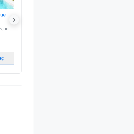
nue
Promote your venue
n
, DC
Lüks Otel -
Washington
, DC
Misafir odası
:
237
Toplantı odaları
:
8
eç
Mekan seç