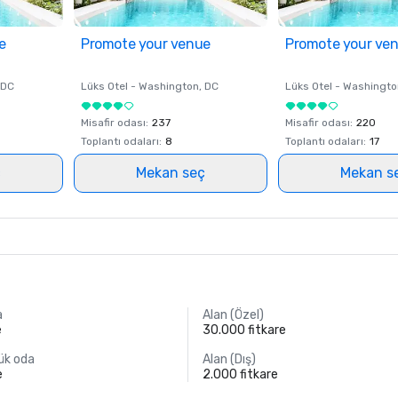
e
Promote your venue
Promote your ve
 DC
Lüks Otel -
Washington
, DC
Lüks Otel -
Washingto
Misafir odası
:
237
Misafir odası
:
220
Toplantı odaları
:
8
Toplantı odaları
:
17
ç
Mekan seç
Mekan s
a
Alan (Özel)
e
30.000 fitkare
yük oda
Alan (Dış)
e
2.000 fitkare