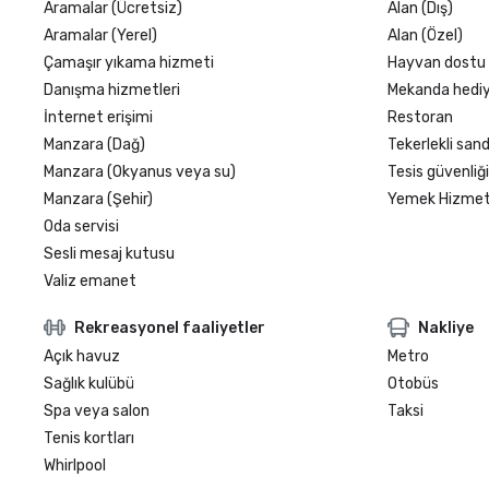
Aramalar (Ücretsiz)
Alan (Dış)
Aramalar (Yerel)
Alan (Özel)
Çamaşır yıkama hizmeti
Hayvan dostu
Danışma hizmetleri
Mekanda hediy
İnternet erişimi
Restoran
Manzara (Dağ)
Tekerlekli sand
Manzara (Okyanus veya su)
Tesis güvenliği
Manzara (Şehir)
Yemek Hizmeti
Oda servisi
Sesli mesaj kutusu
Valiz emanet
Rekreasyonel faaliyetler
Nakliye
Açık havuz
Metro
Sağlık kulübü
Otobüs
Spa veya salon
Taksi
Tenis kortları
Whirlpool