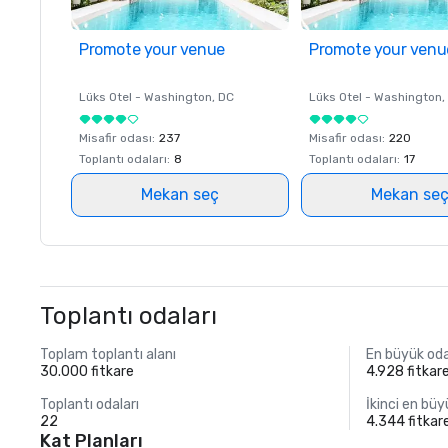
Promote your venue
Promote your venu
Lüks Otel -
Washington
, DC
Lüks Otel -
Washington
,
Misafir odası
:
237
Misafir odası
:
220
Toplantı odaları
:
8
Toplantı odaları
:
17
Mekan seç
Mekan se
Toplantı odaları
Toplam toplantı alanı
En büyük od
30.000 fitkare
4.928 fitkar
Toplantı odaları
İkinci en bü
22
4.344 fitkar
Kat Planları