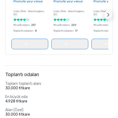
Promote your venue
Promote your venue
Promote your ve
Lüks Otel -
Washington
,
Lüks Otel -
Washington
,
Lüks Otel -
Washin
DC
DC
DC
Misafir odası
:
237
Misafir odası
:
220
Misafir odası
:
237
Toplantı odaları
:
8
Toplantı odaları
:
17
Toplantı odaları
:
8
Toplantı odaları
Toplam toplantı alanı
30.000 fitkare
En büyük oda
4.928 fitkare
Alan (Özel)
30.000 fitkare