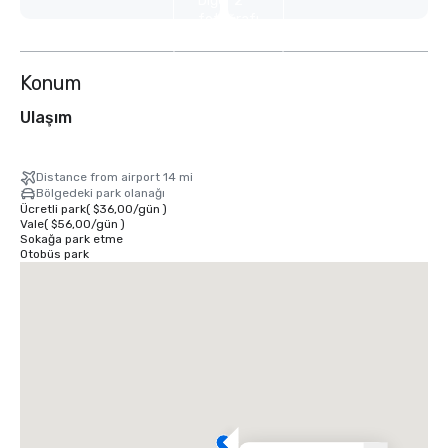
Diğer 2
fotoğrafı
göster
Konum
Ulaşım
Distance from airport 14 mi
Bölgedeki park olanağı
Ücretli park
(
$36,00
/
gün
)
Vale
(
$56,00
/
gün
)
Sokağa park etme
Otobüs park