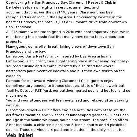
Overlooking the San Francisco Bay, Claremont Resort & Club in 
from ingredient sourcing to
Berkeley sets new heights in service, amenities, and 
instruction, making your event
accommodations. For the past 110 years, Claremont has been 
planning seamless.
recognized as an icon in the Bay Area. Conveniently located in the 
heart of Berkeley, the hotel is just a 20-minute drive from downtown 
San Francisco. 

All 276 rooms were redesigned in 2016 with contemporary style, while 
maintaining the classic feel that many have come to love about our 
property. 

Many guestrooms offer breathtaking views of downtown San 
Francisco and the bay. 

Limewood Bar & Restaurant - Inspired by Bay Area artisans, 
Limewood is a vibrant, casual gathering place showcasing regionally-
sourced cuisine and is complimented by a spirited bar where 
bartenders pour inventive cocktails and put their own twists on the 
classics.

Famous for our award-winning Claremont Club, guests enjoy 
complimentary access to fitness classes, state of the art work-out 
facility, Outdoor F.I.T. Yard, our outdoor heated pool and hot tub, and so 
much more. 

You and your attendees will feel revitalized and relaxed after staying 
with us. 

Claremont Resort & Club offers endless activities with state-of-the-
art fitness facilities and 22 acres of landscaped gardens. Guests can 
indulge in the saline whirlpool, sauna and steam. The hotel also offers 
2 heated pools, a children's pool and 8 tennis courts and 4 pickleball 
courts. These services are paid and included in the daily resort fee.
Web linkleri