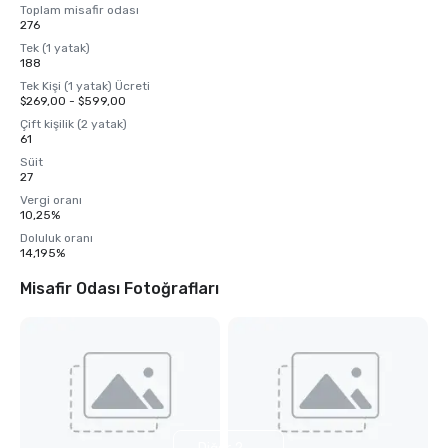
Toplam misafir odası
276
Tek (1 yatak)
188
Tek Kişi (1 yatak) Ücreti
$269,00 - $599,00
Çift kişilik (2 yatak)
61
Süit
27
Vergi oranı
10,25%
Doluluk oranı
14,195%
Misafir Odası Fotoğrafları