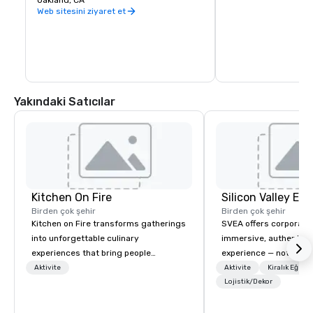
Oakland, CA
warehouse spaces, bu
is second to none. Be
Web sitesini ziyaret et
California wine count
either, grapes are sou
the state. Head out o
Wine Trail, stopping a
shop, eat, and explore
has to offer.
Yakındaki Satıcılar
Kitchen On Fire
Birden çok şehir
Birden çok şehir
Kitchen on Fire transforms gatherings
SVEA offers corporate
into unforgettable culinary
immersive, authentic S
experiences that bring people
experience — not a tour
together. Since 2005, we've
transformation. We de
Aktivite
Aktivite
Kiralık Eğlen
specialized in interactive cooking
facilitate custom exec
Lojistik/Dekor
events for corporate teams, social
tours, learning session
celebrations, and groups seeking
workshops, leadership