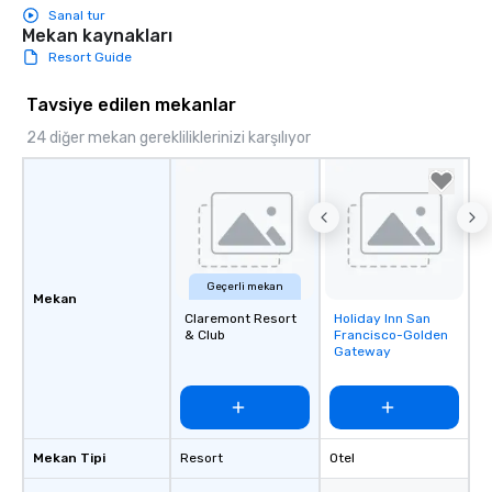
Sanal tur
Mekan kaynakları
Resort Guide
Tavsiye edilen mekanlar
24 diğer mekan gerekliliklerinizi karşılıyor
Geçerli mekan
Mekan
Claremont Resort
Holiday Inn San
Removed from
& Club
Francisco-Golden
favorites
Gateway
Mekan Tipi
Resort
Otel