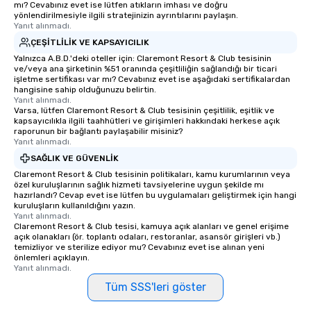
mı? Cevabınız evet ise lütfen atıkların imhası ve doğru
yönlendirilmesiyle ilgili stratejinizin ayrıntılarını paylaşın.
Yanıt alınmadı.
ÇEŞITLILIK VE KAPSAYICILIK
Yalnızca A.B.D.'deki oteller için: Claremont Resort & Club tesisinin
ve/veya ana şirketinin %51 oranında çeşitliliğin sağlandığı bir ticari
işletme sertifikası var mı? Cevabınız evet ise aşağıdaki sertifikalardan
hangisine sahip olduğunuzu belirtin.
Yanıt alınmadı.
Varsa, lütfen Claremont Resort & Club tesisinin çeşitlilik, eşitlik ve
kapsayıcılıkla ilgili taahhütleri ve girişimleri hakkındaki herkese açık
raporunun bir bağlantı paylaşabilir misiniz?
Yanıt alınmadı.
SAĞLIK VE GÜVENLIK
Claremont Resort & Club tesisinin politikaları, kamu kurumlarının veya
özel kuruluşlarının sağlık hizmeti tavsiyelerine uygun şekilde mı
hazırlandı? Cevap evet ise lütfen bu uygulamaları geliştirmek için hangi
kuruluşların kullanıldığını yazın.
Yanıt alınmadı.
Claremont Resort & Club tesisi, kamuya açık alanları ve genel erişime
açık olanakları (ör. toplantı odaları, restoranlar, asansör girişleri vb.)
temizliyor ve sterilize ediyor mu? Cevabınız evet ise alınan yeni
önlemleri açıklayın.
Yanıt alınmadı.
Tüm SSS'leri göster