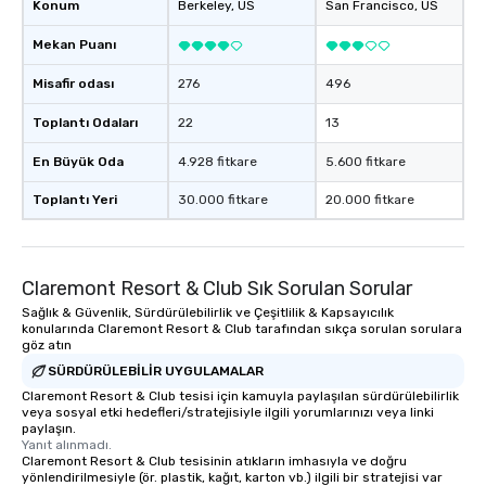
Konum
Berkeley
, US
San Francisco
, US
Mekan Puanı
Misafir odası
276
496
Toplantı Odaları
22
13
En Büyük Oda
4.928 fitkare
5.600 fitkare
Toplantı Yeri
30.000 fitkare
20.000 fitkare
Claremont Resort & Club Sık Sorulan Sorular
Sağlık & Güvenlik, Sürdürülebilirlik ve Çeşitlilik & Kapsayıcılık
konularında Claremont Resort & Club tarafından sıkça sorulan sorulara
göz atın
SÜRDÜRÜLEBILIR UYGULAMALAR
Claremont Resort & Club tesisi için kamuyla paylaşılan sürdürülebilirlik
veya sosyal etki hedefleri/stratejisiyle ilgili yorumlarınızı veya linki
paylaşın.
Yanıt alınmadı.
Claremont Resort & Club tesisinin atıkların imhasıyla ve doğru
yönlendirilmesiyle (ör. plastik, kağıt, karton vb.) ilgili bir stratejisi var