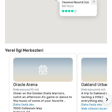
Claremont Resort & Club
Tatil Tesisi
4 / 5
Yerel İlgi Merkezleri
Oracle Arena
Oakland Urban W
Rekreasyon
10 mil
Rekreasyon
6 mil
Cheer on the Golden State Warriors, 
A trip to Oakland isn’
catch an afternoon A's game or dance to 
tasting a little local fl
the music of some of your favorite 
everything else in Oa
artists!
Daha fazla oku
scene is a little diffe
Daha fazla oku
7000 Collesium Way
wineries are housed i
Web sitesini ziyaret e