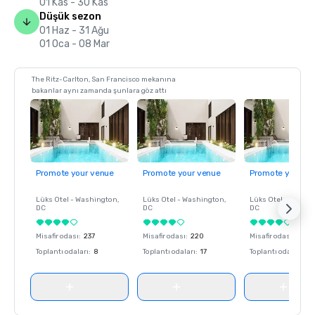
01 Kas - 30 Kas
Düşük sezon
01 Haz - 31 Ağu
01 Oca - 08 Mar
The Ritz-Carlton, San Francisco mekanına
bakanlar aynı zamanda şunlara göz attı
Promote your venue
Promote your venue
Promote your ve
Lüks Otel -
Washington
,
Lüks Otel -
Washington
,
Lüks Otel -
Washin
DC
DC
DC
Misafir odası
:
237
Misafir odası
:
220
Misafir odası
:
237
Toplantı odaları
:
8
Toplantı odaları
:
17
Toplantı odaları
:
8