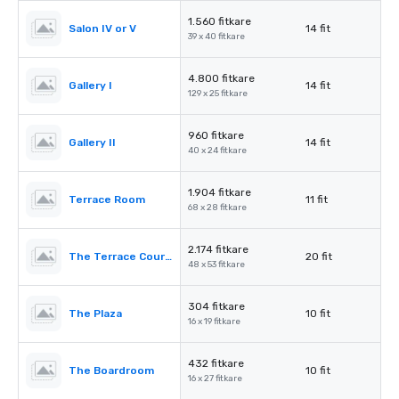
1.560 fitkare
Salon IV or V
14 fit
39 x 40 fitkare
4.800 fitkare
Gallery I
14 fit
129 x 25 fitkare
960 fitkare
Gallery II
14 fit
40 x 24 fitkare
1.904 fitkare
Terrace Room
11 fit
68 x 28 fitkare
2.174 fitkare
The Terrace Courtyard/Tent
20 fit
48 x 53 fitkare
304 fitkare
The Plaza
10 fit
16 x 19 fitkare
432 fitkare
The Boardroom
10 fit
16 x 27 fitkare