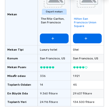
Geçerli mekan
Mekan
The Ritz-Carlton,
Hilton San
Removed from
San Francisco
Francisco Union
favorites
Square
Mekan Tipi
Luxury hotel
Otel
Konum
San Francisco
, US
San Francisco
, US
Mekan Puanı
Misafir odası
336
1.921
Toplantı Odaları
14
45
En Büyük Oda
9.360 fitkare
29.637 fitkare
Toplantı Yeri
24.116 fitkare
134.500 fitkare