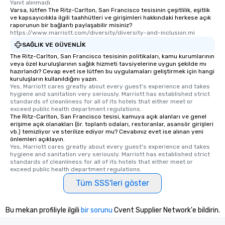
Yanıt alınmadı.
Varsa, lütfen The Ritz-Carlton, San Francisco tesisinin çeşitlilik, eşitlik
ve kapsayıcılıkla ilgili taahhütleri ve girişimleri hakkındaki herkese açık
raporunun bir bağlantı paylaşabilir misiniz?
https://www.marriott.com/diversity/diversity-and-inclusion.mi
SAĞLIK VE GÜVENLIK
The Ritz-Carlton, San Francisco tesisinin politikaları, kamu kurumlarının
veya özel kuruluşlarının sağlık hizmeti tavsiyelerine uygun şekilde mı
hazırlandı? Cevap evet ise lütfen bu uygulamaları geliştirmek için hangi
kuruluşların kullanıldığını yazın.
Yes, Marriott cares greatly about every guest's experience and takes 
hygiene and sanitation very seriously. Marriott has established strict 
standards of cleanliness for all of its hotels that either meet or 
exceed public health department regulations. 
The Ritz-Carlton, San Francisco tesisi, kamuya açık alanları ve genel
erişime açık olanakları (ör. toplantı odaları, restoranlar, asansör girişleri
vb.) temizliyor ve sterilize ediyor mu? Cevabınız evet ise alınan yeni
önlemleri açıklayın.
Yes, Marriott cares greatly about every guest's experience and takes 
hygiene and sanitation very seriously. Marriott has established strict 
standards of cleanliness for all of its hotels that either meet or 
exceed public health department regulations. 
Tüm SSS'leri göster
Bu mekan profiliyle ilgili
bir sorunu
Cvent Supplier Network'e bildirin.