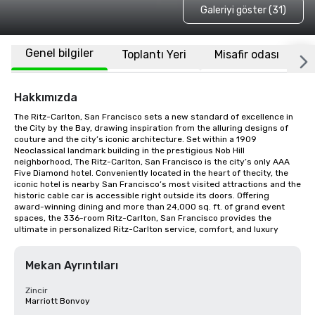
Galeriyi göster (31)
Genel bilgiler
Toplantı Yeri
Misafir odası
K
Hakkımızda
The Ritz-Carlton, San Francisco sets a new standard of excellence in 
the City by the Bay, drawing inspiration from the alluring designs of 
couture and the city’s iconic architecture. Set within a 1909 
Neoclassical landmark building in the prestigious Nob Hill 
neighborhood, The Ritz-Carlton, San Francisco is the city’s only AAA 
Five Diamond hotel. Conveniently located in the heart of thecity, the 
iconic hotel is nearby San Francisco’s most visited attractions and the 
historic cable car is accessible right outside its doors. Offering 
award-winning dining and more than 24,000 sq. ft. of grand event 
spaces, the 336-room Ritz-Carlton, San Francisco provides the 
ultimate in personalized Ritz-Carlton service, comfort, and luxury
Mekan Ayrıntıları
Zincir
Marriott Bonvoy