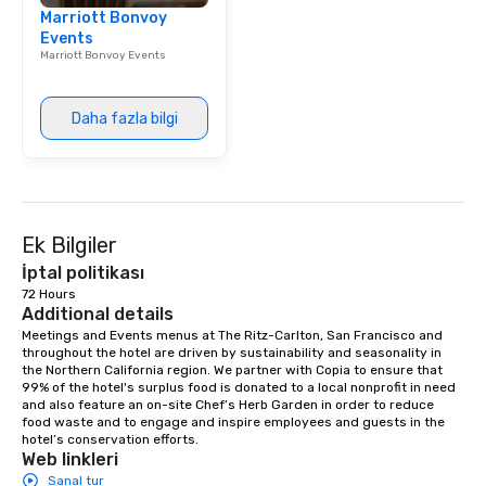
Marriott Bonvoy
Events
Marriott Bonvoy Events
Daha fazla bilgi
Ek Bilgiler
İptal politikası
72 Hours
Additional details
Meetings and Events menus at The Ritz-Carlton, San Francisco and 
throughout the hotel are driven by sustainability and seasonality in 
the Northern California region. We partner with Copia to ensure that 
99% of the hotel's surplus food is donated to a local nonprofit in need 
and also feature an on-site Chef’s Herb Garden in order to reduce 
food waste and to engage and inspire employees and guests in the 
hotel’s conservation efforts.
Web linkleri
Sanal tur