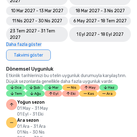
2027
10 Mar 2027 - 13 Mar 2027
18 Mar 2027 - 3 Nis 2027
11 Nis 2027 - 30 Nis 2027
6 May 2027 - 18 Tem 2027
23 Tem 2027 - 31 Tem
1 Eyl 2027 - 18 Eyl 2027
2027
Daha fazla göster
Takvimi göster
Dönemsel Uygunluk
Etkinlik tarihlerinizi bu otelin uygunluk durumuyla karşılaştırın.
Düşük sezonlarda genellikle daha fazla uygunluk vardır.
Oca
Şub
Mar
Nis
May
Haz
Tem
Ağu
Eyl
Eki
Kas
Ara
Yoğun sezon
01 May - 31 May
01 Eyl - 31 Eki
Ara sezon
01 Ara - 31 Ara
01 Nis - 30 Nis