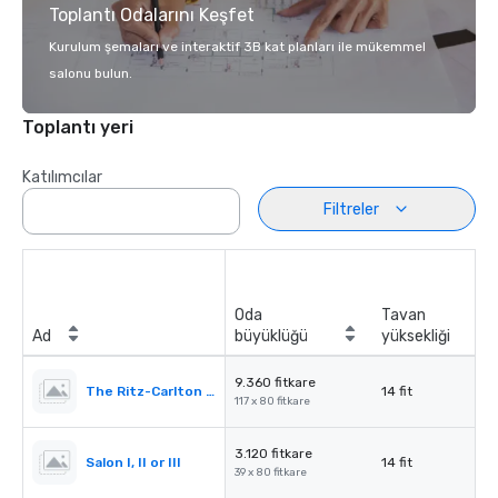
Toplantı Odalarını Keşfet
Kurulum şemaları ve interaktif 3B kat planları ile mükemmel
salonu bulun.
Toplantı yeri
Katılımcılar
Filtreler
Oda
Tavan
Ad
büyüklüğü
yüksekliği
9.360 fitkare
The Ritz-Carlton Ballroom
14 fit
117 x 80 fitkare
3.120 fitkare
Salon I, II or III
14 fit
39 x 80 fitkare