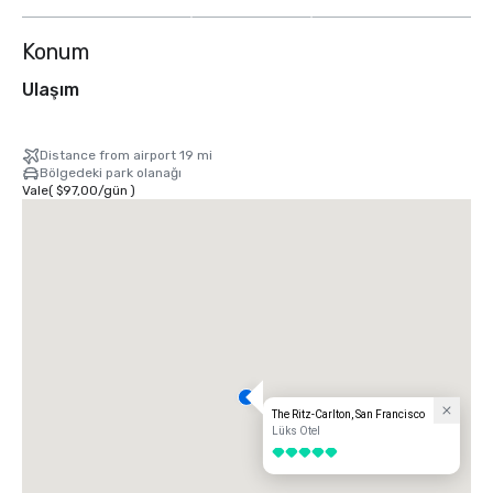
göster
Konum
Ulaşım
Distance from airport 19 mi
Bölgedeki park olanağı
Vale
(
$97,00
/
gün
)
The Ritz-Carlton, San Francisco
Lüks Otel
5 / 5