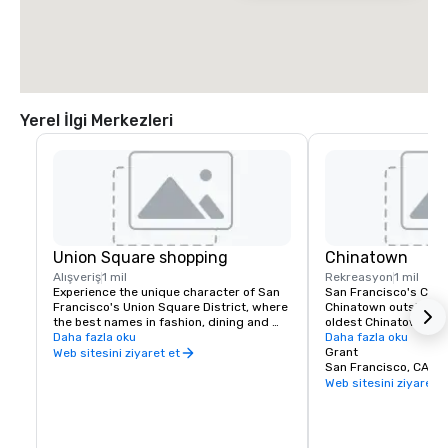
Yerel İlgi Merkezleri
Union Square shopping
Chinatown
Alışveriş
1 mil
Rekreasyon
1 mil
Experience the unique character of San 
San Francisco's China
Francisco's Union Square District, where 
Chinatown outside of 
the best names in fashion, dining and 
oldest Chinatown in N
theater can be found. Union Square is a 
Daha fazla oku
Invented in San Franc
Daha fazla oku
great place to meet friends or family and 
fortune cookies are m
Grant
Web sitesini ziyaret et
enjoy a day of shopping, dining, theater, 
Golden Gate Fortune 
San Francisco, CA, U
or a movie.
Learn about the commu
Web sitesini ziyaret e
the Chinese Historical
America Museum on Cl
Portsmouth Square, or
Culture Center, which 