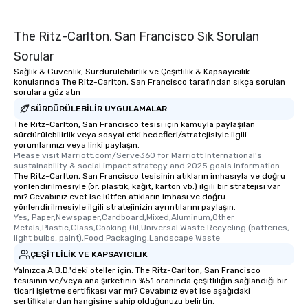
The Ritz-Carlton, San Francisco Sık Sorulan
Sorular
Sağlık & Güvenlik, Sürdürülebilirlik ve Çeşitlilik & Kapsayıcılık
konularında The Ritz-Carlton, San Francisco tarafından sıkça sorulan
sorulara göz atın
SÜRDÜRÜLEBILIR UYGULAMALAR
The Ritz-Carlton, San Francisco tesisi için kamuyla paylaşılan
sürdürülebilirlik veya sosyal etki hedefleri/stratejisiyle ilgili
yorumlarınızı veya linki paylaşın.
Please visit Marriott.com/Serve360 for Marriott International's 
sustainability & social impact strategy and 2025 goals information.
The Ritz-Carlton, San Francisco tesisinin atıkların imhasıyla ve doğru
yönlendirilmesiyle (ör. plastik, kağıt, karton vb.) ilgili bir stratejisi var
mı? Cevabınız evet ise lütfen atıkların imhası ve doğru
yönlendirilmesiyle ilgili stratejinizin ayrıntılarını paylaşın.
Yes, Paper,Newspaper,Cardboard,Mixed,Aluminum,Other 
Metals,Plastic,Glass,Cooking Oil,Universal Waste Recycling (batteries, 
light bulbs, paint),Food Packaging,Landscape Waste
ÇEŞITLILIK VE KAPSAYICILIK
Yalnızca A.B.D.'deki oteller için: The Ritz-Carlton, San Francisco
tesisinin ve/veya ana şirketinin %51 oranında çeşitliliğin sağlandığı bir
ticari işletme sertifikası var mı? Cevabınız evet ise aşağıdaki
sertifikalardan hangisine sahip olduğunuzu belirtin.