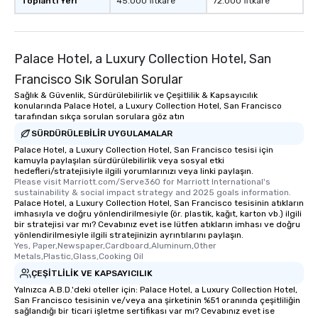
Toplantı Yeri
45.000 fitkare
72.000 fitkare
experienced, and all ar
remember. Our one-of-
are special, from the fi
last. It’s an experienc
Palace Hotel, a Luxury Collection Hotel, San
will reminisce about lo
Francisco Sık Sorulan Sorular
leave. Location, Location, Location
Sağlık & Güvenlik, Sürdürülebilirlik ve Çeşitlilik & Kapsayıcılık
One of the best reason
konularında Palace Hotel, a Luxury Collection Hotel, San Francisco
convenient and efficie
tarafından sıkça sorulan sorulara göz atın
experience is designed
SÜRDÜRÜLEBILIR UYGULAMALAR
restaurants are within
Palace Hotel, a Luxury Collection Hotel, San Francisco tesisi için
walking distance of ea
kamuyla paylaşılan sürdürülebilirlik veya sosyal etki
hedefleri/stratejisiyle ilgili yorumlarınızı veya linki paylaşın.
short stroll allows you
Please visit Marriott.com/Serve360 for Marriott International's 
members a chance to 
sustainability & social impact strategy and 2025 goals information.
Palace Hotel, a Luxury Collection Hotel, San Francisco tesisinin atıkların
networking opportunit
imhasıyla ve doğru yönlendirilmesiyle (ör. plastik, kağıt, karton vb.) ilgili
heading to the next pl
bir stratejisi var mı? Cevabınız evet ise lütfen atıkların imhası ve doğru
itinerary. You Get a Dinner and a Show
yönlendirilmesiyle ilgili stratejinizin ayrıntılarını paylaşın.
Yes, Paper,Newspaper,Cardboard,Aluminum,Other 
Our tours offer an exqu
Metals,Plastic,Glass,Cooking Oil
entertainment. All tour
ÇEŞITLILIK VE KAPSAYICILIK
knowledgeable, profes
Yalnızca A.B.D.'deki oteller için: Palace Hotel, a Luxury Collection Hotel,
who leads the group on
San Francisco tesisinin ve/veya ana şirketinin %51 oranında çeşitliliğin
offering engaging tidb
sağlandığı bir ticari işletme sertifikası var mı? Cevabınız evet ise