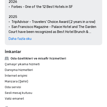
2026

•	Forbes - One of the 12 Best Hotels in SF

2025

•	TripAdvisor - Travelers’ Choice Award (2 years in a row)

•	San Francisco Magazine - Palace Hotel and The Garden 
Court have been recognized as Best Hotel Brunch & 
Setting 

Daha fazla oku
•	Hospitality Net - The 27 Best Places to Visit in 
California at Least Once in Your Lifetime

İmkanlar
•	Thrillist - Best Things to Do in San Francisco for an Arts 
and Culture Lover

Oda özellikleri ve misafir hizmetleri
•	Local Getaways - The Palace Hotel’s Concierge 
Çamaşır yıkama hizmeti
Spotlights San Francisco’s Arts & Culture

Danışma hizmetleri
•	Haute Living San Francisco - San Francisco’s Palace 
İnternet erişimi
Hotel Celebrates 150 Years

Manzara (Şehir)
2024

Oda servisi
•	Travel + Leisure - Best Hotels in SF - Hotel with the Best 
Sesli mesaj kutusu
Amenities

Valiz emanet
•	Forbes Travel Guide – 1 of the 15 Hotels with 