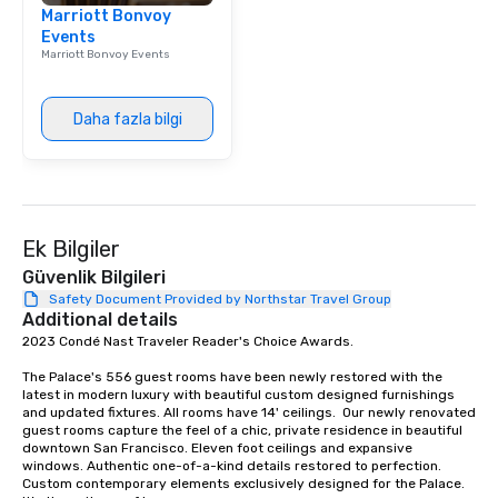
Marriott Bonvoy
signature dishes at ea
Events
Our affordable tours a
Marriott Bonvoy Events
person with tax and gr
included. The only thi
are drinks. However, 
Daha fazla bilgi
package upgrade is ava
provides guests a sign
at various stops. Build Your Network
Our exclusive experien
ultimate networking op
Ek Bilgiler
a typical sit-down dinn
to engage the person t
Güvenlik Bilgileri
right of you. Because 
Safety Document Provided by Northstar Travel Group
Additional details
place at multiple resta
2023 Condé Nast Traveler Reader's Choice Awards. 

walking in between, th
countless opportunitie
The Palace's 556 guest rooms have been newly restored with the 
with different people 
latest in modern luxury with beautiful custom designed furnishings 
down at each venue a
and updated fixtures. All rooms have 14' ceilings.  Our newly renovated 
guest rooms capture the feel of a chic, private residence in beautiful 
traverse along the way
downtown San Francisco. Eleven foot ceilings and expansive 
experiences not only 
windows. Authentic one-of-a-kind details restored to perfection. 
ways to network, but a
Custom contemporary elements exclusively designed for the Palace. 