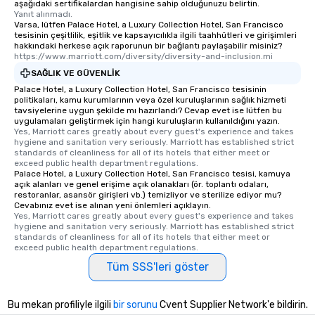
aşağıdaki sertifikalardan hangisine sahip olduğunuzu belirtin.
fascinating stories. S
Yanıt alınmadı.
interactive experience
Varsa, lütfen Palace Hotel, a Luxury Collection Hotel, San Francisco
along the way exclusive
tesisinin çeşitlilik, eşitlik ve kapsayıcılıkla ilgili taahhütleri ve girişimleri
hakkındaki herkese açık raporunun bir bağlantı paylaşabilir misiniz?
ensuring there is neve
https://www.marriott.com/diversity/diversity-and-inclusion.mi
Different Types of Cuis
SAĞLIK VE GÜVENLIK
experiences offer the a
Palace Hotel, a Luxury Collection Hotel, San Francisco tesisinin
several renowned rest
politikaları, kamu kurumlarının veya özel kuruluşlarının sağlık hizmeti
convenient outing, inc
tavsiyelerine uygun şekilde mı hazırlandı? Cevap evet ise lütfen bu
uygulamaları geliştirmek için hangi kuruluşların kullanıldığını yazın.
and your guests might
Yes, Marriott cares greatly about every guest's experience and takes 
discovered otherwise 
hygiene and sanitation very seriously. Marriott has established strict 
at a typical corporate 
standards of cleanliness for all of its hotels that either meet or 
exceed public health department regulations. 
a way to try some of t
Palace Hotel, a Luxury Collection Hotel, San Francisco tesisi, kamuya
in the city and dive in
açık alanları ve genel erişime açık olanakları (ör. toplantı odaları,
restoranlar, asansör girişleri vb.) temizliyor ve sterilize ediyor mu?
cuisines and dishes. Al
Cevabınız evet ise alınan yeni önlemleri açıklayın.
selected dishes are cu
Yes, Marriott cares greatly about every guest's experience and takes 
high standards to ensu
hygiene and sanitation very seriously. Marriott has established strict 
standards of cleanliness for all of its hotels that either meet or 
delight any palate. Tours Available
exceed public health department regulations. 
from Day to Night With
Tüm SSS'leri göster
group experience, bookin
key. Whether you desir
business hours or earl
Bu mekan profiliyle ilgili
bir sorunu
Cvent Supplier Network'e bildirin.
after work, we can coo