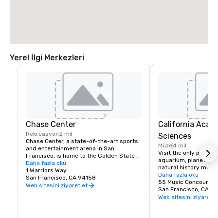
Yerel İlgi Merkezleri
Chase Center
California Acad
Rekreasyon
2 mil
Sciences
Chase Center, a state-of-the-art sports 
Müze
4 mil
and entertainment arena in San 
Visit the only place o
Francisco, is home to the Golden State 
aquarium, planetarium
Warriors and nearly 200 events per year.
Daha fazla oku
natural history muse
1 Warriors Way
living roof.
Daha fazla oku
San Francisco, CA 94158
55 Music Concourse 
Web sitesini ziyaret et
San Francisco, CA 94
Web sitesini ziyaret e