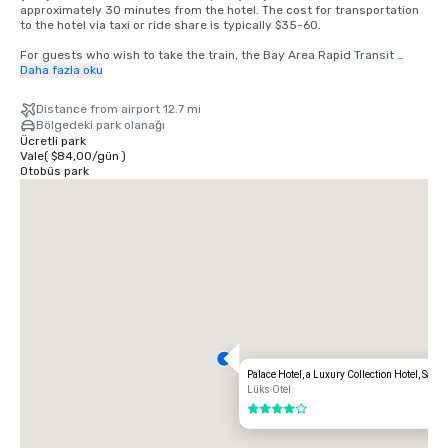
approximately 30 minutes from the hotel. The cost for transportation 
to the hotel via taxi or ride share is typically $35-60.

For guests who wish to take the train, the Bay Area Rapid Transit 
(BART) train runs between SFO and San Francisco every 15-20 
Daha fazla oku
minutes. Simply board any San Francisco bound train at the BART 
station located in the international terminal. Exit the train at the 
Distance from airport 12.7 mi
Montgomery Street Station. The Palace Hotel is located at the corner 
Bölgedeki park olanağı
of Market and New Montgomery Street, directly across from the train 
Ücretli park
station. The total cost is $8.65. Travel time is approximately 45 
Vale
(
$84,00
/
gün
)
minutes.
Otobüs park
Palace Hotel, a Luxury Collection Hotel, San 
Lüks Otel
4 / 5