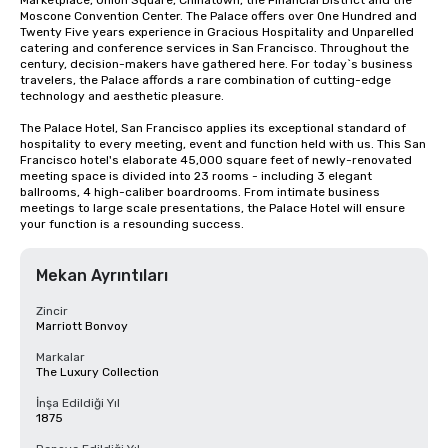
Marketplace, Union Square, Chinatown, the Financial District and the 
Moscone Convention Center. The Palace offers over One Hundred and 
Twenty Five years experience in Gracious Hospitality and Unparelled 
catering and conference services in San Francisco. Throughout the 
century, decision-makers have gathered here. For today`s business 
travelers, the Palace affords a rare combination of cutting-edge 
technology and aesthetic pleasure.

The Palace Hotel, San Francisco applies its exceptional standard of 
hospitality to every meeting, event and function held with us. This San 
Francisco hotel's elaborate 45,000 square feet of newly-renovated 
meeting space is divided into 23 rooms - including 3 elegant 
ballrooms, 4 high-caliber boardrooms. From intimate business 
meetings to large scale presentations, the Palace Hotel will ensure 
your function is a resounding success.
Mekan Ayrıntıları
Zincir
Marriott Bonvoy
Markalar
The Luxury Collection
İnşa Edildiği Yıl
1875