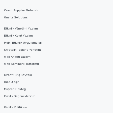
you to provide options 
Cvent Supplier Network
needs. Go for as Long or as Short as
You Like Along with fle
Onsite Solutions
scheduling, Lip Smack
Tours also provides a 
Etkinlik Yönetimi Yazılımı
durations. Our shortes
Etkinlik Kayıt Yazılımı
2.5 hours; our longest 
hours, with optional 
Mobil Etkinlik Uygulamaları
incentives.
Stratejik Toplantı Yönetimi
Web Anketi Yazılımı
Web Semineri Platformu
Cvent Giriş Sayfası
Bize Ulaşın
Müşteri Desteği
Gizlilik Seçenekleriniz
Gizlilik Politikası