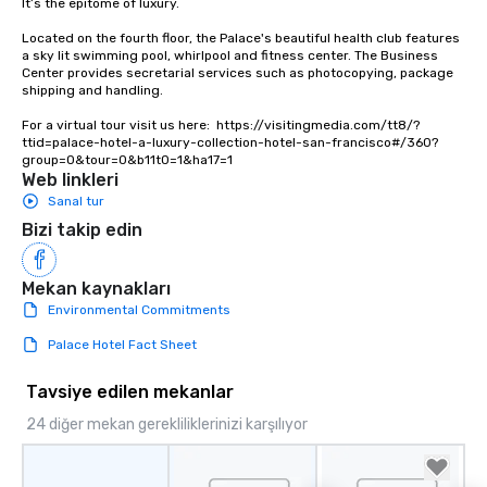
It’s the epitome of luxury. 

way to do so. Large Groups Welcome
Lip Smacking Foodie To
Located on the fourth floor, the Palace's beautiful health club features 
groups, small or large.
a sky lit swimming pool, whirlpool and fitness center. The Business 
Center provides secretarial services such as photocopying, package 
experiences can acc
shipping and handling.

groups from as few as
as 500 guests, making
For a virtual tour visit us here:  https://visitingmedia.com/tt8/?
ttid=palace-hotel-a-luxury-collection-hotel-san-francisco#/360?
choice for any corpora
group=0&tour=0&b11t0=1&ha17=1
Stress-Free Booking 
Web linkleri
a tour is stress-free a
Sanal tur
enjoy the company of 
Bizi takip edin
more easily. You’ll tak
knowing that everythin
of from the moment the
Mekan kaynakları
booked to the minute i
Environmental Commitments
Since the menu is alre
Palace Hotel Fact Sheet
have nothing to worry 
remember to submit ah
Tavsiye edilen mekanlar
date any dietary restr
allergies for anyone in
24 diğer mekan gerekliliklerinizi karşılıyor
Feel Like a VIP at Each
Smacking Foodie Tours
group members never 