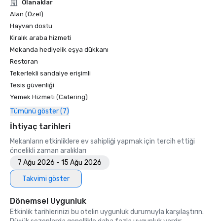
Unforgettable Caviar Experiences

Olanaklar
•	SF Gate – Best of the Bay Area – 5 Top Best Hotels 

Alan (Özel)
•	OpenTable – One of the 12 most beautiful restaurants in 
Hayvan dostu
SF

Kiralık araba hizmeti
•	Travelers’ Choice Awards -  Best of the Best

Mekanda hediyelik eşya dükkanı
•	Destination I Do – One of the 6 Best LGBTQ+ Wedding 
Restoran
Destinations in US (top listing)

•	Insidehook – Best Hotel Bar in SF

Tekerlekli sandalye erişimli
•	SF Travel – Top Rated Luxury Hotels in SF

Tesis güvenliği
•	Timeout – One of the Best Luxury Hotels in SF

Yemek Hizmeti (Catering)
Tümünü göster (7)
2023

•	Conde Nast Traveller Top Hotel

İhtiyaç tarihleri
•	Travel and Leisure Magazine - Best Hotel in SF

Mekanların etkinliklere ev sahipliği yapmak için tercih ettiği
öncelikli zaman aralıkları
7 Ağu 2026 - 15 Ağu 2026
Takvimi göster
Dönemsel Uygunluk
Etkinlik tarihlerinizi bu otelin uygunluk durumuyla karşılaştırın.