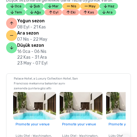
Düşük sezonlarda genellikle daha fazla uygunluk vardır.
Oca
Şub
Mar
Nis
May
Haz
Tem
Ağu
Eyl
Eki
Kas
Ara
Yoğun sezon
08 Eyl - 21 Kas
Ara sezon
07 Nis - 22 May
Düşük sezon
16 Oca - 06 Nis
22 Kas - 31 Ara
23 May - 07 Eyl
Palace Hotel, a Luxury Collection Hotel, San
Francisco mekanına bakanlar aynı
zamanda şunlara göz attı
Promote your venue
Promote your venue
Promote your ve
Lüks Otel -
Washington
,
Lüks Otel -
Washington
,
Lüks Otel -
Washin