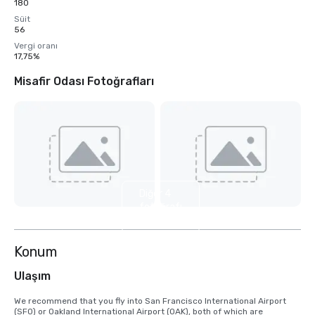
180
Süit
56
Vergi oranı
17,75%
Misafir Odası Fotoğrafları
Diğer 4
fotoğrafı
göster
Konum
Ulaşım
We recommend that you fly into San Francisco International Airport 
(SFO) or Oakland International Airport (OAK), both of which are 