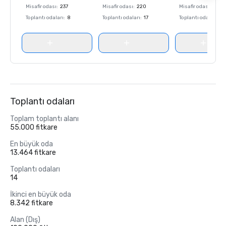
Misafir odası
:
237
Misafir odası
:
220
Misafir odası
:
237
Toplantı odaları
:
8
Toplantı odaları
:
17
Toplantı odaları
:
8
Toplantı odaları
Toplam toplantı alanı
55.000 fitkare
En büyük oda
13.464 fitkare
Toplantı odaları
14
İkinci en büyük oda
8.342 fitkare
Alan (Dış)