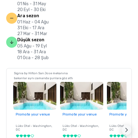
01 Nis - 31 May
20 Eyl - 30 Eki
Ara sezon
01 Haz - 04 Ağu
31 Eki - 17 Ara
27 Mar - 31 Mar
Düşük sezon
05 Ağu - 19 Eyl
18 Ara - 31 Ara
01 Oca - 28 Şub
Signia by Hilton San Jose mekanına
bakanlar aynı zamanda şunlara göz attı
Promote your venue
Promote your venue
Promote your ve
Lüks Otel -
Washington
,
Lüks Otel -
Washington
,
Lüks Otel -
Washin
DC
DC
DC