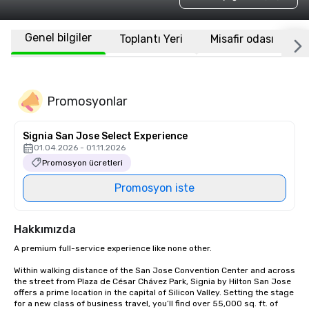
Genel bilgiler
Toplantı Yeri
Misafir odası
K
Promosyonlar
Signia San Jose Select Experience
01.04.2026 - 01.11.2026
Promosyon ücretleri
Promosyon iste
Hakkımızda
A premium full-service experience like none other.

Within walking distance of the San Jose Convention Center and across 
the street from Plaza de César Chávez Park, Signia by Hilton San Jose 
offers a prime location in the capital of Silicon Valley. Setting the stage 
for a new class of business travel, you’ll find over 55,000 sq. ft. of 