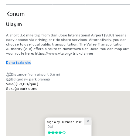
göster
Konum
Ulaşım
A short 3.6 mile trip from San Jose International Airport (SJC) means 
easy access via driving or ride share services. Alternatively, you can 
choose to use local public transportation. The Valley Transportation 
Authority (VTA) offers a route to downtown San Jose. You can map out 
your route here: https://www.vta.org/trip-planner

If you are coming in from San Francisco International Airport (SFO), the 
Daha fazla oku
best option is to make the 40 minute drive south or use a ride share 
service. Alternatively, you can use rail via BART and Caltrain. 
Distance from airport 3.6 mi
https://www.bart.gov and https://www.caltrain.com
Bölgedeki park olanağı
Vale
(
$50,00
/
gün
)
Sokağa park etme
Signia by Hilton San Jose
Otel
4 / 5