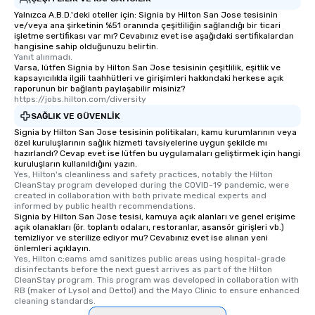
itinerary. You Get a Dinner and a Show
Yalnızca A.B.D.'deki oteller için: Signia by Hilton San Jose tesisinin
Our tours offer an exquisite feast plus
ve/veya ana şirketinin %51 oranında çeşitliliğin sağlandığı bir ticari
entertainment. All tours include a
işletme sertifikası var mı? Cevabınız evet ise aşağıdaki sertifikalardan
knowledgeable, professional guide
hangisine sahip olduğunuzu belirtin.
Yanıt alınmadı.
who leads the group on a walking tour,
Varsa, lütfen Signia by Hilton San Jose tesisinin çeşitlilik, eşitlik ve
offering engaging tidbits and
kapsayıcılıkla ilgili taahhütleri ve girişimleri hakkındaki herkese açık
raporunun bir bağlantı paylaşabilir misiniz?
fascinating stories. Several other
https://jobs.hilton.com/diversity
interactive experiences are included
SAĞLIK VE GÜVENLIK
along the way exclusively to our tours,
Signia by Hilton San Jose tesisinin politikaları, kamu kurumlarının veya
ensuring there is never a dull moment.
özel kuruluşlarının sağlık hizmeti tavsiyelerine uygun şekilde mı
Different Types of Cuisine Our
hazırlandı? Cevap evet ise lütfen bu uygulamaları geliştirmek için hangi
experiences offer the ability to enjoy
kuruluşların kullanıldığını yazın.
Yes, Hilton's cleanliness and safety practices, notably the Hilton 
several renowned restaurants in one
CleanStay program developed during the COVID-19 pandemic, were 
convenient outing, including ones you
created in collaboration with both private medical experts and 
informed by public health recommendations.
and your guests might not have
Signia by Hilton San Jose tesisi, kamuya açık alanları ve genel erişime
discovered otherwise on your own or
açık olanakları (ör. toplantı odaları, restoranlar, asansör girişleri vb.)
at a typical corporate dinner. We offer
temizliyor ve sterilize ediyor mu? Cevabınız evet ise alınan yeni
önlemleri açıklayın.
a way to try some of the finest spots
Yes, Hilton c;eams amd sanitizes public areas using hospital-grade 
in the city and dive into various
disinfectants before the next guest arrives as part of the Hilton 
CleanStay program. This program was developed in collaboration with 
cuisines and dishes. All the pre-
RB (maker of Lysol and Dettol) and the Mayo Clinic to ensure enhanced 
selected dishes are curated to our
cleaning standards.
high standards to ensure they will