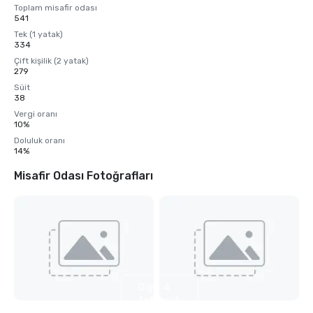
Toplam misafir odası
541
Tek (1 yatak)
334
Çift kişilik (2 yatak)
279
Süit
38
Vergi oranı
10%
Doluluk oranı
14%
Misafir Odası Fotoğrafları
Diğer 4
fotoğrafı