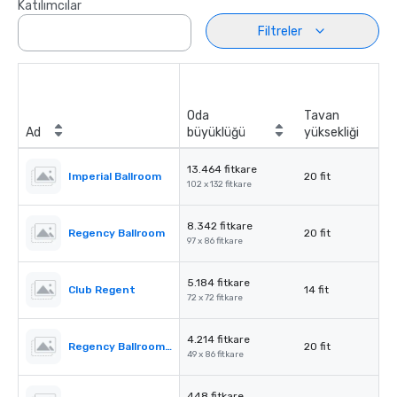
Katılımcılar
Filtreler
Oda
Tavan
Ad
büyüklüğü
yüksekliği
13.464 fitkare
Imperial Ballroom
20 fit
102 x 132 fitkare
8.342 fitkare
Regency Ballroom
20 fit
97 x 86 fitkare
5.184 fitkare
Club Regent
14 fit
72 x 72 fitkare
4.214 fitkare
Regency Ballroom II
20 fit
49 x 86 fitkare
448 fitkare