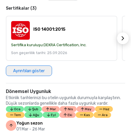
Sertifikalar (3)
ISO 14001:2015
Sertifika kuruluşu:
DEKRA Certification, Inc.
Se
Son geçerlilik tarihi: 25.09.2026
So
Ayrıntıları göster
Dönemsel Uygunluk
Etkinlik tarihlerinizi bu otelin uygunluk durumuyla karşılaştırın.
Düşük sezonlarda genellikle daha fazla uygunluk vardır.
Oca
Şub
Mar
Nis
May
Haz
Tem
Ağu
Eyl
Eki
Kas
Ara
Yoğun sezon
01 Mar - 26 Mar