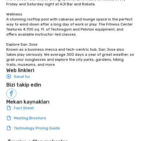
countless opportunities to interact
Friday and Saturday night at AJI Bar and Robata. 

with different people when you sit
down at each venue and as you
Wellness

A stunning rooftop pool with cabanas and lounge space is the perfect 
traverse along the way. Our
way to wind down after a long day of work or play. The Fitness Center 
experiences not only provide more
features 4,700 sq. ft. of Technogym and Peloton equipment, and 
ways to network, but a more convivial
offers available instructor-led classes. 

way to do so. Large Groups Welcome
Explore San Jose

Lip Smacking Foodie Tours is ideal for
Known as a business mecca and tech-centric hub, San Jose also 
groups, small or large. Our
takes play seriously. We average 300 days a year of great weather, so 
grab your sunglasses and explore the city parks, gardens, hiking 
experiences can accommodate
trails, museums, and more.
groups from as few as 1 to as many
Web linkleri
as 500 guests, making us an ideal
Sanal tur
choice for any corporate group event.
Bizi takip edin
Stress-Free Booking Process Booking
a tour is stress-free and allows you to
enjoy the company of your guests
Mekan kaynakları
more easily. You’ll take comfort
Fact Sheet
knowing that everything is taken care
Meeting Brochure
of from the moment the tour is
booked to the minute it concludes.
Technology Pricing Guide
Since the menu is already set, you
have nothing to worry about. Just