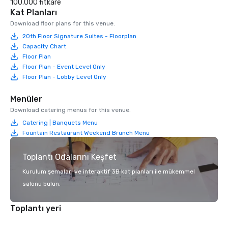
100.000 fitkare
Kat Planları
Download floor plans for this venue.
20th Floor Signature Suites - Floorplan
Capacity Chart
Floor Plan
Floor Plan - Event Level Only
Floor Plan - Lobby Level Only
Menüler
Download catering menus for this venue.
Catering | Banquets Menu
Fountain Restaurant Weekend Brunch Menu
Toplantı Odalarını Keşfet
Kurulum şemaları ve interaktif 3B kat planları ile mükemmel
salonu bulun.
Toplantı yeri