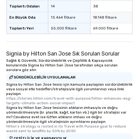
experience, we can also arrange for
Toplantı Odaları
14
38
an evening helicopter ride over the
glittering lights of The Strip. A
En Büyük Oda
13.464 fitkare
18.148 fitkare
Memorable Experience for All Lip
Toplantı Yeri
55.000 fitkare
69.000 fitkare
Smacking Foodie Tours offers a way
to gather and dine that few have
experienced, and all are sure to
remember. Our one-of-a-kind tours
Signia by Hilton San Jose Sık Sorulan Sorular
are special, from the first stop to the
Sağlık & Güvenlik, Sürdürülebilirlik ve Çeşitlilik & Kapsayıcılık
last. It’s an experience that attendees
konularında Signia by Hilton San Jose tarafından sıkça sorulan
will reminisce about long after they
sorulara göz atın
leave. Location, Location, Location
SÜRDÜRÜLEBILIR UYGULAMALAR
One of the best reasons to book is the
Signia by Hilton San Jose tesisi için kamuyla paylaşılan sürdürülebilirlik
convenient and efficient way the
veya sosyal etki hedefleri/stratejisiyle ilgili yorumlarınızı veya linki
paylaşın.
experience is designed. All
https://stories.hilton.com/travel-with-purpose/hilton-enhances-esg-
restaurants are within an easy
targets-climate-action-social-impact
walking distance of each other. The
Signia by Hilton San Jose tesisinin atıkların imhasıyla ve doğru
yönlendirilmesiyle (ör. plastik, kağıt, karton vb.) ilgili bir stratejisi var
short stroll allows your group
mı? Cevabınız evet ise lütfen atıkların imhası ve doğru
members a chance to engage in prime
yönlendirilmesiyle ilgili stratejinizin ayrıntılarını paylaşın.
Hilton’s strategy is rooted in its Travel with Purpose goal to reduce 
networking opportunities before
waste sent to landfills by 50% by 2030.
heading to the next place on your tour
ÇEŞITLILIK VE KAPSAYICILIK