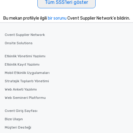
Tüm SSS'leri göster
delight any palate. Tours Available
from Day to Night With any corporate
group experience, booking flexibility is
Bu mekan profiliyle ilgili
bir sorunu
Cvent Supplier Network'e bildirin.
key. Whether you desire a tour during
business hours or early evening right
Cvent Supplier Network
after work, we can coordinate with
you to provide options that fit your
Onsite Solutions
needs. Go for as Long or as Short as
You Like Along with flexible
Etkinlik Yönetimi Yazılımı
scheduling, Lip Smacking Foodie
Etkinlik Kayıt Yazılımı
Tours also provides a range of tour
Mobil Etkinlik Uygulamaları
durations. Our shortest tour is about
2.5 hours; our longest is about 5
Stratejik Toplantı Yönetimi
hours, with optional add-ons and
Web Anketi Yazılımı
incentives.
Web Semineri Platformu
Cvent Giriş Sayfası
Bize Ulaşın
Müşteri Desteği