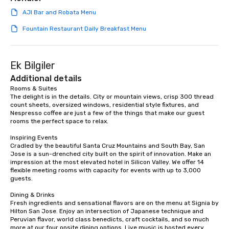
team building. All-Inclusive Group
AJI Bar and Robata Menu
Dining When meeting planners book a
corporate group event through Lip
Fountain Restaurant Daily Breakfast Menu
Smacking Foodie Tours, the entire
group is assured a top-notch dining
experience with three to four
Ek Bilgiler
signature dishes at each restaurant.
Additional details
Our affordable tours are priced per
Rooms & Suites

person with tax and gratuities
The delight is in the details. City or mountain views, crisp 300 thread 
included. The only thing not included
count sheets, oversized windows, residential style fixtures, and 
are drinks. However, a beverage
Nespresso coffee are just a few of the things that make our guest 
rooms the perfect space to relax.

package upgrade is available, which
provides guests a signature cocktail
Inspiring Events

at various stops. Build Your Network
Cradled by the beautiful Santa Cruz Mountains and South Bay, San 
Jose is a sun-drenched city built on the spirit of innovation. Make an 
Our exclusive experiences provide the
impression at the most elevated hotel in Silicon Valley. We offer 14 
ultimate networking opportunities. At
flexible meeting rooms with capacity for events with up to 3,000 
a typical sit-down dinner, you’re lucky
guests.

to engage the person to the left and
Dining & Drinks

right of you. Because our tours take
Fresh ingredients and sensational flavors are on the menu at Signia by 
place at multiple restaurants, with
Hilton San Jose. Enjoy an intersection of Japanese technique and 
walking in between, there are
Peruvian flavor, world class benedicts, craft cocktails, and so much 
more at our four onsite dining options. Live music is hosted every 