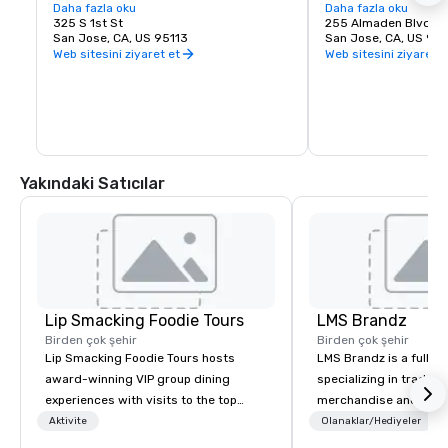
love of music. It is proud to call San Jose 
Daha fazla oku
experience. Whether y
Daha fazla oku
home and embrace the innovative and 
325 S 1st St
visiting San Jose, B
255 Almaden Blvd
diverse culture of our community by 
San Jose, CA, US 95113
has the shows you wa
San Jose, CA, US 951
reflecting this same spirit in its 
Web sitesini ziyaret et
Web sitesini ziyaret e
performances and programs. Each year, 
Symphony San Jose performs dozens of 
performances ranging from Classics 
concerts, iconic films performed with 
live orchestral, and numerous education 
and community programs.
Yakındaki Satıcılar
Lip Smacking Foodie Tours
LMS Brandz
Birden çok şehir
Birden çok şehir
Lip Smacking Foodie Tours hosts
LMS Brandz is a full-s
award-winning VIP group dining
specializing in trade 
experiences with visits to the top
merchandise and muc
restaurants throughout the United
booth giveaways and 
Aktivite
Olanaklar/Hediyeler
States. Choose either a daytime
to executive gifting, d