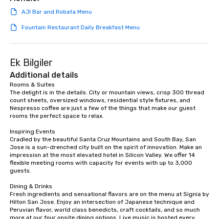
team building. All-Inclusive Group
AJI Bar and Robata Menu
Dining When meeting planners book a
corporate group event through Lip
Fountain Restaurant Daily Breakfast Menu
Smacking Foodie Tours, the entire
group is assured a top-notch dining
experience with three to four
Ek Bilgiler
signature dishes at each restaurant.
Additional details
Our affordable tours are priced per
Rooms & Suites

person with tax and gratuities
The delight is in the details. City or mountain views, crisp 300 thread 
included. The only thing not included
count sheets, oversized windows, residential style fixtures, and 
are drinks. However, a beverage
Nespresso coffee are just a few of the things that make our guest 
rooms the perfect space to relax.

package upgrade is available, which
provides guests a signature cocktail
Inspiring Events

at various stops. Build Your Network
Cradled by the beautiful Santa Cruz Mountains and South Bay, San 
Jose is a sun-drenched city built on the spirit of innovation. Make an 
Our exclusive experiences provide the
impression at the most elevated hotel in Silicon Valley. We offer 14 
ultimate networking opportunities. At
flexible meeting rooms with capacity for events with up to 3,000 
a typical sit-down dinner, you’re lucky
guests.

to engage the person to the left and
Dining & Drinks

right of you. Because our tours take
Fresh ingredients and sensational flavors are on the menu at Signia by 
place at multiple restaurants, with
Hilton San Jose. Enjoy an intersection of Japanese technique and 
walking in between, there are
Peruvian flavor, world class benedicts, craft cocktails, and so much 
more at our four onsite dining options. Live music is hosted every 