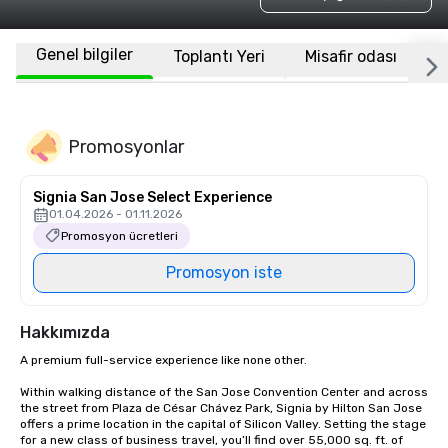
Genel bilgiler
Toplantı Yeri
Misafir odası
K
Promosyonlar
Signia San Jose Select Experience
01.04.2026 - 01.11.2026
Promosyon ücretleri
Promosyon iste
Hakkımızda
A premium full-service experience like none other.

Within walking distance of the San Jose Convention Center and across 
the street from Plaza de César Chávez Park, Signia by Hilton San Jose 
offers a prime location in the capital of Silicon Valley. Setting the stage 
for a new class of business travel, you’ll find over 55,000 sq. ft. of 