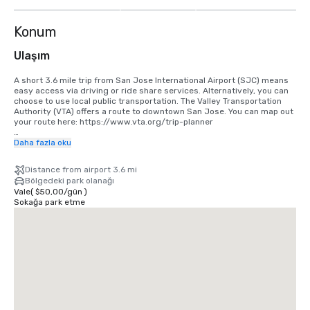
göster
Konum
Ulaşım
A short 3.6 mile trip from San Jose International Airport (SJC) means 
easy access via driving or ride share services. Alternatively, you can 
choose to use local public transportation. The Valley Transportation 
Authority (VTA) offers a route to downtown San Jose. You can map out 
your route here: https://www.vta.org/trip-planner

If you are coming in from San Francisco International Airport (SFO), the 
Daha fazla oku
best option is to make the 40 minute drive south or use a ride share 
service. Alternatively, you can use rail via BART and Caltrain. 
Distance from airport 3.6 mi
https://www.bart.gov and https://www.caltrain.com
Bölgedeki park olanağı
Vale
(
$50,00
/
gün
)
Sokağa park etme