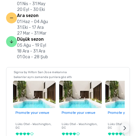
01 Nis - 31 May
20 Eyl - 30 Eki
Ara sezon
01 Haz - 04 Ağu
31 Eki - 17 Ara
27 Mar - 31 Mar
Düşük sezon
05 Ağu - 19 Eyl
18 Ara - 31 Ara
01 Oca - 28 Şub
Signia by Hilton San Jose mekanına
bakanlar aynı zamanda şunlara göz attı
Promote your venue
Promote your venue
Promote your ve
Lüks Otel -
Washington
,
Lüks Otel -
Washington
,
Lüks Otel -
Washin
DC
DC
DC