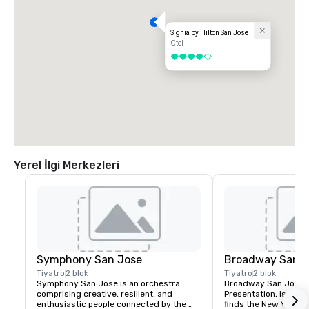
Signia by Hilton San Jose
Otel
4 / 5
Yerel İlgi Merkezleri
Symphony San Jose
Broadway San J
Tiyatro
2 blok
Tiyatro
2 blok
Symphony San Jose is an orchestra 
Broadway San Jose, 
comprising creative, resilient, and 
Presentation, is where
enthusiastic people connected by the 
finds the New York B