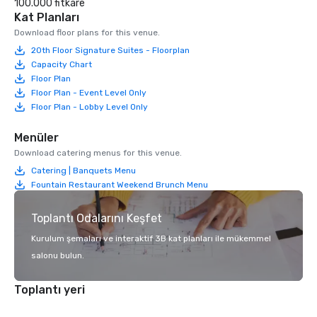
100.000 fitkare
Kat Planları
Download floor plans for this venue.
20th Floor Signature Suites - Floorplan
Capacity Chart
Floor Plan
Floor Plan - Event Level Only
Floor Plan - Lobby Level Only
Menüler
Download catering menus for this venue.
Catering | Banquets Menu
Fountain Restaurant Weekend Brunch Menu
Toplantı Odalarını Keşfet
Kurulum şemaları ve interaktif 3B kat planları ile mükemmel
salonu bulun.
Toplantı yeri