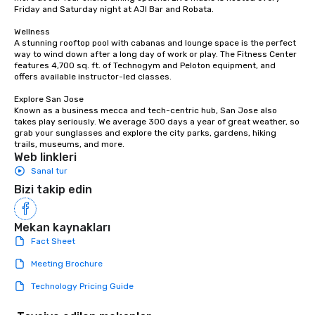
countless opportunities to interact
Friday and Saturday night at AJI Bar and Robata. 

with different people when you sit
down at each venue and as you
Wellness

A stunning rooftop pool with cabanas and lounge space is the perfect 
traverse along the way. Our
way to wind down after a long day of work or play. The Fitness Center 
experiences not only provide more
features 4,700 sq. ft. of Technogym and Peloton equipment, and 
ways to network, but a more convivial
offers available instructor-led classes. 

way to do so. Large Groups Welcome
Explore San Jose

Lip Smacking Foodie Tours is ideal for
Known as a business mecca and tech-centric hub, San Jose also 
groups, small or large. Our
takes play seriously. We average 300 days a year of great weather, so 
grab your sunglasses and explore the city parks, gardens, hiking 
experiences can accommodate
trails, museums, and more.
groups from as few as 1 to as many
Web linkleri
as 500 guests, making us an ideal
Sanal tur
choice for any corporate group event.
Bizi takip edin
Stress-Free Booking Process Booking
a tour is stress-free and allows you to
enjoy the company of your guests
Mekan kaynakları
more easily. You’ll take comfort
Fact Sheet
knowing that everything is taken care
Meeting Brochure
of from the moment the tour is
booked to the minute it concludes.
Technology Pricing Guide
Since the menu is already set, you
have nothing to worry about. Just