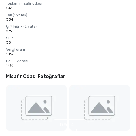
Toplam misafir odası
541
Tek (1 yatak)
334
Çift kişilik (2 yatak)
279
Süit
38
Vergi oranı
10%
Doluluk oranı
14%
Misafir Odası Fotoğrafları
Diğer 4
fotoğrafı