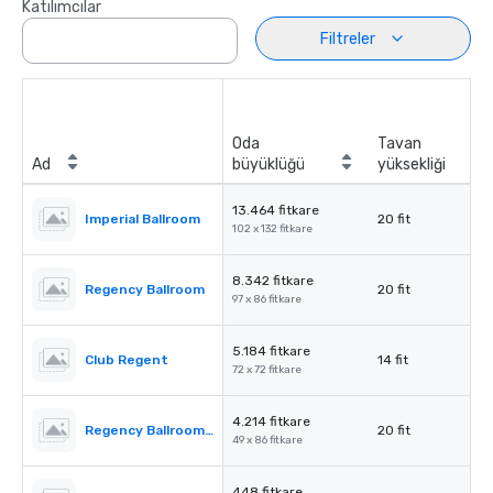
Katılımcılar
Filtreler
Oda
Tavan
Ad
büyüklüğü
yüksekliği
13.464 fitkare
Imperial Ballroom
20 fit
102 x 132 fitkare
8.342 fitkare
Regency Ballroom
20 fit
97 x 86 fitkare
5.184 fitkare
Club Regent
14 fit
72 x 72 fitkare
4.214 fitkare
Regency Ballroom II
20 fit
49 x 86 fitkare
448 fitkare