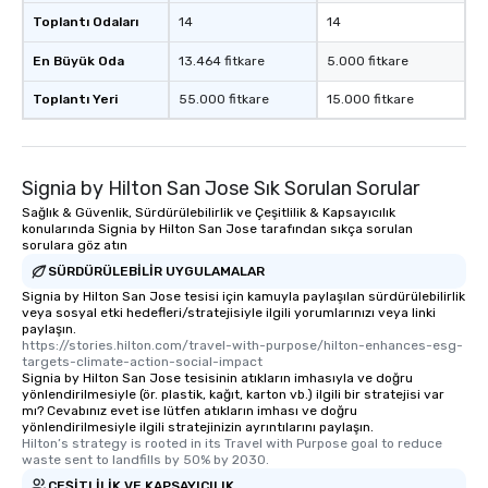
experience, we can also arrange for
Toplantı Odaları
14
14
an evening helicopter ride over the
glittering lights of The Strip. A
En Büyük Oda
13.464 fitkare
5.000 fitkare
Memorable Experience for All Lip
Toplantı Yeri
55.000 fitkare
15.000 fitkare
Smacking Foodie Tours offers a way
to gather and dine that few have
experienced, and all are sure to
remember. Our one-of-a-kind tours
Signia by Hilton San Jose Sık Sorulan Sorular
are special, from the first stop to the
Sağlık & Güvenlik, Sürdürülebilirlik ve Çeşitlilik & Kapsayıcılık
last. It’s an experience that attendees
konularında Signia by Hilton San Jose tarafından sıkça sorulan
will reminisce about long after they
sorulara göz atın
leave. Location, Location, Location
SÜRDÜRÜLEBILIR UYGULAMALAR
One of the best reasons to book is the
Signia by Hilton San Jose tesisi için kamuyla paylaşılan sürdürülebilirlik
convenient and efficient way the
veya sosyal etki hedefleri/stratejisiyle ilgili yorumlarınızı veya linki
paylaşın.
experience is designed. All
https://stories.hilton.com/travel-with-purpose/hilton-enhances-esg-
restaurants are within an easy
targets-climate-action-social-impact
walking distance of each other. The
Signia by Hilton San Jose tesisinin atıkların imhasıyla ve doğru
yönlendirilmesiyle (ör. plastik, kağıt, karton vb.) ilgili bir stratejisi var
short stroll allows your group
mı? Cevabınız evet ise lütfen atıkların imhası ve doğru
members a chance to engage in prime
yönlendirilmesiyle ilgili stratejinizin ayrıntılarını paylaşın.
Hilton’s strategy is rooted in its Travel with Purpose goal to reduce 
networking opportunities before
waste sent to landfills by 50% by 2030.
heading to the next place on your tour
ÇEŞITLILIK VE KAPSAYICILIK