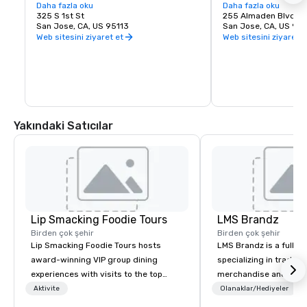
love of music. It is proud to call San Jose 
Daha fazla oku
experience. Whether y
Daha fazla oku
home and embrace the innovative and 
325 S 1st St
visiting San Jose, B
255 Almaden Blvd
diverse culture of our community by 
San Jose, CA, US 95113
has the shows you wa
San Jose, CA, US 951
reflecting this same spirit in its 
Web sitesini ziyaret et
Web sitesini ziyaret e
performances and programs. Each year, 
Symphony San Jose performs dozens of 
performances ranging from Classics 
concerts, iconic films performed with 
live orchestral, and numerous education 
and community programs.
Yakındaki Satıcılar
Lip Smacking Foodie Tours
LMS Brandz
Birden çok şehir
Birden çok şehir
Lip Smacking Foodie Tours hosts
LMS Brandz is a full-s
award-winning VIP group dining
specializing in trade 
experiences with visits to the top
merchandise and muc
restaurants throughout the United
booth giveaways and 
Aktivite
Olanaklar/Hediyeler
States. Choose either a daytime
to executive gifting, d