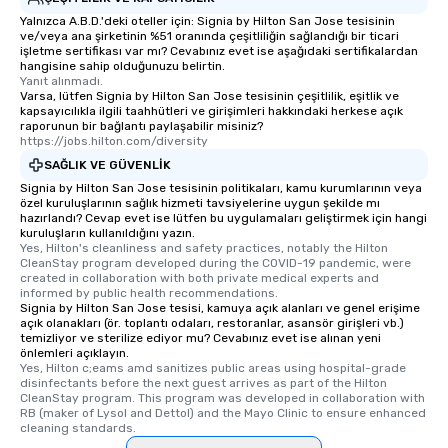
itinerary. You Get a Dinner and a Show
Yalnızca A.B.D.'deki oteller için: Signia by Hilton San Jose tesisinin
Our tours offer an exquisite feast plus
ve/veya ana şirketinin %51 oranında çeşitliliğin sağlandığı bir ticari
entertainment. All tours include a
işletme sertifikası var mı? Cevabınız evet ise aşağıdaki sertifikalardan
knowledgeable, professional guide
hangisine sahip olduğunuzu belirtin.
Yanıt alınmadı.
who leads the group on a walking tour,
Varsa, lütfen Signia by Hilton San Jose tesisinin çeşitlilik, eşitlik ve
offering engaging tidbits and
kapsayıcılıkla ilgili taahhütleri ve girişimleri hakkındaki herkese açık
raporunun bir bağlantı paylaşabilir misiniz?
fascinating stories. Several other
https://jobs.hilton.com/diversity
interactive experiences are included
SAĞLIK VE GÜVENLIK
along the way exclusively to our tours,
Signia by Hilton San Jose tesisinin politikaları, kamu kurumlarının veya
ensuring there is never a dull moment.
özel kuruluşlarının sağlık hizmeti tavsiyelerine uygun şekilde mı
Different Types of Cuisine Our
hazırlandı? Cevap evet ise lütfen bu uygulamaları geliştirmek için hangi
experiences offer the ability to enjoy
kuruluşların kullanıldığını yazın.
Yes, Hilton's cleanliness and safety practices, notably the Hilton 
several renowned restaurants in one
CleanStay program developed during the COVID-19 pandemic, were 
convenient outing, including ones you
created in collaboration with both private medical experts and 
informed by public health recommendations.
and your guests might not have
Signia by Hilton San Jose tesisi, kamuya açık alanları ve genel erişime
discovered otherwise on your own or
açık olanakları (ör. toplantı odaları, restoranlar, asansör girişleri vb.)
at a typical corporate dinner. We offer
temizliyor ve sterilize ediyor mu? Cevabınız evet ise alınan yeni
önlemleri açıklayın.
a way to try some of the finest spots
Yes, Hilton c;eams amd sanitizes public areas using hospital-grade 
in the city and dive into various
disinfectants before the next guest arrives as part of the Hilton 
CleanStay program. This program was developed in collaboration with 
cuisines and dishes. All the pre-
RB (maker of Lysol and Dettol) and the Mayo Clinic to ensure enhanced 
selected dishes are curated to our
cleaning standards.
high standards to ensure they will