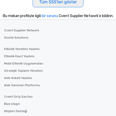
Tüm SSS'leri göster
delight any palate. Tours Available
from Day to Night With any corporate
group experience, booking flexibility is
Bu mekan profiliyle ilgili
bir sorunu
Cvent Supplier Network'e bildirin.
key. Whether you desire a tour during
business hours or early evening right
Cvent Supplier Network
after work, we can coordinate with
you to provide options that fit your
Onsite Solutions
needs. Go for as Long or as Short as
You Like Along with flexible
Etkinlik Yönetimi Yazılımı
scheduling, Lip Smacking Foodie
Etkinlik Kayıt Yazılımı
Tours also provides a range of tour
Mobil Etkinlik Uygulamaları
durations. Our shortest tour is about
2.5 hours; our longest is about 5
Stratejik Toplantı Yönetimi
hours, with optional add-ons and
Web Anketi Yazılımı
incentives.
Web Semineri Platformu
Cvent Giriş Sayfası
Bize Ulaşın
Müşteri Desteği