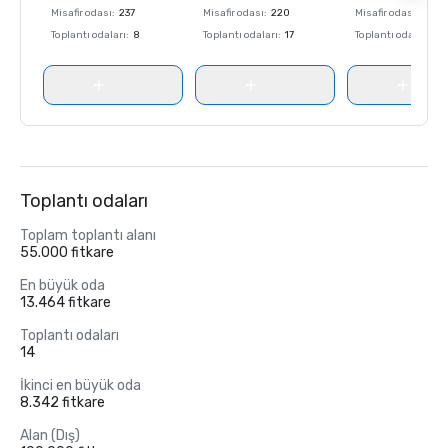
Misafir odası
:
237
Misafir odası
:
220
Misafir odası
:
237
Toplantı odaları
:
8
Toplantı odaları
:
17
Toplantı odaları
:
8
Toplantı odaları
Toplam toplantı alanı
55.000 fitkare
En büyük oda
13.464 fitkare
Toplantı odaları
14
İkinci en büyük oda
8.342 fitkare
Alan (Dış)