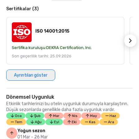
Sertifikalar (3)
ISO 14001:2015
Sertifika kuruluşu:
DEKRA Certification, Inc.
Se
Son geçerlilik tarihi: 25.09.2026
So
Ayrıntıları göster
Dönemsel Uygunluk
Etkinlik tarihlerinizi bu otelin uygunluk durumuyla karşılaştırın.
Düşük sezonlarda genellikle daha fazla uygunluk vardır.
Oca
Şub
Mar
Nis
May
Haz
Tem
Ağu
Eyl
Eki
Kas
Ara
Yoğun sezon
01 Mar - 26 Mar