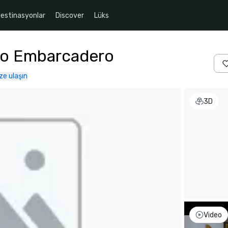
estinasyonlar
Discover
Lüks
co Embarcadero
ze ulaşın
3D
Video