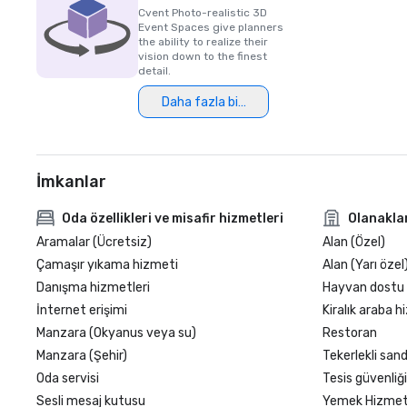
Cvent Photo-realistic 3D
Event Spaces give planners
the ability to realize their
vision down to the finest
detail.
Daha fazla bilgi
İmkanlar
Oda özellikleri ve misafir hizmetleri
Olanakla
Aramalar (Ücretsiz)
Alan (Özel)
Çamaşır yıkama hizmeti
Alan (Yarı özel
Danışma hizmetleri
Hayvan dostu
İnternet erişimi
Kiralık araba h
Manzara (Okyanus veya su)
Restoran
Manzara (Şehir)
Tekerlekli sand
Oda servisi
Tesis güvenliği
Sesli mesaj kutusu
Yemek Hizmeti