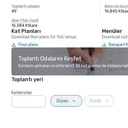
Toplantı odaları
İkinci en bü
49
16.845 fitka
Alan (Yarı özel)
16.384 fitkare
Kat Planları
Menüler
Download floor plans for this venue.
Download cate
Floor plans
Banquet 
Toplantı Odalarını Keşfet
Kurulum şemaları ve interaktif 3B kat planları ile mükemmel
Toplantı yeri
Katılımcılar
Düzen
Özellik