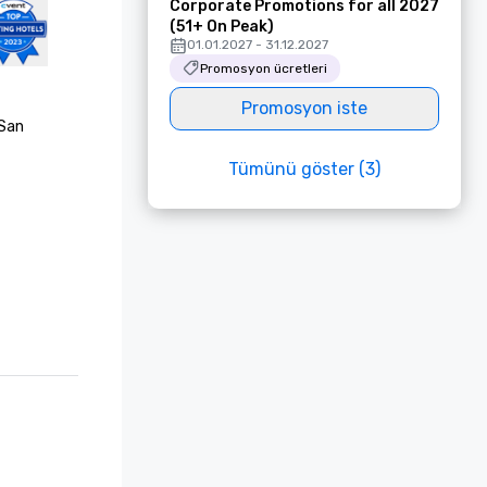
Corporate Promotions for all 2027
(51+ On Peak)
01.01.2027 - 31.12.2027
Promosyon ücretleri
Promosyon iste
San 
Tümünü göster (3)
Choice 
est Awards

rating

list, "Best 
onze 
onze 
f"

list, 
rs’ Choice 