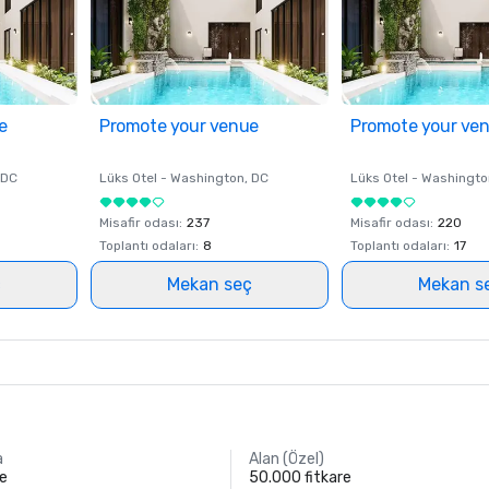
e
Promote your venue
Promote your ve
 DC
Lüks Otel -
Washington
, DC
Lüks Otel -
Washingto
Misafir odası
:
237
Misafir odası
:
220
Toplantı odaları
:
8
Toplantı odaları
:
17
ç
Mekan seç
Mekan s
a
Alan (Özel)
re
50.000 fitkare