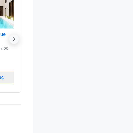
nue
Promote your venue
n
, DC
Lüks Otel -
Washington
, DC
Misafir odası
:
237
Toplantı odaları
:
8
eç
Mekan seç