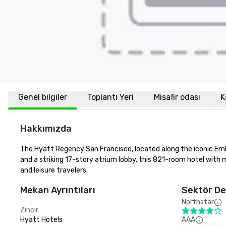
Genel bilgiler
Toplantı Yeri
Misafir odası
K
Hakkımızda
The Hyatt Regency San Francisco, located along the iconic Emba
and a striking 17-story atrium lobby, this 821-room hotel with m
and leisure travelers.
Mekan Ayrıntıları
Sektör De
Northstar
Zincir
Hyatt Hotels
AAA