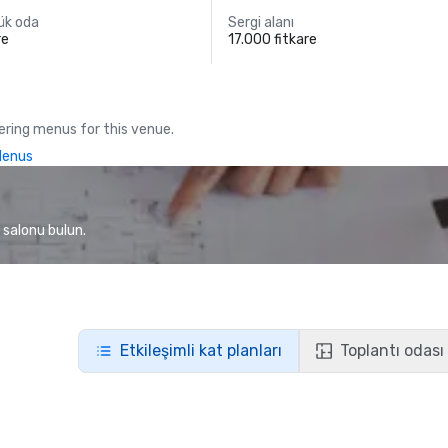
yük oda
Sergi alanı
re
17.000 fitkare
ring menus for this venue.
Menus
 salonu bulun.
Etkileşimli kat planları
Toplantı odası