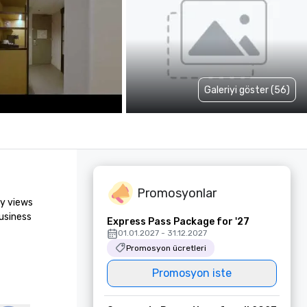
Galeriyi göster (56)
Promosyonlar
y views 
usiness 
Express Pass Package for '27
01.01.2027 - 31.12.2027
Promosyon ücretleri
Promosyon iste