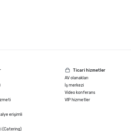
r
Ticari hizmetler
AV olanakları
)
İş merkezi
Video konferans
izmeti
VIP hizmetler
alye erişimli
 (Catering)