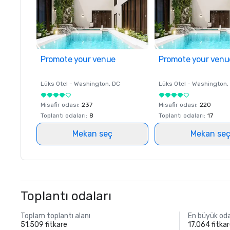
Promote your venue
Promote your venu
Lüks Otel -
Washington
, DC
Lüks Otel -
Washington
,
Misafir odası
:
237
Misafir odası
:
220
Toplantı odaları
:
8
Toplantı odaları
:
17
Mekan seç
Mekan se
Toplantı odaları
Toplam toplantı alanı
En büyük od
51.509 fitkare
17.064 fitka