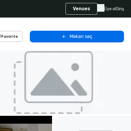
Venues
Üye ol
Giriş
Mekan seç
Favorite