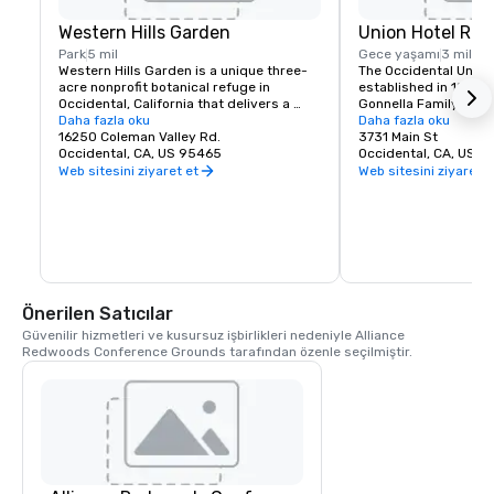
Western Hills Garden
Union Hotel Res
Park
5 mil
Gece yaşamı
3 mil
Western Hills Garden is a unique three-
The Occidental Union 
acre nonprofit botanical refuge in 
established in 1879. I
Occidental, California that delivers a 
Gonnella Family since
sensory explosion of textures, colors, 
Daha fazla oku
building houses a cafe
Daha fazla oku
shapes, and sounds. It’s a stunning 
16250 Coleman Valley Rd.
room, and The Bocce 
3731 Main St
example of cultivated biodiversity, home 
Occidental, CA, US 95465
opens at 6 am every 
Occidental, CA, US 
to rare and important plant species, 
freshly baked pastrie
Web sitesini ziyaret et
Web sitesini ziyaret e
many that are nearly extinct in nature.
dining rooms and salo
am. A favorite lunch o
Union usually includes
soups, pizzas, pastas
of course the house t
is known for serving t
beer in town. The Uni
generations of famili
Önerilen Satıcılar
gather in Sonoma Co
Güvenilir hizmetleri ve kusursuz işbirlikleri nedeniyle Alliance 
Redwoods Conference Grounds tarafından özenle seçilmiştir.