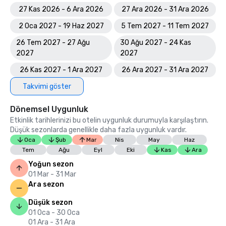
27 Kas 2026 - 6 Ara 2026
27 Ara 2026 - 31 Ara 2026
2 Oca 2027 - 19 Haz 2027
5 Tem 2027 - 11 Tem 2027
26 Tem 2027 - 27 Ağu
30 Ağu 2027 - 24 Kas
2027
2027
26 Kas 2027 - 1 Ara 2027
26 Ara 2027 - 31 Ara 2027
Takvimi göster
Dönemsel Uygunluk
Etkinlik tarihlerinizi bu otelin uygunluk durumuyla karşılaştırın.
Düşük sezonlarda genellikle daha fazla uygunluk vardır.
Oca
Şub
Mar
Nis
May
Haz
Tem
Ağu
Eyl
Eki
Kas
Ara
Yoğun sezon
01 Mar - 31 Mar
Ara sezon
Düşük sezon
01 Oca - 30 Oca
01 Ara - 31 Ara