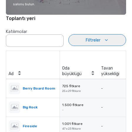
salonu bulun.
Toplantı yeri
Katılımcılar
Filtreler
Oda
Tavan
Ad
büyüklüğü
yüksekliği
725 fitkare
Berry Board Room
-
25 x 29 fitkare
1.500 fitkare
Big Rock
-
-
1.001 fitkare
Fireside
-
47 x 23 fitkare