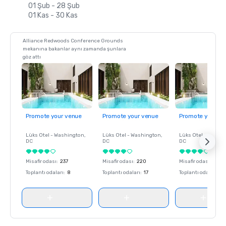
01 Şub - 28 Şub
01 Kas - 30 Kas
Alliance Redwoods Conference Grounds
mekanına bakanlar aynı zamanda şunlara
göz attı
Promote your venue
Promote your venue
Promote your ve
Lüks Otel -
Washington
,
Lüks Otel -
Washington
,
Lüks Otel -
Washin
DC
DC
DC
Misafir odası
:
237
Misafir odası
:
220
Misafir odası
:
237
Toplantı odaları
:
8
Toplantı odaları
:
17
Toplantı odaları
:
8