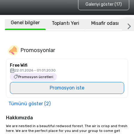
Galeriyi göster (17)
Genel bilgiler
Toplantı Yeri
Misafir odası
K
Promosyonlar
Free Wifi
22.01.2026 - 01.01.2030
Promosyon ücretleri
Promosyon iste
Tümünü göster (2)
Hakkımızda
We are nestled in a beautiful redwood forest. The air is crisp and fresh 
here. We are the perfect place for you and your group to come get 