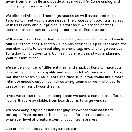
away from the hustle and bustle of everyday life. Come unplug and 
recharge your mental battery!

We offer activities and meetings spaces as well as catered meals, 
tailored to meet your unique needs. The process of booking a retreat 
with us is easy and our pricing is affordable. We are the perfect 
location for your day or overnight corporate offsite retreat!

With a wide variety of activities available, you can choose what would 
suit your team best. Sonoma Zipline Adventures is a popular option. We 
can also facilitate team building, archery tag, and challenge courses 
for a day full of adventure. Our team can help assist you in planning 
your custom event.

We serve a number of different meal and snack options to make your 
day with your team enjoyable and successful. We have a large dining 
hall that can serve 450 guests at a time. But, if you would like a more 
intimate upscale option, our full catering team can work with you to 
create the meal of your dreams!

If you would like to use a meeting room we have a number of different 
rooms that are available, from boardrooms to large venues.

We have cozy lodging options ranging anywhere from cabins to 
cottages. Wake up under the canopy in a forested paradise at 
whatever level of creature comfort your team prefers.

Call or email us today to plan your retreat!