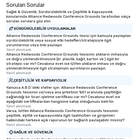
Sorulan Sorular
Sağlık & Güvenlik, Sürdürülebilirlik ve Çeşitlilik & Kapsayıcılık
konularında Alliance Redwoods Conference Grounds tarafından sıkça
sorulan sorulara göz atın
SÜRDÜRÜLEBILIR UYGULAMALAR
Alliance Redwoods Conference Grounds tesisi için kamuyla paylaşılan
sürdürülebilirlik veya sosyal etki hedefleri/stratejisiyle ilgili
yorumlarınızı veya linki paylaşın.
Yanıt alınmadı.
Alliance Redwoods Conference Grounds tesisinin atıkların imhasıyla
ve doğru yönlendirilmesiyle (ör. plastik, kağıt, karton vb.) ilgili bir
stratejisi var mı? Cevabınız evet ise lütfen atıkların imhası ve doğru
yönlendirilmesiyle ilgili stratejinizin ayrıntılarını paylaşın.
Yanıt alınmadı.
ÇEŞITLILIK VE KAPSAYICILIK
Yalnızca A.B.D.'deki oteller için: Alliance Redwoods Conference
Grounds tesisinin ve/veya ana şirketinin %51 oranında çeşitliliğin
sağlandığı bir ticari işletme sertifikası var mı? Cevabınız evet ise
aşağıdaki sertifikalardan hangisine sahip olduğunuzu belirtin.
Yanıt alınmadı.
Varsa, lütfen Alliance Redwoods Conference Grounds tesisinin
çeşitlilik, eşitlik ve kapsayıcılıkla ilgili taahhütleri ve girişimleri
hakkındaki herkese açık raporunun bir bağlantı paylaşabilir misiniz?
Yanıt alınmadı.
SAĞLIK VE GÜVENLIK