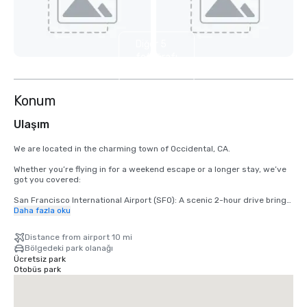
Diğer 5
fotoğrafı
göster
Konum
Ulaşım
We are located in the charming town of Occidental, CA.

Whether you’re flying in for a weekend escape or a longer stay, we’ve 
got you covered:

San Francisco International Airport (SFO): A scenic 2-hour drive brings 
you from arrival to relaxation.

Daha fazla oku
Santa Rosa’s Charles M. Schulz – Sonoma County Airport (STS): Only 
Distance from airport 10 mi
35 minutes from our doorstep — the fastest route to your rustic 
Bölgedeki park olanağı
retreat.
Ücretsiz park
Otobüs park