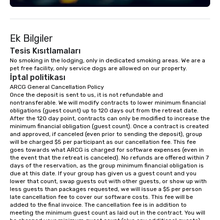
adventure. Our team can help assist
you in planning your custom event. We
serve a number of different meal and
Ek Bilgiler
snack options to make your day with
your team enjoyable and successful.
Tesis Kısıtlamaları
We have a large dining hall that can
No smoking in the lodging, only in dedicated smoking areas. We are a 
pet free facility, only service dogs are allowed on our property.
serve 450 guests at a time. But, if you
İptal politikası
would like a more intimate upscale
ARCG General Cancellation Policy

option, our full catering team can work
Once the deposit is sent to us, it is not refundable and 
with you to create the meal of your
nontransferable. We will modify contracts to lower minimum financial 
dreams! If you would like to use a
obligations (guest count) up to 120 days out from the retreat date. 
After the 120 day point, contracts can only be modified to increase the 
meeting room we have a number of
minimum financial obligation (guest count). Once a contract is created 
different rooms that are available,
and approved, if canceled (even prior to sending the deposit), group 
from boardrooms to large venues. We
will be charged $5 per participant as our cancellation fee. This fee 
goes towards what ARCG is charged for software expenses (even in 
have cozy lodging options ranging
the event that the retreat is canceled). No refunds are offered within 7 
anywhere from cabins to cottages.
days of the reservation, as the group minimum financial obligation is 
Wake up under the canopy in a
due at this date. If your group has given us a guest count and you 
lower that count, swap guests out with other guests, or show up with 
forested paradise at whatever level
less guests than packages requested, we will issue a $5 per person 
of creature comfort your team
late cancellation fee to cover our software costs. This fee will be 
prefers. Call or email us today to plan
added to the final invoice. The cancellation fee is in addition to 
meeting the minimum guest count as laid out in the contract. You will 
your retreat!