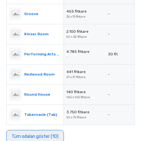
455 fitkare
Groove
-
35 x 13 fitkare
2.100 fitkare
Kinser Room
-
50 x 42 fitkare
4.785 fitkare
Performing Arts Center (PAC)
30 fit
-
441 fitkare
Redwood Room
-
21 x 21 fitkare
140 fitkare
Round House
-
14,5 x 14,5 fitkare
3.750 fitkare
Tabernacle (Tab)
-
50 x 75 fitkare
Tüm odaları göster (10)