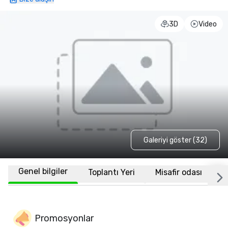
3D
Video
Galeriyi göster (32)
Genel bilgiler
Toplantı Yeri
Misafir odası
K
Promosyonlar