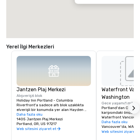
Yerel İlgi Merkezleri
Jantzen Plaj Merkezi
Waterfront Vanc
Alışveriş
6 blok
Washington
Holiday Inn Portland - Columbia 
Gece yaşamı
1 mil
Riverfront'a sadece altı blok uzaklıkta 
Portland'dan Columbi
elverişli bir konumda yer alan Hayden 
karşısındaki önde gele
Adası'ndaki Jantzen Beach Center, 
Daha fazla oku
Waterfront Vancouver
odanızdan sadece birkaç dakika uzaklıkta 
1405 Jantzen Plaj Merkezi
canlı cazibesini keşfe
Daha fazla oku
rahat, açık hava alışveriş ve yemek 
Portland, OR, US 97217
7,3 dönümlük nehir kıy
Vancouver'da, WA
deneyimi sunmaktadır. Araba, yürüyerek 
Web sitesini ziyaret et
yemek, alışveriş ve r
Web sitesini ziyaret e
veya yerel toplu taşıma ile kolay erişime 
bir karışımını sunara
sahip bu yakındaki perakende merkezi, 