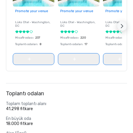
Promote your venue
Promote your venue
Promote your ve
Lüks Otel -
Washington
,
Lüks Otel -
Washington
,
Lüks Otel -
Washin
DC
DC
DC
Misafir odası
:
237
Misafir odası
:
220
Misafir odası
:
237
Toplantı odaları
:
8
Toplantı odaları
:
17
Toplantı odaları
:
8
Toplantı odaları
Toplam toplantı alanı
41.298 fitkare
En büyük oda
18.000 fitkare