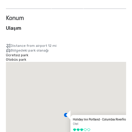
göster
Konum
Ulaşım
Distance from airport 12 mi
Bölgedeki park olanağı
Ücretsiz park
Otobüs park
Holiday Inn Portland - Columbia Riverfront
Otel
3 / 5