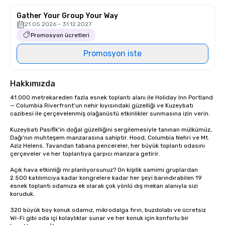
Gather Your Group Your Way
21.05.2026 - 31.12.2027
Promosyon ücretleri
Promosyon iste
Hakkımızda
41.000 metrekareden fazla esnek toplantı alanı ile Holiday Inn Portland 
— Columbia Riverfront'un nehir kıyısındaki güzelliği ve Kuzeybatı 
cazibesi ile çerçevelenmiş olağanüstü etkinlikler sunmasına izin verin.

Kuzeybatı Pasifik'in doğal güzelliğini sergilemesiyle tanınan mülkümüz, 
Dağı'nın muhteşem manzarasına sahiptir. Hood, Columbia Nehri ve Mt. 
Aziz Helens. Tavandan tabana pencereler, her büyük toplantı odasını 
çerçeveler ve her toplantıya çarpıcı manzara getirir.

Açık hava etkinliği mi planlıyorsunuz? On kişilik samimi gruplardan 
2.500 katılımcıya kadar kongrelere kadar her şeyi barındırabilen 19 
esnek toplantı odamıza ek olarak çok yönlü dış mekan alanıyla sizi 
koruduk.

320 büyük boy konuk odamız, mikrodalga fırın, buzdolabı ve ücretsiz 
Wi-Fi gibi oda içi kolaylıklar sunar ve her konuk için konforlu bir 