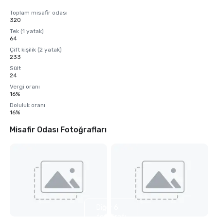
Toplam misafir odası
320
Tek (1 yatak)
64
Çift kişilik (2 yatak)
233
Süit
24
Vergi oranı
16%
Doluluk oranı
16%
Misafir Odası Fotoğrafları
Diğer 6
fotoğrafı