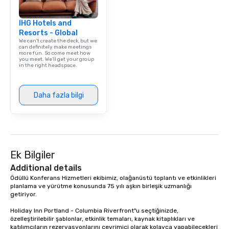
IHG Hotels and
Resorts - Global
We can't create the deck, but we
can definitely make meetings
more fun. So come meet how
you meet. We'll get your group
in the right headspace.
Daha fazla bilgi
Ek Bilgiler
Additional details
Ödüllü Konferans Hizmetleri ekibimiz, olağanüstü toplantı ve etkinlikleri 
planlama ve yürütme konusunda 75 yılı aşkın birleşik uzmanlığı 
getiriyor.

Holiday Inn Portland - Columbia Riverfront"u seçtiğinizde, 
özelleştirilebilir şablonlar, etkinlik temaları, kaynak kitaplıkları ve 
katılımcıların rezervasyonlarını çevrimiçi olarak kolayca yapabilecekleri 