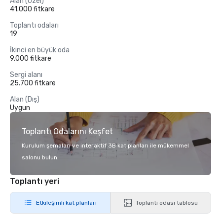
Alan (Özel)
41.000 fitkare
Toplantı odaları
19
İkinci en büyük oda
9.000 fitkare
Sergi alanı
25.700 fitkare
Alan (Dış)
Uygun
Toplantı Odalarını Keşfet
Kurulum şemaları ve interaktif 3B kat planları ile mükemmel
salonu bulun.
Toplantı yeri
Etkileşimli kat planları
Toplantı odası tablosu