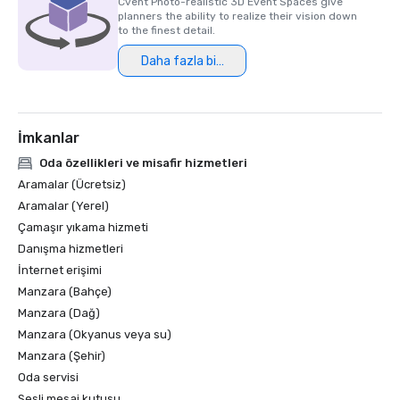
Cvent Photo-realistic 3D Event Spaces give
planners the ability to realize their vision down
to the finest detail.
Daha fazla bilgi
İmkanlar
Oda özellikleri ve misafir hizmetleri
Aramalar (Ücretsiz)
Aramalar (Yerel)
Çamaşır yıkama hizmeti
Danışma hizmetleri
İnternet erişimi
Manzara (Bahçe)
Manzara (Dağ)
Manzara (Okyanus veya su)
Manzara (Şehir)
Oda servisi
Sesli mesaj kutusu