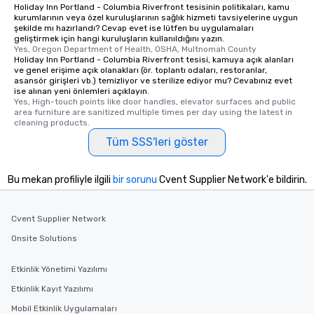
Holiday Inn Portland - Columbia Riverfront tesisinin politikaları, kamu
kurumlarının veya özel kuruluşlarının sağlık hizmeti tavsiyelerine uygun
şekilde mı hazırlandı? Cevap evet ise lütfen bu uygulamaları
geliştirmek için hangi kuruluşların kullanıldığını yazın.
Yes, Oregon Department of Health, OSHA, Multnomah County
Holiday Inn Portland - Columbia Riverfront tesisi, kamuya açık alanları
ve genel erişime açık olanakları (ör. toplantı odaları, restoranlar,
asansör girişleri vb.) temizliyor ve sterilize ediyor mu? Cevabınız evet
ise alınan yeni önlemleri açıklayın.
Yes, High-touch points like door handles, elevator surfaces and public 
area furniture are sanitized multiple times per day using the latest in 
cleaning products.
Tüm SSS'leri göster
Bu mekan profiliyle ilgili
bir sorunu
Cvent Supplier Network'e bildirin.
Cvent Supplier Network
Onsite Solutions
Etkinlik Yönetimi Yazılımı
Etkinlik Kayıt Yazılımı
Mobil Etkinlik Uygulamaları