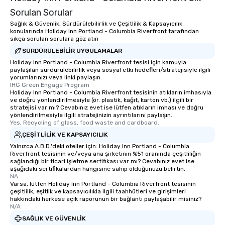
Sorulan Sorular
Sağlık & Güvenlik, Sürdürülebilirlik ve Çeşitlilik & Kapsayıcılık
konularında Holiday Inn Portland - Columbia Riverfront tarafından
sıkça sorulan sorulara göz atın
SÜRDÜRÜLEBILIR UYGULAMALAR
Holiday Inn Portland - Columbia Riverfront tesisi için kamuyla
paylaşılan sürdürülebilirlik veya sosyal etki hedefleri/stratejisiyle ilgili
yorumlarınızı veya linki paylaşın.
IHG Green Engage Program
Holiday Inn Portland - Columbia Riverfront tesisinin atıkların imhasıyla
ve doğru yönlendirilmesiyle (ör. plastik, kağıt, karton vb.) ilgili bir
stratejisi var mı? Cevabınız evet ise lütfen atıkların imhası ve doğru
yönlendirilmesiyle ilgili stratejinizin ayrıntılarını paylaşın.
Yes, Recycling of glass, food waste and cardboard.
ÇEŞITLILIK VE KAPSAYICILIK
Yalnızca A.B.D.'deki oteller için: Holiday Inn Portland - Columbia
Riverfront tesisinin ve/veya ana şirketinin %51 oranında çeşitliliğin
sağlandığı bir ticari işletme sertifikası var mı? Cevabınız evet ise
aşağıdaki sertifikalardan hangisine sahip olduğunuzu belirtin.
NA
Varsa, lütfen Holiday Inn Portland - Columbia Riverfront tesisinin
çeşitlilik, eşitlik ve kapsayıcılıkla ilgili taahhütleri ve girişimleri
hakkındaki herkese açık raporunun bir bağlantı paylaşabilir misiniz?
N/A
SAĞLIK VE GÜVENLIK