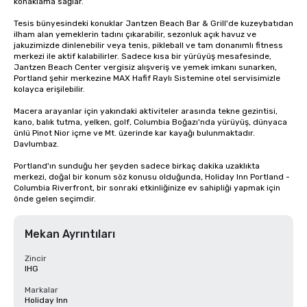
konaklama sağlar.

Tesis bünyesindeki konuklar Jantzen Beach Bar & Grill'de kuzeybatıdan 
ilham alan yemeklerin tadını çıkarabilir, sezonluk açık havuz ve 
jakuzimizde dinlenebilir veya tenis, pikleball ve tam donanımlı fitness 
merkezi ile aktif kalabilirler. Sadece kısa bir yürüyüş mesafesinde, 
Jantzen Beach Center vergisiz alışveriş ve yemek imkanı sunarken, 
Portland şehir merkezine MAX Hafif Raylı Sistemine otel servisimizle 
kolayca erişilebilir.

Macera arayanlar için yakındaki aktiviteler arasında tekne gezintisi, 
kano, balık tutma, yelken, golf, Columbia Boğazı'nda yürüyüş, dünyaca 
ünlü Pinot Nior içme ve Mt. üzerinde kar kayağı bulunmaktadır. 
Davlumbaz.

Portland'ın sunduğu her şeyden sadece birkaç dakika uzaklıkta 
merkezi, doğal bir konum söz konusu olduğunda, Holiday Inn Portland - 
Columbia Riverfront, bir sonraki etkinliğinize ev sahipliği yapmak için 
önde gelen seçimdir.
Mekan Ayrıntıları
Zincir
IHG
Markalar
Holiday Inn