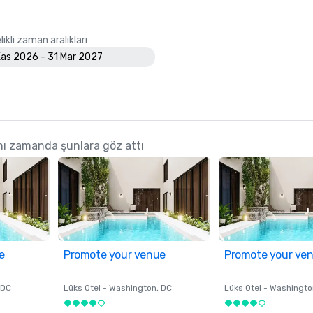
ikli zaman aralıkları
Kas 2026 - 31 Mar 2027
ı zamanda şunlara göz attı
e
Promote your venue
Promote your ve
 DC
Lüks Otel -
Washington
, DC
Lüks Otel -
Washingto