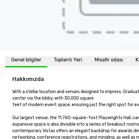
Genel bilgiler
Toplantı Yeri
Misafir odası
K
Hakkımızda
With a stellar location and venues designed to impress, Gradu
center via the lobby, with 30,000 square 

feet of modern event space, ensuring just the right spot for 
Our largest venue, the 11,760-square-foot Playwrights Hall, can 
expansive space is also divisible into a series of breakout room
contemporary Vistas offers an elegant backdrop for awards dinn
networking, conference registrations, and mingling, as well a