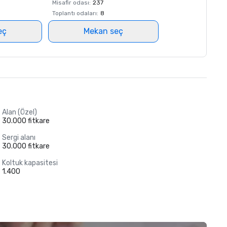
Misafir odası
:
237
Toplantı odaları
:
8
eç
Mekan seç
Alan (Özel)
30.000 fitkare
Sergi alanı
30.000 fitkare
Koltuk kapasitesi
1.400