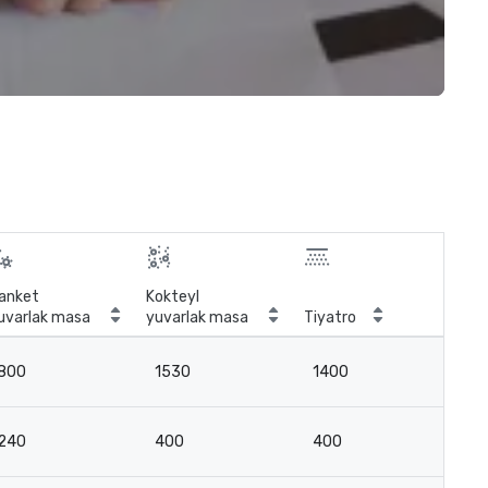
anket
Kokteyl
uvarlak masa
yuvarlak masa
Tiyatro
Sını
800
1530
1400
7
240
400
400
2