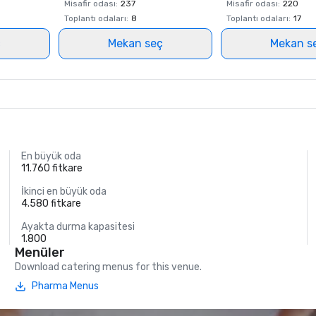
Misafir odası
:
237
Misafir odası
:
220
Toplantı odaları
:
8
Toplantı odaları
:
17
ç
Mekan seç
Mekan s
En büyük oda
11.760 fitkare
İkinci en büyük oda
4.580 fitkare
Ayakta durma kapasitesi
1.800
Menüler
Download catering menus for this venue.
Pharma Menus