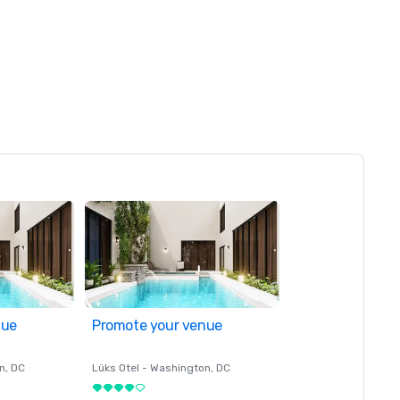
nue
Promote your venue
n
, DC
Lüks Otel -
Washington
, DC