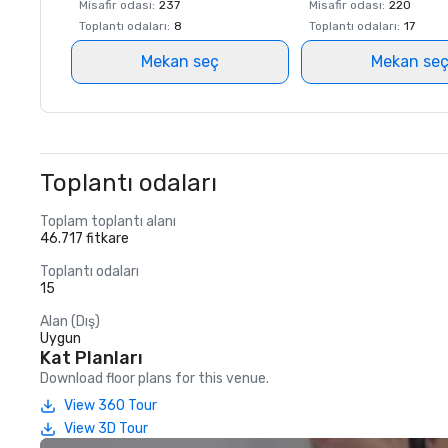
Misafir odası
:
237
Misafir odası
:
220
Toplantı odaları
:
8
Toplantı odaları
:
17
Mekan seç
Mekan se
Toplantı odaları
Toplam toplantı alanı
46.717 fitkare
Toplantı odaları
15
Alan (Dış)
Uygun
Kat Planları
Download floor plans for this venue.
View 360 Tour
View 3D Tour