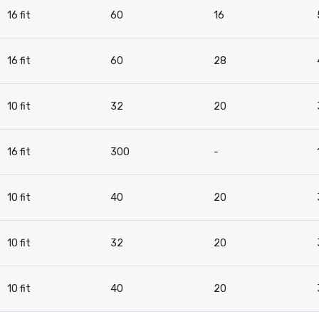
16 fit
60
16
16 fit
60
28
10 fit
32
20
16 fit
300
-
10 fit
40
20
10 fit
32
20
10 fit
40
20