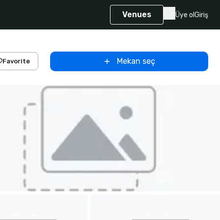
Venues
Üye ol
Giriş
Mekan seç
Favorite