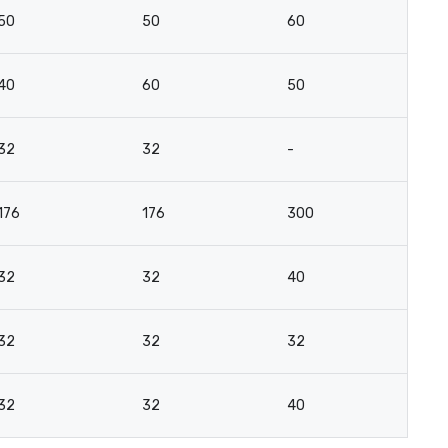
50
50
60
3
40
60
50
4
32
32
-
2
176
176
300
15
32
32
40
2
32
32
32
2
32
32
40
2