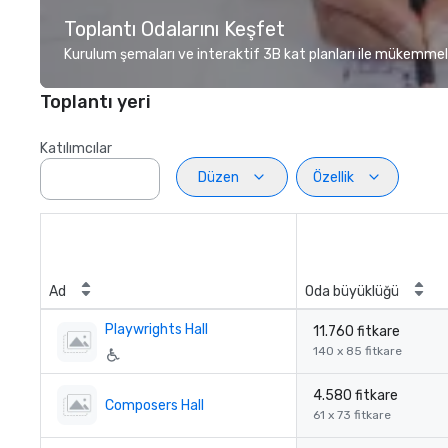
Toplantı Odalarını Keşfet
Kurulum şemaları ve interaktif 3B kat planları ile mükemmel
Toplantı yeri
Katılımcılar
Düzen
Özellik
Ad
Oda büyüklüğü
Playwrights Hall
11.760 fitkare
140 x 85 fitkare
4.580 fitkare
Composers Hall
61 x 73 fitkare