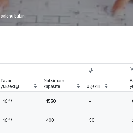
 salonu bulun.
Tavan
Maksimum
B
yüksekliği
kapasite
U şekilli
y
16 fit
1530
-
16 fit
400
50