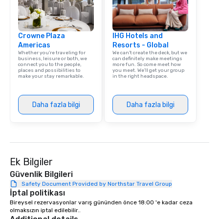
Crowne Plaza
IHG Hotels and
Americas
Resorts - Global
Whether you’re traveling for
We can't create the deck, but we
business, leisure or both, we
can definitely make meetings
connect you to the people,
more fun. So come meet how
places and possibilities to
you meet. We'll get your group
make your stay remarkable.
in the right headspace.
Daha fazla bilgi
Daha fazla bilgi
Ek Bilgiler
Güvenlik Bilgileri
Safety Document Provided by Northstar Travel Group
İptal politikası
Bireysel rezervasyonlar varış gününden önce 18:00 'e kadar ceza 
olmaksızın iptal edilebilir..