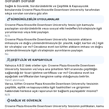
Sorulan Sorular
Sağlık & Güvenlik, Sürdürülebilirlik ve Çeşitlilik & Kapsayıcılık
konularında Crowne Plaza Knoxville Downtown University tarafından
sıkça sorulan sorulara göz atın
SÜRDÜRÜLEBILIR UYGULAMALAR
Crowne Plaza Knoxville Downtown University tesisi için kamuyla
paylaşılan sürdürülebilirlik veya sosyal etki hedefleri/stratejisiyle ilgili
yorumlarınızı veya linki paylaşın.
N/A
Crowne Plaza Knoxville Downtown University tesisinin atıkların
imhasıyla ve doğru yönlendirilmesiyle (ör. plastik, kağıt, karton vb.) ilgili
bir stratejisi var mı? Cevabınız evet ise lütfen atıkların imhası ve doğru
yönlendirilmesiyle ilgili stratejinizin ayrıntılarını paylaşın.
No
ÇEŞITLILIK VE KAPSAYICILIK
Yalnızca A.B.D.'deki oteller için: Crowne Plaza Knoxville Downtown
University tesisinin ve/veya ana şirketinin %51 oranında çeşitliliğin
sağlandığı bir ticari işletme sertifikası var mı? Cevabınız evet ise
aşağıdaki sertifikalardan hangisine sahip olduğunuzu belirtin.
Yanıt alınmadı.
Varsa, lütfen Crowne Plaza Knoxville Downtown University tesisinin
çeşitlilik, eşitlik ve kapsayıcılıkla ilgili taahhütleri ve girişimleri
hakkındaki herkese açık raporunun bir bağlantı paylaşabilir misiniz?
N/A
SAĞLIK VE GÜVENLIK
Crowne Plaza Knoxville Downtown University tesisinin politikaları, kamu