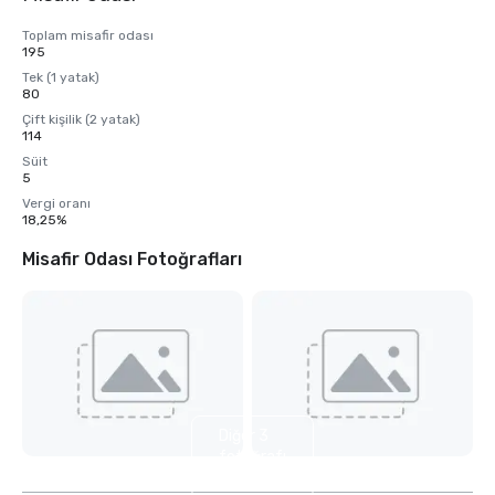
Toplam misafir odası
195
Tek (1 yatak)
80
Çift kişilik (2 yatak)
114
Süit
5
Vergi oranı
18,25%
Misafir Odası Fotoğrafları
Diğer 3
fotoğrafı
göster