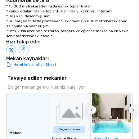
Additional details
* 15.000 metrekareden fazla esnek toplantı alanı.

* Konuk odalarında ve toplantı alanında yüksek hızlı internet.

* Beş yeni döşenmiş Süit.

* 30 parçadan fazla profesyonel ekipmanla 3.000 metrekarelik spor 
salonuna 24 saat erişim.

* Otel, 70'in üzerinde restoran, mağaza ve eğlence mekanına en yakın 
şehir merkezindeki oteldir.
Bizi takip edin
Mekan kaynakları
Hotel Information Sheet
Tavsiye edilen mekanlar
2 diğer mekan gerekliliklerinizi karşılıyor
Geçerli mekan
Mekan
Crowne Plaza
Promote your