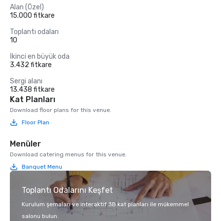
Alan (Özel)
15.000 fitkare
Toplantı odaları
10
İkinci en büyük oda
3.432 fitkare
Sergi alanı
13.438 fitkare
Kat Planları
Download floor plans for this venue.
Floor Plan
Menüler
Download catering menus for this venue.
Banquet Menu
Toplantı Odalarını Keşfet
Kurulum şemaları ve interaktif 3B kat planları ile mükemmel
salonu bulun.