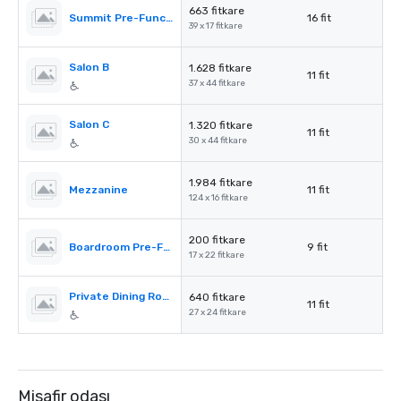
663 fitkare
Summit Pre-Function
16 fit
39 x 17 fitkare
Salon B
1.628 fitkare
11 fit
37 x 44 fitkare
Salon C
1.320 fitkare
11 fit
30 x 44 fitkare
1.984 fitkare
Mezzanine
11 fit
124 x 16 fitkare
200 fitkare
Boardroom Pre-Function
9 fit
17 x 22 fitkare
Private Dining Room
640 fitkare
11 fit
27 x 24 fitkare
Misafir odası