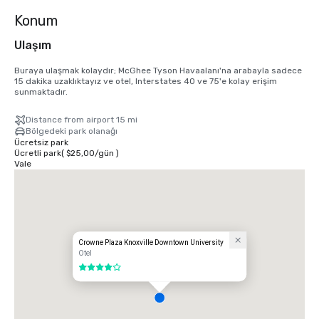
Konum
Ulaşım
Buraya ulaşmak kolaydır; McGhee Tyson Havaalanı'na arabayla sadece 
15 dakika uzaklıktayız ve otel, Interstates 40 ve 75'e kolay erişim 
sunmaktadır.
Distance from airport 15 mi
Bölgedeki park olanağı
Ücretsiz park
Ücretli park
(
$25,00
/
gün
)
Vale
Crowne Plaza Knoxville Downtown University
Otel
4 / 5