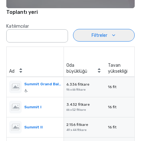
Toplantı yeri
Katılımcılar
Filtreler
Oda
Tavan
Ad
büyüklüğü
yüksekliği
Summit Grand Ballroom
6.336 fitkare
16 fit
96 x 66 fitkare
3.432 fitkare
Summit I
16 fit
66 x 52 fitkare
2.156 fitkare
Summit II
16 fit
49 x 44 fitkare