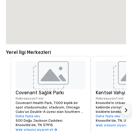
Yerel İlgi Merkezleri
Covenant Sağlık Parkı
Kentsel Vahşi Do
Rekreasyon
1 mil
Rekreasyon
1 mil
Covenant Health Park, 7.000 kişilik bir 
Knoxville'in Urban Wil
spor stadyumudur, stadyum, Chicago 
kalbinde yürüyüş yapa
Cubs'un Double-A üyesi olan Southern 
bisiklete binebileceğini
League'den Double-A Knoxville Smokies 
Daha fazla oku
tırmanabileceğiniz, kü
Daha fazla oku
ve bir Division III futbol takımı olan One 
500 Doğu Jackson Caddesi
veya sadece ormanda 
Knoxville'de, TN, US 
Knoxville SC'nin ev beyzbol parkı olarak 
Knoxville'de, TN 37915
muhteşem bir açık hav
Web sitesini ziyaret e
hizmet verecek.
60 milden fazla parkur 
Web sitesini ziyaret et