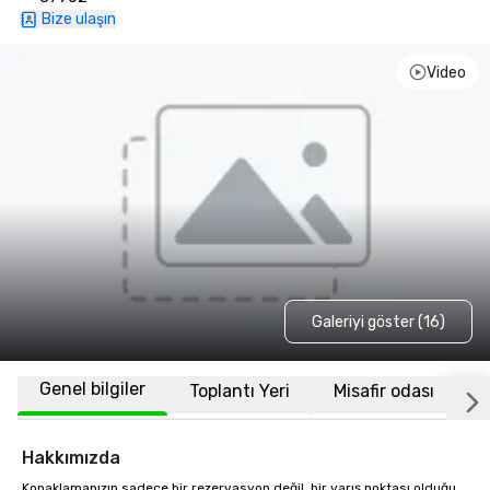
Bize ulaşın
Video
Galeriyi göster (16)
Genel bilgiler
Toplantı Yeri
Misafir odası
K
Hakkımızda
Konaklamanızın sadece bir rezervasyon değil, bir varış noktası olduğu 