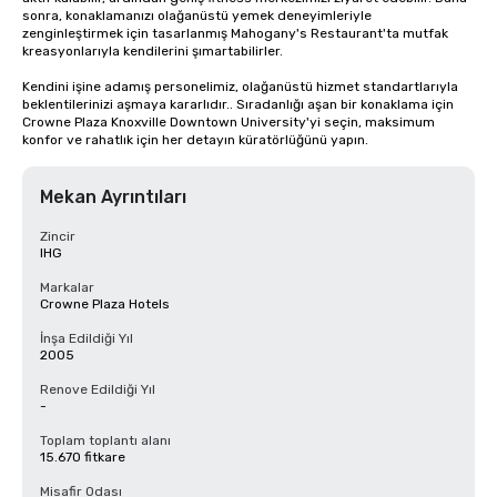
sonra, konaklamanızı olağanüstü yemek deneyimleriyle 
zenginleştirmek için tasarlanmış Mahogany's Restaurant'ta mutfak 
kreasyonlarıyla kendilerini şımartabilirler.

Kendini işine adamış personelimiz, olağanüstü hizmet standartlarıyla 
beklentilerinizi aşmaya kararlıdır.. Sıradanlığı aşan bir konaklama için 
Crowne Plaza Knoxville Downtown University'yi seçin, maksimum 
konfor ve rahatlık için her detayın küratörlüğünü yapın.
Mekan Ayrıntıları
Zincir
IHG
Markalar
Crowne Plaza Hotels
İnşa Edildiği Yıl
2005
Renove Edildiği Yıl
-
Toplam toplantı alanı
15.670 fitkare
Misafir Odası