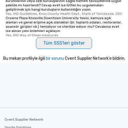
kurumlarının veya özel kuruluşlarının sağlık hizmeti tavsiyelerine uygun
şekilde mı hazırlandı? Cevap evet ise lütfen bu uygulamaları
geliştirmek için hangi kuruluşların kullanıldığını yazın.
Yes, IHG Guidelines, Knox County Health Dept., State of Tennessee, CDC
Crowne Plaza Knoxville Downtown University tesisi, kamuya açık
alanları ve genel erişime açık olanakları (ör. toplantı odaları, restoranlar,
asansör girişleri vb.) temizliyor ve sterilize ediyor mu? Cevabınız evet
ise alınan yeni önlemleri açıklayın.
Yes, IHG Way of Clean measures
Tüm SSS'leri göster
Bu mekan profiliyle ilgili
bir sorunu
Cvent Supplier Network'e bildirin.
Cvent Supplier Network
Onsite Solutions