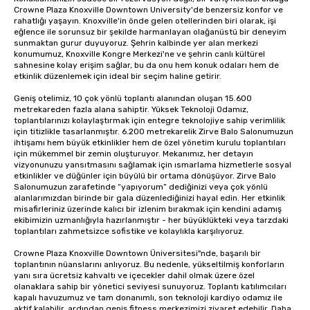
Crowne Plaza Knoxville Downtown University'de benzersiz konfor ve 
rahatlığı yaşayın. Knoxville'in önde gelen otellerinden biri olarak, işi 
eğlence ile sorunsuz bir şekilde harmanlayan olağanüstü bir deneyim 
sunmaktan gurur duyuyoruz. Şehrin kalbinde yer alan merkezi 
konumumuz, Knoxville Kongre Merkezi'ne ve şehrin canlı kültürel 
sahnesine kolay erişim sağlar, bu da onu hem konuk odaları hem de 
etkinlik düzenlemek için ideal bir seçim haline getirir. 

Geniş otelimiz, 10 çok yönlü toplantı alanından oluşan 15.600 
metrekareden fazla alana sahiptir. Yüksek Teknoloji Odamız, 
toplantılarınızı kolaylaştırmak için entegre teknolojiye sahip verimlilik 
için titizlikle tasarlanmıştır. 6.200 metrekarelik Zirve Balo Salonumuzun 
ihtişamı hem büyük etkinlikler hem de özel yönetim kurulu toplantıları 
için mükemmel bir zemin oluşturuyor. Mekanımız, her detayın 
vizyonunuzu yansıtmasını sağlamak için ısmarlama hizmetlerle sosyal 
etkinlikler ve düğünler için büyülü bir ortama dönüşüyor. Zirve Balo 
Salonumuzun zarafetinde “yapıyorum” dediğinizi veya çok yönlü 
alanlarımızdan birinde bir gala düzenlediğinizi hayal edin. Her etkinlik 
misafirleriniz üzerinde kalıcı bir izlenim bırakmak için kendini adamış 
ekibimizin uzmanlığıyla hazırlanmıştır - her büyüklükteki veya tarzdaki 
toplantıları zahmetsizce sofistike ve kolaylıkla karşılıyoruz. 

Crowne Plaza Knoxville Downtown Üniversitesi"nde, başarılı bir 
toplantının nüanslarını anlıyoruz. Bu nedenle, yükseltilmiş konforların 
yanı sıra ücretsiz kahvaltı ve içecekler dahil olmak üzere özel 
olanaklara sahip bir yönetici seviyesi sunuyoruz. Toplantı katılımcıları 
kapalı havuzumuz ve tam donanımlı, son teknoloji kardiyo odamız ile 
aktif kalabilir, ardından geniş fitness merkezimizi ziyaret edebilir. Daha 