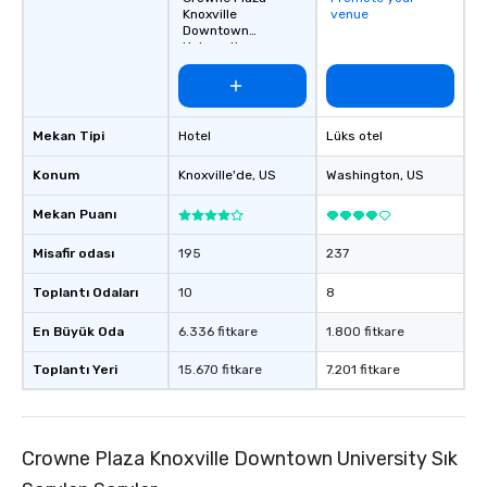
Knoxville
venue
Downtown
University
Mekan Tipi
Hotel
Lüks otel
Konum
Knoxville'de
, US
Washington
, US
Mekan Puanı
Misafir odası
195
237
Toplantı Odaları
10
8
En Büyük Oda
6.336 fitkare
1.800 fitkare
Toplantı Yeri
15.670 fitkare
7.201 fitkare
Crowne Plaza Knoxville Downtown University Sık