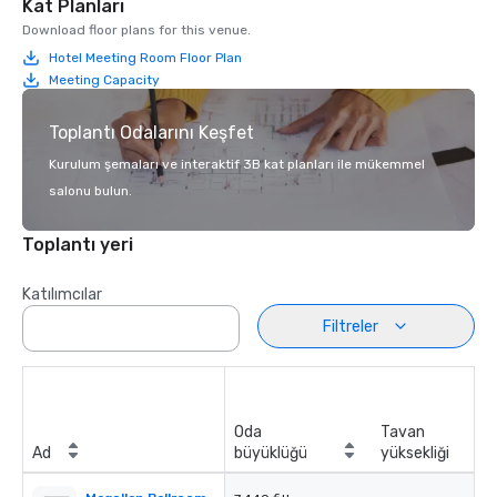
Kat Planları
Download floor plans for this venue.
Hotel Meeting Room Floor Plan
Meeting Capacity
Toplantı Odalarını Keşfet
Kurulum şemaları ve interaktif 3B kat planları ile mükemmel
salonu bulun.
Toplantı yeri
Katılımcılar
Filtreler
Oda
Tavan
Ad
büyüklüğü
yüksekliği