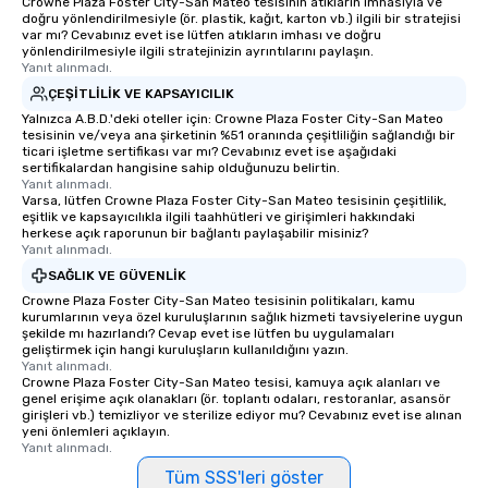
Crowne Plaza Foster City-San Mateo tesisinin atıkların imhasıyla ve
doğru yönlendirilmesiyle (ör. plastik, kağıt, karton vb.) ilgili bir stratejisi
var mı? Cevabınız evet ise lütfen atıkların imhası ve doğru
yönlendirilmesiyle ilgili stratejinizin ayrıntılarını paylaşın.
Yanıt alınmadı.
ÇEŞITLILIK VE KAPSAYICILIK
Yalnızca A.B.D.'deki oteller için: Crowne Plaza Foster City-San Mateo
tesisinin ve/veya ana şirketinin %51 oranında çeşitliliğin sağlandığı bir
ticari işletme sertifikası var mı? Cevabınız evet ise aşağıdaki
sertifikalardan hangisine sahip olduğunuzu belirtin.
Yanıt alınmadı.
Varsa, lütfen Crowne Plaza Foster City-San Mateo tesisinin çeşitlilik,
eşitlik ve kapsayıcılıkla ilgili taahhütleri ve girişimleri hakkındaki
herkese açık raporunun bir bağlantı paylaşabilir misiniz?
Yanıt alınmadı.
SAĞLIK VE GÜVENLIK
Crowne Plaza Foster City-San Mateo tesisinin politikaları, kamu
kurumlarının veya özel kuruluşlarının sağlık hizmeti tavsiyelerine uygun
şekilde mı hazırlandı? Cevap evet ise lütfen bu uygulamaları
geliştirmek için hangi kuruluşların kullanıldığını yazın.
Yanıt alınmadı.
Crowne Plaza Foster City-San Mateo tesisi, kamuya açık alanları ve
genel erişime açık olanakları (ör. toplantı odaları, restoranlar, asansör
girişleri vb.) temizliyor ve sterilize ediyor mu? Cevabınız evet ise alınan
yeni önlemleri açıklayın.
Yanıt alınmadı.
Tüm SSS'leri göster