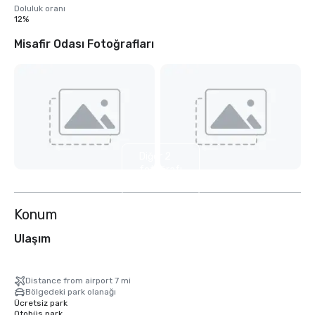
Doluluk oranı
12%
Misafir Odası Fotoğrafları
Diğer 2
fotoğrafı
göster
Konum
Ulaşım
Distance from airport 7 mi
Bölgedeki park olanağı
Ücretsiz park
Otobüs park