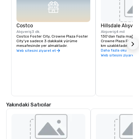
Costco
Hillsdale Alışver
Alışveriş
3 dk.
Alışveriş
4 mil
Costco Foster City, Crowne Plaza Foster 
130'dan fazla mağaza
City'ye sadece 3 dakikalık yürüme 
Crowne Plaza Foster C
mesafesinde yer almaktadır.
km uzaklıktadır. Crown
Hilldales Alışveriş Me
Daha fazla oku
Web sitesini ziyaret et
ücretsiz çift yönlü ula
Web sitesini ziyaret e
sunmaktadır.
Yakındaki Satıcılar