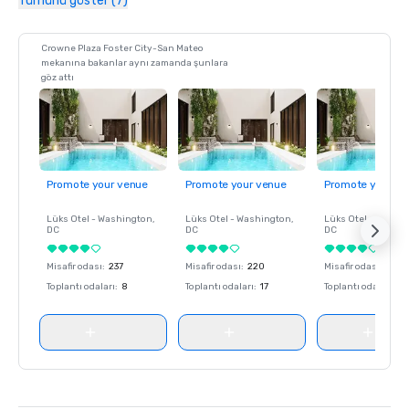
Tümünü göster (7)
Crowne Plaza Foster City-San Mateo
mekanına bakanlar aynı zamanda şunlara
göz attı
Promote your venue
Promote your venue
Promote your ve
Lüks Otel -
Washington
,
Lüks Otel -
Washington
,
Lüks Otel -
Washin
DC
DC
DC
Misafir odası
:
237
Misafir odası
:
220
Misafir odası
:
237
Toplantı odaları
:
8
Toplantı odaları
:
17
Toplantı odaları
:
8