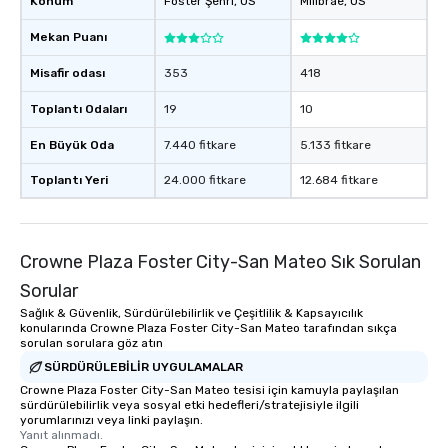
Konum
Foster Şehri
, US
Millbrae
, US
Mekan Puanı
Misafir odası
353
418
Toplantı Odaları
19
10
En Büyük Oda
7.440 fitkare
5.133 fitkare
Toplantı Yeri
24.000 fitkare
12.684 fitkare
Crowne Plaza Foster City-San Mateo Sık Sorulan
Sorular
Sağlık & Güvenlik, Sürdürülebilirlik ve Çeşitlilik & Kapsayıcılık
konularında Crowne Plaza Foster City-San Mateo tarafından sıkça
sorulan sorulara göz atın
SÜRDÜRÜLEBILIR UYGULAMALAR
Crowne Plaza Foster City-San Mateo tesisi için kamuyla paylaşılan
sürdürülebilirlik veya sosyal etki hedefleri/stratejisiyle ilgili
yorumlarınızı veya linki paylaşın.
Yanıt alınmadı.