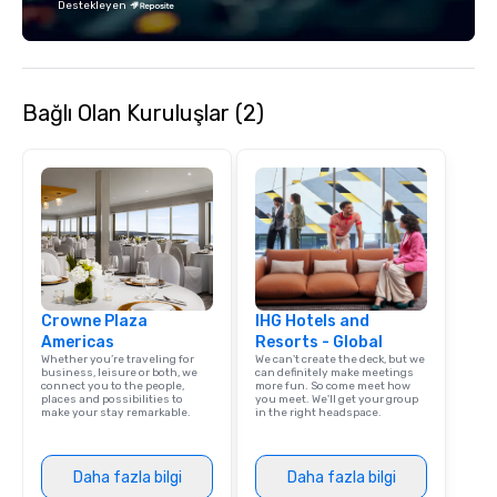
Destekleyen
Bağlı Olan Kuruluşlar (2)
Crowne Plaza
IHG Hotels and
Americas
Resorts - Global
Whether you’re traveling for
We can't create the deck, but we
business, leisure or both, we
can definitely make meetings
connect you to the people,
more fun. So come meet how
places and possibilities to
you meet. We'll get your group
make your stay remarkable.
in the right headspace.
Daha fazla bilgi
Daha fazla bilgi