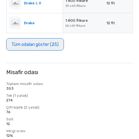
1.800 fitkare
Drake I, II
12 fit
30 x 60 fitkare
1.800 fitkare
Drake
12 fit
62 x 60 fitkare
Tüm odaları göster (25)
Misafir odası
Toplam misafir odası
353
Tek (1 yatak)
274
Çift kişilik (2 yatak)
76
Süit
12
Vergi oranı
12%