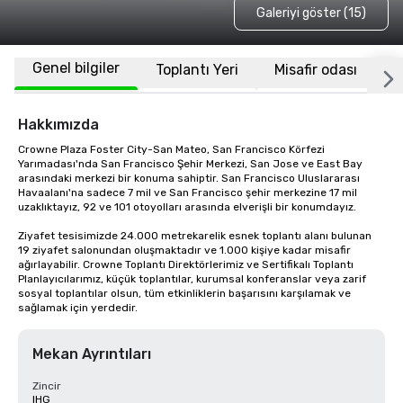
Galeriyi göster (15)
Genel bilgiler
Toplantı Yeri
Misafir odası
K
Hakkımızda
Crowne Plaza Foster City-San Mateo, San Francisco Körfezi 
Yarımadası'nda San Francisco Şehir Merkezi, San Jose ve East Bay 
arasındaki merkezi bir konuma sahiptir. San Francisco Uluslararası 
Havaalanı'na sadece 7 mil ve San Francisco şehir merkezine 17 mil 
uzaklıktayız, 92 ve 101 otoyolları arasında elverişli bir konumdayız.

Ziyafet tesisimizde 24.000 metrekarelik esnek toplantı alanı bulunan 
19 ziyafet salonundan oluşmaktadır ve 1.000 kişiye kadar misafir 
ağırlayabilir. Crowne Toplantı Direktörlerimiz ve Sertifikalı Toplantı 
Planlayıcılarımız, küçük toplantılar, kurumsal konferanslar veya zarif 
sosyal toplantılar olsun, tüm etkinliklerin başarısını karşılamak ve 
sağlamak için yerdedir.
Mekan Ayrıntıları
Zincir
IHG