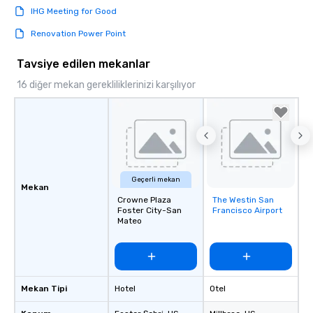
IHG Meeting for Good
Renovation Power Point
Tavsiye edilen mekanlar
16 diğer mekan gerekliliklerinizi karşılıyor
Geçerli mekan
Mekan
Crowne Plaza
The Westin San
Removed from
Foster City-San
Francisco Airport
favorites
Mateo
Mekan Tipi
Hotel
Otel