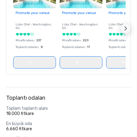
Promote your venue
Promote your venue
Promote your ve
Lüks Otel -
Washington
,
Lüks Otel -
Washington
,
Lüks Otel -
Washin
DC
DC
DC
Misafir odası
:
237
Misafir odası
:
220
Misafir odası
:
237
Toplantı odaları
:
8
Toplantı odaları
:
17
Toplantı odaları
:
8
Toplantı odaları
Toplam toplantı alanı
18.000 fitkare
En büyük oda
6.660 fitkare