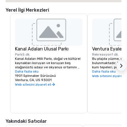
Yerel İlgi Merkezleri
Kanal Adaları Ulusal Parkı
Ventura Eyalet P
Park
5 dk.
Rekreasyon
1 dk.
Kanal Adaları Milli Parkı, doğal ve kültürel 
Bu plajda yüzme, sörf 
kaynakları koruyan ve koruyan beş 
bulunmaktadır. Plajda i
olağanüstü adayı ve okyanus ortamını 
kum tepeleri, piknik al
kapsar. Binlerce yıllık izolasyon, Dünya'da 
Daha fazla oku
snack bar ve plaj eki
Daha fazla oku
başka hiçbir yerde bulunmayan benzersiz 
1901 Spinnaker Sürücüsü
dükkanı bulunmaktadır.
Web sitesini ziyaret e
hayvanlar, bitkiler ve arkeolojik kaynaklar 
Ventura, CA, US 93001
yakındaki diğer plajları
yarattı ve ziyaretçilerin güney Kaliforniya 
Plaj, triatlon ve voley
Web sitesini ziyaret et
kıyılarını bir zamanlar olduğu gibi 
bir dizi özel etkinliğin 
deneyimleyebilecekleri bir yerin 
1700 metrelik bir iske
korunmasına yardımcı oldu. Ziyaretçi 
restoran ve hediyelik
merkezi Ventura, California'daki Ventura 
bulunmaktadır.
Limanı'nda yer almaktadır.
Yakındaki Satıcılar