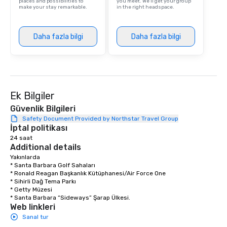
places and possibilities to
you meet. We'll get your group
make your stay remarkable.
in the right headspace.
Daha fazla bilgi
Daha fazla bilgi
Ek Bilgiler
Güvenlik Bilgileri
Safety Document Provided by Northstar Travel Group
İptal politikası
24 saat
Additional details
Yakınlarda

* Santa Barbara Golf Sahaları

* Ronald Reagan Başkanlık Kütüphanesi/Air Force One

* Sihirli Dağ Tema Parkı

* Getty Müzesi

* Santa Barbara “Sideways” Şarap Ülkesi.
Web linkleri
Sanal tur