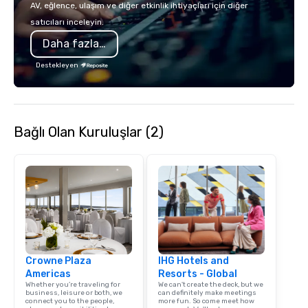
AV, eğlence, ulaşım ve diğer etkinlik ihtiyaçları için diğer
satıcıları inceleyin.
Daha fazla bilgi
Destekleyen
Bağlı Olan Kuruluşlar (2)
Crowne Plaza
IHG Hotels and
Americas
Resorts - Global
Whether you’re traveling for
We can't create the deck, but we
business, leisure or both, we
can definitely make meetings
connect you to the people,
more fun. So come meet how