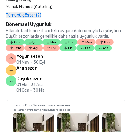
Yemek Hizmeti (Catering)
Tümünü göster (7)
Dönemsel Uygunluk
Etkinlik tarihlerinizi bu otelin uygunluk durumuyla karşılaştırın.
Düşük sezonlarda genellikle daha fazla uygunluk vardır.
Oca
Şub
Mar
Nis
May
Haz
Tem
Ağu
Eyl
Eki
Kas
Ara
Yoğun sezon
01 May - 30 Eyl
Ara sezon
Düşük sezon
01 Eki - 31 Ara
01 Oca - 30 Nis
Crowne Plaza Ventura Beach mekanına
bakanlar aynı zamanda şunlara göz attı