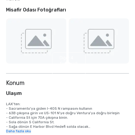
Misafir Odası Fotoğrafları
Diğer 4
fotoğrafı
göster
Konum
Ulaşım
LAX'ten:

- Sacramento'ya giden I-405 N rampasını kullanın

- 63B çıkışına girin ve US-101 N'ye doğru Ventura'ya doğru birleşin

- California St için 70A çıkışına binin.

- Sola dönün S California St.

- Sağa dönün E Harbor Blvd Hedefi solda olacak

Daha fazla oku