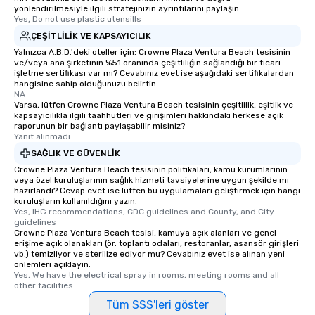
yönlendirilmesiyle ilgili stratejinizin ayrıntılarını paylaşın.
Yes, Do not use plastic utensills
ÇEŞITLILIK VE KAPSAYICILIK
Yalnızca A.B.D.'deki oteller için: Crowne Plaza Ventura Beach tesisinin
ve/veya ana şirketinin %51 oranında çeşitliliğin sağlandığı bir ticari
işletme sertifikası var mı? Cevabınız evet ise aşağıdaki sertifikalardan
hangisine sahip olduğunuzu belirtin.
NA
Varsa, lütfen Crowne Plaza Ventura Beach tesisinin çeşitlilik, eşitlik ve
kapsayıcılıkla ilgili taahhütleri ve girişimleri hakkındaki herkese açık
raporunun bir bağlantı paylaşabilir misiniz?
Yanıt alınmadı.
SAĞLIK VE GÜVENLIK
Crowne Plaza Ventura Beach tesisinin politikaları, kamu kurumlarının
veya özel kuruluşlarının sağlık hizmeti tavsiyelerine uygun şekilde mı
hazırlandı? Cevap evet ise lütfen bu uygulamaları geliştirmek için hangi
kuruluşların kullanıldığını yazın.
Yes, IHG recommendations, CDC guidelines and County, and City 
guidelines
Crowne Plaza Ventura Beach tesisi, kamuya açık alanları ve genel
erişime açık olanakları (ör. toplantı odaları, restoranlar, asansör girişleri
vb.) temizliyor ve sterilize ediyor mu? Cevabınız evet ise alınan yeni
önlemleri açıklayın.
Yes, We have the electrical spray in rooms, meeting rooms and all 
other facilities
Tüm SSS'leri göster