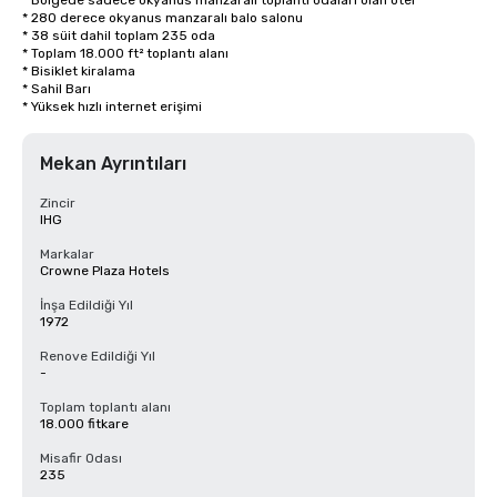
* Bölgede sadece okyanus manzaralı toplantı odaları olan otel

* 280 derece okyanus manzaralı balo salonu

* 38 süit dahil toplam 235 oda

* Toplam 18.000 ft² toplantı alanı

* Bisiklet kiralama

* Sahil Barı

* Yüksek hızlı internet erişimi
Mekan Ayrıntıları
Zincir
IHG
Markalar
Crowne Plaza Hotels
İnşa Edildiği Yıl
1972
Renove Edildiği Yıl
-
Toplam toplantı alanı
18.000 fitkare
Misafir Odası
235