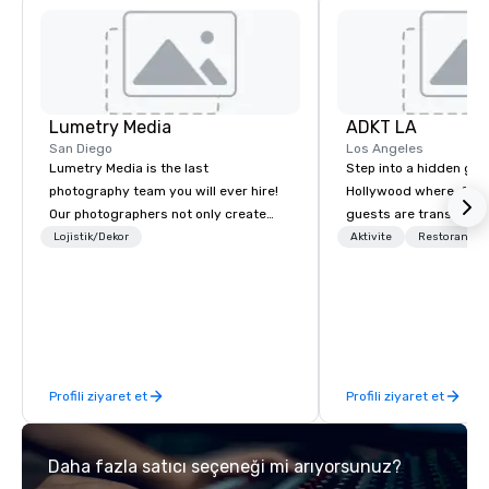
Lumetry Media
ADKT LA
San Diego
Los Angeles
Lumetry Media is the last
Step into a hidden ge
photography team you will ever hire!
Hollywood where, for o
Our photographers not only create
guests are transported
beautiful images but our studios
dinner and a show
Lojistik/Dekor
Aktivite
Restoran/Ba
technology forward movement bring
you INSTANT photo delivery to clients
as well as attendees.
Profili ziyaret et
Profili ziyaret et
Daha fazla satıcı seçeneği mi arıyorsunuz?