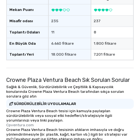
Mekan Puanı
Misafir odası
235
237
Toplantı Odaları
11
8
En Büyük Oda
6.660 fitkare
1.800 fitkare
Toplantı Yeri
18.000 fitkare
7.201 fitkare
Crowne Plaza Ventura Beach Sık Sorulan Sorular
Sağlık & Güvenlik, Sürdürülebilirlik ve Çeşitlilik & Kapsayıcılık
konularında Crowne Plaza Ventura Beach tarafından sıkça sorulan
sorulara göz atın
SÜRDÜRÜLEBILIR UYGULAMALAR
Crowne Plaza Ventura Beach tesisi için kamuyla paylaşılan
sürdürülebilirlik veya sosyal etki hedefleri/stratejisiyle ilgili
yorumlarınızı veya linki paylaşın.
Cpventura.com
Crowne Plaza Ventura Beach tesisinin atıkların imhasıyla ve doğru
yönlendirilmesiyle (ör. plastik, kağıt, karton vb.) ilgili bir stratejisi var
mı? Cevabınız evet ise lütfen atıkların imhası ve doğru