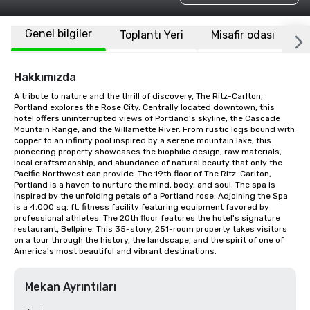
Genel bilgiler
Toplantı Yeri
Misafir odası
K
Hakkımızda
A tribute to nature and the thrill of discovery, The Ritz-Carlton, 
Portland explores the Rose City. Centrally located downtown, this 
hotel offers uninterrupted views of Portland's skyline, the Cascade 
Mountain Range, and the Willamette River. From rustic logs bound with 
copper to an infinity pool inspired by a serene mountain lake, this 
pioneering property showcases the biophilic design, raw materials, 
local craftsmanship, and abundance of natural beauty that only the 
Pacific Northwest can provide. The 19th floor of The Ritz-Carlton, 
Portland is a haven to nurture the mind, body, and soul. The spa is 
inspired by the unfolding petals of a Portland rose. Adjoining the Spa 
is a 4,000 sq. ft. fitness facility featuring equipment favored by 
professional athletes. The 20th floor features the hotel's signature 
restaurant, Bellpine. This 35-story, 251-room property takes visitors 
on a tour through the history, the landscape, and the spirit of one of 
America's most beautiful and vibrant destinations.
Mekan Ayrıntıları