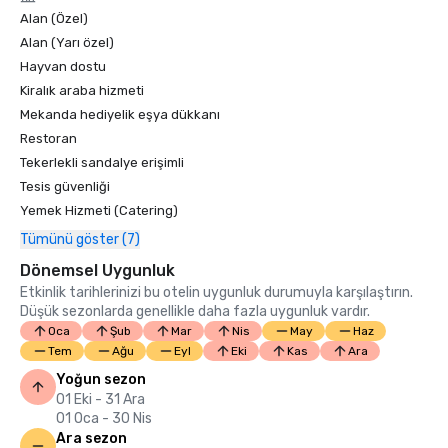
Alan (Özel)
Alan (Yarı özel)
Hayvan dostu
Kiralık araba hizmeti
Mekanda hediyelik eşya dükkanı
Restoran
Tekerlekli sandalye erişimli
Tesis güvenliği
Yemek Hizmeti (Catering)
Tümünü göster (7)
Dönemsel Uygunluk
Etkinlik tarihlerinizi bu otelin uygunluk durumuyla karşılaştırın.
Düşük sezonlarda genellikle daha fazla uygunluk vardır.
Oca
Şub
Mar
Nis
May
Haz
Tem
Ağu
Eyl
Eki
Kas
Ara
Yoğun sezon
01 Eki - 31 Ara
01 Oca - 30 Nis
Ara sezon