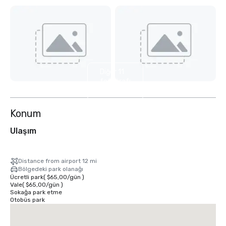
Diğer 11
fotoğrafı
göster
Konum
Ulaşım
Distance from airport 12 mi
Bölgedeki park olanağı
Ücretli park
(
$65,00
/
gün
)
Vale
(
$65,00
/
gün
)
Sokağa park etme
Otobüs park