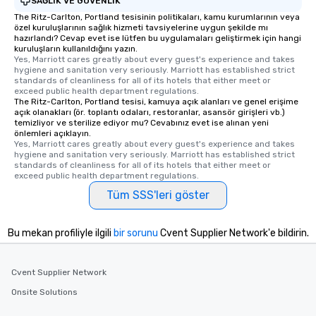
SAĞLIK VE GÜVENLIK
The Ritz-Carlton, Portland tesisinin politikaları, kamu kurumlarının veya
özel kuruluşlarının sağlık hizmeti tavsiyelerine uygun şekilde mı
hazırlandı? Cevap evet ise lütfen bu uygulamaları geliştirmek için hangi
kuruluşların kullanıldığını yazın.
Yes, Marriott cares greatly about every guest's experience and takes 
hygiene and sanitation very seriously. Marriott has established strict 
standards of cleanliness for all of its hotels that either meet or 
exceed public health department regulations. 
The Ritz-Carlton, Portland tesisi, kamuya açık alanları ve genel erişime
açık olanakları (ör. toplantı odaları, restoranlar, asansör girişleri vb.)
temizliyor ve sterilize ediyor mu? Cevabınız evet ise alınan yeni
önlemleri açıklayın.
Yes, Marriott cares greatly about every guest's experience and takes 
hygiene and sanitation very seriously. Marriott has established strict 
standards of cleanliness for all of its hotels that either meet or 
exceed public health department regulations. 
Tüm SSS'leri göster
Bu mekan profiliyle ilgili
bir sorunu
Cvent Supplier Network'e bildirin.
Cvent Supplier Network
Onsite Solutions