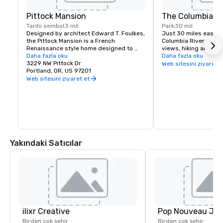
Pittock Mansion
The Columbia Ri
Tarihi sembol
3 mil
Park
30 mil
Designed by architect Edward T. Foulkes, 
Just 30 miles east of 
the Pittock Mansion is a French 
Columbia River Gorge
Renaissance style home designed to 
views, hiking and moun
capture the view of Downtown Portland 
Daha fazla oku
and more than 90 wat
Daha fazla oku
and the Cascade Mountains. Built in 1912 
3229 NW Pittock Dr
must see locations in
Web sitesini ziyaret e
for the editor of The Oregonian 
Portland, OR, US 97201
Multnomah Falls, Crow
Newspaper, Henry Pittock, this piece of 
House, Hood River Fru
Web sitesini ziyaret et
history has been maintained for visitors 
Historic Columbia Ri
to get a glimpse of life in Portland at its 
infancy.
Yakındaki Satıcılar
ilixr Creative
Birden çok şehir
Birden çok şehir