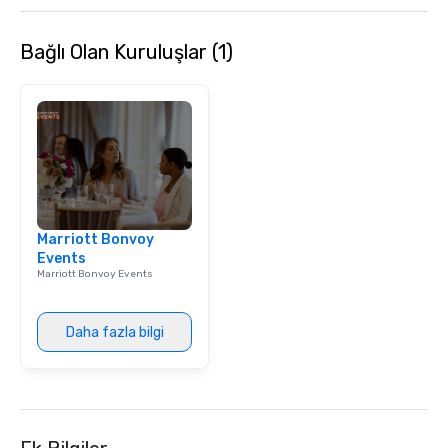
background music; we 
curated atmosphere. W
Bağlı Olan Kuruluşlar (1)
high-stakes corporate 
intimate boutique wedd
brand launch, our ens
styled and coached to
aesthetic excellence of
Bespoke Curation: From
pianists to full "Big B
orchestras. Versatile R
library of hundreds of
Marriott Bonvoy
rearranged with synco
Events
and soul. ► Visual Sophistication: Our
Marriott Bonvoy Events
performers reflect the
aesthetic—classic ele
modern edge. By choo
Daha fazla bilgi
Nouveau Jazz, you aren
a band; you are securi
immersive experience.
in that "golden hour"
the music is sophistic