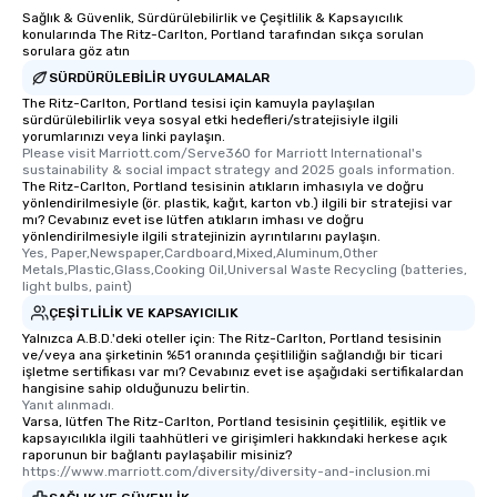
Sağlık & Güvenlik, Sürdürülebilirlik ve Çeşitlilik & Kapsayıcılık
konularında The Ritz-Carlton, Portland tarafından sıkça sorulan
sorulara göz atın
SÜRDÜRÜLEBILIR UYGULAMALAR
The Ritz-Carlton, Portland tesisi için kamuyla paylaşılan
sürdürülebilirlik veya sosyal etki hedefleri/stratejisiyle ilgili
yorumlarınızı veya linki paylaşın.
Please visit Marriott.com/Serve360 for Marriott International's 
sustainability & social impact strategy and 2025 goals information.
The Ritz-Carlton, Portland tesisinin atıkların imhasıyla ve doğru
yönlendirilmesiyle (ör. plastik, kağıt, karton vb.) ilgili bir stratejisi var
mı? Cevabınız evet ise lütfen atıkların imhası ve doğru
yönlendirilmesiyle ilgili stratejinizin ayrıntılarını paylaşın.
Yes, Paper,Newspaper,Cardboard,Mixed,Aluminum,Other 
Metals,Plastic,Glass,Cooking Oil,Universal Waste Recycling (batteries, 
light bulbs, paint)
ÇEŞITLILIK VE KAPSAYICILIK
Yalnızca A.B.D.'deki oteller için: The Ritz-Carlton, Portland tesisinin
ve/veya ana şirketinin %51 oranında çeşitliliğin sağlandığı bir ticari
işletme sertifikası var mı? Cevabınız evet ise aşağıdaki sertifikalardan
hangisine sahip olduğunuzu belirtin.
Yanıt alınmadı.
Varsa, lütfen The Ritz-Carlton, Portland tesisinin çeşitlilik, eşitlik ve
kapsayıcılıkla ilgili taahhütleri ve girişimleri hakkındaki herkese açık
raporunun bir bağlantı paylaşabilir misiniz?
https://www.marriott.com/diversity/diversity-and-inclusion.mi