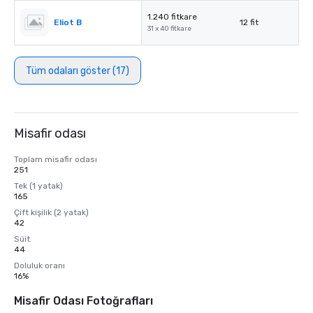
1.240 fitkare
Eliot B
12 fit
31 x 40 fitkare
Tüm odaları göster (17)
Misafir odası
Toplam misafir odası
251
Tek (1 yatak)
165
Çift kişilik (2 yatak)
42
Süit
44
Doluluk oranı
16%
Misafir Odası Fotoğrafları