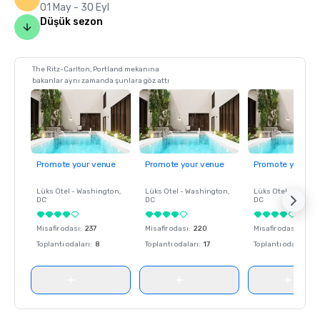
01 May - 30 Eyl
Düşük sezon
The Ritz-Carlton, Portland mekanına
bakanlar aynı zamanda şunlara göz attı
Promote your venue
Promote your venue
Promote your ve
Lüks Otel -
Washington
,
Lüks Otel -
Washington
,
Lüks Otel -
Washin
DC
DC
DC
Misafir odası
:
237
Misafir odası
:
220
Misafir odası
:
237
Toplantı odaları
:
8
Toplantı odaları
:
17
Toplantı odaları
:
8