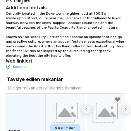
Ek Bilgiler
cocktails and conversa
infectious enough to 
Additional details
engaged and energize
Centrally located in the Downtown neighborhood at 900 SW 
Washington Street, quite near the lush banks of the Willamette River, 
the night. ► Pop Nouveau has
halfway between the snow-capped Cascade Mountains and the 
decades of experience
beautiful beaches of the Pacific Coast, Portland is rooted in nature.  

weddings all over the 
Known as The Rose City, Portland has become an epicenter of design 
ready to provide you w
and creative culture, where an active lifestyle meets exceptional wine 
soundtrack to enhanc
and cuisine. The Ritz-Carlton, Portland reflects this ideal setting. Here, 
of your special day! F
the finest luxuries are inspired by the surrounding topography, 
mood for your "I do" m
elevating the best the city has to offer.
Web linkleri
creating a swinging vib
Sanal tur
hour, to providing som
for dinner which lead r
Tavsiye edilen mekanlar
unforgettable all night
Pop Nouveau will be th
12 diğer mekan gerekliliklerinizi karşılıyor
of the way to make pl
wedding day a breeze
options available for 
and every budget.
Geçerli mekan
Mekan