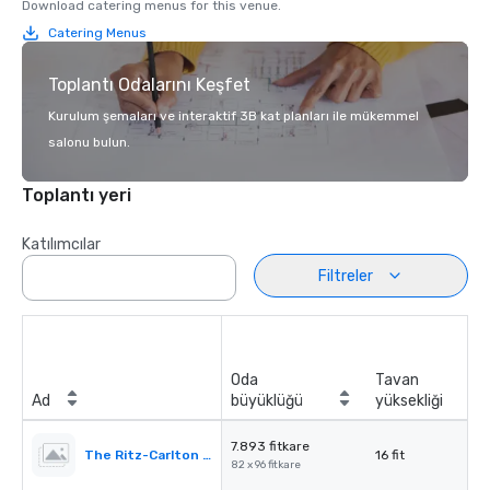
Download catering menus for this venue.
Catering Menus
Toplantı Odalarını Keşfet
Kurulum şemaları ve interaktif 3B kat planları ile mükemmel
salonu bulun.
Toplantı yeri
Katılımcılar
Filtreler
Oda
Tavan
Ad
büyüklüğü
yüksekliği
7.893 fitkare
The Ritz-Carlton Ballroom
16 fit
82 x 96 fitkare