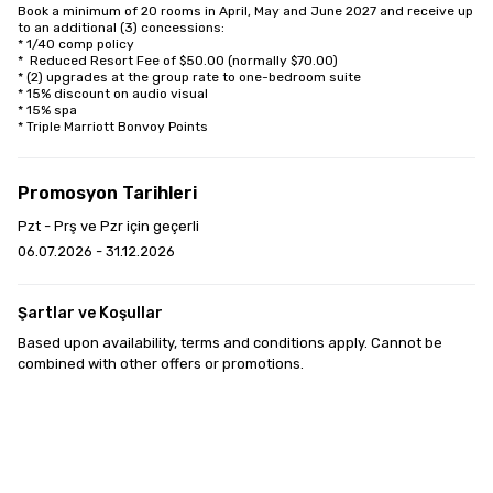
Book a minimum of 20 rooms in April, May and June 2027 and receive up 
to an additional (3) concessions:

* 1/40 comp policy

*  Reduced Resort Fee of $50.00 (normally $70.00)

* (2) upgrades at the group rate to one-bedroom suite

* 15% discount on audio visual

* 15% spa

* Triple Marriott Bonvoy Points
Promosyon Tarihleri
Pzt - Prş ve Pzr için geçerli
06.07.2026 - 31.12.2026
Şartlar ve Koşullar
Based upon availability, terms and conditions apply. Cannot be 
combined with other offers or promotions.