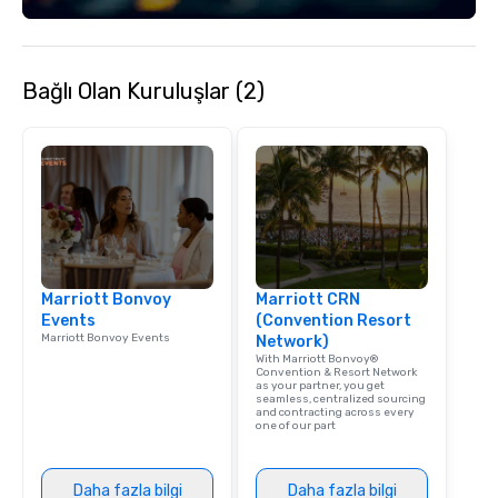
Bağlı Olan Kuruluşlar (2)
Marriott Bonvoy
Marriott CRN
Events
(Convention Resort
Marriott Bonvoy Events
Network)
With Marriott Bonvoy®
Convention & Resort Network
as your partner, you get
seamless, centralized sourcing
and contracting across every
one of our part
Daha fazla bilgi
Daha fazla bilgi