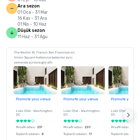
Ara sezon
01 Oca - 31 Mar
16 Kas - 31 Ara
01 Nis - 10 Haz
Düşük sezon
11 Haz - 31 Ağu
The Westin St. Francis San Francisco on
Union Square mekanına bakanlar aynı
zamanda şunlara göz attı
Promote your venue
Promote your venue
Promote your ve
Lüks Otel -
Washington
,
Lüks Otel -
Washington
,
Lüks Otel -
Washin
DC
DC
DC
Misafir odası
:
237
Misafir odası
:
220
Misafir odası
:
237
Toplantı odaları
:
8
Toplantı odaları
:
17
Toplantı odaları
:
8