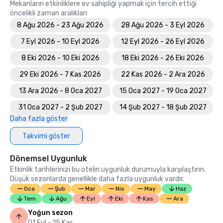
Mekanların etkinliklere ev sahipliği yapmak için tercih ettiği
öncelikli zaman aralıkları
8 Ağu 2026 - 23 Ağu 2026
28 Ağu 2026 - 3 Eyl 2026
7 Eyl 2026 - 10 Eyl 2026
12 Eyl 2026 - 26 Eyl 2026
8 Eki 2026 - 10 Eki 2026
18 Eki 2026 - 26 Eki 2026
29 Eki 2026 - 7 Kas 2026
22 Kas 2026 - 2 Ara 2026
13 Ara 2026 - 8 Oca 2027
15 Oca 2027 - 19 Oca 2027
31 Oca 2027 - 2 Şub 2027
14 Şub 2027 - 18 Şub 2027
Daha fazla göster
Takvimi göster
Dönemsel Uygunluk
Etkinlik tarihlerinizi bu otelin uygunluk durumuyla karşılaştırın.
Düşük sezonlarda genellikle daha fazla uygunluk vardır.
Oca
Şub
Mar
Nis
May
Haz
Tem
Ağu
Eyl
Eki
Kas
Ara
Yoğun sezon
01 Eyl - 15 Kas