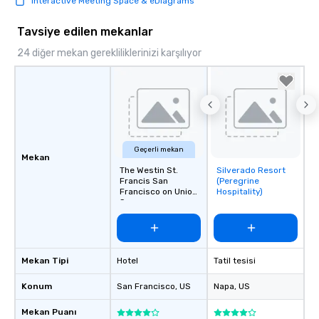
Interactive Meeting Space & eDiagrams
Tavsiye edilen mekanlar
24 diğer mekan gerekliliklerinizi karşılıyor
Geçerli mekan
Mekan
The Westin St.
Silverado Resort
Removed from
Francis San
(Peregrine
favorites
Francisco on Union
Hospitality)
Square
Mekan Tipi
Hotel
Tatil tesisi
Konum
San Francisco
, US
Napa
, US
Mekan Puanı