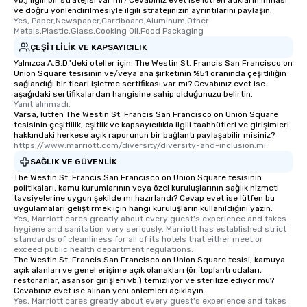
vb.) ilgili bir stratejisi var mı? Cevabınız evet ise lütfen atıkların imhası
ve doğru yönlendirilmesiyle ilgili stratejinizin ayrıntılarını paylaşın.
Yes, Paper,Newspaper,Cardboard,Aluminum,Other 
Metals,Plastic,Glass,Cooking Oil,Food Packaging
ÇEŞITLILIK VE KAPSAYICILIK
Yalnızca A.B.D.'deki oteller için: The Westin St. Francis San Francisco on
Union Square tesisinin ve/veya ana şirketinin %51 oranında çeşitliliğin
sağlandığı bir ticari işletme sertifikası var mı? Cevabınız evet ise
aşağıdaki sertifikalardan hangisine sahip olduğunuzu belirtin.
Yanıt alınmadı.
Varsa, lütfen The Westin St. Francis San Francisco on Union Square
tesisinin çeşitlilik, eşitlik ve kapsayıcılıkla ilgili taahhütleri ve girişimleri
hakkındaki herkese açık raporunun bir bağlantı paylaşabilir misiniz?
https://www.marriott.com/diversity/diversity-and-inclusion.mi
SAĞLIK VE GÜVENLIK
The Westin St. Francis San Francisco on Union Square tesisinin
politikaları, kamu kurumlarının veya özel kuruluşlarının sağlık hizmeti
tavsiyelerine uygun şekilde mı hazırlandı? Cevap evet ise lütfen bu
uygulamaları geliştirmek için hangi kuruluşların kullanıldığını yazın.
Yes, Marriott cares greatly about every guest's experience and takes 
hygiene and sanitation very seriously. Marriott has established strict 
standards of cleanliness for all of its hotels that either meet or 
exceed public health department regulations. 
The Westin St. Francis San Francisco on Union Square tesisi, kamuya
açık alanları ve genel erişime açık olanakları (ör. toplantı odaları,
restoranlar, asansör girişleri vb.) temizliyor ve sterilize ediyor mu?
Cevabınız evet ise alınan yeni önlemleri açıklayın.
Yes, Marriott cares greatly about every guest's experience and takes 