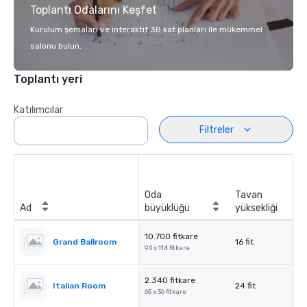
Toplantı Odalarını Keşfet
Kurulum şemaları ve interaktif 3B kat planları ile mükemmel
salonu bulun.
Toplantı yeri
Katılımcılar
Filtreler
Oda
Tavan
Ad
büyüklüğü
yüksekliği
10.700 fitkare
Grand Ballroom
16 fit
94 x 114 fitkare
2.340 fitkare
Italian Room
24 fit
65 x 36 fitkare