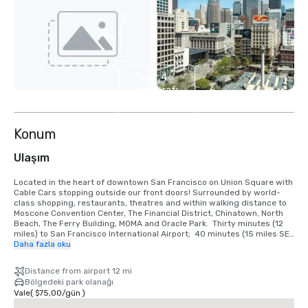
Diğer 4
fotoğrafı
göster
Konum
Ulaşım
Located in the heart of downtown San Francisco on Union Square with 
Cable Cars stopping outside our front doors! Surrounded by world-
class shopping, restaurants, theatres and within walking distance to 
Moscone Convention Center, The Financial District, Chinatown, North 
Beach, The Ferry Building, MOMA and Oracle Park.  Thirty minutes (12 
miles) to San Francisco International Airport;  40 minutes (15 miles SE) 
to Oakland International Airport.

Daha fazla oku
TRANSPORTATION INFORMATION

Distance from airport 12 mi
•	Taxis are available at the Airport Cab Stand, or outside the Powell 
Bölgedeki park olanağı
Street entrance. Approximate charge, one-way: $50-55 excluding 
Vale
(
$75,00
/
gün
)
gratuity, for up to four people. Allow 30-45 minutes total travel time.

•	MUNI – Public transportation at $2.00 per person and $ 0.75 for 