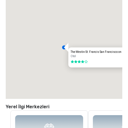
children and Seniors.  Operating hours vary by line.

•	Cable Car – operating hours are 6am to 12 midnight.  $7 per person.

•	BART – from Powell Street to Oakland Airport $10.05 each way or 
$20.10 roundtrip; from Powell Street to SFO $8.95 each way or $17.90 
round trip.

•	Shuttle Service - Service on Geary Street - All services are by 
reservation only.  Rate: $17.00 (to SFO)
The Westin St. Francis San Francisco on Uni
Otel
4 / 5
Yerel İlgi Merkezleri