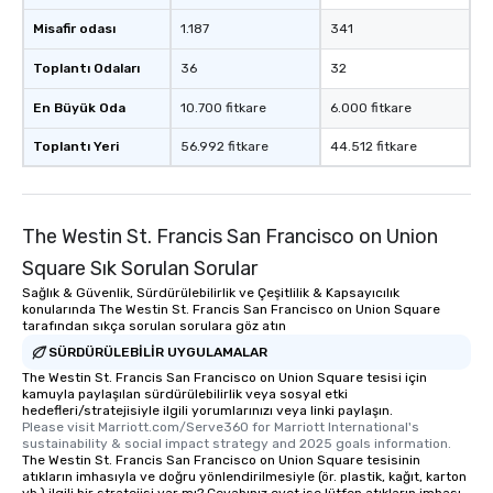
Misafir odası
1.187
341
Toplantı Odaları
36
32
En Büyük Oda
10.700 fitkare
6.000 fitkare
Toplantı Yeri
56.992 fitkare
44.512 fitkare
The Westin St. Francis San Francisco on Union
Square Sık Sorulan Sorular
Sağlık & Güvenlik, Sürdürülebilirlik ve Çeşitlilik & Kapsayıcılık
konularında The Westin St. Francis San Francisco on Union Square
tarafından sıkça sorulan sorulara göz atın
SÜRDÜRÜLEBILIR UYGULAMALAR
The Westin St. Francis San Francisco on Union Square tesisi için
kamuyla paylaşılan sürdürülebilirlik veya sosyal etki
hedefleri/stratejisiyle ilgili yorumlarınızı veya linki paylaşın.
Please visit Marriott.com/Serve360 for Marriott International's 
sustainability & social impact strategy and 2025 goals information.
The Westin St. Francis San Francisco on Union Square tesisinin
atıkların imhasıyla ve doğru yönlendirilmesiyle (ör. plastik, kağıt, karton