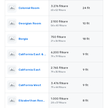
3.276 fitkare
Colonial Room
24 fit
63 x 52 fitkare
2.100 fitkare
Georgian Room
10 fit
54 x 40 fitkare
750 fitkare
Borgia
18 fit
21 x 36 fitkare
6.200 fitkare
California East & West
9 fit
79 x 79 fitkare
2.765 fitkare
California East
9 fit
79 x 35 fitkare
3.476 fitkare
California West
9 fit
79 x 44 fitkare
1.000 fitkare
Elizabethan Room A
8 fit
28 x 37 fitkare