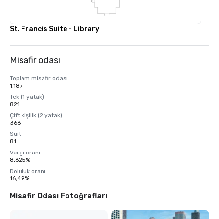
St. Francis Suite - Library
Misafir odası
Toplam misafir odası
1.187
Tek (1 yatak)
821
Çift kişilik (2 yatak)
366
Süit
81
Vergi oranı
8,625%
Doluluk oranı
16,49%
Misafir Odası Fotoğrafları