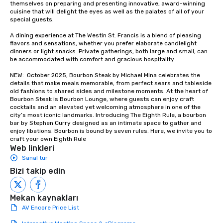
themselves on preparing and presenting innovative, award-winning 
cuisine that will delight the eyes as well as the palates of all of your 
special guests.

A dining experience at The Westin St. Francis is a blend of pleasing 
flavors and sensations, whether you prefer elaborate candlelight 
dinners or light snacks. Private gatherings, both large and small, can 
be accommodated with comfort and gracious hospitality

NEW:  October 2025, Bourbon Steak by Michael Mina celebrates the 
details that make meals memorable, from perfect sears and tableside 
old fashions to shared sides and milestone moments. At the heart of 
Bourbon Steak is Bourbon Lounge, where guests can enjoy craft 
cocktails and an elevated yet welcoming atmosphere in one of the 
city’s most iconic landmarks. Introducing The Eighth Rule, a bourbon 
bar by Stephen Curry designed as an intimate space to gather and 
enjoy libations. Bourbon is bound by seven rules. Here, we invite you to 
craft your own Eighth Rule
Web linkleri
Sanal tur
Bizi takip edin
Mekan kaynakları
AV Encore Price List