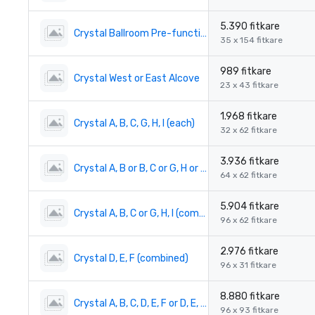
5.390 fitkare
Crystal Ballroom Pre-function
35 x 154 fitkare
989 fitkare
Crystal West or East Alcove
23 x 43 fitkare
1.968 fitkare
Crystal A, B, C, G, H, I (each)
32 x 62 fitkare
3.936 fitkare
Crystal A, B or B, C or G, H or H, I (combined)
64 x 62 fitkare
5.904 fitkare
Crystal A, B, C or G, H, I (combined)
96 x 62 fitkare
2.976 fitkare
Crystal D, E, F (combined)
96 x 31 fitkare
8.880 fitkare
Crystal A, B, C, D, E, F or D, E, F, G, H, I (combined)
96 x 93 fitkare