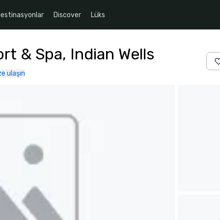
estinasyonlar
Discover
Lüks
t & Spa, Indian Wells
ze ulaşın