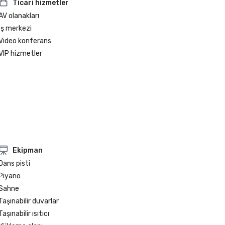
Ticari hizmetler
AV olanakları
İş merkezi
Video konferans
VIP hizmetler
Ekipman
Dans pisti
Piyano
Sahne
Taşınabilir duvarlar
Taşınabilir ısıtıcı