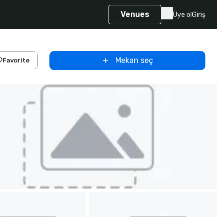
Venues
Üye ol
Giriş
Mekan seç
Favorite