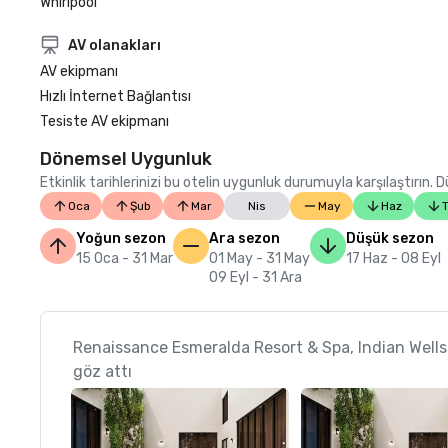
Whirlpool
AV olanakları
AV ekipmanı
Hızlı İnternet Bağlantısı
Tesiste AV ekipmanı
Dönemsel Uygunluk
Etkinlik tarihlerinizi bu otelin uygunluk durumuyla karşılaştırın.
Oca
Şub
Mar
Nis
May
Haz
Yoğun sezon
Ara sezon
Düşük sezon
15 Oca - 31 Mar
01 May - 31 May
17 Haz - 08 Eyl
09 Eyl - 31 Ara
Renaissance Esmeralda Resort & Spa, Indian Well
göz attı