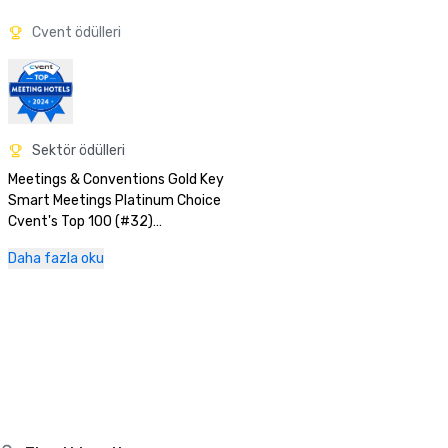
Cvent ödülleri
Sektör ödülleri
Meetings & Conventions Gold Key

Smart Meetings Platinum Choice

Cvent's Top 100 (#32)

Top 10 in the Renaissance Brand for Event Satisfaction

Daha fazla oku
Trip Advisor Award of Excellence