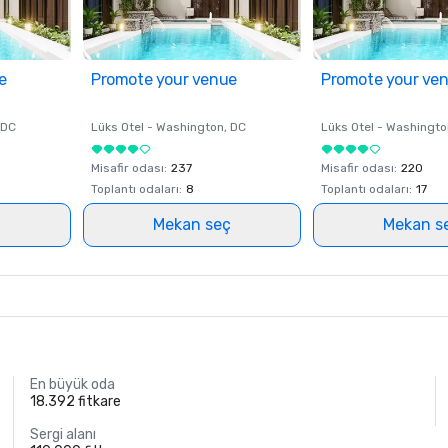
e
Promote your venue
Promote your ve
 DC
Lüks Otel -
Washington
, DC
Lüks Otel -
Washingto
Misafir odası
:
237
Misafir odası
:
220
Toplantı odaları
:
8
Toplantı odaları
:
17
ç
Mekan seç
Mekan s
En büyük oda
18.392 fitkare
Sergi alanı