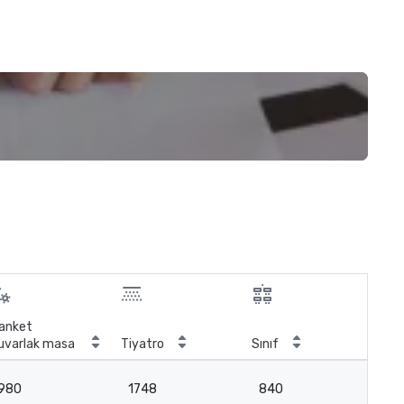
anket
uvarlak masa
Tiyatro
Sınıf
Top
980
1748
840
-