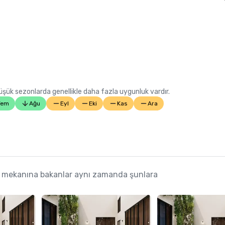
 Düşük sezonlarda genellikle daha fazla uygunluk vardır.
Tem
Ağu
Eyl
Eki
Kas
Ara
s mekanına bakanlar aynı zamanda şunlara