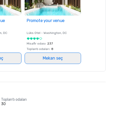
nue
Promote your venue
n
, DC
Lüks Otel -
Washington
, DC
Misafir odası
:
237
Toplantı odaları
:
8
eç
Mekan seç
Toplantı odaları
30