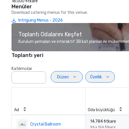
18.000 fitkare
Menüler
Download catering menus for this venue.
Intriguing Menus - 2026
Toplantı Odalarını Keşfet
Kurulum şemaları ve interaktif 3B kat planları ile mükemmel
Toplantı yeri
Katılımcılar
Düzen
Özellik
Ad
Oda büyüklüğü
14.784 fitkare
Crystal Ballroom
96 x 154 fitkare