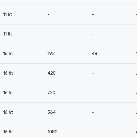
11 fit
-
-
11 fit
-
-
16 fit
192
48
16 fit
420
-
16 fit
720
-
16 fit
364
-
16 fit
1080
-