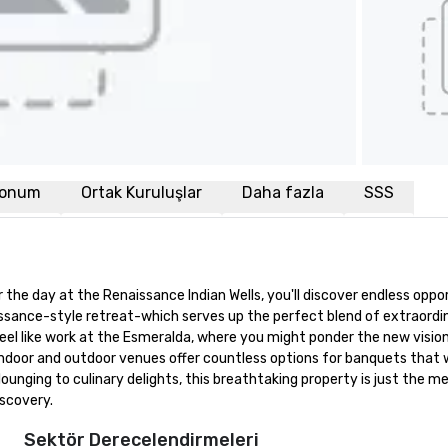
onum
Ortak Kuruluşlar
Daha fazla
SSS
the day at the Renaissance Indian Wells, you'll discover endless oppor
sance-style retreat-which serves up the perfect blend of extraordi
eel like work at the Esmeralda, where you might ponder the new vision f
ndoor and outdoor venues offer countless options for banquets that wil
lounging to culinary delights, this breathtaking property is just the 
iscovery.
Sektör Derecelendirmeleri