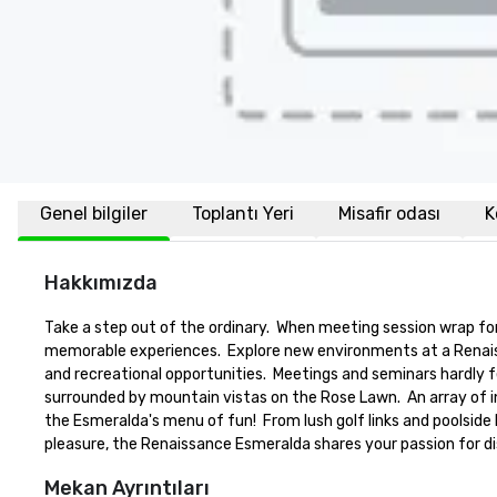
Genel bilgiler
Toplantı Yeri
Misafir odası
K
Hakkımızda
Take a step out of the ordinary.  When meeting session wrap for 
memorable experiences.  Explore new environments at a Renais
and recreational opportunities.  Meetings and seminars hardly f
surrounded by mountain vistas on the Rose Lawn.  An array of i
the Esmeralda's menu of fun!  From lush golf links and poolside 
pleasure, the Renaissance Esmeralda shares your passion for d
Mekan Ayrıntıları