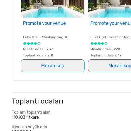
Promote your venue
Promote your venu
Lüks Otel -
Washington
, DC
Lüks Otel -
Washington
,
Misafir odası
:
237
Misafir odası
:
220
Toplantı odaları
:
8
Toplantı odaları
:
17
Mekan seç
Mekan se
Toplantı odaları
Toplam toplantı alanı
110.103 fitkare
İkinci en büyük oda