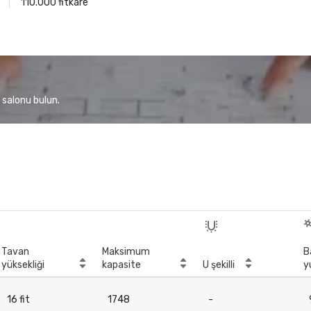
110.000 fitkare
 salonu bulun.
Tavan
Maksimum
B
yüksekliği
kapasite
U şekilli
y
16 fit
1748
-