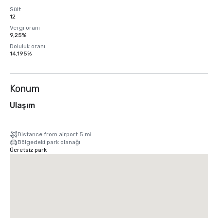
Süit
12
Vergi oranı
9,25%
Doluluk oranı
14,195%
Konum
Ulaşım
Distance from airport 5 mi
Bölgedeki park olanağı
Ücretsiz park