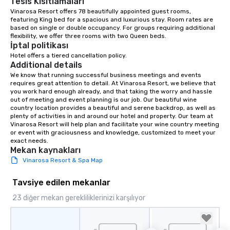
Tesis Kısıtlamaları
Vinarosa Resort offers 78 beautifully appointed guest rooms, 
featuring King bed for a spacious and luxurious stay. Room rates are 
based on single or double occupancy. For groups requiring additional 
flexibility, we offer three rooms with two Queen beds.
İptal politikası
Hotel offers a tiered cancellation policy.
Additional details
We know that running successful business meetings and events 
requires great attention to detail. At Vinarosa Resort, we believe that 
you work hard enough already, and that taking the worry and hassle 
out of meeting and event planning is our job. Our beautiful wine 
country location provides a beautiful and serene backdrop, as well as 
plenty of activities in and around our hotel and property. Our team at 
Vinarosa Resort will help plan and facilitate your wine country meeting 
or event with graciousness and knowledge, customized to meet your 
exact needs.
Mekan kaynakları
Vinarosa Resort & Spa Map
Tavsiye edilen mekanlar
23 diğer mekan gerekliliklerinizi karşılıyor