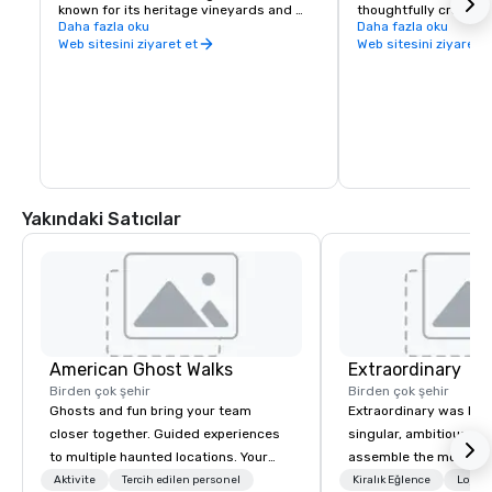
known for its heritage vineyards and 
thoughtfully crafted 
expressive, site-driven wines. The 
Daha fazla oku
tasting experiences. I
Daha fazla oku
welcoming setting and thoughtfully 
refined setting makes 
Web sitesini ziyaret et
Web sitesini ziyaret e
guided tastings make it a strong option 
for group outings see
for intimate group experiences and off-
personalized Wine Co
site outings.
Yakındaki Satıcılar
American Ghost Walks
Extraordinary
Birden çok şehir
Birden çok şehir
Ghosts and fun bring your team
Extraordinary was bor
closer together. Guided experiences
singular, ambitious vis
to multiple haunted locations. Your
assemble the most cre
group will be treated to a ghostly
of event professionals
Aktivite
Tercih edilen personel
Kiralık Eğlence
Lojist