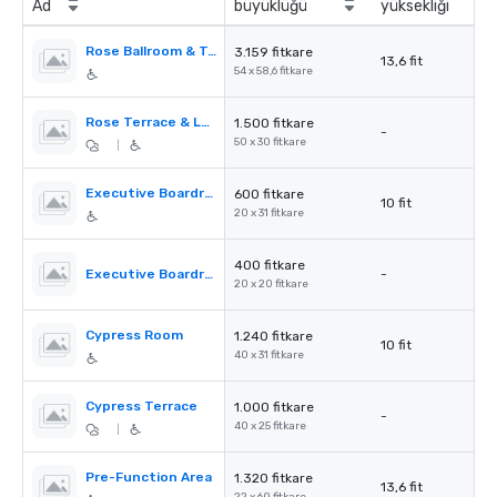
Ad
büyüklüğü
yüksekliği
Rose Ballroom & Terrace
3.159 fitkare
13,6 fit
54 x 58,6 fitkare
Rose Terrace & Lawn
1.500 fitkare
-
50 x 30 fitkare
|
Executive Boardroom
600 fitkare
10 fit
20 x 31 fitkare
400 fitkare
Executive Boardroom Terrace
-
20 x 20 fitkare
Cypress Room
1.240 fitkare
10 fit
40 x 31 fitkare
Cypress Terrace
1.000 fitkare
-
40 x 25 fitkare
|
Pre-Function Area
1.320 fitkare
13,6 fit