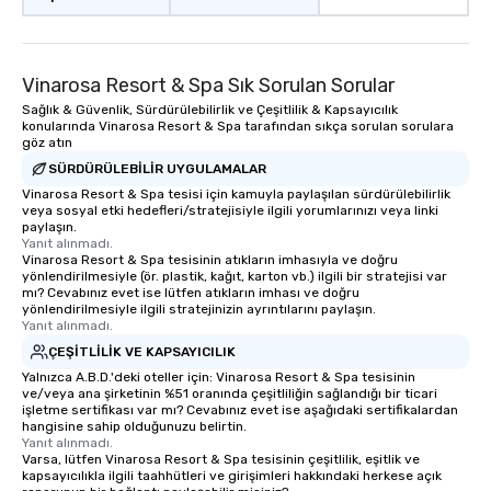
Vinarosa Resort & Spa Sık Sorulan Sorular
Sağlık & Güvenlik, Sürdürülebilirlik ve Çeşitlilik & Kapsayıcılık
konularında Vinarosa Resort & Spa tarafından sıkça sorulan sorulara
göz atın
SÜRDÜRÜLEBILIR UYGULAMALAR
Vinarosa Resort & Spa tesisi için kamuyla paylaşılan sürdürülebilirlik
veya sosyal etki hedefleri/stratejisiyle ilgili yorumlarınızı veya linki
paylaşın.
Yanıt alınmadı.
Vinarosa Resort & Spa tesisinin atıkların imhasıyla ve doğru
yönlendirilmesiyle (ör. plastik, kağıt, karton vb.) ilgili bir stratejisi var
mı? Cevabınız evet ise lütfen atıkların imhası ve doğru
yönlendirilmesiyle ilgili stratejinizin ayrıntılarını paylaşın.
Yanıt alınmadı.
ÇEŞITLILIK VE KAPSAYICILIK
Yalnızca A.B.D.'deki oteller için: Vinarosa Resort & Spa tesisinin
ve/veya ana şirketinin %51 oranında çeşitliliğin sağlandığı bir ticari
işletme sertifikası var mı? Cevabınız evet ise aşağıdaki sertifikalardan
hangisine sahip olduğunuzu belirtin.
Yanıt alınmadı.
Varsa, lütfen Vinarosa Resort & Spa tesisinin çeşitlilik, eşitlik ve
kapsayıcılıkla ilgili taahhütleri ve girişimleri hakkındaki herkese açık