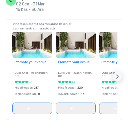
02 Oca - 31 Mar
16 Kas - 30 Ara
Vinarosa Resort & Spa mekanına bakanlar
aynı zamanda şunlara göz attı
Promote your venue
Promote your venue
Promote your ve
Lüks Otel -
Washington
,
Lüks Otel -
Washington
,
Lüks Otel -
Washin
DC
DC
DC
Misafir odası
:
237
Misafir odası
:
220
Misafir odası
:
237
Toplantı odaları
:
8
Toplantı odaları
:
17
Toplantı odaları
:
8