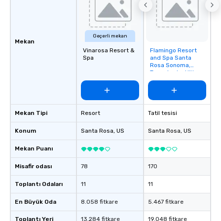
Geçerli mekan
Mekan
Vinarosa Resort &
Flamingo Resort
Removed from
Spa
and Spa Santa
favorites
Rosa Sonoma,
Tapestry by Hilton
Mekan Tipi
Resort
Tatil tesisi
Konum
Santa Rosa
, US
Santa Rosa
, US
Mekan Puanı
Misafir odası
78
170
Toplantı Odaları
11
11
En Büyük Oda
8.058 fitkare
5.467 fitkare
Toplantı Yeri
13.284 fitkare
19.048 fitkare