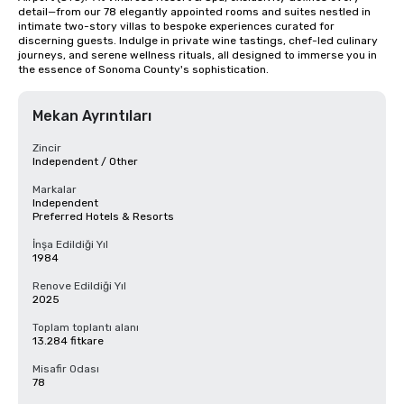
detail—from our 78 elegantly appointed rooms and suites nestled in 
intimate two-story villas to bespoke experiences curated for 
discerning guests. Indulge in private wine tastings, chef-led culinary 
journeys, and serene wellness rituals, all designed to immerse you in 
the essence of Sonoma County's sophistication.
Mekan Ayrıntıları
Zincir
Independent / Other
Markalar
Independent
Preferred Hotels & Resorts
İnşa Edildiği Yıl
1984
Renove Edildiği Yıl
2025
Toplam toplantı alanı
13.284 fitkare
Misafir Odası
78