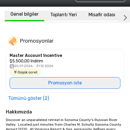
Genel bilgiler
Toplantı Yeri
Misafir odası
K
Promosyonlar
Master Account Incentive
$5.500,00 İndirim
20.01.2026 - 31.12.2026
Düşük ücret
Promosyon iste
Tümünü göster (2)
Hakkımızda
Discover an unparalleled retreat in Sonoma County's Russian River 
Valley.  Located just minutes from Charles M. Schultz Sonoma County 
Airport (STS).  At Vinarosa Resort & Spa, exclusivity defines every 