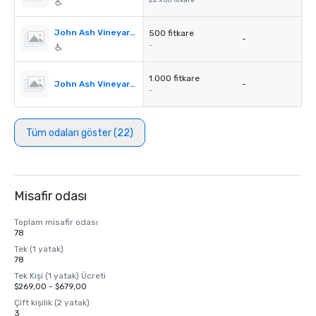
22 x 60 fitkare
John Ash Vineyard View Mid-Terrace
500 fitkare
-
-
1.000 fitkare
John Ash Vineyard View South Terrace
-
-
Tüm odaları göster (22)
Misafir odası
Toplam misafir odası
78
Tek (1 yatak)
78
Tek Kişi (1 yatak) Ücreti
$269,00 - $679,00
Çift kişilik (2 yatak)
3