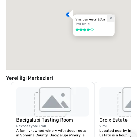
Vinarosa Resort & Spa
Tatil Tesisi
4 / 5
Yerel İlgi Merkezleri
Bacigalupi Tasting Room
Croix Estate
Rekreasyon
8 mil
2 mil
A family-owned winery with deep roots 
Located nearby in So
in Sonoma County, Bacigalupi Winery is 
Estate is a boutique 