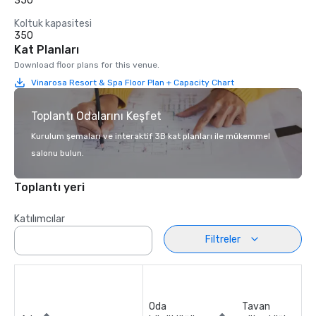
350
Koltuk kapasitesi
350
Kat Planları
Download floor plans for this venue.
Vinarosa Resort & Spa Floor Plan + Capacity Chart
Toplantı Odalarını Keşfet
Kurulum şemaları ve interaktif 3B kat planları ile mükemmel
salonu bulun.
Toplantı yeri
Katılımcılar
Filtreler
Oda
Tavan