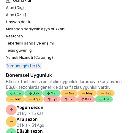
Olanaklar
Alan (Dış)
Alan (Özel)
Hayvan dostu
Mekanda hediyelik eşya dükkanı
Restoran
Tekerlekli sandalye erişimli
Tesis güvenliği
Yemek Hizmeti (Catering)
Tümünü göster (6)
Dönemsel Uygunluk
Etkinlik tarihlerinizi bu otelin uygunluk durumuyla karşılaştırın.
Düşük sezonlarda genellikle daha fazla uygunluk vardır.
Oca
Şub
Mar
Nis
May
Haz
Tem
Ağu
Eyl
Eki
Kas
Ara
Yoğun sezon
01 Eyl - 15 Kas
Ara sezon
01 Nis - 31 Ağu
Düşük sezon