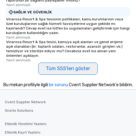
raporunun bir bağlantı paylaşabilir misiniz?
Yanıt alınmadı.
SAĞLIK VE GÜVENLIK
Vinarosa Resort & Spa tesisinin politikaları, kamu kurumlarının veya
özel kuruluşlarının sağlık hizmeti tavsiyelerine uygun şekilde mı
hazırlandı? Cevap evet ise lütfen bu uygulamaları geliştirmek için hangi
kuruluşların kullanıldığını yazın.
Yanıt alınmadı.
Vinarosa Resort & Spa tesisi, kamuya açık alanları ve genel erişime
açık olanakları (ör. toplantı odaları, restoranlar, asansör girişleri vb.)
temizliyor ve sterilize ediyor mu? Cevabınız evet ise alınan yeni
önlemleri açıklayın.
Yanıt alınmadı.
Tüm SSS'leri göster
Bu mekan profiliyle ilgili
bir sorunu
Cvent Supplier Network'e bildirin.
Cvent Supplier Network
Onsite Solutions
Etkinlik Yönetimi Yazılımı
Etkinlik Kayıt Yazılımı