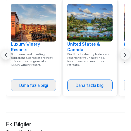
guide is well-versed in local culture,
time.
so you can expect a fun, engaging,
and spooky event.
Luxury Winery
United States &
Wes
Find 
Resorts
Canada
resor
Book your next meeting,
Find the top luxury hotels and
State
conference, corporate retreat,
resorts for your meetings,
ince
or incentive program at a
incentives, and executive
retre
luxury winery resort.
retreats.
Daha fazla bilgi
Daha fazla bilgi
Ek Bilgiler