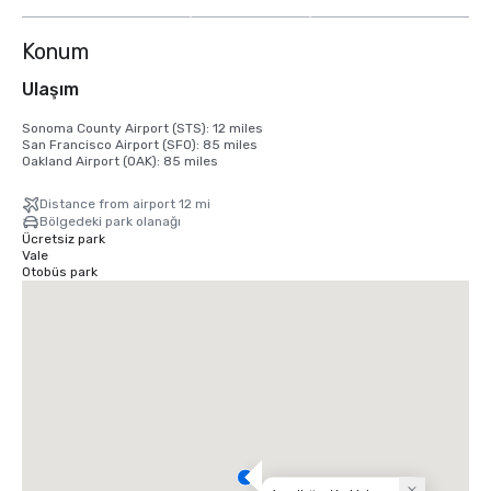
göster
Konum
Ulaşım
Sonoma County Airport (STS): 12 miles

San Francisco Airport (SFO): 85 miles

Oakland Airport (OAK): 85 miles
Distance from airport 12 mi
Bölgedeki park olanağı
Ücretsiz park
Vale
Otobüs park