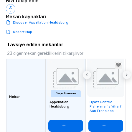
Bizi takip edin
Mekan kaynakları
Discover Appellation Healdsburg
Resort Map
Tavsiye edilen mekanlar
23 diğer mekan gerekliliklerinizi karşılıyor
Geçerli mekan
Mekan
Appellation
Hyatt Centric
Removed from
Healdsburg
Fisherman's Wharf
favorites
San Francisco -
Newly Renovated