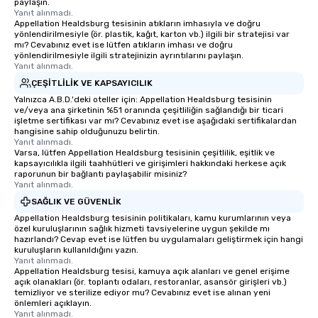
paylaşın.
Yanıt alınmadı.
Appellation Healdsburg tesisinin atıkların imhasıyla ve doğru
yönlendirilmesiyle (ör. plastik, kağıt, karton vb.) ilgili bir stratejisi var
mı? Cevabınız evet ise lütfen atıkların imhası ve doğru
yönlendirilmesiyle ilgili stratejinizin ayrıntılarını paylaşın.
Yanıt alınmadı.
ÇEŞITLILIK VE KAPSAYICILIK
Yalnızca A.B.D.'deki oteller için: Appellation Healdsburg tesisinin
ve/veya ana şirketinin %51 oranında çeşitliliğin sağlandığı bir ticari
işletme sertifikası var mı? Cevabınız evet ise aşağıdaki sertifikalardan
hangisine sahip olduğunuzu belirtin.
Yanıt alınmadı.
Varsa, lütfen Appellation Healdsburg tesisinin çeşitlilik, eşitlik ve
kapsayıcılıkla ilgili taahhütleri ve girişimleri hakkındaki herkese açık
raporunun bir bağlantı paylaşabilir misiniz?
Yanıt alınmadı.
SAĞLIK VE GÜVENLIK
Appellation Healdsburg tesisinin politikaları, kamu kurumlarının veya
özel kuruluşlarının sağlık hizmeti tavsiyelerine uygun şekilde mı
hazırlandı? Cevap evet ise lütfen bu uygulamaları geliştirmek için hangi
kuruluşların kullanıldığını yazın.
Yanıt alınmadı.
Appellation Healdsburg tesisi, kamuya açık alanları ve genel erişime
açık olanakları (ör. toplantı odaları, restoranlar, asansör girişleri vb.)
temizliyor ve sterilize ediyor mu? Cevabınız evet ise alınan yeni
önlemleri açıklayın.
Yanıt alınmadı.