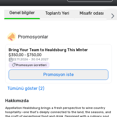
Genel bilgiler
Toplantı Yeri
Misafir odası
K
Promosyonlar
Bring Your Team to Healdsburg This WInter
$350,00 - $750,00
22.11.2026 - 30.04.2027
Promosyon ücretleri
Promosyon iste
Tümünü göster (2)
Hakkımızda
Appellation Healdsburg brings a fresh perspective to wine country 
hospitality—one that’s deeply connected to the land, the seasons, and 
the craft of exceptional food and drink. Designed with a culinary soul 