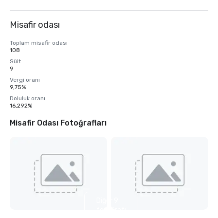
Misafir odası
Toplam misafir odası
108
Süit
9
Vergi oranı
9,75%
Doluluk oranı
16,292%
Misafir Odası Fotoğrafları
Diğer 9
fotoğrafı