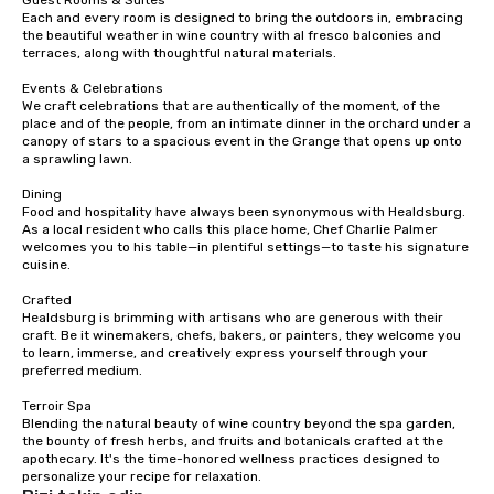
Guest Rooms & Suites

Each and every room is designed to bring the outdoors in, embracing 
the beautiful weather in wine country with al fresco balconies and 
terraces, along with thoughtful natural materials.

Events & Celebrations

We craft celebrations that are authentically of the moment, of the 
place and of the people, from an intimate dinner in the orchard under a 
canopy of stars to a spacious event in the Grange that opens up onto 
a sprawling lawn.

Dining

Food and hospitality have always been synonymous with Healdsburg. 
As a local resident who calls this place home, Chef Charlie Palmer 
welcomes you to his table—in plentiful settings—to taste his signature 
cuisine.

Crafted

Healdsburg is brimming with artisans who are generous with their 
craft. Be it winemakers, chefs, bakers, or painters, they welcome you 
to learn, immerse, and creatively express yourself through your 
preferred medium.

Terroir Spa

Blending the natural beauty of wine country beyond the spa garden, 
the bounty of fresh herbs, and fruits and botanicals crafted at the 
apothecary. It's the time-honored wellness practices designed to 
personalize your recipe for relaxation.