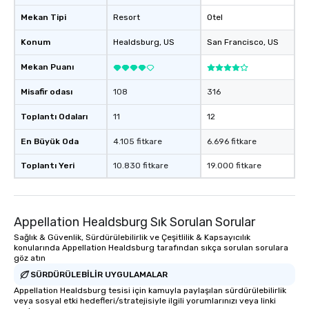
Mekan Tipi
Resort
Otel
Konum
Healdsburg
, US
San Francisco
, US
Mekan Puanı
Misafir odası
108
316
Toplantı Odaları
11
12
En Büyük Oda
4.105 fitkare
6.696 fitkare
Toplantı Yeri
10.830 fitkare
19.000 fitkare
Appellation Healdsburg Sık Sorulan Sorular
Sağlık & Güvenlik, Sürdürülebilirlik ve Çeşitlilik & Kapsayıcılık
konularında Appellation Healdsburg tarafından sıkça sorulan sorulara
göz atın
SÜRDÜRÜLEBILIR UYGULAMALAR
Appellation Healdsburg tesisi için kamuyla paylaşılan sürdürülebilirlik
veya sosyal etki hedefleri/stratejisiyle ilgili yorumlarınızı veya linki