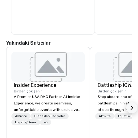
and activities all wit
blocks. In fact, you c
days exploring everyt
of Healdsburg has to 
leaving the central pl
Yakındaki Satıcılar
Insider Experience
Battleship IOWA
Birden çok şehir
Birden çok şehir
A Premier USA DMC Partner At Insider
Step aboard one of th
Experience, we create seamless,
battleships in history 
unforgettable events with exclusive
at sea through immers
access to premium venues, world-
designed for all ages.
Aktivite
Olanaklar/Hediyeler
Aktivite
Lojistik/Deko
class entertainment, and VIP sporting
Lojistik/Dekor
+3
guided tours and sca
experiences. With over 20 years of
with Vicky the Dog to 
expertise, we handle every detail
led journeys through r