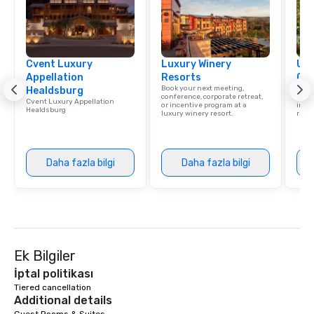
Cvent Luxury
Luxury Winery
Uni
Appellation
Resorts
Ca
Book your next meeting,
Find 
Healdsburg
conference, corporate retreat,
resor
Cvent Luxury Appellation
or incentive program at a
ince
Healdsburg
luxury winery resort.
retre
Daha fazla bilgi
Daha fazla bilgi
Ek Bilgiler
İptal politikası
Tiered cancellation
Additional details