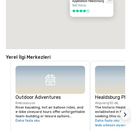
Appellation Healdsburg
Tatil Tesisi
4 / 5
Yerel İlgi Merkezleri
Outdoor Adventures
Healdsburg Plaz
Rekreasyon
Alışveriş
10 dk.
River kayaking, hot air balloon rides, and 
The historic Healdsb
e-bike vineyard tours offer unforgettable 
established in the 1
team-building or leisure options

seeking Ohio native 
Daha fazla oku
vital touchpoint for vi
Daha fazla oku
Nearby Lake Sonoma provides hiking and 
immense concentratio
Web sitesini ziyaret e
boating opportunities.
restaurants, wine exp