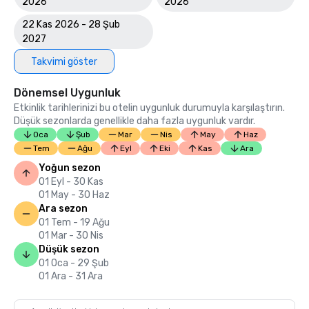
2026
2026
22 Kas 2026 - 28 Şub
2027
Takvimi göster
Dönemsel Uygunluk
Etkinlik tarihlerinizi bu otelin uygunluk durumuyla karşılaştırın.
Düşük sezonlarda genellikle daha fazla uygunluk vardır.
Oca
Şub
Mar
Nis
May
Haz
Tem
Ağu
Eyl
Eki
Kas
Ara
Yoğun sezon
01 Eyl - 30 Kas
01 May - 30 Haz
Ara sezon
01 Tem - 19 Ağu
01 Mar - 30 Nis
Düşük sezon
01 Oca - 29 Şub
01 Ara - 31 Ara