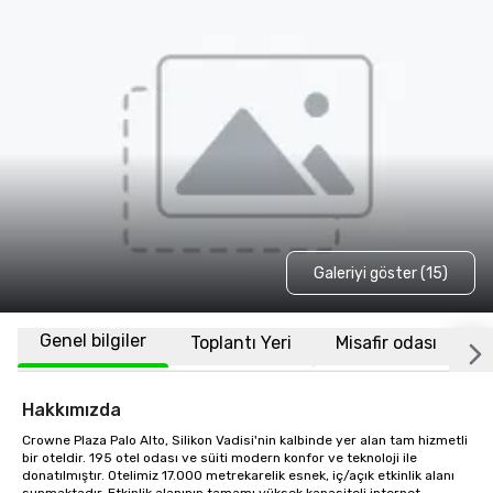
Galeriyi göster (15)
Genel bilgiler
Toplantı Yeri
Misafir odası
K
Hakkımızda
Crowne Plaza Palo Alto, Silikon Vadisi'nin kalbinde yer alan tam hizmetli 
bir oteldir. 195 otel odası ve süiti modern konfor ve teknoloji ile 
donatılmıştır. Otelimiz 17.000 metrekarelik esnek, iç/açık etkinlik alanı 