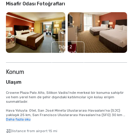
Misafir Odası Fotoğrafları
Diğer 2
fotoğrafı
göster
Konum
Ulaşım
Crowne Plaza Palo Alto, Silikon Vadisi'nde merkezi bir konuma sahiptir 
ve hem yerel hem de şehir dışındaki katılımcılar için kolay erişim 
sunmaktadır.

Hava Yoluyla: Otel, San José Mineta Uluslararası Havaalanı'na (SJC) 
yaklaşık 25 km, San Francisco Uluslararası Havaalanı'na (SFO) 30 km 
ve Oakland Uluslararası Havaalanı'na (OAK) 40 km uzaklıktadır. Tüm 
Daha fazla oku
havaalanları, araç paylaşımı hizmetleri, taksiler ve kiralık arabalar dahil 
olmak üzere çeşitli kara ulaşım seçenekleri sunar.

Distance from airport 15 mi