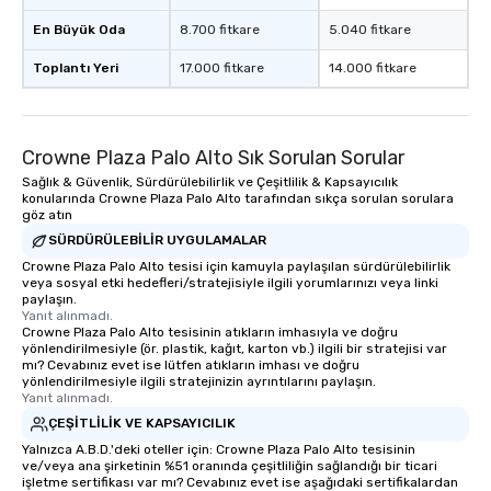
En Büyük Oda
8.700 fitkare
5.040 fitkare
Toplantı Yeri
17.000 fitkare
14.000 fitkare
Crowne Plaza Palo Alto Sık Sorulan Sorular
Sağlık & Güvenlik, Sürdürülebilirlik ve Çeşitlilik & Kapsayıcılık
konularında Crowne Plaza Palo Alto tarafından sıkça sorulan sorulara
göz atın
SÜRDÜRÜLEBILIR UYGULAMALAR
Crowne Plaza Palo Alto tesisi için kamuyla paylaşılan sürdürülebilirlik
veya sosyal etki hedefleri/stratejisiyle ilgili yorumlarınızı veya linki
paylaşın.
Yanıt alınmadı.
Crowne Plaza Palo Alto tesisinin atıkların imhasıyla ve doğru
yönlendirilmesiyle (ör. plastik, kağıt, karton vb.) ilgili bir stratejisi var
mı? Cevabınız evet ise lütfen atıkların imhası ve doğru
yönlendirilmesiyle ilgili stratejinizin ayrıntılarını paylaşın.
Yanıt alınmadı.
ÇEŞITLILIK VE KAPSAYICILIK
Yalnızca A.B.D.'deki oteller için: Crowne Plaza Palo Alto tesisinin
ve/veya ana şirketinin %51 oranında çeşitliliğin sağlandığı bir ticari
işletme sertifikası var mı? Cevabınız evet ise aşağıdaki sertifikalardan