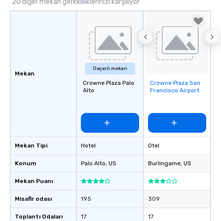
20 diğer mekan gerekliliklerinizi karşılıyor
Geçerli mekan
Mekan
Crowne Plaza Palo
Crowne Plaza San
Removed from
Alto
Francisco Airport
favorites
Mekan Tipi
Hotel
Otel
Konum
Palo Alto
, US
Burlingame
, US
Mekan Puanı
Misafir odası
195
309
Toplantı Odaları
17
17