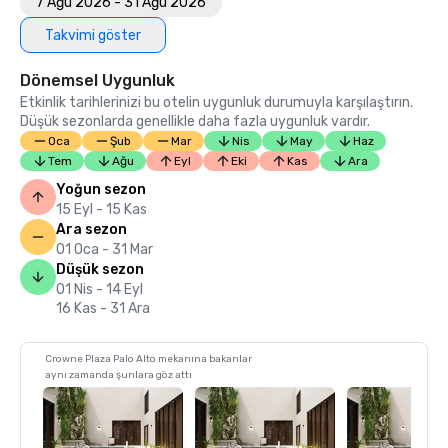
7 Ağu 2026 - 31 Ağu 2026
Takvimi göster
Dönemsel Uygunluk
Etkinlik tarihlerinizi bu otelin uygunluk durumuyla karşılaştırın.
Düşük sezonlarda genellikle daha fazla uygunluk vardır.
Oca
Şub
Mar
Nis
May
Haz
Tem
Ağu
Eyl
Eki
Kas
Ara
Yoğun sezon
15 Eyl - 15 Kas
Ara sezon
01 Oca - 31 Mar
Düşük sezon
01 Nis - 14 Eyl
16 Kas - 31 Ara
Crowne Plaza Palo Alto mekanına bakanlar
aynı zamanda şunlara göz attı