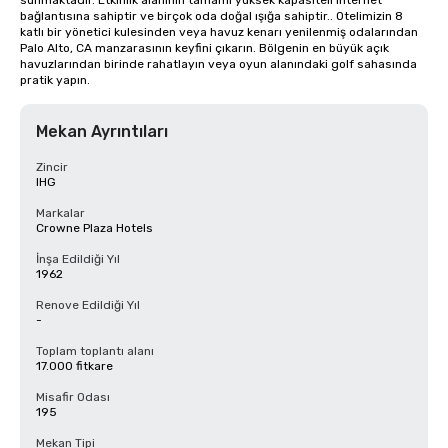
sunmaktadır. Etkinlik alanının tamamı yüksek kapasiteli internet 
bağlantısına sahiptir ve birçok oda doğal ışığa sahiptir.. Otelimizin 8 
katlı bir yönetici kulesinden veya havuz kenarı yenilenmiş odalarından 
Palo Alto, CA manzarasının keyfini çıkarın. Bölgenin en büyük açık 
havuzlarından birinde rahatlayın veya oyun alanındaki golf sahasında 
pratik yapın.
Mekan Ayrıntıları
Zincir
IHG
Markalar
Crowne Plaza Hotels
İnşa Edildiği Yıl
1962
Renove Edildiği Yıl
-
Toplam toplantı alanı
17.000 fitkare
Misafir Odası
195
Mekan Tipi