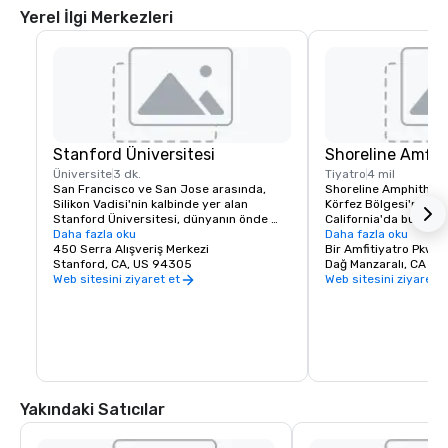
Yerel İlgi Merkezleri
Stanford Üniversitesi
Shoreline Amfi 
Üniversite
3 dk.
Tiyatro
4 mil
San Francisco ve San Jose arasında, 
Shoreline Amphitheat
Silikon Vadisi'nin kalbinde yer alan 
Körfez Bölgesi'ndeki 
Stanford Üniversitesi, dünyanın önde 
California'da bulunan 
gelen araştırma ve öğretim 
Daha fazla oku
amfitiyatrodur. Tesis 2
Daha fazla oku
kurumlarından biri olarak kabul 
450 Serra Alışveriş Merkezi
kapasiteye sahiptir.
Bir Amfitiyatro Pkwy
edilmektedir.
Stanford, CA, US 94305
Dağ Manzaralı, CA
Web sitesini ziyaret et
Web sitesini ziyaret e
Yakındaki Satıcılar