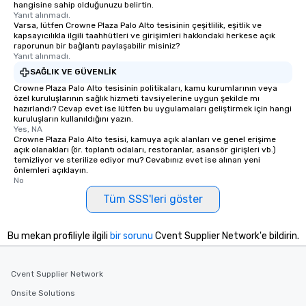
hangisine sahip olduğunuzu belirtin.
Yanıt alınmadı.
Varsa, lütfen Crowne Plaza Palo Alto tesisinin çeşitlilik, eşitlik ve
kapsayıcılıkla ilgili taahhütleri ve girişimleri hakkındaki herkese açık
raporunun bir bağlantı paylaşabilir misiniz?
Yanıt alınmadı.
SAĞLIK VE GÜVENLIK
Crowne Plaza Palo Alto tesisinin politikaları, kamu kurumlarının veya
özel kuruluşlarının sağlık hizmeti tavsiyelerine uygun şekilde mı
hazırlandı? Cevap evet ise lütfen bu uygulamaları geliştirmek için hangi
kuruluşların kullanıldığını yazın.
Yes, NA
Crowne Plaza Palo Alto tesisi, kamuya açık alanları ve genel erişime
açık olanakları (ör. toplantı odaları, restoranlar, asansör girişleri vb.)
temizliyor ve sterilize ediyor mu? Cevabınız evet ise alınan yeni
önlemleri açıklayın.
No
Tüm SSS'leri göster
Bu mekan profiliyle ilgili
bir sorunu
Cvent Supplier Network'e bildirin.
Cvent Supplier Network
Onsite Solutions