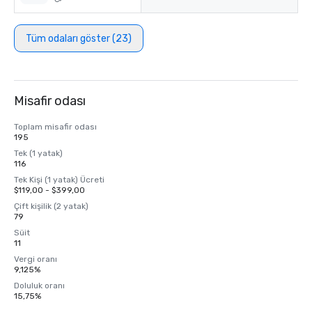
Tüm odaları göster (23)
Misafir odası
Toplam misafir odası
195
Tek (1 yatak)
116
Tek Kişi (1 yatak) Ücreti
$119,00 - $399,00
Çift kişilik (2 yatak)
79
Süit
11
Vergi oranı
9,125%
Doluluk oranı
15,75%