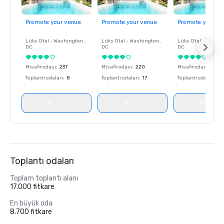
Promote your venue
Promote your venue
Promote your ve
Lüks Otel -
Washington
,
Lüks Otel -
Washington
,
Lüks Otel -
Washin
DC
DC
DC
Misafir odası
:
237
Misafir odası
:
220
Misafir odası
:
237
Toplantı odaları
:
8
Toplantı odaları
:
17
Toplantı odaları
:
8
Toplantı odaları
Toplam toplantı alanı
17.000 fitkare
En büyük oda
8.700 fitkare