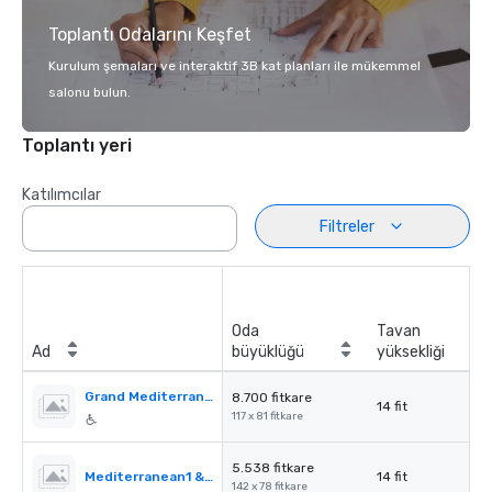
Toplantı Odalarını Keşfet
Kurulum şemaları ve interaktif 3B kat planları ile mükemmel
salonu bulun.
Toplantı yeri
Katılımcılar
Filtreler
Oda
Tavan
Ad
büyüklüğü
yüksekliği
Grand Mediterranean Ballroom
8.700 fitkare
14 fit
117 x 81 fitkare
5.538 fitkare
Mediterranean1 & 2
14 fit
142 x 78 fitkare