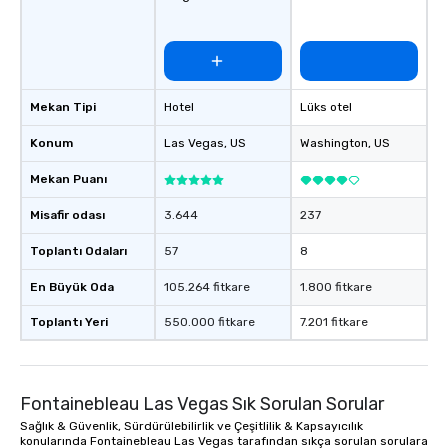
Mekan Tipi
Hotel
Lüks otel
Konum
Las Vegas
, US
Washington
, US
Mekan Puanı
Misafir odası
3.644
237
Toplantı Odaları
57
8
En Büyük Oda
105.264 fitkare
1.800 fitkare
Toplantı Yeri
550.000 fitkare
7.201 fitkare
Fontainebleau Las Vegas Sık Sorulan Sorular
Sağlık & Güvenlik, Sürdürülebilirlik ve Çeşitlilik & Kapsayıcılık
konularında Fontainebleau Las Vegas tarafından sıkça sorulan sorulara