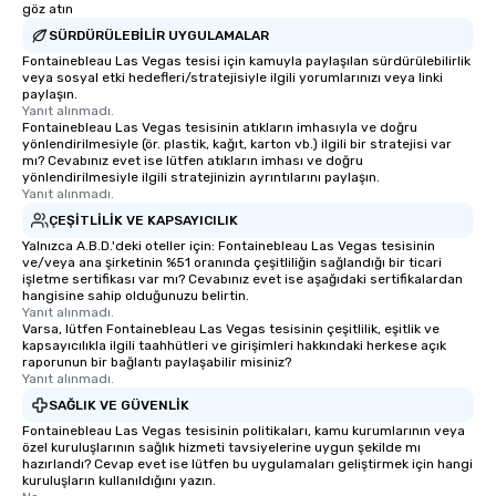
göz atın
SÜRDÜRÜLEBILIR UYGULAMALAR
Fontainebleau Las Vegas tesisi için kamuyla paylaşılan sürdürülebilirlik
veya sosyal etki hedefleri/stratejisiyle ilgili yorumlarınızı veya linki
paylaşın.
Yanıt alınmadı.
Fontainebleau Las Vegas tesisinin atıkların imhasıyla ve doğru
yönlendirilmesiyle (ör. plastik, kağıt, karton vb.) ilgili bir stratejisi var
mı? Cevabınız evet ise lütfen atıkların imhası ve doğru
yönlendirilmesiyle ilgili stratejinizin ayrıntılarını paylaşın.
Yanıt alınmadı.
ÇEŞITLILIK VE KAPSAYICILIK
Yalnızca A.B.D.'deki oteller için: Fontainebleau Las Vegas tesisinin
ve/veya ana şirketinin %51 oranında çeşitliliğin sağlandığı bir ticari
işletme sertifikası var mı? Cevabınız evet ise aşağıdaki sertifikalardan
hangisine sahip olduğunuzu belirtin.
Yanıt alınmadı.
Varsa, lütfen Fontainebleau Las Vegas tesisinin çeşitlilik, eşitlik ve
kapsayıcılıkla ilgili taahhütleri ve girişimleri hakkındaki herkese açık
raporunun bir bağlantı paylaşabilir misiniz?
Yanıt alınmadı.
SAĞLIK VE GÜVENLIK
Fontainebleau Las Vegas tesisinin politikaları, kamu kurumlarının veya
özel kuruluşlarının sağlık hizmeti tavsiyelerine uygun şekilde mı
hazırlandı? Cevap evet ise lütfen bu uygulamaları geliştirmek için hangi
kuruluşların kullanıldığını yazın.