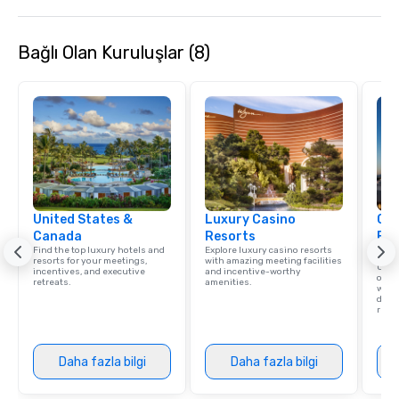
Bağlı Olan Kuruluşlar (8)
United States &
Luxury Casino
Cve
Canada
Resorts
Fon
Find the top luxury hotels and
Explore luxury casino resorts
Ve
resorts for your meetings,
with amazing meeting facilities
Our l
incentives, and executive
and incentive-worthy
offe
retreats.
amenities.
with 
disti
redef
Daha fazla bilgi
Daha fazla bilgi