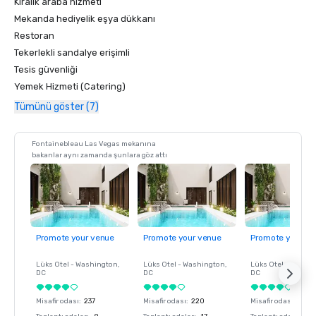
Kiralık araba hizmeti
Mekanda hediyelik eşya dükkanı
Restoran
Tekerlekli sandalye erişimli
Tesis güvenliği
Yemek Hizmeti (Catering)
Tümünü göster (7)
Fontainebleau Las Vegas mekanına
bakanlar aynı zamanda şunlara göz attı
Promote your venue
Promote your venue
Promote your ve
Lüks Otel -
Washington
,
Lüks Otel -
Washington
,
Lüks Otel -
Washin
DC
DC
DC
Misafir odası
:
237
Misafir odası
:
220
Misafir odası
:
237