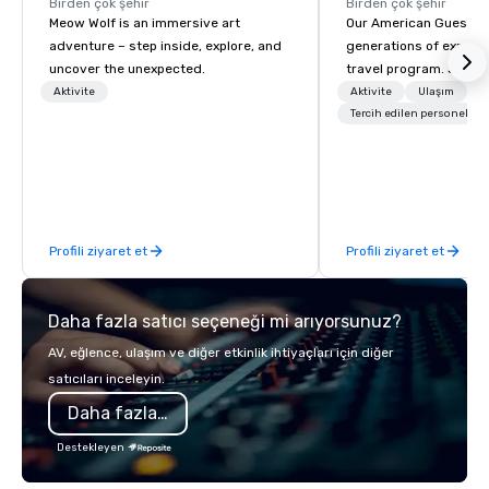
Birden çok şehir
Birden çok şehir
Meow Wolf is an immersive art
Our American Guest fa
adventure – step inside, explore, and
generations of experie
uncover the unexpected.
travel program. Since 
mission has been to c
Aktivite
Aktivite
Ulaşım
imagination of your c
Tercih edilen personel
with tailored incentive
meetings, and VIP trav
throughout the USA a
initial contact, throug
sourcing, contracting,
Profili ziyaret et
Profili ziyaret et
management, we treat 
if we were the client. 
network of global supp
Daha fazla satıcı seçeneği mi arıyorsunuz?
bring your vision to lif
passion, an internatio
AV, eğlence, ulaşım ve diğer etkinlik ihtiyaçları için diğer
American hospitality, 
satıcıları inceleyin.
promise: your busines
Daha fazla bilgi
Destekleyen