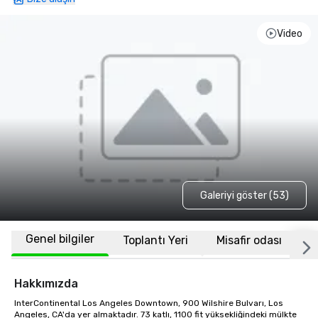
Video
Galeriyi göster (53)
Genel bilgiler
Toplantı Yeri
Misafir odası
K
Hakkımızda
InterContinental Los Angeles Downtown, 900 Wilshire Bulvarı, Los 
Angeles, CA'da yer almaktadır. 73 katlı, 1100 fit yüksekliğindeki mülkte 