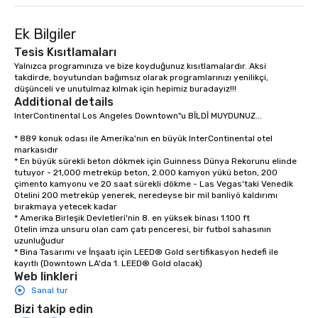
Documentaries category. “Nothing
short of spectacular” - Valerie
Ek Bilgiler
Vandenberghe | The Vibe Agency
Tesis Kısıtlamaları
Inquire for other options as well (duo,
Yalnızca programınıza ve bize koyduğunuz kısıtlamalardır. Aksi 
trio, sax, drummer, DJ, etc)
takdirde, boyutundan bağımsız olarak programlarınızı yenilikçi, 
düşünceli ve unutulmaz kılmak için hepimiz buradayız!!!     
Additional details
InterContinental Los Angeles Downtown"u BİLDİ MUYDUNUZ...

* 889 konuk odası ile Amerika'nın en büyük InterContinental otel 
markasıdır

* En büyük sürekli beton dökmek için Guinness Dünya Rekorunu elinde 
tutuyor - 21,000 metreküp beton, 2.000 kamyon yükü beton, 200 
çimento kamyonu ve 20 saat sürekli dökme - Las Vegas'taki Venedik 
Otelini 200 metreküp yenerek, neredeyse bir mil banliyö kaldırımı 
bırakmaya yetecek kadar

* Amerika Birleşik Devletleri'nin 8. en yüksek binası 1.100 ft

Otelin imza unsuru olan cam çatı penceresi, bir futbol sahasının 
uzunluğudur

* Bina Tasarımı ve İnşaatı için LEED® Gold sertifikasyon hedefi ile 
kayıtlı (Downtown LA'da 1. LEED® Gold olacak)
Web linkleri
Sanal tur
Bizi takip edin