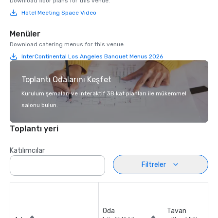
Download floor plans for this venue.
Hotel Meeting Space Video
Menüler
Download catering menus for this venue.
InterContinental Los Angeles Banquet Menus 2026
Toplantı Odalarını Keşfet
Kurulum şemaları ve interaktif 3B kat planları ile mükemmel
salonu bulun.
Toplantı yeri
Katılımcılar
Filtreler
Oda
Tavan