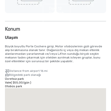
Diğer 12
fotoğrafı
göster
Konum
Ulaşım
Büyük boyutlu Porte Cochere girişi, Motor otobüslerinin gizli görevde 
alıp bırakmasına olanak tanır. Olağanüstü iç veya dış mekan etkinlik 
alanlarımızdan yararlanmak ve/veya LA"nın sunduğu birçok seçkin 
mekanın tadını çıkarmak için otelden ayrılmak isteyen gruplar, bunu 
özel etkinlikler için sorunsuz bir şekilde yapabilir..
Distance from airport 16 mi
Bölgedeki park olanağı
Ücretsiz park
Vale
(
$55,00
/
gün
)
Otobüs park