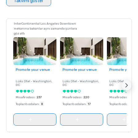
Takvimi göster
InterContinental Los Angeles Downtown
mekanına bakanlar aynı zamanda şunlara
göz attı
Promote your venue
Promote your venue
Promote your ve
Lüks Otel -
Washington
,
Lüks Otel -
Washington
,
Lüks Otel -
Washin
DC
DC
DC
Misafir odası
:
237
Misafir odası
:
220
Misafir odası
:
237
Toplantı odaları
:
8
Toplantı odaları
:
17
Toplantı odaları
:
8