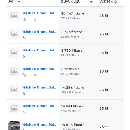
Ad
büyüklüğü
yüksekliği
Wilshire Grand Ballroom
20.467 fitkare
23 fit
211 x 97 fitkare
|
Wilshire Grand Ballroom I
5.626 fitkare
23 fit
58 x 97 fitkare
Wilshire Grand Ballroom II
8.730 fitkare
23 fit
92 x 97 fitkare
Wilshire Grand Ballroom III
6.111 fitkare
23 fit
63 x 97 fitkare
|
Wilshire Grand Ballroom I & II
14.356 fitkare
23 fit
150 x 97 fitkare
Wilshire Grand Ballroom II & III
14.841 fitkare
23 fit
125 x 97 fitkare
Wilshire Grand Ballroom Pre-Function Area
18.845 fitkare
26 fit
136 x 59 fitkare