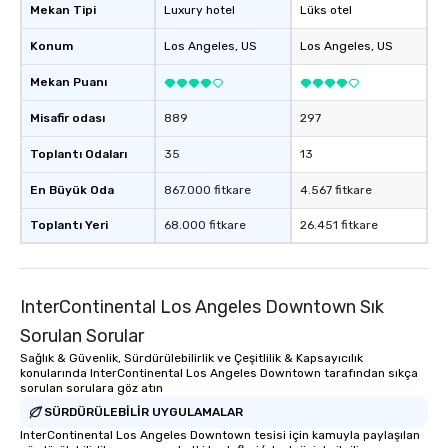
Mekan Tipi
Luxury hotel
Lüks otel
Konum
Los Angeles
, US
Los Angeles
, US
Mekan Puanı
Misafir odası
889
297
Toplantı Odaları
35
13
En Büyük Oda
867.000 fitkare
4.567 fitkare
Toplantı Yeri
68.000 fitkare
26.451 fitkare
InterContinental Los Angeles Downtown Sık
Sorulan Sorular
Sağlık & Güvenlik, Sürdürülebilirlik ve Çeşitlilik & Kapsayıcılık
konularında InterContinental Los Angeles Downtown tarafından sıkça
sorulan sorulara göz atın
SÜRDÜRÜLEBILIR UYGULAMALAR
InterContinental Los Angeles Downtown tesisi için kamuyla paylaşılan