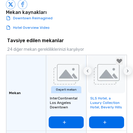
Mekan kaynakları
Downtown Reimagined
Hotel Overview Video
Tavsiye edilen mekanlar
24 diğer mekan gerekliliklerinizi karşılıyor
Geçerli mekan
Mekan
InterContinental
SLS Hotel, a
Removed from
Los Angeles
Luxury Collection
favorites
Downtown
Hotel, Beverly Hills