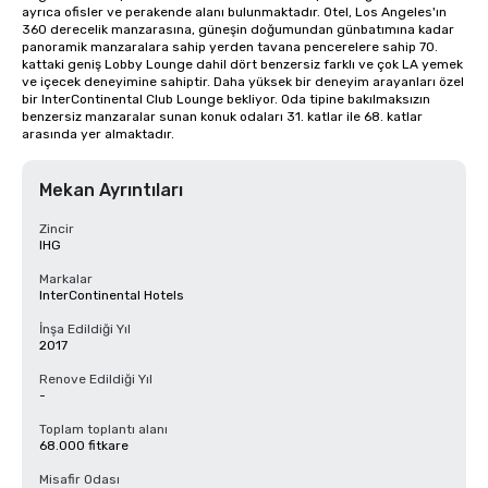
ayrıca ofisler ve perakende alanı bulunmaktadır. Otel, Los Angeles'ın 
360 derecelik manzarasına, güneşin doğumundan günbatımına kadar 
panoramik manzaralara sahip yerden tavana pencerelere sahip 70. 
kattaki geniş Lobby Lounge dahil dört benzersiz farklı ve çok LA yemek 
ve içecek deneyimine sahiptir. Daha yüksek bir deneyim arayanları özel 
bir InterContinental Club Lounge bekliyor. Oda tipine bakılmaksızın 
benzersiz manzaralar sunan konuk odaları 31. katlar ile 68. katlar 
arasında yer almaktadır.
Mekan Ayrıntıları
Zincir
IHG
Markalar
InterContinental Hotels
İnşa Edildiği Yıl
2017
Renove Edildiği Yıl
-
Toplam toplantı alanı
68.000 fitkare
Misafir Odası