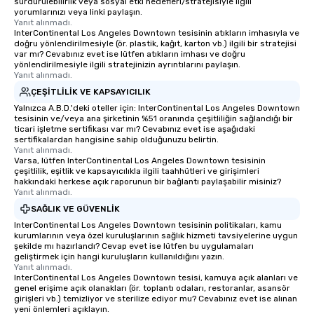
sürdürülebilirlik veya sosyal etki hedefleri/stratejisiyle ilgili
yorumlarınızı veya linki paylaşın.
Yanıt alınmadı.
InterContinental Los Angeles Downtown tesisinin atıkların imhasıyla ve
doğru yönlendirilmesiyle (ör. plastik, kağıt, karton vb.) ilgili bir stratejisi
var mı? Cevabınız evet ise lütfen atıkların imhası ve doğru
yönlendirilmesiyle ilgili stratejinizin ayrıntılarını paylaşın.
Yanıt alınmadı.
ÇEŞITLILIK VE KAPSAYICILIK
Yalnızca A.B.D.'deki oteller için: InterContinental Los Angeles Downtown
tesisinin ve/veya ana şirketinin %51 oranında çeşitliliğin sağlandığı bir
ticari işletme sertifikası var mı? Cevabınız evet ise aşağıdaki
sertifikalardan hangisine sahip olduğunuzu belirtin.
Yanıt alınmadı.
Varsa, lütfen InterContinental Los Angeles Downtown tesisinin
çeşitlilik, eşitlik ve kapsayıcılıkla ilgili taahhütleri ve girişimleri
hakkındaki herkese açık raporunun bir bağlantı paylaşabilir misiniz?
Yanıt alınmadı.
SAĞLIK VE GÜVENLIK
InterContinental Los Angeles Downtown tesisinin politikaları, kamu
kurumlarının veya özel kuruluşlarının sağlık hizmeti tavsiyelerine uygun
şekilde mı hazırlandı? Cevap evet ise lütfen bu uygulamaları
geliştirmek için hangi kuruluşların kullanıldığını yazın.
Yanıt alınmadı.
InterContinental Los Angeles Downtown tesisi, kamuya açık alanları ve
genel erişime açık olanakları (ör. toplantı odaları, restoranlar, asansör
girişleri vb.) temizliyor ve sterilize ediyor mu? Cevabınız evet ise alınan
yeni önlemleri açıklayın.