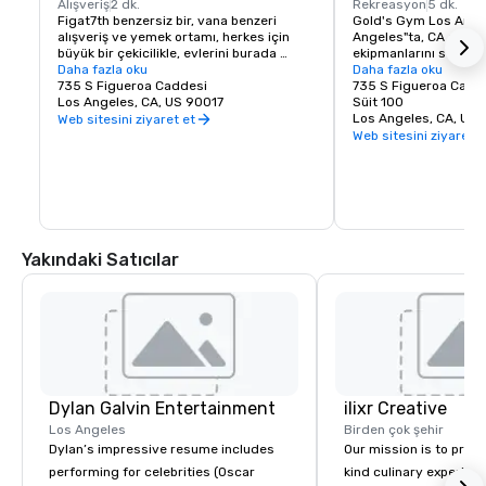
Alışveriş
2 dk.
Rekreasyon
5 dk.
Figat7th benzersiz bir, vana benzeri 
Gold's Gym Los Angel
alışveriş ve yemek ortamı, herkes için 
Angeles"ta, CA en yen
büyük bir çekicilikle, evlerini burada 
ekipmanlarını stoklar, 
yapan kentsel sofistike kişilerden, işe 
Daha fazla oku
gibi, merdiven tırmanıc
Daha fazla oku
giren yüz binlerce profesyonelin. 

735 S Figueroa Caddesi
koşu bantları ve sabit 
735 S Figueroa Cadd
LA şehir merkezinin tam kalbinde hem bir 
Los Angeles, CA, US 90017
sıra eksiksiz bir serbes
Süit 100
tedavi hem de geri çekilme, Figat7th 
yüksek teknoloji kuvv
Los Angeles, CA, US 
Web sitesini ziyaret et
kesinlikle doğru zamanda doğru yerde.
ekipmanı.
Web sitesini ziyaret e
Yakındaki Satıcılar
Dylan Galvin Entertainment
ilixr Creative
Los Angeles
Birden çok şehir
Dylan’s impressive resume includes
Our mission is to prov
performing for celebrities (Oscar
kind culinary experien