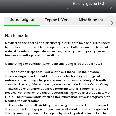
Galeriyi göster (33)
Genel bilgiler
Toplantı Yeri
Misafir odası
K
Hakkımızda
Nestled on the shores of a picturesque 320-acre lake and surrounded 
by the beautiful desert landscape, the resort offers a unique blend of 
natural beauty and upscale amenities, making it an inspiring venue for 
business meetings and conventions.

Some things to consider when contemplating a resort vs a hotel:

-	Great outdoor spaces!  “Get a little out there?” is the Nevada 
tourism slogan, and it couldn’t fit us any better.  Enjoy the great 
outdoor surroundings for private events or team building.  A breath of 
fresh air, literally.  We’re the only resort of our kind in the Vegas Valley.

-	Exclusive environment! A large footprint with a fraction of the 
people.  We’re not on the super pedestrian highway and that’s how we 
like it.  The privacy lends itself to the importance of your program first.  
Reduce the distraction.

-	Accessibility for all!  Airlift, yup we’ve got it covered – from around 
the world.  Adult playground, yup we’re all about it.  But a playground 
this big means you’ve gotta help us by sharing what is important to 