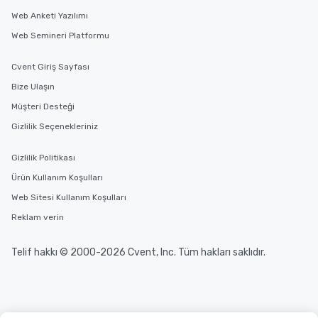
You Like Along with flexible
Web Anketi Yazılımı
scheduling, Lip Smacking Foodie
Tours also provides a range of tour
Web Semineri Platformu
durations. Our shortest tour is about
2.5 hours; our longest is about 5
Cvent Giriş Sayfası
hours, with optional add-ons and
Bize Ulaşın
incentives.
Müşteri Desteği
Gizlilik Seçenekleriniz
Gizlilik Politikası
Ürün Kullanım Koşulları
Web Sitesi Kullanım Koşulları
Reklam verin
Telif hakkı © 2000-2026 Cvent, Inc. Tüm hakları saklıdır.