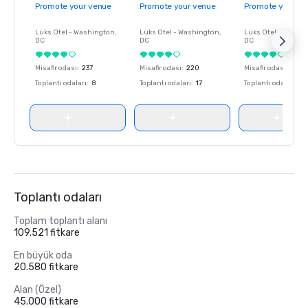
Promote your venue
Promote your venue
Promote your ve
Lüks Otel -
Washington
,
Lüks Otel -
Washington
,
Lüks Otel -
Washin
DC
DC
DC
Misafir odası
:
237
Misafir odası
:
220
Misafir odası
:
237
Toplantı odaları
:
8
Toplantı odaları
:
17
Toplantı odaları
:
8
Toplantı odaları
Toplam toplantı alanı
109.521 fitkare
En büyük oda
20.580 fitkare
Alan (Özel)
45.000 fitkare