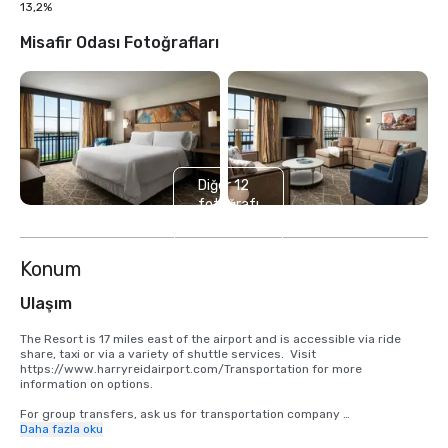
13,2%
Misafir Odası Fotoğrafları
Diğer 12
fotoğrafı
göster
Konum
Ulaşım
The Resort is 17 miles east of the airport and is accessible via ride 
share, taxi or via a variety of shuttle services.  Visit 
https://www.harryreidairport.com/Transportation for more 
information on options.    

For group transfers, ask us for transportation company 
recommendations for shuttles, buses, SUV's and limousines.
Daha fazla oku