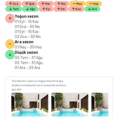
Oca
Şub
Mar
Nis
May
Haz
Tem
Ağu
Eyl
Eki
Kas
Ara
Yoğun sezon
01 Eyl - 15 Kas
01 Oca - 30 Nis
01 Eyl - 15 Kas
02 Oca - 30 Nis
Ara sezon
01 May - 30 Haz
Düşük sezon
05 Tem - 31 Ağu
05 Tem - 31 Ağu
01 Ara - 29 Ara
The Westin Lake Las Vegas Resort & Spa
mekanına bakanlar aynı zamanda şunlara
göz attı