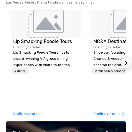
Las Vegas Resort & Spa tarafından özenle seçilmiştir.
Lip Smacking Foodie Tours
Birden çok şehir
Birden çok şehir
Lip Smacking Foodie Tours hosts
Since our founding in 
award-winning VIP group dining
Charles & Associates
experiences with visits to the top
become the premier de
restaurants throughout the United
event management co
Aktivite
Tercih edilen personel
States. Choose either a daytime
Hawaiian Islands, ren
activity or evening dine-around where
expertise in the MICE, 
groups are escorted immediately to
wholesale, luxury, and
the best tables in the house at the
Today, more than 40 ye
most-sought-after restaurants to
MC&A has evolved int
enjoy a parade of signature dishes
winning, full-service 
Profili ziyaret et
Profili ziyaret et
and craft cocktails at each venue, all
partner, proudly delive
with complete VIP service. This unique
experiences across No
experience gives guests the
Our primary service de