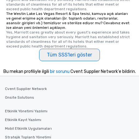
ensuring there is never a dull moment.
standards of cleanliness for all of its hotels that either meet or 
exceed public health department regulations. 
Different Types of Cuisine Our
The Westin Lake Las Vegas Resort & Spa tesisi, kamuya açık alanları
experiences offer the ability to enjoy
ve genel erişime açık olanakları (ör. toplantı odaları, restoranlar,
several renowned restaurants in one
asansör girişleri vb.) temizliyor ve sterilize ediyor mu? Cevabınız evet
ise alınan yeni önlemleri açıklayın.
convenient outing, including ones you
Yes, Marriott cares greatly about every guest's experience and takes 
and your guests might not have
hygiene and sanitation very seriously. Marriott has established strict 
standards of cleanliness for all of its hotels that either meet or 
discovered otherwise on your own or
exceed public health department regulations. 
at a typical corporate dinner. We offer
Tüm SSS'leri göster
a way to try some of the finest spots
in the city and dive into various
cuisines and dishes. All the pre-
Bu mekan profiliyle ilgili
bir sorunu
Cvent Supplier Network'e bildirin.
selected dishes are curated to our
high standards to ensure they will
delight any palate. Tours Available
Cvent Supplier Network
from Day to Night With any corporate
Onsite Solutions
group experience, booking flexibility is
key. Whether you desire a tour during
Etkinlik Yönetimi Yazılımı
business hours or early evening right
Etkinlik Kayıt Yazılımı
after work, we can coordinate with
you to provide options that fit your
Mobil Etkinlik Uygulamaları
needs. Go for as Long or as Short as
Stratejik Toplantı Yönetimi