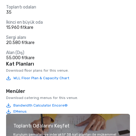
Toplantı odaları
35
İkinci en büyük oda
15.960 fitkare
Sergi alanı
20.580 fitkare
Alan (Dış)
55.000 fitkare
Kat Planları
Download floor plans for this venue.
WLL Floor Plan & Capacity Chart
Menüler
Download catering menus for this venue.
Bandwidth Calculator Encore®
EMenus
Toplantı Odalarını Keşfet
Kurulum şemaları ve interaktif 3B kat planları ile mükemmel