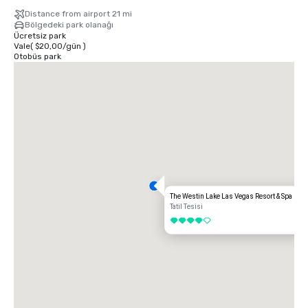
Distance from airport 21 mi
Bölgedeki park olanağı
Ücretsiz park
Vale
(
$20,00
/
gün
)
Otobüs park
The Westin Lake Las Vegas Resort & Spa
Tatil Tesisi
4 / 5