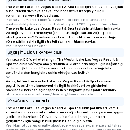
last. It’s an experience that attendees
The Westin Lake Las Vegas Resort & Spa tesisi için kamuyla paylaşılan
sürdürülebilirlik veya sosyal etki hedefleri/stratejisiyle ilgili
will reminisce about long after they
yorumlarınızı veya linki paylaşın.
leave. Location, Location, Location
Please visit Marriott.com/Serve360 for Marriott International's 
One of the best reasons to book is the
sustainability & social impact strategy and 2025 goals information.
The Westin Lake Las Vegas Resort & Spa tesisinin atıkların imhasıyla
convenient and efficient way the
ve doğru yönlendirilmesiyle (ör. plastik, kağıt, karton vb.) ilgili bir
experience is designed. All
stratejisi var mı? Cevabınız evet ise lütfen atıkların imhası ve doğru
yönlendirilmesiyle ilgili stratejinizin ayrıntılarını paylaşın.
restaurants are within an easy
Yes, Cardboard,Cooking Oil
walking distance of each other. The
ÇEŞITLILIK VE KAPSAYICILIK
short stroll allows your group
Yalnızca A.B.D.'deki oteller için: The Westin Lake Las Vegas Resort &
members a chance to engage in prime
Spa tesisinin ve/veya ana şirketinin %51 oranında çeşitliliğin sağlandığı
networking opportunities before
bir ticari işletme sertifikası var mı? Cevabınız evet ise aşağıdaki
heading to the next place on your tour
sertifikalardan hangisine sahip olduğunuzu belirtin.
NA
itinerary. You Get a Dinner and a Show
Varsa, lütfen The Westin Lake Las Vegas Resort & Spa tesisinin
Our tours offer an exquisite feast plus
çeşitlilik, eşitlik ve kapsayıcılıkla ilgili taahhütleri ve girişimleri
hakkındaki herkese açık raporunun bir bağlantı paylaşabilir misiniz?
entertainment. All tours include a
https://www.marriott.com/diversity/diversity-and-inclusion.mi
knowledgeable, professional guide
SAĞLIK VE GÜVENLIK
who leads the group on a walking tour,
The Westin Lake Las Vegas Resort & Spa tesisinin politikaları, kamu
offering engaging tidbits and
kurumlarının veya özel kuruluşlarının sağlık hizmeti tavsiyelerine uygun
fascinating stories. Several other
şekilde mı hazırlandı? Cevap evet ise lütfen bu uygulamaları
interactive experiences are included
geliştirmek için hangi kuruluşların kullanıldığını yazın.
Yes, Marriott cares greatly about every guest's experience and takes 
along the way exclusively to our tours,
hygiene and sanitation very seriously. Marriott has established strict 