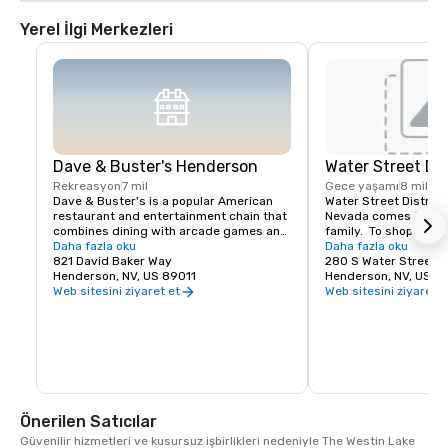
Yerel İlgi Merkezleri
Dave & Buster's Henderson
Water Street Dis
Rekreasyon
7 mil
Gece yaşamı
8 mil
Dave & Buster's is a popular American 
Water Street District
restaurant and entertainment chain that 
Nevada comes to be w
combines dining with arcade games and 
family.  To shop local.
other entertainment options.
Daha fazla oku
just a place to be. It’s
Daha fazla oku
821 David Baker Way
yourself and explore a
280 S Water Street
Henderson, NV, US 89011
entrepreneurs and go
Henderson, NV, US 8
the feeling that there
Web sitesini ziyaret et
Web sitesini ziyaret e
only possibilities.  P
big-city gumption, and
making people feel at
streets, the people, t
character runs deep. 
real good times flow 
Önerilen Satıcılar
Güvenilir hizmetleri ve kusursuz işbirlikleri nedeniyle The Westin Lake 