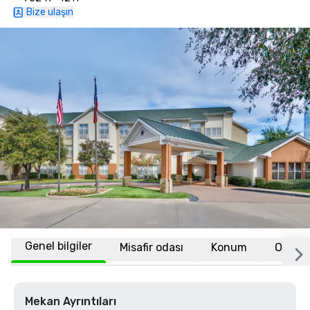
Bize ulaşın
Genel bilgiler
Misafir odası
Konum
Ortak 
Mekan Ayrıntıları