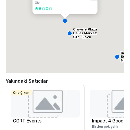
Otel
2 / 5
Crowne Plaza
Dallas Market
Ctr - Love
Field
Dalla
Suit
Medi
Cent
Yakındaki Satıcılar
Öne Çıkan
CORT Events
Impact 4 Good
Birden çok şehir