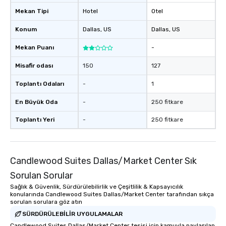
Mekan Tipi
Hotel
Otel
Konum
Dallas
, US
Dallas
, US
Mekan Puanı
-
Misafir odası
150
127
Toplantı Odaları
-
1
En Büyük Oda
-
250 fitkare
Toplantı Yeri
-
250 fitkare
Candlewood Suites Dallas/Market Center Sık
Sorulan Sorular
Sağlık & Güvenlik, Sürdürülebilirlik ve Çeşitlilik & Kapsayıcılık
konularında Candlewood Suites Dallas/Market Center tarafından sıkça
sorulan sorulara göz atın
SÜRDÜRÜLEBILIR UYGULAMALAR
Candlewood Suites Dallas/Market Center tesisi için kamuyla paylaşılan