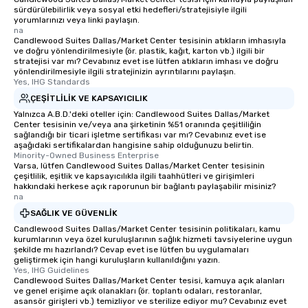
sürdürülebilirlik veya sosyal etki hedefleri/stratejisiyle ilgili
yorumlarınızı veya linki paylaşın.
na
Candlewood Suites Dallas/Market Center tesisinin atıkların imhasıyla
ve doğru yönlendirilmesiyle (ör. plastik, kağıt, karton vb.) ilgili bir
stratejisi var mı? Cevabınız evet ise lütfen atıkların imhası ve doğru
yönlendirilmesiyle ilgili stratejinizin ayrıntılarını paylaşın.
Yes, IHG Standards
ÇEŞITLILIK VE KAPSAYICILIK
Yalnızca A.B.D.'deki oteller için: Candlewood Suites Dallas/Market
Center tesisinin ve/veya ana şirketinin %51 oranında çeşitliliğin
sağlandığı bir ticari işletme sertifikası var mı? Cevabınız evet ise
aşağıdaki sertifikalardan hangisine sahip olduğunuzu belirtin.
Minority-Owned Business Enterprise
Varsa, lütfen Candlewood Suites Dallas/Market Center tesisinin
çeşitlilik, eşitlik ve kapsayıcılıkla ilgili taahhütleri ve girişimleri
hakkındaki herkese açık raporunun bir bağlantı paylaşabilir misiniz?
na
SAĞLIK VE GÜVENLIK
Candlewood Suites Dallas/Market Center tesisinin politikaları, kamu
kurumlarının veya özel kuruluşlarının sağlık hizmeti tavsiyelerine uygun
şekilde mı hazırlandı? Cevap evet ise lütfen bu uygulamaları
geliştirmek için hangi kuruluşların kullanıldığını yazın.
Yes, IHG Guidelines
Candlewood Suites Dallas/Market Center tesisi, kamuya açık alanları
ve genel erişime açık olanakları (ör. toplantı odaları, restoranlar,
asansör girişleri vb.) temizliyor ve sterilize ediyor mu? Cevabınız evet