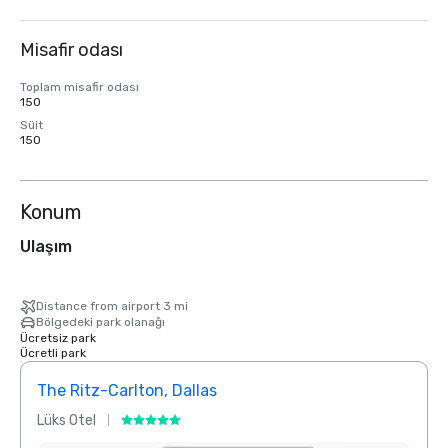
Misafir odası
Toplam misafir odası
150
Süit
150
Konum
Ulaşım
Distance from airport 3 mi
Bölgedeki park olanağı
Ücretsiz park
Ücretli park
The Ritz-Carlton, Dallas
Crow
Lüks Otel
Otel