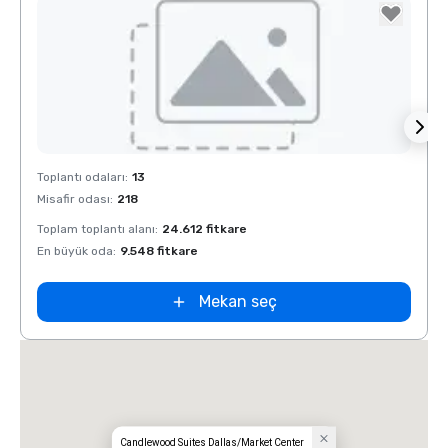
Removed from favorites
Rem
Toplantı odaları
:
13
Toplan
Misafir odası
:
218
Misafi
Toplam toplantı alanı
:
24.612 fitkare
Toplam
En büyük oda
:
9.548 fitkare
En bü
Mekan seç
Candlewood Suites Dallas/Market Center