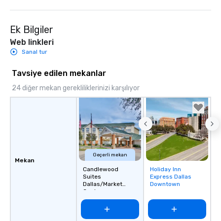
Ek Bilgiler
Web linkleri
Sanal tur
Tavsiye edilen mekanlar
24 diğer mekan gerekliliklerinizi karşılıyor
Geçerli mekan
Mekan
Candlewood
Holiday Inn
Removed from
Suites
Express Dallas
favorites
Dallas/Market
Downtown
Center