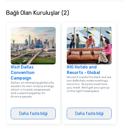
Bağlı Olan Kuruluşlar (2)
Visit Dallas
IHG Hotels and
Convention
Resorts - Global
We can't create the deck, but we
Campaign
can definitely make meetings
Dallas, an emerging global city,
more fun. So come meet how
exudes its own unique energy,
you meet. We'll get your group
which is fueled, empowered
in the right headspace.
and supercharged by its
diverse people.
Daha fazla bilgi
Daha fazla bilgi