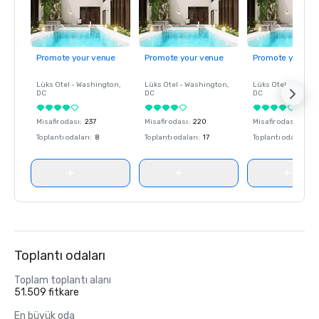
Promote your venue
Promote your venue
Promote your ve
Lüks Otel -
Washington
,
Lüks Otel -
Washington
,
Lüks Otel -
Washin
DC
DC
DC
Misafir odası
:
237
Misafir odası
:
220
Misafir odası
:
237
Toplantı odaları
:
8
Toplantı odaları
:
17
Toplantı odaları
:
8
Toplantı odaları
Toplam toplantı alanı
51.509 fitkare
En büyük oda