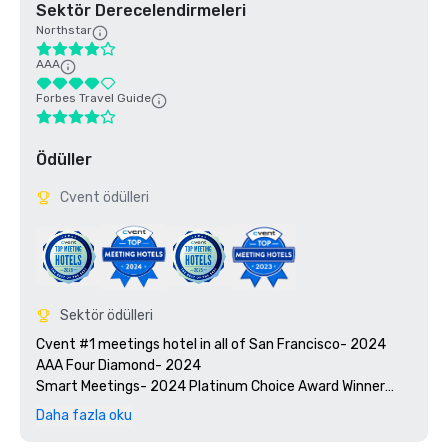
Sektör Derecelendirmeleri
Northstar
AAA
Forbes Travel Guide
Ödüller
Cvent ödülleri
Sektör ödülleri
Cvent #1 meetings hotel in all of San Francisco- 2024

AAA Four Diamond- 2024

Smart Meetings- 2024 Platinum Choice Award Winner

Travel + Leisure’s 2025 World’s Best Awards

Daha fazla oku
2025 Green Key certified - 4-key rating
