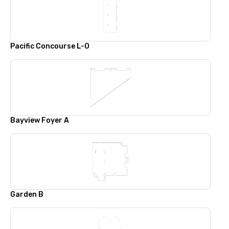
Pacific Concourse L-O
Bayview Foyer A
Garden B