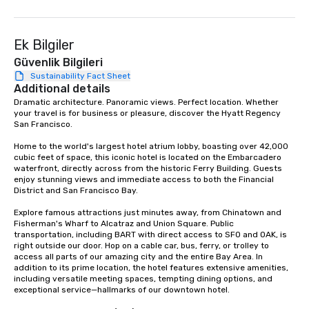
Our exclusive experien
ultimate networking op
a typical sit-down dinn
Ek Bilgiler
to engage the person t
Güvenlik Bilgileri
right of you. Because 
Sustainability Fact Sheet
place at multiple resta
Additional details
walking in between, th
Dramatic architecture. Panoramic views. Perfect location. Whether 
your travel is for business or pleasure, discover the Hyatt Regency 
countless opportunitie
San Francisco. 

with different people 
down at each venue a
Home to the world's largest hotel atrium lobby, boasting over 42,000 
traverse along the way
cubic feet of space, this iconic hotel is located on the Embarcadero 
waterfront, directly across from the historic Ferry Building. Guests 
experiences not only 
enjoy stunning views and immediate access to both the Financial 
ways to network, but a
District and San Francisco Bay. 

way to do so. Large Groups Welcome
Explore famous attractions just minutes away, from Chinatown and 
Lip Smacking Foodie To
Fisherman's Wharf to Alcatraz and Union Square. Public 
groups, small or large.
transportation, including BART with direct access to SFO and OAK, is 
experiences can acc
right outside our door. Hop on a cable car, bus, ferry, or trolley to 
access all parts of our amazing city and the entire Bay Area. In 
groups from as few as
addition to its prime location, the hotel features extensive amenities, 
as 500 guests, making
including versatile meeting spaces, tempting dining options, and 
choice for any corpora
exceptional service—hallmarks of our downtown hotel. 

Stress-Free Booking 