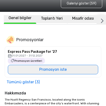
Galeriyi göster (59)
Genel bilgiler
Toplantı Yeri
Misafir odası
K
Promosyonlar
Express Pass Package for '27
01.01.2027 - 31.12.2027
Promosyon ücretleri
Promosyon iste
Tümünü göster (3)
Hakkımızda
The Hyatt Regency San Francisco, located along the iconic 
Embarcadero, is a centerpiece of the city’s waterfront. With stunning 