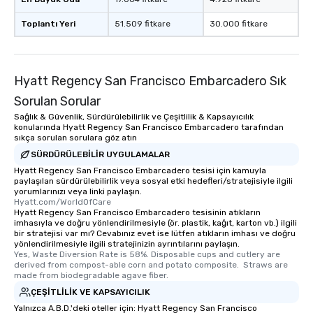
experience is designed
Toplantı Yeri
51.509 fitkare
30.000 fitkare
restaurants are within
walking distance of ea
short stroll allows you
members a chance to 
Hyatt Regency San Francisco Embarcadero Sık
networking opportunit
Sorulan Sorular
heading to the next pl
itinerary. You Get a Dinner and a Show
Sağlık & Güvenlik, Sürdürülebilirlik ve Çeşitlilik & Kapsayıcılık
konularında Hyatt Regency San Francisco Embarcadero tarafından
Our tours offer an exqu
sıkça sorulan sorulara göz atın
entertainment. All tour
SÜRDÜRÜLEBILIR UYGULAMALAR
knowledgeable, profes
Hyatt Regency San Francisco Embarcadero tesisi için kamuyla
who leads the group on
paylaşılan sürdürülebilirlik veya sosyal etki hedefleri/stratejisiyle ilgili
offering engaging tidb
yorumlarınızı veya linki paylaşın.
Hyatt.com/WorldOfCare
fascinating stories. S
Hyatt Regency San Francisco Embarcadero tesisinin atıkların
interactive experience
imhasıyla ve doğru yönlendirilmesiyle (ör. plastik, kağıt, karton vb.) ilgili
along the way exclusive
bir stratejisi var mı? Cevabınız evet ise lütfen atıkların imhası ve doğru
yönlendirilmesiyle ilgili stratejinizin ayrıntılarını paylaşın.
ensuring there is neve
Yes, Waste Diversion Rate is 58%. Disposable cups and cutlery are 
Different Types of Cuis
derived from compost-able corn and potato composite.  Straws are 
made from biodegradable agave fiber.
experiences offer the a
several renowned rest
ÇEŞITLILIK VE KAPSAYICILIK
convenient outing, inc
Yalnızca A.B.D.'deki oteller için: Hyatt Regency San Francisco