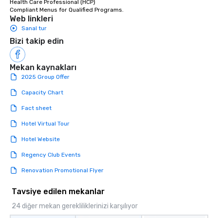
Health Care Professional (HCP) 

a tour is stress-free a
Compliant Menus for Qualified Programs.
enjoy the company of 
Web linkleri
more easily. You’ll tak
Sanal tur
knowing that everythin
Bizi takip edin
of from the moment the
booked to the minute i
Mekan kaynakları
Since the menu is alre
have nothing to worry 
2025 Group Offer
remember to submit ah
Capacity Chart
date any dietary restr
allergies for anyone in
Fact sheet
Feel Like a VIP at Each
Hotel Virtual Tour
Smacking Foodie Tours
group members never 
Hotel Website
about waiting in line to
Regency Club Events
restaurant or being sh
than desirable table. O
Renovation Promotional Flyer
everyone is treated lik
immediate seating upon
Tavsiye edilen mekanlar
What’s more, your gro
24 diğer mekan gerekliliklerinizi karşılıyor
a special warm welcom