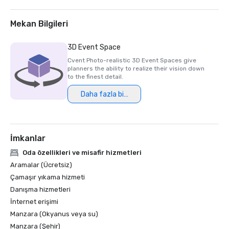
2025 Northstar Stella Award- Finalist, "Best On-Site 
Support Staff"  

2024 Northstar Stella Award - Bronze Medal, "Best 
Mekan Bilgileri
Hotel/Resort"

2024 Northstar Stella Award - Bronze Medal, "Best On-
3D Event Space
Site Support Staff"

Cvent Photo-realistic 3D Event Spaces give
2024 Northstar Stella Award - Finalist, "Best 
planners the ability to realize their vision down
Hotel/Resort Event Space"

to the finest detail.
2024 Condé Nast Traveler’s Readers’ Choice Awards – Top 
Daha fazla bilgi
İmkanlar
Oda özellikleri ve misafir hizmetleri
Aramalar (Ücretsiz)
Çamaşır yıkama hizmeti
Danışma hizmetleri
İnternet erişimi
Manzara (Okyanus veya su)
Manzara (Şehir)