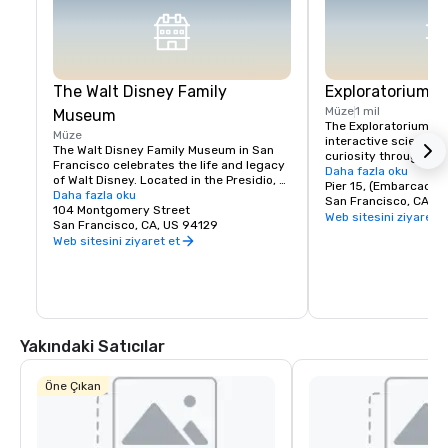
The Walt Disney Family
Exploratorium
Müze
1 mil
Museum
The Exploratorium in 
Müze
interactive science 
The Walt Disney Family Museum in San 
curiosity through han
Francisco celebrates the life and legacy 
Located at Pier 15, it
Daha fazla oku
of Walt Disney. Located in the Presidio, 
exhibits where visitor
Pier 15, (Embarcader
the museum showcases ten galleries 
Daha fazla oku
science, art, and hum
San Francisco, CA, U
featuring original artwork, early 
104 Montgomery Street
From creating optical 
Web sitesini ziyaret e
animation sketches, and interactive 
San Francisco, CA, US 94129
experimenting with so
exhibits. Highlights include a replica of 
Web sitesini ziyaret et
museum encourages pl
Disneyland’s model and the iconic 
and discovery for all a
Multiplane Camera. With rotating exhibits 
where exploration mee
and hands-on workshops, it's a must-
making it a must-visi
visit for Disney fans, offering a deeper 
look into the creativity behind Disney's 
magic.
Yakındaki Satıcılar
Öne Çıkan