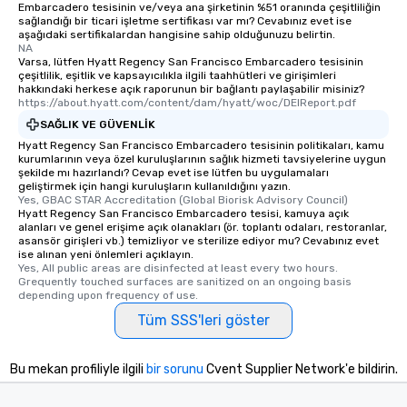
Embarcadero tesisinin ve/veya ana şirketinin %51 oranında çeşitliliğin
and your guests might
sağlandığı bir ticari işletme sertifikası var mı? Cevabınız evet ise
discovered otherwise 
aşağıdaki sertifikalardan hangisine sahip olduğunuzu belirtin.
at a typical corporate 
NA
Varsa, lütfen Hyatt Regency San Francisco Embarcadero tesisinin
a way to try some of t
çeşitlilik, eşitlik ve kapsayıcılıkla ilgili taahhütleri ve girişimleri
in the city and dive in
hakkındaki herkese açık raporunun bir bağlantı paylaşabilir misiniz?
https://about.hyatt.com/content/dam/hyatt/woc/DEIReport.pdf
cuisines and dishes. Al
selected dishes are cu
SAĞLIK VE GÜVENLIK
high standards to ensu
Hyatt Regency San Francisco Embarcadero tesisinin politikaları, kamu
kurumlarının veya özel kuruluşlarının sağlık hizmeti tavsiyelerine uygun
delight any palate. Tours Available
şekilde mı hazırlandı? Cevap evet ise lütfen bu uygulamaları
from Day to Night With
geliştirmek için hangi kuruluşların kullanıldığını yazın.
Yes, GBAC STAR Accreditation (Global Biorisk Advisory Council)
group experience, bookin
Hyatt Regency San Francisco Embarcadero tesisi, kamuya açık
key. Whether you desir
alanları ve genel erişime açık olanakları (ör. toplantı odaları, restoranlar,
business hours or earl
asansör girişleri vb.) temizliyor ve sterilize ediyor mu? Cevabınız evet
ise alınan yeni önlemleri açıklayın.
after work, we can coo
Yes, All public areas are disinfected at least every two hours. 
you to provide options 
Grequently touched surfaces are sanitized on an ongoing basis 
depending upon frequency of use.
needs. Go for as Long or as Short as
You Like Along with fle
Tüm SSS'leri göster
scheduling, Lip Smack
Tours also provides a 
Bu mekan profiliyle ilgili
bir sorunu
Cvent Supplier Network'e bildirin.
durations. Our shortes
2.5 hours; our longest 