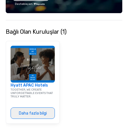
with utmost care, who
Destekleyen
each experience with 
engaging information 
Lip Smacking Foodie T
entertaining activity 
Bağlı Olan Kuruluşlar (1)
dining experience meld
that are sure to add ne
meeting events, from 
team building. All-Inclusive Group
Dining When meeting p
corporate group event
Smacking Foodie Tours,
group is assured a top
experience with three 
Hyatt APAC Hotels
signature dishes at ea
TOGETHER, WE CREATE
Our affordable tours a
UNFORGETTABLE EVENTS THAT
TRULY MATTER.
person with tax and gr
included. The only thi
are drinks. However, 
Daha fazla bilgi
package upgrade is ava
provides guests a sign
at various stops. Build Your Network