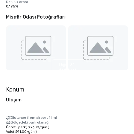
Doluluk oranı
0,195%
Misafir Odası Fotoğrafları
Diğer 31
fotoğrafı
göster
Konum
Ulaşım
Distance from airport 11 mi
Bölgedeki park olanağı
Ücretli park
(
$37,00
/
gün
)
Vale
(
$91,00
/
gün
)