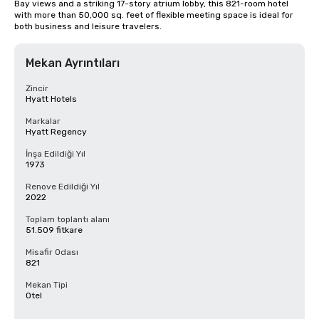
Bay views and a striking 17-story atrium lobby, this 821-room hotel 
with more than 50,000 sq. feet of flexible meeting space is ideal for 
both business and leisure travelers.
Mekan Ayrıntıları
Zincir
Hyatt Hotels
Markalar
Hyatt Regency
İnşa Edildiği Yıl
1973
Renove Edildiği Yıl
2022
Toplam toplantı alanı
51.509 fitkare
Misafir Odası
821
Mekan Tipi
Otel