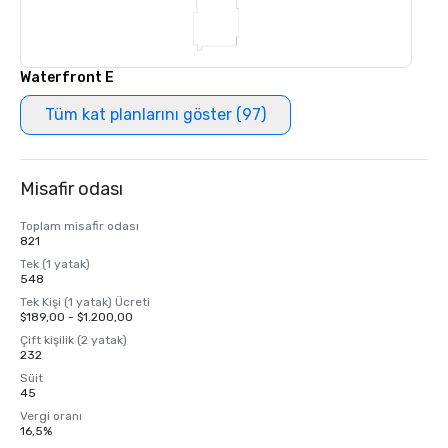
Waterfront E
Tüm kat planlarını göster (97)
Misafir odası
Toplam misafir odası
821
Tek (1 yatak)
548
Tek Kişi (1 yatak) Ücreti
$189,00 - $1.200,00
Çift kişilik (2 yatak)
232
Süit
45
Vergi oranı
16,5%