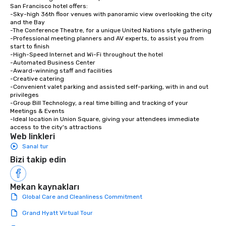
experiences not only 
San Francisco hotel offers:

-Sky-high 36th floor venues with panoramic view overlooking the city 
ways to network, but a
and the Bay

way to do so. Large Groups Welcome
-The Conference Theatre, for a unique United Nations style gathering

Lip Smacking Foodie To
-Professional meeting planners and AV experts, to assist you from 
start to finish

groups, small or large.
-High-Speed Internet and Wi-Fi throughout the hotel

experiences can acc
-Automated Business Center

groups from as few as
-Award-winning staff and facilities

-Creative catering

as 500 guests, making
-Convenient valet parking and assisted self-parking, with in and out 
choice for any corpora
privileges

Stress-Free Booking 
-Group Bill Technology, a real time billing and tracking of your 
Meetings & Events

a tour is stress-free a
-Ideal location in Union Square, giving your attendees immediate 
enjoy the company of 
access to the city's attractions
more easily. You’ll tak
Web linkleri
knowing that everythin
Sanal tur
of from the moment the
Bizi takip edin
booked to the minute i
Since the menu is alre
Mekan kaynakları
have nothing to worry 
remember to submit ah
Global Care and Cleanliness Commitment
date any dietary restr
Grand Hyatt Virtual Tour
allergies for anyone in