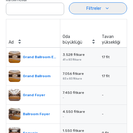
Filtreler
Oda
Tavan
Ad
büyüklüğü
yüksekliği
3.528 fitkare
Grand Ballroom East or West
17 fit
41 x 83 fitkare
7.056 fitkare
Grand Ballroom
17 fit
83 x 83 fitkare
7.450 fitkare
Grand Foyer
-
-
4.550 fitkare
Ballroom Foyer
-
-
1.550 fitkare