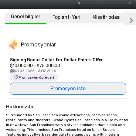
Genel bilgiler
Toplantı Yeri
Misafir odası
K
Promosyonlar
Signing Bonus Dollar for Dollar Points Offer
$10.000,00 - $75.000,00
01.03.2026 - 31.12.2026
Promosyon ücretleri
Promosyon iste
Hakkımızda
Surrounded by San Francisco iconic attractions, premier shops, 
restaurants and theaters, Grand Hyatt San Francisco is a luxury hotel 
in downtown San Francisco with a stylish ambiance that is bold and 
welcoming. This timeless San Francisco hotel on Union Square 
features innovative & residential style guestrooms with modern 