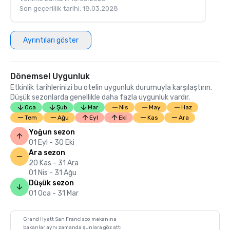
Son geçerlilik tarihi: 18.03.2028
Ayrıntıları göster
Dönemsel Uygunluk
Etkinlik tarihlerinizi bu otelin uygunluk durumuyla karşılaştırın.
Düşük sezonlarda genellikle daha fazla uygunluk vardır.
Oca
Şub
Mar
Nis
May
Haz
Tem
Ağu
Eyl
Eki
Kas
Ara
Yoğun sezon
01 Eyl - 30 Eki
Ara sezon
20 Kas - 31 Ara
01 Nis - 31 Ağu
Düşük sezon
01 Oca - 31 Mar
Grand Hyatt San Francisco mekanına
bakanlar aynı zamanda şunlara göz attı