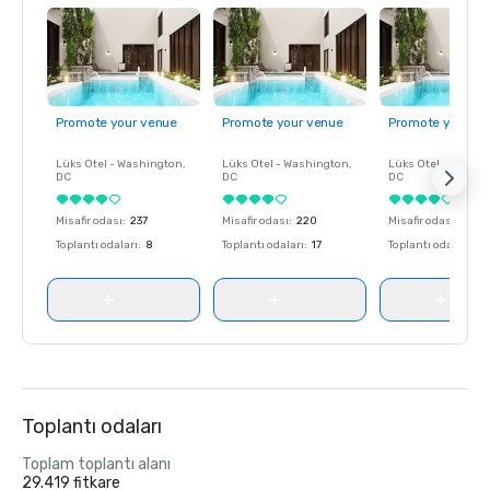
Promote your venue
Promote your venue
Promote your ve
Lüks Otel -
Washington
,
Lüks Otel -
Washington
,
Lüks Otel -
Washin
DC
DC
DC
Misafir odası
:
237
Misafir odası
:
220
Misafir odası
:
237
Toplantı odaları
:
8
Toplantı odaları
:
17
Toplantı odaları
:
8
Toplantı odaları
Toplam toplantı alanı
29.419 fitkare