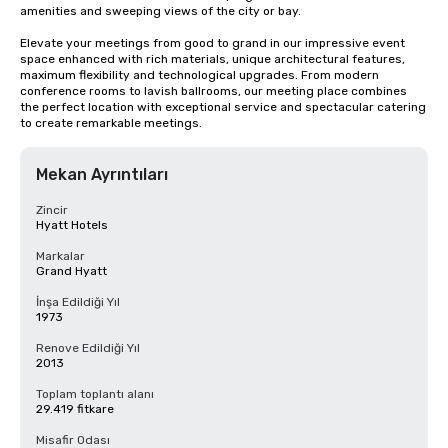
amenities and sweeping views of the city or bay. 

Elevate your meetings from good to grand in our impressive event 
space enhanced with rich materials, unique architectural features, 
maximum flexibility and technological upgrades. From modern 
conference rooms to lavish ballrooms, our meeting place combines 
the perfect location with exceptional service and spectacular catering 
to create remarkable meetings.
Mekan Ayrıntıları
Zincir
Hyatt Hotels
Markalar
Grand Hyatt
İnşa Edildiği Yıl
1973
Renove Edildiği Yıl
2013
Toplam toplantı alanı
29.419 fitkare
Misafir Odası