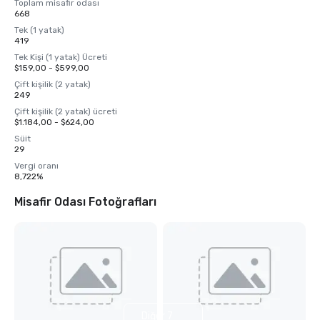
Toplam misafir odası
668
Tek (1 yatak)
419
Tek Kişi (1 yatak) Ücreti
$159,00 - $599,00
Çift kişilik (2 yatak)
249
Çift kişilik (2 yatak) ücreti
$1.184,00 - $624,00
Süit
29
Vergi oranı
8,722%
Misafir Odası Fotoğrafları
Diğer 7