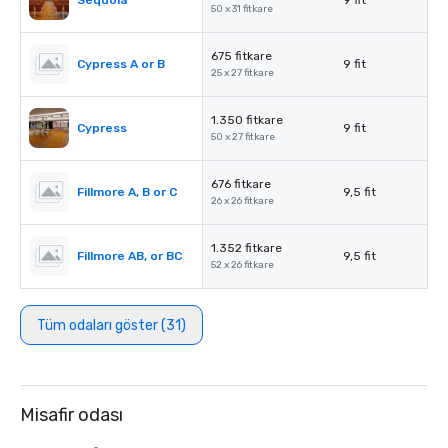
Sequoia
9 fit
50 x 31 fitkare
675 fitkare
Cypress A or B
9 fit
25 x 27 fitkare
1.350 fitkare
Cypress
9 fit
50 x 27 fitkare
676 fitkare
Fillmore A, B or C
9,5 fit
26 x 26 fitkare
1.352 fitkare
Fillmore AB, or BC
9,5 fit
52 x 26 fitkare
Tüm odaları göster (31)
Misafir odası