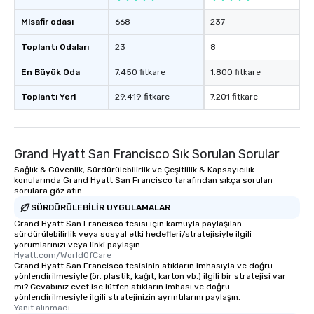
Smacking Foodie Tours
Misafir odası
668
237
to gather and dine tha
experienced, and all ar
Toplantı Odaları
23
8
remember. Our one-of-
are special, from the fi
En Büyük Oda
7.450 fitkare
1.800 fitkare
last. It’s an experienc
Toplantı Yeri
29.419 fitkare
7.201 fitkare
will reminisce about lo
leave. Location, Location, Location
One of the best reason
convenient and efficie
Grand Hyatt San Francisco Sık Sorulan Sorular
experience is designed
Sağlık & Güvenlik, Sürdürülebilirlik ve Çeşitlilik & Kapsayıcılık
restaurants are within
konularında Grand Hyatt San Francisco tarafından sıkça sorulan
walking distance of ea
sorulara göz atın
short stroll allows you
SÜRDÜRÜLEBILIR UYGULAMALAR
members a chance to 
Grand Hyatt San Francisco tesisi için kamuyla paylaşılan
networking opportunit
sürdürülebilirlik veya sosyal etki hedefleri/stratejisiyle ilgili
yorumlarınızı veya linki paylaşın.
heading to the next pl
Hyatt.com/WorldOfCare
itinerary. You Get a Dinner and a Show
Grand Hyatt San Francisco tesisinin atıkların imhasıyla ve doğru
yönlendirilmesiyle (ör. plastik, kağıt, karton vb.) ilgili bir stratejisi var
Our tours offer an exqu
mı? Cevabınız evet ise lütfen atıkların imhası ve doğru
entertainment. All tour
yönlendirilmesiyle ilgili stratejinizin ayrıntılarını paylaşın.
knowledgeable, profes
Yanıt alınmadı.