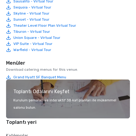
Sausalito - Virtual Tour
Sequoia - Virtual Tour
Skyline - Virtual Tour
Sunset - Virtual Tour
Theater Level Floor Plan Virtual Tour
Tiburon - Virtual Tour
Union Square - Virtual Tour
VIP Suite - Virtual Tour
Warfield - Virtual Tour
Menüler
Download catering menus for this venue.
Grand Hyatt SF Banquet Menu
Toplantı Odalarını Keşfet
Kurulum şemaları ve interaktif 3B kat planları ile mükemmel
salonu bulun.
Toplantı yeri
Katılımcılar