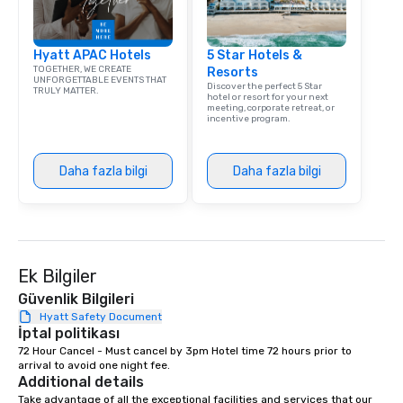
group is assured a top
experience with three 
Hyatt APAC Hotels
5 Star Hotels &
signature dishes at ea
TOGETHER, WE CREATE
Resorts
Our affordable tours a
UNFORGETTABLE EVENTS THAT
Discover the perfect 5 Star
TRULY MATTER.
person with tax and gr
hotel or resort for your next
meeting, corporate retreat, or
included. The only thi
incentive program.
are drinks. However, 
package upgrade is ava
provides guests a sign
Daha fazla bilgi
Daha fazla bilgi
at various stops. Build Your Network
Our exclusive experien
ultimate networking op
a typical sit-down dinn
to engage the person t
Ek Bilgiler
right of you. Because 
Güvenlik Bilgileri
place at multiple resta
Hyatt Safety Document
walking in between, th
İptal politikası
countless opportunitie
72 Hour Cancel - Must cancel by 3pm Hotel time 72 hours prior to 
with different people 
arrival to avoid one night fee.
down at each venue a
Additional details
traverse along the way
Take advantage of all the exceptional facilities and services that our 