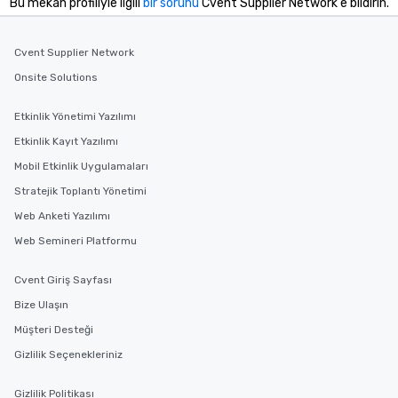
Bu mekan profiliyle ilgili
bir sorunu
Cvent Supplier Network'e bildirin.
key. Whether you desir
business hours or earl
after work, we can coo
Cvent Supplier Network
you to provide options 
Onsite Solutions
needs. Go for as Long or as Short as
You Like Along with fle
scheduling, Lip Smack
Etkinlik Yönetimi Yazılımı
Tours also provides a 
Etkinlik Kayıt Yazılımı
durations. Our shortes
Mobil Etkinlik Uygulamaları
2.5 hours; our longest 
hours, with optional 
Stratejik Toplantı Yönetimi
incentives.
Web Anketi Yazılımı
Web Semineri Platformu
Cvent Giriş Sayfası
Bize Ulaşın
Müşteri Desteği
Gizlilik Seçenekleriniz
Gizlilik Politikası