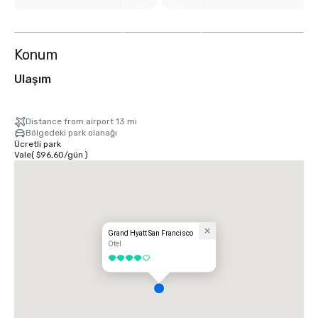
fotoğrafı
göster
Konum
Ulaşım
Distance from airport 13 mi
Bölgedeki park olanağı
Ücretli park
Vale
(
$96,60
/
gün
)
Grand Hyatt San Francisco
Otel
4 / 5