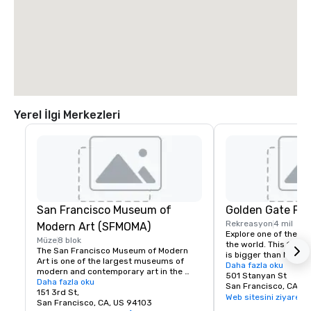
Yerel İlgi Merkezleri
San Francisco Museum of
Golden Gate Par
Rekreasyon
4 mil
Modern Art (SFMOMA)
Explore one of the lar
Müze
8 blok
the world. This 150-y
The San Francisco Museum of Modern 
is bigger than New Yor
Art is one of the largest museums of 
Park, and with much of
Daha fazla oku
modern and contemporary art in the 
vehicles, it’s a safe p
501 Stanyan St
United States and a thriving cultural 
Daha fazla oku
its hidden treasures l
San Francisco, CA, U
center for the Bay Area. It spans seven 
151 3rd St,
Academy of Sciences,
Web sitesini ziyaret e
stories and has a cafe and bookstore on 
San Francisco, CA, US 94103
Children’s Quarter, T