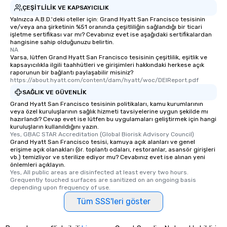
who leads the group on
ÇEŞITLILIK VE KAPSAYICILIK
offering engaging tidb
Yalnızca A.B.D.'deki oteller için: Grand Hyatt San Francisco tesisinin
ve/veya ana şirketinin %51 oranında çeşitliliğin sağlandığı bir ticari
fascinating stories. S
işletme sertifikası var mı? Cevabınız evet ise aşağıdaki sertifikalardan
interactive experience
hangisine sahip olduğunuzu belirtin.
along the way exclusive
NA
Varsa, lütfen Grand Hyatt San Francisco tesisinin çeşitlilik, eşitlik ve
ensuring there is neve
kapsayıcılıkla ilgili taahhütleri ve girişimleri hakkındaki herkese açık
Different Types of Cuis
raporunun bir bağlantı paylaşabilir misiniz?
https://about.hyatt.com/content/dam/hyatt/woc/DEIReport.pdf
experiences offer the a
several renowned rest
SAĞLIK VE GÜVENLIK
convenient outing, inc
Grand Hyatt San Francisco tesisinin politikaları, kamu kurumlarının
veya özel kuruluşlarının sağlık hizmeti tavsiyelerine uygun şekilde mı
and your guests might
hazırlandı? Cevap evet ise lütfen bu uygulamaları geliştirmek için hangi
discovered otherwise 
kuruluşların kullanıldığını yazın.
at a typical corporate 
Yes, GBAC STAR Accreditation (Global Biorisk Advisory Council)
Grand Hyatt San Francisco tesisi, kamuya açık alanları ve genel
a way to try some of t
erişime açık olanakları (ör. toplantı odaları, restoranlar, asansör girişleri
in the city and dive in
vb.) temizliyor ve sterilize ediyor mu? Cevabınız evet ise alınan yeni
önlemleri açıklayın.
cuisines and dishes. Al
Yes, All public areas are disinfected at least every two hours. 
selected dishes are cu
Grequently touched surfaces are sanitized on an ongoing basis 
high standards to ensu
depending upon frequency of use.
delight any palate. Tours Available
Tüm SSS'leri göster
from Day to Night With
group experience, bookin