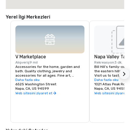
Yerel İlgi Merkezleri
V Marketplace
Napa Valley Tas
Alışveriş
9 mil
Rekreasyon
3 dk.
Accessories for the home, garden and 
Bill Hill’s family-own
bath. Quality clothing, jewelry and 
the eastern hills of Na
accessories for all ages. Fine art, 
Visit us to taste Pri
gourmet foods, chocolates, wines and 
Daha fazla oku
38° & Tetra wines.
Daha fazla oku
wine tasting. Romantic gifts and 
6525 Washington Street
1021 Atlas Peak Rd
collectibles from Napa Valley and around 
Napa, CA, US 94599
Napa, CA, US 94559
the world, complementing a delightful 
Web sitesini ziyaret et
Web sitesini ziyaret e
variety of Wine Country dining.