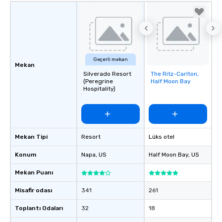
Geçerli mekan
Mekan
Silverado Resort
The Ritz-Carlton,
Removed from
(Peregrine
Half Moon Bay
favorites
Hospitality)
Mekan Tipi
Resort
Lüks otel
Konum
Napa
, US
Half Moon Bay
, US
Mekan Puanı
Misafir odası
341
261
Toplantı Odaları
32
18