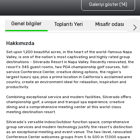
Galeriyi göster (14)
Genel bilgiler
Toplantı Yeri
Misafir odası
K
Hakkımızda
Set upon 1,200 beautiful acres, in the heart of the world-famous Napa 
Valley, is one of the nation’s most captivating and highly rated group 
destinations - Silverado Resort in Napa Valley. Recently renovated, the 
resort’s 345 guest rooms, two PGA championship golf courses, full-
service Conference Center, creative dining options, the region’s 
largest luxury spa, plus a prime location in California’s acclaimed wine 
country, create an environment ideal for relaxation, inspiration and 
productivity.

Combining exceptional service and modern facilities, Silverado offers 
championship golf, a unique and tranquil spa experience, creative 
dining and a comprehensive meeting center at this world-class 
meeting destination resort. 

Silverado’s versatile indoor/outdoor function space, comprehensive 
group services and modern technology justify the resort’s distinction 
as an exceptional meeting and event venue. The two-level, renovated 
Conference Center welcomes groups from 5 to 500 in 17,000 square 