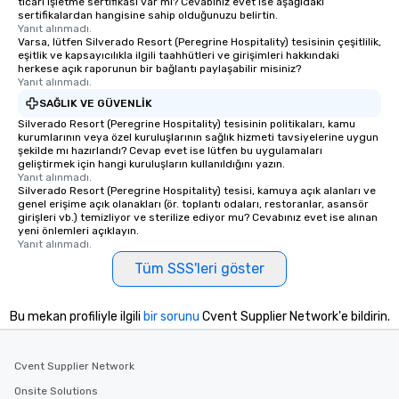
ticari işletme sertifikası var mı? Cevabınız evet ise aşağıdaki
sertifikalardan hangisine sahip olduğunuzu belirtin.
Yanıt alınmadı.
Varsa, lütfen Silverado Resort (Peregrine Hospitality) tesisinin çeşitlilik,
eşitlik ve kapsayıcılıkla ilgili taahhütleri ve girişimleri hakkındaki
herkese açık raporunun bir bağlantı paylaşabilir misiniz?
Yanıt alınmadı.
SAĞLIK VE GÜVENLIK
Silverado Resort (Peregrine Hospitality) tesisinin politikaları, kamu
kurumlarının veya özel kuruluşlarının sağlık hizmeti tavsiyelerine uygun
şekilde mı hazırlandı? Cevap evet ise lütfen bu uygulamaları
geliştirmek için hangi kuruluşların kullanıldığını yazın.
Yanıt alınmadı.
Silverado Resort (Peregrine Hospitality) tesisi, kamuya açık alanları ve
genel erişime açık olanakları (ör. toplantı odaları, restoranlar, asansör
girişleri vb.) temizliyor ve sterilize ediyor mu? Cevabınız evet ise alınan
yeni önlemleri açıklayın.
Yanıt alınmadı.
Tüm SSS'leri göster
Bu mekan profiliyle ilgili
bir sorunu
Cvent Supplier Network'e bildirin.
Cvent Supplier Network
Onsite Solutions