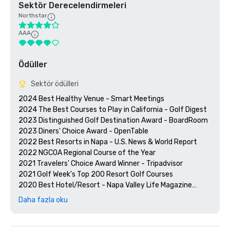
Sektör Derecelendirmeleri
Northstar
AAA
Ödüller
Sektör ödülleri
2024 Best Healthy Venue - Smart Meetings

2024 The Best Courses to Play in California - Golf Digest

2023 Distinguished Golf Destination Award - BoardRoom

2023 Diners' Choice Award - OpenTable  

2022 Best Resorts in Napa - U.S. News & World Report 

2022 NGCOA Regional Course of the Year

2021 Travelers' Choice Award Winner - Tripadvisor

2021 Golf Week's Top 200 Resort Golf Courses

2020 Best Hotel/Resort - Napa Valley Life Magazine

2020 Travelers' Choice Award - Tripadvisor

Daha fazla oku
2020 Best Day Spa - Napa Valley Life Magazine 

2020 USPTA NorCal Pro of the Year - Katie Dellich

2018 & 2019 TripAdvisor Certificate of Excellence
