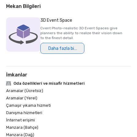
2018 & 2019 Readers' Choice Award - Condé Nast Traveler

Mekan Bilgileri
2016 & 2017 Platinum Choice Award - Smart Meetings

2017 Best of Resorts - Meetings Today 

3D Event Space
2016 Top Northern California Resort - Condé Nast 
Cvent Photo-realistic 3D Event Spaces give
planners the ability to realize their vision down
to the finest detail.
Daha fazla bilgi
İmkanlar
Oda özellikleri ve misafir hizmetleri
Aramalar (Ücretsiz)
Aramalar (Yerel)
Çamaşır yıkama hizmeti
Danışma hizmetleri
İnternet erişimi
Manzara (Bahçe)
Manzara (Dağ)