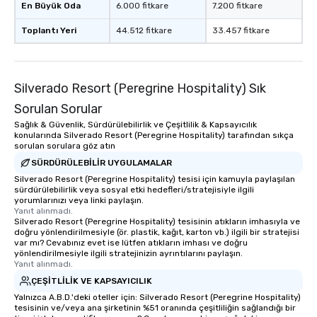
En Büyük Oda
6.000 fitkare
7.200 fitkare
Toplantı Yeri
44.512 fitkare
33.457 fitkare
Silverado Resort (Peregrine Hospitality) Sık
Sorulan Sorular
Sağlık & Güvenlik, Sürdürülebilirlik ve Çeşitlilik & Kapsayıcılık
konularında Silverado Resort (Peregrine Hospitality) tarafından sıkça
sorulan sorulara göz atın
SÜRDÜRÜLEBILIR UYGULAMALAR
Silverado Resort (Peregrine Hospitality) tesisi için kamuyla paylaşılan
sürdürülebilirlik veya sosyal etki hedefleri/stratejisiyle ilgili
yorumlarınızı veya linki paylaşın.
Yanıt alınmadı.
Silverado Resort (Peregrine Hospitality) tesisinin atıkların imhasıyla ve
doğru yönlendirilmesiyle (ör. plastik, kağıt, karton vb.) ilgili bir stratejisi
var mı? Cevabınız evet ise lütfen atıkların imhası ve doğru
yönlendirilmesiyle ilgili stratejinizin ayrıntılarını paylaşın.
Yanıt alınmadı.
ÇEŞITLILIK VE KAPSAYICILIK
Yalnızca A.B.D.'deki oteller için: Silverado Resort (Peregrine Hospitality)
tesisinin ve/veya ana şirketinin %51 oranında çeşitliliğin sağlandığı bir