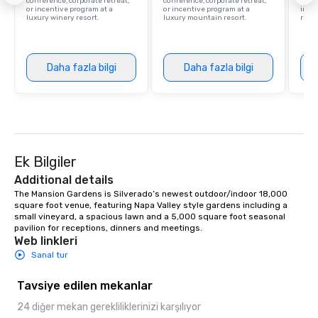
conference, corporate retreat,
conference, corporate retreat,
resor
or incentive program at a
or incentive program at a
ince
luxury winery resort.
luxury mountain resort.
retre
Daha fazla bilgi
Daha fazla bilgi
Ek Bilgiler
Additional details
The Mansion Gardens is Silverado’s newest outdoor/indoor 18,000 
square foot venue, featuring Napa Valley style gardens including a 
small vineyard, a spacious lawn and a 5,000 square foot seasonal 
pavilion for receptions, dinners and meetings.
Web linkleri
Sanal tur
Tavsiye edilen mekanlar
24 diğer mekan gerekliliklerinizi karşılıyor