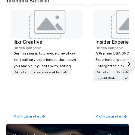
Yakındaki Satıcılar
ilixr Creative
Insider Experienc
Birden çok şehir
Birden çok şehir
Our mission is to provide one-of-a-
A Premier USA DMC Partner At 
kind culinary experiences that leave
Experience, we create
you and your guests with lasting
unforgettable events w
memories and satiated palates. Every
access to premium ve
Aktivite
Yiyecek-İçecek hizmeti
Aktivite
Olanaklar/He
detail is meticulously thought out, and
class entertainment, a
Lojistik/Dekor
+3
our commitment to hospitality, with
experiences. With over
over 40 years of experience working
expertise, we handle e
in some of the world's most
behind the scenes, en
acclaimed restaurants, brings a level
flawless, five-star exp
of excellence rarely found in the
Planners value our qu
Profili ziyaret et
Profili ziyaret et
catering industry.
times, all-inclusive b
turnarounds, strong i
relationships, and ope