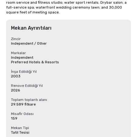
room service and fitness studio; water sport rentals; Drybar salon; a 
full-service spa; waterfront wedding ceremony lawn; and 30,000 
square feet of meeting space.
Mekan Ayrıntıları
Zincir
Independent / Other
Markalar
Independent
Preferred Hotels & Resorts
İnşa Edildiği Yıl
2003
Renove Edildiği Yıl
2026
Toplam toplantı alanı
29.589 fitkare
Misafir Odası
159
Mekan Tipi
Tatil Tesisi