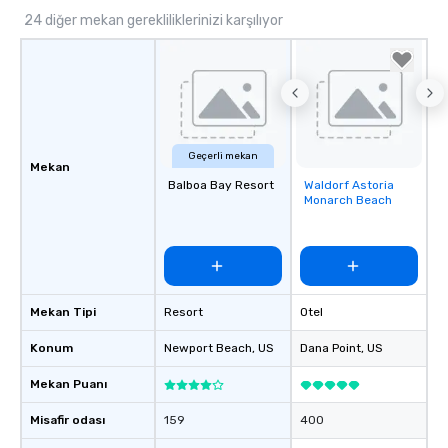
hour, to providing some sultry sounds
24 diğer mekan gerekliliklerinizi karşılıyor
for dinner which lead right into an
unforgettable all night dance party!
Pop Nouveau will be there every step
of the way to make planning your
wedding day a breeze. We have many
options available for every size venue
and every budget.
Geçerli mekan
Mekan
Balboa Bay Resort
Waldorf Astoria
Removed from
Monarch Beach
favorites
Mekan Tipi
Resort
Otel
Konum
Newport Beach
, US
Dana Point
, US
Mekan Puanı
Misafir odası
159
400