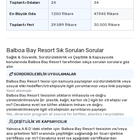
Toplantı Odaları
24
34
En Büyük Oda
7.250 fitkare
47.945 fitkare
Toplantı Yeri
29.589 fitkare
30.000 fitkare
Balboa Bay Resort Sık Sorulan Sorular
Sağlık & Güvenlik, Sürdürülebilirlik ve Çeşitlilik & Kapsayıcılık
konularında Balboa Bay Resort tarafından sıkça sorulan sorulara göz
atın
SÜRDÜRÜLEBILIR UYGULAMALAR
Balboa Bay Resort tesisi için kamuyla paylaşılan sürdürülebilirlik veya
sosyal etki hedefleri/stratejisiyle ilgili yorumlarınızı veya linki paylaşın.
Yanıt alınmadı.
Balboa Bay Resort tesisinin atıkların imhasıyla ve doğru
yönlendirilmesiyle (ör. plastik, kağıt, karton vb.) ilgili bir stratejisi var
mı? Cevabınız evet ise lütfen atıkların imhası ve doğru
yönlendirilmesiyle ilgili stratejinizin ayrıntılarını paylaşın.
Yes, diversion program at source for bottles, plastics recyclables.
ÇEŞITLILIK VE KAPSAYICILIK
Yalnızca A.B.D.'deki oteller için: Balboa Bay Resort tesisinin ve/veya
ana şirketinin %51 oranında çeşitliliğin sağlandığı bir ticari işletme
sertifikası var mı? Cevabınız evet ise aşağıdaki sertifikalardan