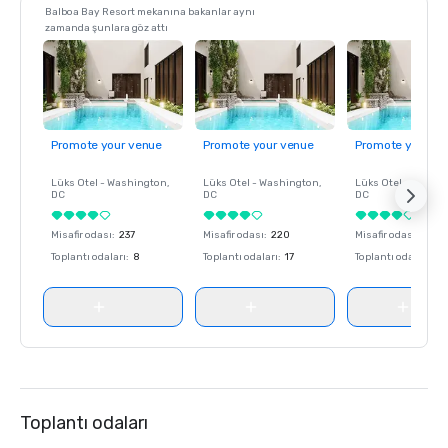
Balboa Bay Resort mekanına bakanlar aynı
zamanda şunlara göz attı
Promote your venue
Promote your venue
Promote your ve
Lüks Otel -
Washington
,
Lüks Otel -
Washington
,
Lüks Otel -
Washin
DC
DC
DC
Misafir odası
:
237
Misafir odası
:
220
Misafir odası
:
237
Toplantı odaları
:
8
Toplantı odaları
:
17
Toplantı odaları
:
8
Toplantı odaları