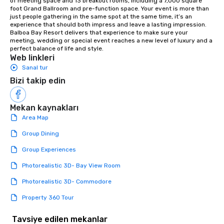
of meeting space and 13 breakout rooms, including a 7,000 square 
rearranged with syncopation, swing,
foot Grand Ballroom and pre-function space. Your event is more than 
and soul. ► Visual Sophistication: Our
just people gathering in the same spot at the same time, it’s an 
experience that should both impress and leave a lasting impression. 
performers reflect the "Nouveau"
Balboa Bay Resort delivers that experience to make sure your 
aesthetic—classic elegance with a
meeting, wedding or special event reaches a new level of luxury and a 
modern edge. By choosing Pop
perfect balance of life and style.
Web linkleri
Nouveau Jazz, you aren't just booking
Sanal tur
a band; you are securing an
immersive experience. We specialize
Bizi takip edin
in that "golden hour" energy—where
the music is sophisticated enough for
Mekan kaynakları
cocktails and conversation, yet
Area Map
infectious enough to keep guests
engaged and energized throughout
Group Dining
the night. ► Pop Nouveau has
Group Experiences
decades of experience performing at
weddings all over the planet! We are
Photorealistic 3D- Bay View Room
ready to provide you with the perfect
Photorealistic 3D- Commodore
soundtrack to enhance every moment
of your special day! From setting the
Property 360 Tour
mood for your "I do" moment, to
creating a swinging vibe for cocktail
Tavsiye edilen mekanlar