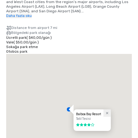
and West Coast cities from the region’s major airports, including Los 
Angeles Airport (LAX), Long Beach Airport (LGB), Orange County 
Airport (SNA), and San Diego Airport (SAN).

Daha fazla oku
•	Orange County Airport 7 miles/15 minutes

•	Long Beach Airport 14 miles/30 minutes

Distance from airport 7 mi
•	Los Angeles Airport 50 miles/60 minutes

Bölgedeki park olanağı
•	San Diego Airport 87 miles/90 minutes

Ücretli park
(
$40,00
/
gün
)
•	Anaheim Convention Center 16 miles/35 minutes
Vale
(
$50,00
/
gün
)
Sokağa park etme
Otobüs park
Balboa Bay Resort
Tatil Tesisi
4 / 5