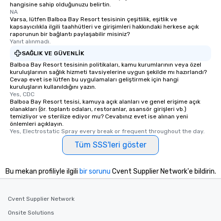
hangisine sahip olduğunuzu belirtin.
NA
Varsa, lütfen Balboa Bay Resort tesisinin çeşitlilik, eşitlik ve
kapsayıcılıkla ilgili taahhütleri ve girişimleri hakkındaki herkese açık
raporunun bir bağlantı paylaşabilir misiniz?
Yanıt alınmadı.
SAĞLIK VE GÜVENLIK
Balboa Bay Resort tesisinin politikaları, kamu kurumlarının veya özel
kuruluşlarının sağlık hizmeti tavsiyelerine uygun şekilde mı hazırlandı?
Cevap evet ise lütfen bu uygulamaları geliştirmek için hangi
kuruluşların kullanıldığını yazın.
Yes, CDC
Balboa Bay Resort tesisi, kamuya açık alanları ve genel erişime açık
olanakları (ör. toplantı odaları, restoranlar, asansör girişleri vb.)
temizliyor ve sterilize ediyor mu? Cevabınız evet ise alınan yeni
önlemleri açıklayın.
Yes, Electrostatic Spray every break or frequent throughout the day.
Tüm SSS'leri göster
Bu mekan profiliyle ilgili
bir sorunu
Cvent Supplier Network'e bildirin.
Cvent Supplier Network
Onsite Solutions