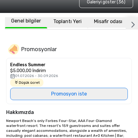
Galeriyi göster (36)
Genel bilgiler
Toplantı Yeri
Misafir odası
K
Promosyonlar
Endless Summer
$5.000,00 İndirim
01.07.2026 - 30.09.2026
Düşük ücret
Promosyon iste
Hakkımızda
Newport Beach’s only Forbes Four-Star, AAA Four-Diamond 
waterfront resort. The resort’s 159 guestrooms and suites offer 
casually elegant accommodations, alongside a wealth of amenities, 
including: pool cabanas; a waterfront restaurant A+O Kitchen | Bar; 