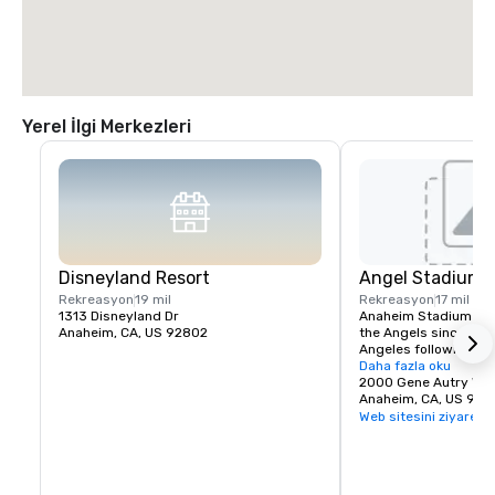
Yerel İlgi Merkezleri
Disneyland Resort
Angel Stadium 
Rekreasyon
19 mil
Rekreasyon
17 mil
1313 Disneyland Dr
Anaheim Stadium had
Anaheim, CA, US 92802
the Angels since thei
Angeles following the
stadium opened April 
Daha fazla oku
California Angels hos
2000 Gene Autry Wa
Francisco Giants in a
Anaheim, CA, US 928
The franchise's first
Web sitesini ziyaret e
game was April 19, 19
White Sox. The Los A
played at Wrigley Fiel
Chavez Ravine from 1