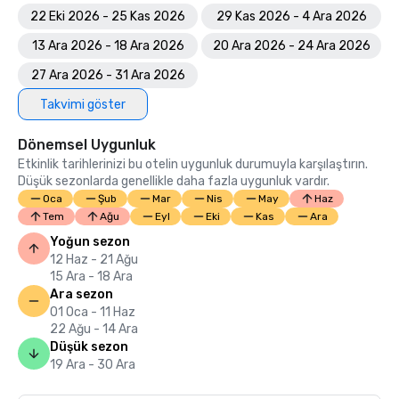
22 Eki 2026 - 25 Kas 2026
29 Kas 2026 - 4 Ara 2026
13 Ara 2026 - 18 Ara 2026
20 Ara 2026 - 24 Ara 2026
27 Ara 2026 - 31 Ara 2026
Takvimi göster
Dönemsel Uygunluk
Etkinlik tarihlerinizi bu otelin uygunluk durumuyla karşılaştırın.
Düşük sezonlarda genellikle daha fazla uygunluk vardır.
Oca
Şub
Mar
Nis
May
Haz
Tem
Ağu
Eyl
Eki
Kas
Ara
Yoğun sezon
12 Haz - 21 Ağu
15 Ara - 18 Ara
Ara sezon
01 Oca - 11 Haz
22 Ağu - 14 Ara
Düşük sezon
19 Ara - 30 Ara