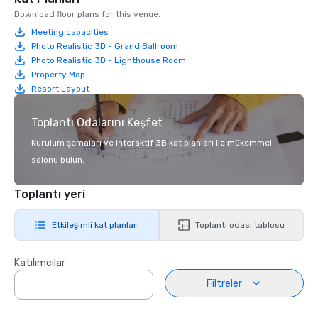
Download floor plans for this venue.
Meeting capacities
Photo Realistic 3D - Grand Ballroom
Photo Realistic 3D - Lighthouse Room
Property Map
Resort Layout
Toplantı Odalarını Keşfet
Kurulum şemaları ve interaktif 3B kat planları ile mükemmel
salonu bulun.
Toplantı yeri
Etkileşimli kat planları
Toplantı odası tablosu
Katılımcılar
Filtreler