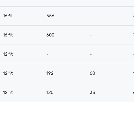
16 fit
556
-
16 fit
600
-
12 fit
-
-
12 fit
192
60
12 fit
120
33