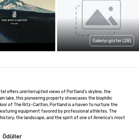
Galeriyi göster (28)
el offers uninterrupted views of Portland's skyline, the 
n lake, this pioneering property showcases the biophilic 
or of The Ritz-Carlton, Portland is a haven to nurture the 
ty featuring equipment favored by professional athletes. The 
history, the landscape, and the spirit of one of America's most 
Ödüller