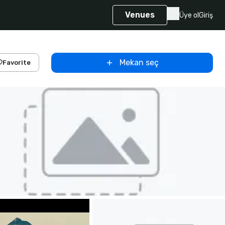
Venues
Üye ol
Giriş
Mekan seç
Favorite