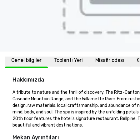
Genel bilgiler
Toplantı Yeri
Misafir odası
K
Hakkımızda
A tribute to nature and the thrill of discovery, The Ritz-Carlto
Cascade Mountain Range, and the Willamette River. From rustic l
design, raw materials, local craftsmanship, and abundance of na
mind, body, and soul. The spa is inspired by the unfolding petals
20th floor features the hotel's signature restaurant, Bellpine. 
beautiful and vibrant destinations.
Mekan Ayrıntıları