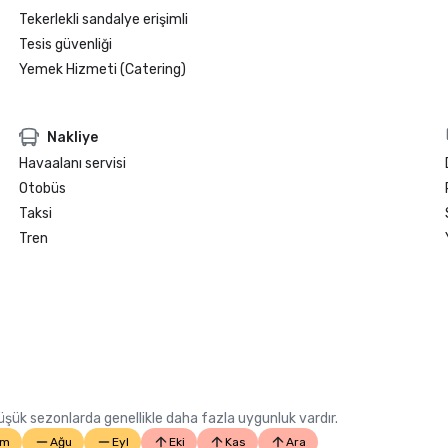
Tekerlekli sandalye erişimli
Tesis güvenliği
Yemek Hizmeti (Catering)
Nakliye
Havaalanı servisi
Otobüs
Taksi
Tren
 Düşük sezonlarda genellikle daha fazla uygunluk vardır.
em
Ağu
Eyl
Eki
Kas
Ara