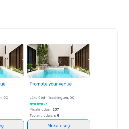
nue
Promote your venue
n
, DC
Lüks Otel -
Washington
, DC
Misafir odası
:
237
Toplantı odaları
:
8
eç
Mekan seç