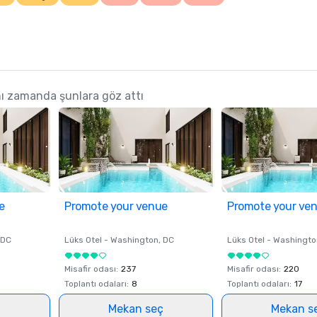
ı zamanda şunlara göz attı
e
Promote your venue
Promote your ve
 DC
Lüks Otel -
Washington
, DC
Lüks Otel -
Washingto
Misafir odası
:
237
Misafir odası
:
220
Toplantı odaları
:
8
Toplantı odaları
:
17
ç
Mekan seç
Mekan s