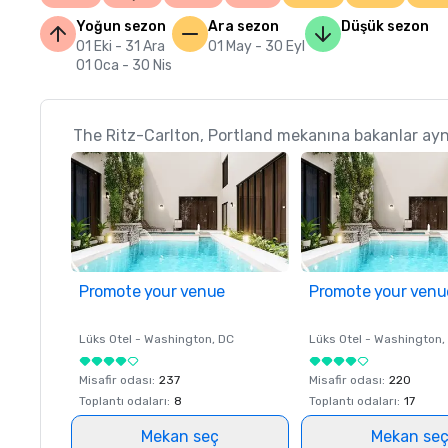
Yoğun sezon
Ara sezon
Düşük sezon
01 Eki - 31 Ara
01 May - 30 Eyl
01 Oca - 30 Nis
The Ritz-Carlton, Portland mekanına bakanlar ayn
Promote your venue
Promote your venu
Lüks Otel -
Washington
, DC
Lüks Otel -
Washington
,
Misafir odası
:
237
Misafir odası
:
220
Toplantı odaları
:
8
Toplantı odaları
:
17
Mekan seç
Mekan se