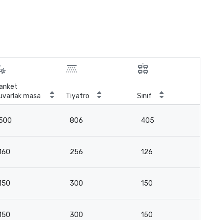
anket
uvarlak masa
Tiyatro
Sınıf
Top
500
806
405
-
160
256
126
-
150
300
150
-
150
300
150
-