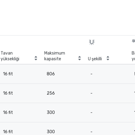
Tavan
Maksimum
B
yüksekliği
kapasite
U şekilli
y
16 fit
806
-
16 fit
256
-
16 fit
300
-
16 fit
300
-