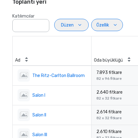
Toplantı yeri
Katılımcılar
Düzen
Özellik
Ad
Oda büyüklüğü
7.893 fitkare
The Ritz-Carlton Ballroom
82 x 96 fitkare
2.640 fitkare
Salon I
82 x 32 fitkare
2.614 fitkare
Salon II
82 x 32 fitkare
2.610 fitkare
Salon III
82 x 32 fitkare