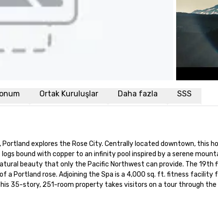
onum
Ortak Kuruluşlar
Daha fazla
SSS
n, Portland explores the Rose City. Centrally located downtown, this hot
ogs bound with copper to an infinity pool inspired by a serene mountai
tural beauty that only the Pacific Northwest can provide. The 19th flo
 of a Portland rose. Adjoining the Spa is a 4,000 sq. ft. fitness facili
This 35-story, 251-room property takes visitors on a tour through the 