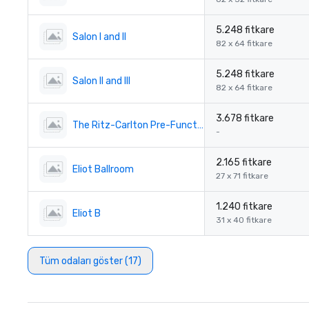
5.248 fitkare
Salon I and II
82 x 64 fitkare
5.248 fitkare
Salon II and III
82 x 64 fitkare
3.678 fitkare
The Ritz-Carlton Pre-Function
-
2.165 fitkare
Eliot Ballroom
27 x 71 fitkare
1.240 fitkare
Eliot B
31 x 40 fitkare
Tüm odaları göster (17)