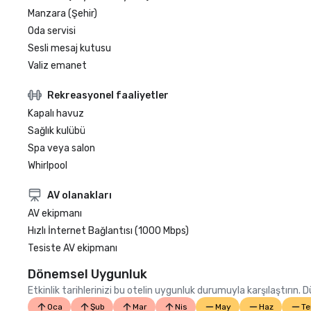
Manzara (Şehir)
Oda servisi
Sesli mesaj kutusu
Valiz emanet
Rekreasyonel faaliyetler
Kapalı havuz
Sağlık kulübü
Spa veya salon
Whirlpool
AV olanakları
AV ekipmanı
Hızlı İnternet Bağlantısı (1000 Mbps)
Tesiste AV ekipmanı
Dönemsel Uygunluk
Etkinlik tarihlerinizi bu otelin uygunluk durumuyla karşılaştırın.
Oca
Şub
Mar
Nis
May
Haz
T