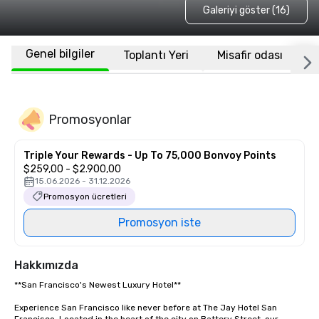
Galeriyi göster (16)
Genel bilgiler
Toplantı Yeri
Misafir odası
K
Promosyonlar
Triple Your Rewards - Up To 75,000 Bonvoy Points
$259,00 - $2.900,00
15.06.2026 - 31.12.2026
Promosyon ücretleri
Promosyon iste
Hakkımızda
**San Francisco's Newest Luxury Hotel**  

Experience San Francisco like never before at The Jay Hotel San 