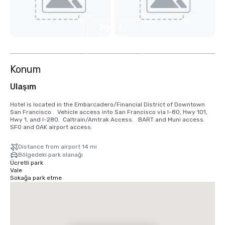
Diğer 2
fotoğrafı
göster
Konum
Ulaşım
Hotel is located in the Embarcadero/Financial District of Downtown 
San Francisco.   Vehicle access into San Francisco via I-80, Hwy 101, 
Hwy 1, and I-280.  Caltrain/Amtrak Access.   BART and Muni access.  
SFO and OAK airport access.
Distance from airport 14 mi
Bölgedeki park olanağı
Ücretli park
Vale
Sokağa park etme