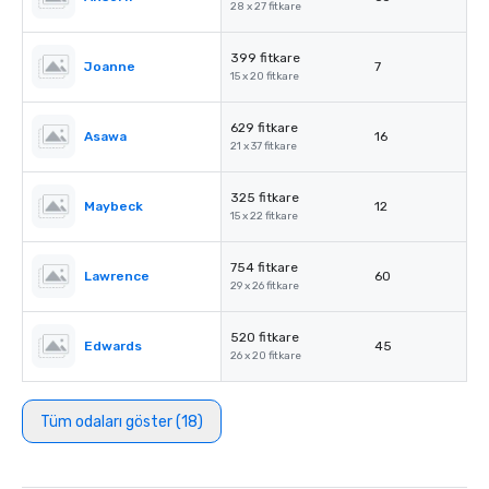
28 x 27 fitkare
399 fitkare
Joanne
7
15 x 20 fitkare
629 fitkare
Asawa
16
21 x 37 fitkare
325 fitkare
Maybeck
12
15 x 22 fitkare
754 fitkare
Lawrence
60
29 x 26 fitkare
520 fitkare
Edwards
45
26 x 20 fitkare
Tüm odaları göster (18)