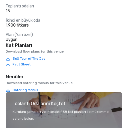
Toplantı odaları
15
İkinci en büyük oda
1.900 fitkare
Alan (Yarı özel)
Uygun
Kat Planları
Download floor plans for this venue.
360 Tour of The Jay
Fact Sheet
Menüler
Download catering menus for this venue.
Catering Menus
Toplantı Odalarını Keşfet
Kurulum şemaları ve interaktif 3B kat planları ile mükemmel
salonu bulun.