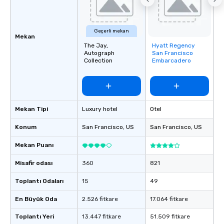
booked to the minute i
Since the menu is alre
have nothing to worry 
Geçerli mekan
Mekan
remember to submit ah
The Jay,
Hyatt Regency
Removed from
date any dietary restr
Autograph
San Francisco
favorites
allergies for anyone in
Collection
Embarcadero
Feel Like a VIP at Each
Smacking Foodie Tours
group members never 
about waiting in line to
Mekan Tipi
Luxury hotel
Otel
restaurant or being sh
than desirable table. O
Konum
San Francisco
, US
San Francisco
, US
everyone is treated lik
immediate seating upon
Mekan Puanı
What’s more, your gro
Misafir odası
360
821
a special warm welcom
from the restaurant c
Toplantı Odaları
15
49
be printed featuring yo
which can be an added 
En Büyük Oda
2.526 fitkare
17.064 fitkare
those Instagram mome
Toplantı Yeri
13.447 fitkare
51.509 fitkare
For added ease, we ca