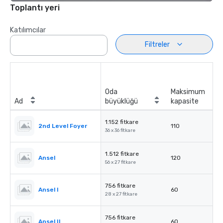
Toplantı yeri
Katılımcılar
Filtreler
Oda
Maksimum
Ad
büyüklüğü
kapasite
1.152 fitkare
2nd Level Foyer
110
36 x 36 fitkare
1.512 fitkare
Ansel
120
56 x 27 fitkare
756 fitkare
Ansel I
60
28 x 27 fitkare
756 fitkare
Ansel II
60