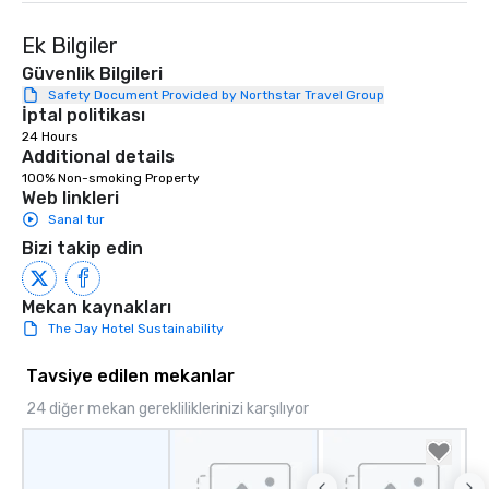
right of you. Because 
place at multiple resta
Ek Bilgiler
walking in between, th
countless opportunitie
Güvenlik Bilgileri
with different people 
Safety Document Provided by Northstar Travel Group
İptal politikası
down at each venue a
24 Hours
traverse along the way
Additional details
experiences not only 
100% Non-smoking Property
ways to network, but a
Web linkleri
way to do so. Large Groups Welcome
Sanal tur
Lip Smacking Foodie To
Bizi takip edin
groups, small or large.
experiences can acc
groups from as few as
Mekan kaynakları
as 500 guests, making
The Jay Hotel Sustainability
choice for any corpora
Stress-Free Booking 
Tavsiye edilen mekanlar
a tour is stress-free a
24 diğer mekan gerekliliklerinizi karşılıyor
enjoy the company of 
more easily. You’ll tak
knowing that everythin
of from the moment the