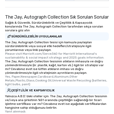
transportation pick-up
as well as an event ph
for groups that desire 
The Jay, Autograph Collection Sık Sorulan Sorular
experience, we can als
Sağlık & Güvenlik, Sürdürülebilirlik ve Çeşitlilik & Kapsayıcılık
an evening helicopter 
konularında The Jay, Autograph Collection tarafından sıkça sorulan
glittering lights of The S
sorulara göz atın
Memorable Experience f
SÜRDÜRÜLEBILIR UYGULAMALAR
Smacking Foodie Tours
The Jay, Autograph Collection tesisi için kamuyla paylaşılan
to gather and dine tha
sürdürülebilirlik veya sosyal etki hedefleri/stratejisiyle ilgili
yorumlarınızı veya linki paylaşın.
experienced, and all ar
Please visit Marriott.com/Serve360 for Marriott International's 
remember. Our one-of-
sustainability & social impact strategy and 2025 goals information.
are special, from the fi
The Jay, Autograph Collection tesisinin atıkların imhasıyla ve doğru
yönlendirilmesiyle (ör. plastik, kağıt, karton vb.) ilgili bir stratejisi var
last. It’s an experienc
mı? Cevabınız evet ise lütfen atıkların imhası ve doğru
will reminisce about lo
yönlendirilmesiyle ilgili stratejinizin ayrıntılarını paylaşın.
Yes, Paper,Newspaper,Cardboard,Aluminum,Other 
leave. Location, Location, Location
Metals,Plastic,Glass,Cooking Oil,Universal Waste Recycling (batteries, 
One of the best reason
light bulbs, paint)
convenient and efficie
ÇEŞITLILIK VE KAPSAYICILIK
experience is designed
Yalnızca A.B.D.'deki oteller için: The Jay, Autograph Collection tesisinin
restaurants are within
ve/veya ana şirketinin %51 oranında çeşitliliğin sağlandığı bir ticari
walking distance of ea
işletme sertifikası var mı? Cevabınız evet ise aşağıdaki sertifikalardan
hangisine sahip olduğunuzu belirtin.
short stroll allows you
Yanıt alınmadı.