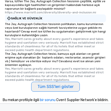
members a chance to 
Varsa, lütfen The Jay, Autograph Collection tesisinin çeşitlilik, eşitlik ve
kapsayıcılıkla ilgili taahhütleri ve girişimleri hakkındaki herkese açık
networking opportunit
raporunun bir bağlantı paylaşabilir misiniz?
heading to the next pl
https://www.marriott.com/diversity/diversity-and-inclusion.mi
itinerary. You Get a Dinner and a Show
SAĞLIK VE GÜVENLIK
Our tours offer an exqu
The Jay, Autograph Collection tesisinin politikaları, kamu kurumlarının
entertainment. All tour
veya özel kuruluşlarının sağlık hizmeti tavsiyelerine uygun şekilde mı
knowledgeable, profes
hazırlandı? Cevap evet ise lütfen bu uygulamaları geliştirmek için hangi
kuruluşların kullanıldığını yazın.
who leads the group on
Yes, Marriott cares greatly about every guest's experience and takes 
offering engaging tidb
hygiene and sanitation very seriously. Marriott has established strict 
standards of cleanliness for all of its hotels that either meet or 
fascinating stories. S
exceed public health department regulations. 
interactive experience
The Jay, Autograph Collection tesisi, kamuya açık alanları ve genel
along the way exclusive
erişime açık olanakları (ör. toplantı odaları, restoranlar, asansör girişleri
vb.) temizliyor ve sterilize ediyor mu? Cevabınız evet ise alınan yeni
ensuring there is neve
önlemleri açıklayın.
Different Types of Cuis
Yes, Marriott cares greatly about every guest's experience and takes 
hygiene and sanitation very seriously. Marriott has established strict 
experiences offer the a
standards of cleanliness for all of its hotels that either meet or 
several renowned rest
exceed public health department regulations. 
convenient outing, inc
Tüm SSS'leri göster
and your guests might
discovered otherwise 
at a typical corporate 
Bu mekan profiliyle ilgili
bir sorunu
Cvent Supplier Network'e bildirin.
a way to try some of t
in the city and dive in