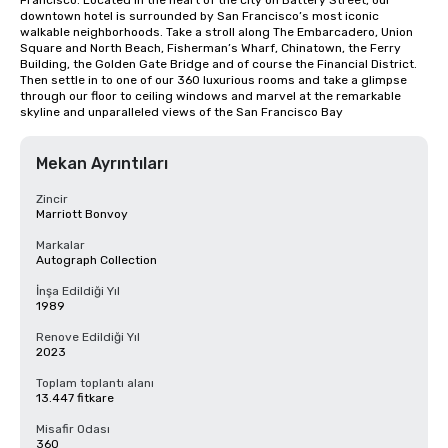
Francisco. Located in the heart of the city on Battery Street, our 
downtown hotel is surrounded by San Francisco’s most iconic 
walkable neighborhoods. Take a stroll along The Embarcadero, Union 
Square and North Beach, Fisherman’s Wharf, Chinatown, the Ferry 
Building, the Golden Gate Bridge and of course the Financial District. 
Then settle in to one of our 360 luxurious rooms and take a glimpse 
through our floor to ceiling windows and marvel at the remarkable 
skyline and unparalleled views of the San Francisco Bay
Mekan Ayrıntıları
Zincir
Marriott Bonvoy
Markalar
Autograph Collection
İnşa Edildiği Yıl
1989
Renove Edildiği Yıl
2023
Toplam toplantı alanı
13.447 fitkare
Misafir Odası
360