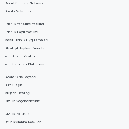
Cvent Supplier Network
cuisines and dishes. Al
selected dishes are cu
Onsite Solutions
high standards to ensu
delight any palate. Tours Available
Etkinlik Yönetimi Yazılımı
from Day to Night With
Etkinlik Kayıt Yazılımı
group experience, bookin
Mobil Etkinlik Uygulamaları
key. Whether you desir
business hours or earl
Stratejik Toplantı Yönetimi
after work, we can coo
Web Anketi Yazılımı
you to provide options 
Web Semineri Platformu
needs. Go for as Long or as Short as
You Like Along with fle
scheduling, Lip Smack
Cvent Giriş Sayfası
Tours also provides a 
Bize Ulaşın
durations. Our shortes
Müşteri Desteği
2.5 hours; our longest 
hours, with optional 
Gizlilik Seçenekleriniz
incentives.
Gizlilik Politikası
Ürün Kullanım Koşulları