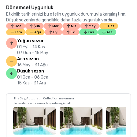
Dönemsel Uygunluk
Etkinlik tarihlerinizi bu otelin uygunluk durumuyla karşılaştırın.
Düşük sezonlarda genellikle daha fazla uygunluk vardır.
Oca
Şub
Mar
Nis
May
Haz
Tem
Ağu
Eyl
Eki
Kas
Ara
Yoğun sezon
01 Eyl - 14 Kas
07 Oca - 15 May
Ara sezon
16 May - 31 Ağu
Düşük sezon
01 Oca - 06 Oca
15 Kas - 31 Ara
The Jay, Autograph Collection mekanına
bakanlar aynı zamanda şunlara göz attı