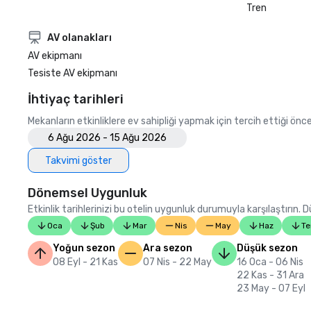
Tren
AV olanakları
AV ekipmanı
Tesiste AV ekipmanı
İhtiyaç tarihleri
Mekanların etkinliklere ev sahipliği yapmak için tercih ettiği öncel
6 Ağu 2026 - 15 Ağu 2026
Takvimi göster
Dönemsel Uygunluk
Etkinlik tarihlerinizi bu otelin uygunluk durumuyla karşılaştırın.
Oca
Şub
Mar
Nis
May
Haz
T
Yoğun sezon
Ara sezon
Düşük sezon
08 Eyl - 21 Kas
07 Nis - 22 May
16 Oca - 06 Nis
22 Kas - 31 Ara
23 May - 07 Eyl