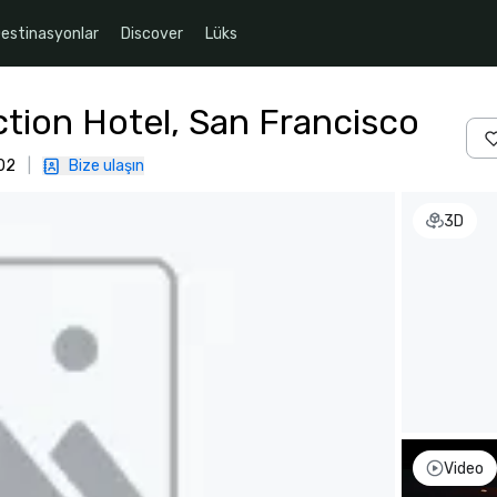
estinasyonlar
Discover
Lüks
ction Hotel, San Francisco
02
|
Bize ulaşın
3D
Video