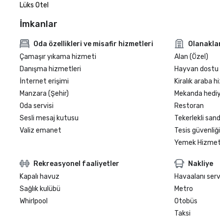
Lüks Otel
İmkanlar
Oda özellikleri ve misafir hizmetleri
Olanakla
Çamaşır yıkama hizmeti
Alan (Özel)
Danışma hizmetleri
Hayvan dostu
İnternet erişimi
Kiralık araba h
Manzara (Şehir)
Mekanda hediy
Oda servisi
Restoran
Sesli mesaj kutusu
Tekerlekli sand
Valiz emanet
Tesis güvenliği
Yemek Hizmeti
Rekreasyonel faaliyetler
Nakliye
Kapalı havuz
Havaalanı serv
Sağlık kulübü
Metro
Whirlpool
Otobüs
Taksi