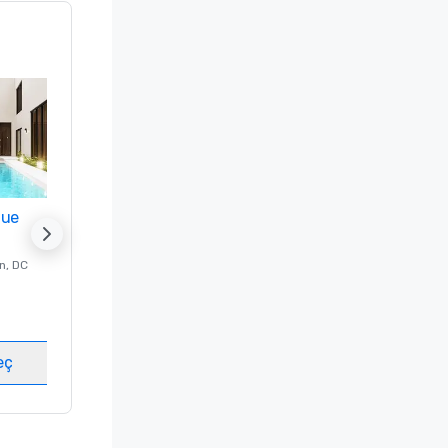
nue
Promote your venue
n
, DC
Lüks Otel -
Washington
, DC
Misafir odası
:
237
Toplantı odaları
:
8
eç
Mekan seç