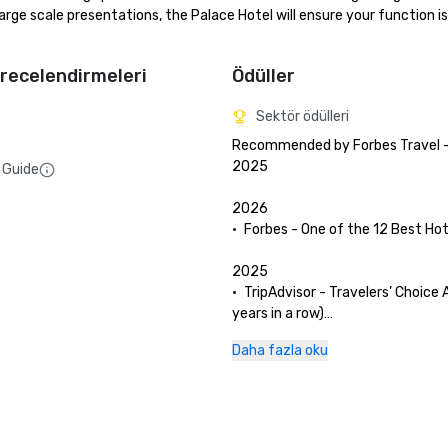
ge scale presentations, the Palace Hotel will ensure your function is 
recelendirmeleri
Ödüller
Sektör ödülleri
Recommended by Forbes Travel - 
2025

 Guide
2026

•	Forbes - One of the 12 Best Hote
2025

•	TripAdvisor - Travelers’ Choice 
years in a row)

•	San Francisco Magazine - Palac
Daha fazla oku
and The Garden Court have been 
as Best Hotel Brunch & Setting 

•	Hospitality Net - The 27 Best Pl
Visit in California at Least Once in
Lifetime
