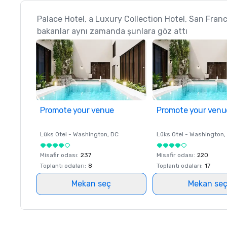
Palace Hotel, a Luxury Collection Hotel, San Fra
bakanlar aynı zamanda şunlara göz attı
Promote your venue
Promote your venu
Lüks Otel -
Washington
, DC
Lüks Otel -
Washington
,
Misafir odası
:
237
Misafir odası
:
220
Toplantı odaları
:
8
Toplantı odaları
:
17
Mekan seç
Mekan se