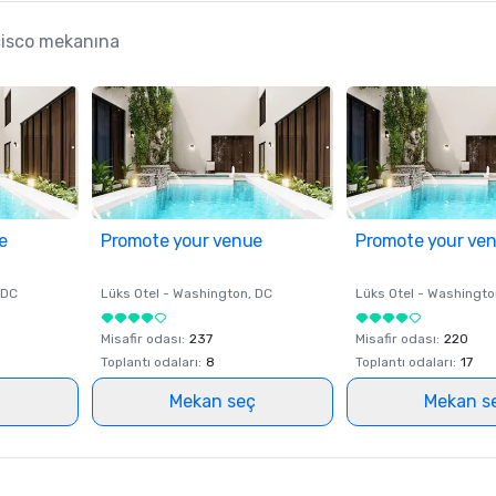
ncisco mekanına
e
Promote your venue
Promote your ve
 DC
Lüks Otel -
Washington
, DC
Lüks Otel -
Washingto
Misafir odası
:
237
Misafir odası
:
220
Toplantı odaları
:
8
Toplantı odaları
:
17
ç
Mekan seç
Mekan s