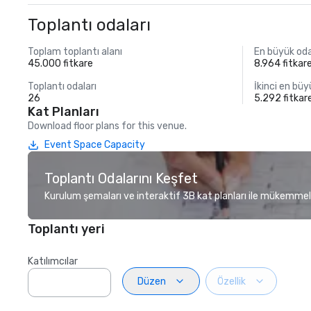
Toplantı odaları
Toplam toplantı alanı
En büyük od
45.000 fitkare
8.964 fitkar
Toplantı odaları
İkinci en bü
26
5.292 fitkar
Kat Planları
Download floor plans for this venue.
Event Space Capacity
Toplantı Odalarını Keşfet
Kurulum şemaları ve interaktif 3B kat planları ile mükemmel
Toplantı yeri
Katılımcılar
Düzen
Özellik