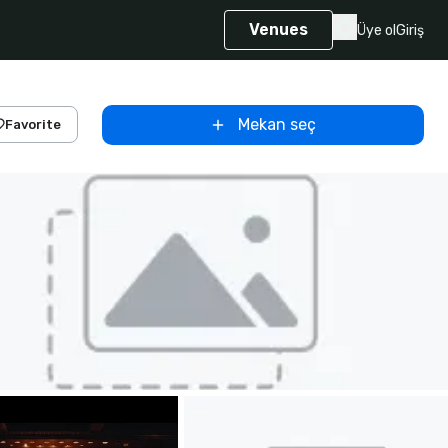
Venues
Üye ol
Giriş
Mekan seç
Favorite