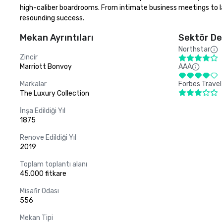
high-caliber boardrooms. From intimate business meetings to lar
resounding success.
Mekan Ayrıntıları
Sektör De
Northstar
Zincir
Marriott Bonvoy
AAA
Markalar
Forbes Travel
The Luxury Collection
İnşa Edildiği Yıl
1875
Renove Edildiği Yıl
2019
Toplam toplantı alanı
45.000 fitkare
Misafir Odası
556
Mekan Tipi