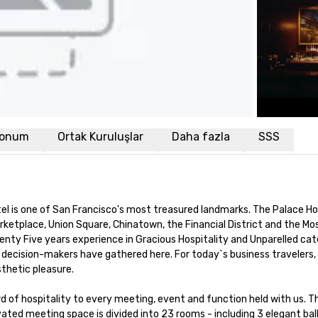
onum
Ortak Kuruluşlar
Daha fazla
SSS
el is one of San Francisco's most treasured landmarks. The Palace Ho
rketplace, Union Square, Chinatown, the Financial District and the Mo
ty Five years experience in Gracious Hospitality and Unparelled cate
decision-makers have gathered here. For today`s business travelers, 
hetic pleasure.

d of hospitality to every meeting, event and function held with us. Th
ted meeting space is divided into 23 rooms - including 3 elegant ball