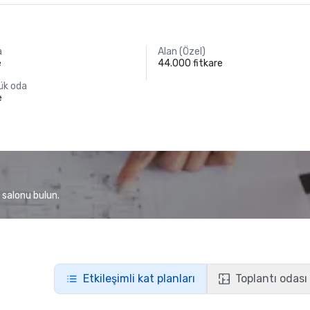
a
Alan (Özel)
e
44.000 fitkare
yük oda
e
 salonu bulun.
Etkileşimli kat planları
Toplantı odası