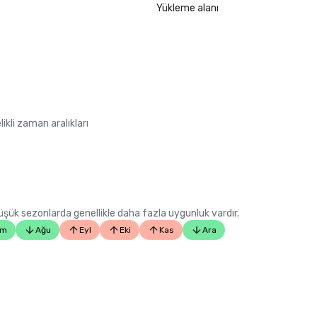
LGBTQ+ Wedding Destinations in U
Yükleme alanı
listing)

•	Insidehook – Best Hotel Bar in SF
•	SF Travel – Top Rated Luxury Hot
•	Timeout – One of the Best Luxu
in SF

2023

•	Conde Nast Traveller Top Hotel

ikli zaman aralıkları
•	Travel and Leisure Magazine - Be
SF

 Düşük sezonlarda genellikle daha fazla uygunluk vardır.
em
Ağu
Eyl
Eki
Kas
Ara