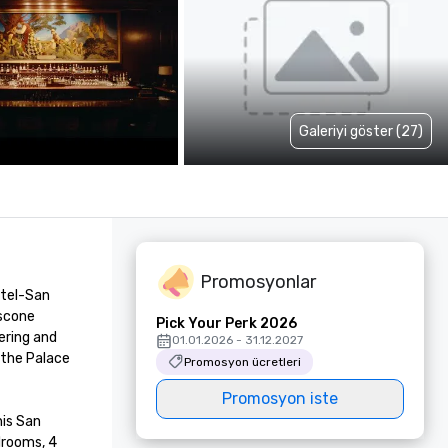
Galeriyi göster (27)
Promosyonlar
tel-San 
scone 
Pick Your Perk 2026
ring and 
01.01.2026 - 31.12.2027
the Palace 
Promosyon ücretleri
Promosyon iste
is San 
rooms, 4 