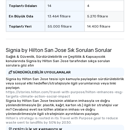
experience, we can also arrange for
Toplantı Odaları
14
4
an evening helicopter ride over the
glittering lights of The Strip. A
En Büyük Oda
13.464 fitkare
5.270 fitkare
Memorable Experience for All Lip
Toplantı Yeri
55.000 fitkare
14.400 fitkare
Smacking Foodie Tours offers a way
to gather and dine that few have
experienced, and all are sure to
remember. Our one-of-a-kind tours
Signia by Hilton San Jose Sık Sorulan Sorular
are special, from the first stop to the
Sağlık & Güvenlik, Sürdürülebilirlik ve Çeşitlilik & Kapsayıcılık
last. It’s an experience that attendees
konularında Signia by Hilton San Jose tarafından sıkça sorulan
will reminisce about long after they
sorulara göz atın
leave. Location, Location, Location
SÜRDÜRÜLEBILIR UYGULAMALAR
One of the best reasons to book is the
Signia by Hilton San Jose tesisi için kamuyla paylaşılan sürdürülebilirlik
convenient and efficient way the
veya sosyal etki hedefleri/stratejisiyle ilgili yorumlarınızı veya linki
paylaşın.
experience is designed. All
https://stories.hilton.com/travel-with-purpose/hilton-enhances-esg-
restaurants are within an easy
targets-climate-action-social-impact
walking distance of each other. The
Signia by Hilton San Jose tesisinin atıkların imhasıyla ve doğru
yönlendirilmesiyle (ör. plastik, kağıt, karton vb.) ilgili bir stratejisi var
short stroll allows your group
mı? Cevabınız evet ise lütfen atıkların imhası ve doğru
members a chance to engage in prime
yönlendirilmesiyle ilgili stratejinizin ayrıntılarını paylaşın.
Hilton’s strategy is rooted in its Travel with Purpose goal to reduce 
networking opportunities before
waste sent to landfills by 50% by 2030.
heading to the next place on your tour
ÇEŞITLILIK VE KAPSAYICILIK