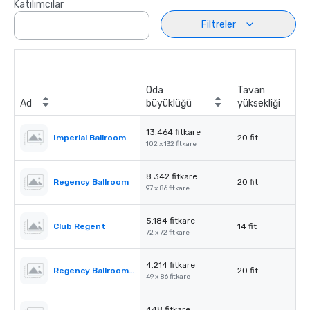
Katılımcılar
Filtreler
Oda
Tavan
Ad
büyüklüğü
yüksekliği
13.464 fitkare
Imperial Ballroom
20 fit
102 x 132 fitkare
8.342 fitkare
Regency Ballroom
20 fit
97 x 86 fitkare
5.184 fitkare
Club Regent
14 fit
72 x 72 fitkare
4.214 fitkare
Regency Ballroom II
20 fit
49 x 86 fitkare
448 fitkare