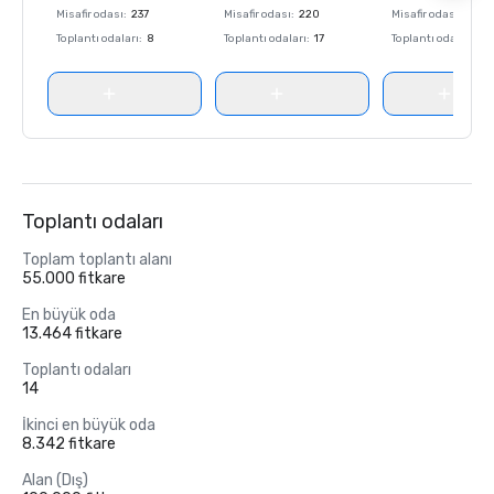
Misafir odası
:
237
Misafir odası
:
220
Misafir odası
:
237
Toplantı odaları
:
8
Toplantı odaları
:
17
Toplantı odaları
:
8
Toplantı odaları
Toplam toplantı alanı
55.000 fitkare
En büyük oda
13.464 fitkare
Toplantı odaları
14
İkinci en büyük oda
8.342 fitkare
Alan (Dış)