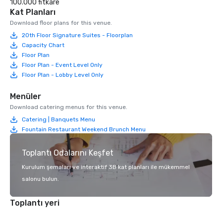
100.000 fitkare
Kat Planları
Download floor plans for this venue.
20th Floor Signature Suites - Floorplan
Capacity Chart
Floor Plan
Floor Plan - Event Level Only
Floor Plan - Lobby Level Only
Menüler
Download catering menus for this venue.
Catering | Banquets Menu
Fountain Restaurant Weekend Brunch Menu
Toplantı Odalarını Keşfet
Kurulum şemaları ve interaktif 3B kat planları ile mükemmel
salonu bulun.
Toplantı yeri