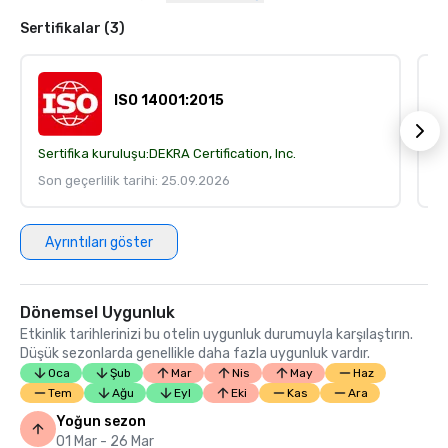
Sertifikalar (3)
ISO 14001:2015
Sertifika kuruluşu:
DEKRA Certification, Inc.
Se
Son geçerlilik tarihi: 25.09.2026
So
Ayrıntıları göster
Dönemsel Uygunluk
Etkinlik tarihlerinizi bu otelin uygunluk durumuyla karşılaştırın.
Düşük sezonlarda genellikle daha fazla uygunluk vardır.
Oca
Şub
Mar
Nis
May
Haz
Tem
Ağu
Eyl
Eki
Kas
Ara
Yoğun sezon
01 Mar - 26 Mar