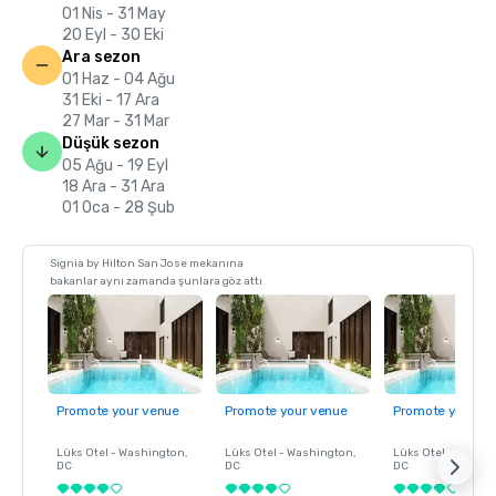
01 Nis - 31 May
20 Eyl - 30 Eki
Ara sezon
01 Haz - 04 Ağu
31 Eki - 17 Ara
27 Mar - 31 Mar
Düşük sezon
05 Ağu - 19 Eyl
18 Ara - 31 Ara
01 Oca - 28 Şub
Signia by Hilton San Jose mekanına
bakanlar aynı zamanda şunlara göz attı
Promote your venue
Promote your venue
Promote your ve
Lüks Otel -
Washington
,
Lüks Otel -
Washington
,
Lüks Otel -
Washin
DC
DC
DC