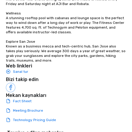
countless opportunities to interact
Friday and Saturday night at AJI Bar and Robata. 

with different people when you sit
down at each venue and as you
Wellness

A stunning rooftop pool with cabanas and lounge space is the perfect 
traverse along the way. Our
way to wind down after a long day of work or play. The Fitness Center 
experiences not only provide more
features 4,700 sq. ft. of Technogym and Peloton equipment, and 
ways to network, but a more convivial
offers available instructor-led classes. 

way to do so. Large Groups Welcome
Explore San Jose

Lip Smacking Foodie Tours is ideal for
Known as a business mecca and tech-centric hub, San Jose also 
groups, small or large. Our
takes play seriously. We average 300 days a year of great weather, so 
grab your sunglasses and explore the city parks, gardens, hiking 
experiences can accommodate
trails, museums, and more.
groups from as few as 1 to as many
Web linkleri
as 500 guests, making us an ideal
Sanal tur
choice for any corporate group event.
Bizi takip edin
Stress-Free Booking Process Booking
a tour is stress-free and allows you to
enjoy the company of your guests
Mekan kaynakları
more easily. You’ll take comfort
Fact Sheet
knowing that everything is taken care
Meeting Brochure
of from the moment the tour is
booked to the minute it concludes.
Technology Pricing Guide
Since the menu is already set, you
have nothing to worry about. Just