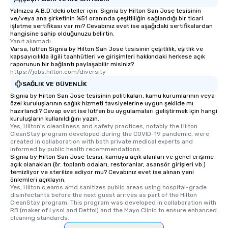
itinerary. You Get a Dinner and a Show
Yalnızca A.B.D.'deki oteller için: Signia by Hilton San Jose tesisinin
Our tours offer an exquisite feast plus
ve/veya ana şirketinin %51 oranında çeşitliliğin sağlandığı bir ticari
entertainment. All tours include a
işletme sertifikası var mı? Cevabınız evet ise aşağıdaki sertifikalardan
knowledgeable, professional guide
hangisine sahip olduğunuzu belirtin.
Yanıt alınmadı.
who leads the group on a walking tour,
Varsa, lütfen Signia by Hilton San Jose tesisinin çeşitlilik, eşitlik ve
offering engaging tidbits and
kapsayıcılıkla ilgili taahhütleri ve girişimleri hakkındaki herkese açık
raporunun bir bağlantı paylaşabilir misiniz?
fascinating stories. Several other
https://jobs.hilton.com/diversity
interactive experiences are included
SAĞLIK VE GÜVENLIK
along the way exclusively to our tours,
Signia by Hilton San Jose tesisinin politikaları, kamu kurumlarının veya
ensuring there is never a dull moment.
özel kuruluşlarının sağlık hizmeti tavsiyelerine uygun şekilde mı
Different Types of Cuisine Our
hazırlandı? Cevap evet ise lütfen bu uygulamaları geliştirmek için hangi
experiences offer the ability to enjoy
kuruluşların kullanıldığını yazın.
Yes, Hilton's cleanliness and safety practices, notably the Hilton 
several renowned restaurants in one
CleanStay program developed during the COVID-19 pandemic, were 
convenient outing, including ones you
created in collaboration with both private medical experts and 
informed by public health recommendations.
and your guests might not have
Signia by Hilton San Jose tesisi, kamuya açık alanları ve genel erişime
discovered otherwise on your own or
açık olanakları (ör. toplantı odaları, restoranlar, asansör girişleri vb.)
at a typical corporate dinner. We offer
temizliyor ve sterilize ediyor mu? Cevabınız evet ise alınan yeni
önlemleri açıklayın.
a way to try some of the finest spots
Yes, Hilton c;eams amd sanitizes public areas using hospital-grade 
in the city and dive into various
disinfectants before the next guest arrives as part of the Hilton 
CleanStay program. This program was developed in collaboration with 
cuisines and dishes. All the pre-
RB (maker of Lysol and Dettol) and the Mayo Clinic to ensure enhanced 
selected dishes are curated to our
cleaning standards.
high standards to ensure they will