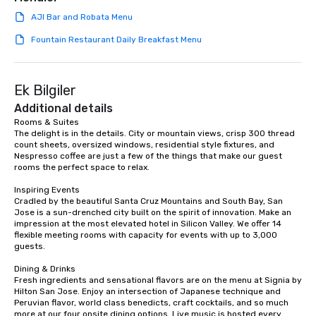
team building. All-Inclusive Group
AJI Bar and Robata Menu
Dining When meeting planners book a
corporate group event through Lip
Fountain Restaurant Daily Breakfast Menu
Smacking Foodie Tours, the entire
group is assured a top-notch dining
experience with three to four
Ek Bilgiler
signature dishes at each restaurant.
Additional details
Our affordable tours are priced per
Rooms & Suites

person with tax and gratuities
The delight is in the details. City or mountain views, crisp 300 thread 
included. The only thing not included
count sheets, oversized windows, residential style fixtures, and 
are drinks. However, a beverage
Nespresso coffee are just a few of the things that make our guest 
rooms the perfect space to relax.

package upgrade is available, which
provides guests a signature cocktail
Inspiring Events

at various stops. Build Your Network
Cradled by the beautiful Santa Cruz Mountains and South Bay, San 
Jose is a sun-drenched city built on the spirit of innovation. Make an 
Our exclusive experiences provide the
impression at the most elevated hotel in Silicon Valley. We offer 14 
ultimate networking opportunities. At
flexible meeting rooms with capacity for events with up to 3,000 
a typical sit-down dinner, you’re lucky
guests.

to engage the person to the left and
Dining & Drinks

right of you. Because our tours take
Fresh ingredients and sensational flavors are on the menu at Signia by 
place at multiple restaurants, with
Hilton San Jose. Enjoy an intersection of Japanese technique and 
walking in between, there are
Peruvian flavor, world class benedicts, craft cocktails, and so much 
more at our four onsite dining options. Live music is hosted every 