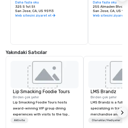
love of music. It is proud to call San Jose 
Daha fazla oku
experience. Whether y
Daha fazla oku
home and embrace the innovative and 
325 S 1st St
visiting San Jose, B
255 Almaden Blvd
diverse culture of our community by 
San Jose, CA, US 95113
has the shows you wa
San Jose, CA, US 951
reflecting this same spirit in its 
Web sitesini ziyaret et
Web sitesini ziyaret e
performances and programs. Each year, 
Symphony San Jose performs dozens of 
performances ranging from Classics 
concerts, iconic films performed with 
live orchestral, and numerous education 
and community programs.
Yakındaki Satıcılar
Lip Smacking Foodie Tours
LMS Brandz
Birden çok şehir
Birden çok şehir
Lip Smacking Foodie Tours hosts
LMS Brandz is a full-s
award-winning VIP group dining
specializing in trade 
experiences with visits to the top
merchandise and muc
restaurants throughout the United
booth giveaways and 
Aktivite
Olanaklar/Hediyeler
States. Choose either a daytime
to executive gifting, d