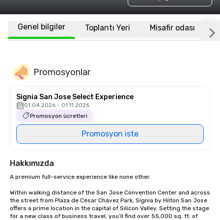
Genel bilgiler
Toplantı Yeri
Misafir odası
K
Promosyonlar
Signia San Jose Select Experience
01.04.2026 - 01.11.2026
Promosyon ücretleri
Promosyon iste
Hakkımızda
A premium full-service experience like none other.

Within walking distance of the San Jose Convention Center and across 
the street from Plaza de César Chávez Park, Signia by Hilton San Jose 
offers a prime location in the capital of Silicon Valley. Setting the stage 
for a new class of business travel, you’ll find over 55,000 sq. ft. of 