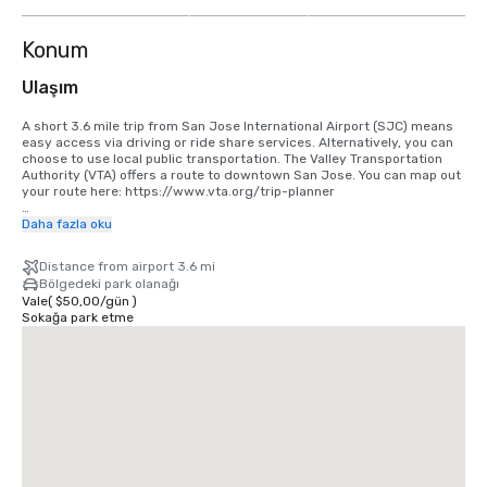
göster
Konum
Ulaşım
A short 3.6 mile trip from San Jose International Airport (SJC) means 
easy access via driving or ride share services. Alternatively, you can 
choose to use local public transportation. The Valley Transportation 
Authority (VTA) offers a route to downtown San Jose. You can map out 
your route here: https://www.vta.org/trip-planner

If you are coming in from San Francisco International Airport (SFO), the 
Daha fazla oku
best option is to make the 40 minute drive south or use a ride share 
service. Alternatively, you can use rail via BART and Caltrain. 
Distance from airport 3.6 mi
https://www.bart.gov and https://www.caltrain.com
Bölgedeki park olanağı
Vale
(
$50,00
/
gün
)
Sokağa park etme