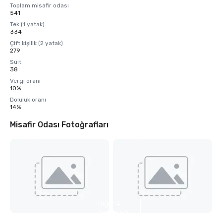
Toplam misafir odası
541
Tek (1 yatak)
334
Çift kişilik (2 yatak)
279
Süit
38
Vergi oranı
10%
Doluluk oranı
14%
Misafir Odası Fotoğrafları
Diğer 4
fotoğrafı