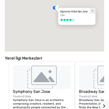
Signia by Hilton San Jose
Otel
4 / 5
Yerel İlgi Merkezleri
Symphony San Jose
Broadway San J
Tiyatro
2 blok
Tiyatro
2 blok
Symphony San Jose is an orchestra 
Broadway San Jose, 
comprising creative, resilient, and 
Presentation, is where
enthusiastic people connected by the 
finds the New York B