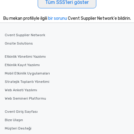
Tüm SSS'leri göster
delight any palate. Tours Available
from Day to Night With any corporate
group experience, booking flexibility is
Bu mekan profiliyle ilgili
bir sorunu
Cvent Supplier Network'e bildirin.
key. Whether you desire a tour during
business hours or early evening right
Cvent Supplier Network
after work, we can coordinate with
you to provide options that fit your
Onsite Solutions
needs. Go for as Long or as Short as
You Like Along with flexible
Etkinlik Yönetimi Yazılımı
scheduling, Lip Smacking Foodie
Etkinlik Kayıt Yazılımı
Tours also provides a range of tour
Mobil Etkinlik Uygulamaları
durations. Our shortest tour is about
2.5 hours; our longest is about 5
Stratejik Toplantı Yönetimi
hours, with optional add-ons and
Web Anketi Yazılımı
incentives.
Web Semineri Platformu
Cvent Giriş Sayfası
Bize Ulaşın
Müşteri Desteği