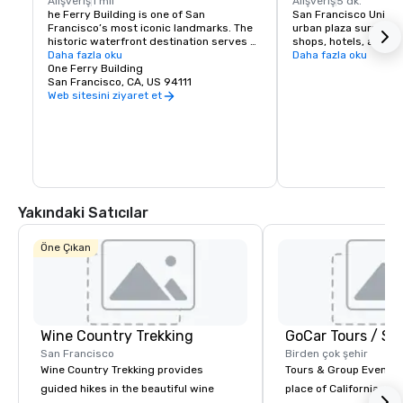
Alışveriş
1 mil
Alışveriş
5 dk.
he Ferry Building is one of San 
San Francisco Union S
Francisco’s most iconic landmarks. The 
urban plaza surround
historic waterfront destination serves 
shops, hotels, and the
as both a gateway to the city and a 
Daha fazla oku
hub for shopping, dini
Daha fazla oku
gathering place for the Bay Area 
One Ferry Building
events in the heart of
community. At its heart is the Ferry 
San Francisco, CA, US 94111
shopping venues inclu
Building Marketplace, a vibrant collection 
Vuitton, Nintendo, Ap
Web sitesini ziyaret et
of primarily local, independently owned 
and more.
shops, restaurants, and artisan 
producers that celebrate the region’s 
rich culture and culinary heritage. The 
Ferry Building is committed to 
supporting small regional producers, 
showcasing businesses that prioritize 
sustainable practices, and fostering an 
Yakındaki Satıcılar
environment where artisan 
entrepreneurs can grow and thrive. 
Explore our merchants here.
Öne Çıkan
Wine Country Trekking
San Francisco
Birden çok şehir
Wine Country Trekking provides
Tours & Group Events E
guided hikes in the beautiful wine
place of California. Sa