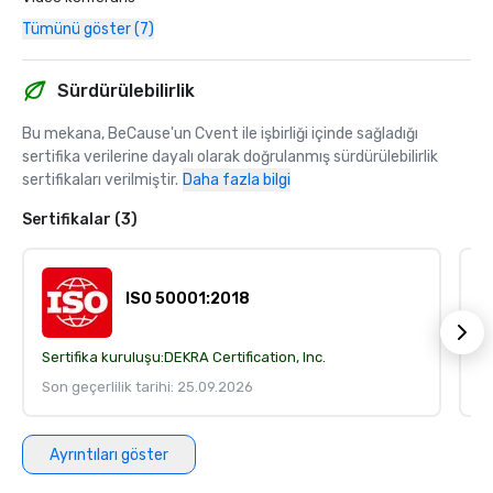
Tümünü göster (7)
Sürdürülebilirlik
Bu mekana, BeCause'un Cvent ile işbirliği içinde sağladığı 
sertifika verilerine dayalı olarak doğrulanmış sürdürülebilirlik 
sertifikaları verilmiştir.
Daha fazla bilgi
Sertifikalar (3)
ISO 50001:2018
Sertifika kuruluşu:
DEKRA Certification, Inc.
Se
Son geçerlilik tarihi: 25.09.2026
So
Ayrıntıları göster