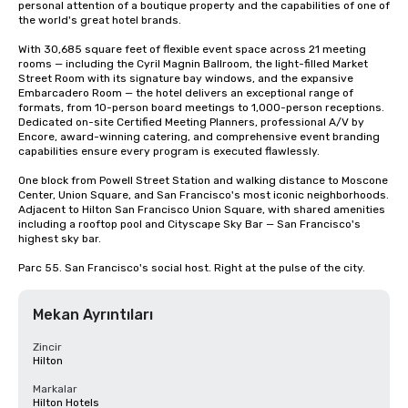
personal attention of a boutique property and the capabilities of one of 
the world's great hotel brands.

With 30,685 square feet of flexible event space across 21 meeting 
rooms — including the Cyril Magnin Ballroom, the light-filled Market 
Street Room with its signature bay windows, and the expansive 
Embarcadero Room — the hotel delivers an exceptional range of 
formats, from 10-person board meetings to 1,000-person receptions. 
Dedicated on-site Certified Meeting Planners, professional A/V by 
Encore, award-winning catering, and comprehensive event branding 
capabilities ensure every program is executed flawlessly.

One block from Powell Street Station and walking distance to Moscone 
Center, Union Square, and San Francisco's most iconic neighborhoods. 
Adjacent to Hilton San Francisco Union Square, with shared amenities 
including a rooftop pool and Cityscape Sky Bar — San Francisco's 
highest sky bar.

Parc 55. San Francisco's social host. Right at the pulse of the city.
Mekan Ayrıntıları
Zincir
Hilton
Markalar
Hilton Hotels