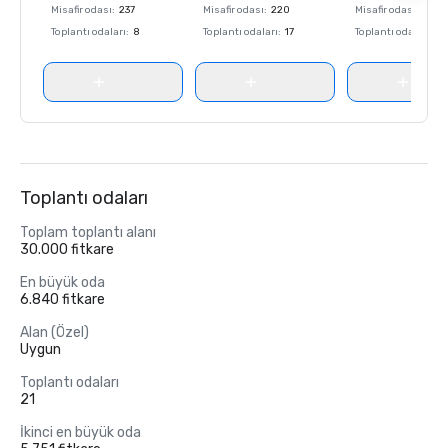
Misafir odası
:
237
Misafir odası
:
220
Misafir odası
:
237
Toplantı odaları
:
8
Toplantı odaları
:
17
Toplantı odaları
:
8
Toplantı odaları
Toplam toplantı alanı
30.000 fitkare
En büyük oda
6.840 fitkare
Alan (Özel)
Uygun
Toplantı odaları
21
İkinci en büyük oda