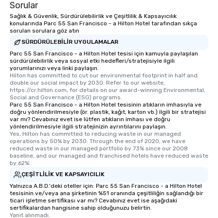
Sorular
Sağlık & Güvenlik, Sürdürülebilirlik ve Çeşitlilik & Kapsayıcılık
konularında Parc 55 San Francisco - a Hilton Hotel tarafından sıkça
sorulan sorulara göz atın
SÜRDÜRÜLEBILIR UYGULAMALAR
Parc 55 San Francisco - a Hilton Hotel tesisi için kamuyla paylaşılan
sürdürülebilirlik veya sosyal etki hedefleri/stratejisiyle ilgili
yorumlarınızı veya linki paylaşın.
Hilton has committed to cut our environmental footprint in half and 
double our social impact by 2030. Refer to our website, 
https://cr.hilton.com, for details on our award-winning Environmental, 
Social and Governance (ESG) programs.
Parc 55 San Francisco - a Hilton Hotel tesisinin atıkların imhasıyla ve
doğru yönlendirilmesiyle (ör. plastik, kağıt, karton vb.) ilgili bir stratejisi
var mı? Cevabınız evet ise lütfen atıkların imhası ve doğru
yönlendirilmesiyle ilgili stratejinizin ayrıntılarını paylaşın.
Yes, Hilton has committed to reducing waste in our managed 
operations by 50% by 2030. Through the end of 2020, we have 
reduced waste in our managed portfolio by 73% since our 2008 
baseline, and our managed and franchised hotels have reduced waste 
by 62%.
ÇEŞITLILIK VE KAPSAYICILIK
Yalnızca A.B.D.'deki oteller için: Parc 55 San Francisco - a Hilton Hotel
tesisinin ve/veya ana şirketinin %51 oranında çeşitliliğin sağlandığı bir
ticari işletme sertifikası var mı? Cevabınız evet ise aşağıdaki
sertifikalardan hangisine sahip olduğunuzu belirtin.
Yanıt alınmadı.