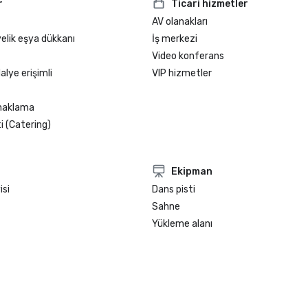
r
Ticari hizmetler
AV olanakları
elik eşya dükkanı
İş merkezi
Video konferans
alye erişimli
VIP hizmetler
onaklama
 (Catering)
Ekipman
isi
Dans pisti
Sahne
Yükleme alanı