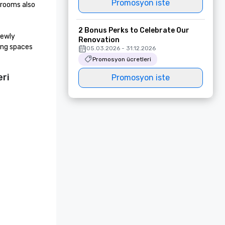
Promosyon iste
rooms also 
2 Bonus Perks to Celebrate Our
ewly 
Renovation
ng spaces 
05.03.2026 - 31.12.2026
Promosyon ücretleri
eri
Promosyon iste