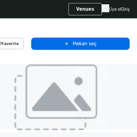
Venues
Üye ol
Giriş
Mekan seç
Favorite