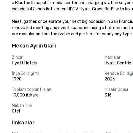
a Bluetooth capable media center and charging station so you’r
include a 47-inch flat screen HDTV, Hyatt Grand Bed™ with luxur
Meet, gather, or celebrate your next big occasion in San Franci
renovated meeting and event space, including a ballroom and pr
are modular and customizable and perfect for nearly any type 
Mekan Ayrıntıları
Zincir
Markalar
Hyatt Hotels
Hyatt Centric
İnşa Edildiği Yıl
Renove Edildiği 
1990
2026
Toplam toplantı alanı
Misafir Odası
19.000 fitkare
316
Mekan Tipi
Otel
İmkanlar