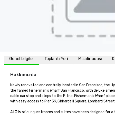
Genel bilgiler
Toplantı Yeri
Misafir odası
K
Hakkımızda
Newly renovated and centrally located in San Francisco, the H
the famed Fisherman's Wharf San Francisco. With deluxe amenit
cable car stop and steps to the F-line, Fisherman’s Wharf places
with easy access to Pier 39, Ghirardelli Square, Lombard Street
All 316 of our guestrooms and suites have been designed for 