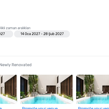
ikli zaman aralıkları
027
14 Oca 2027 - 28 Şub 2027
- Newly Renovated
e
Promote your venue
Promote your ve