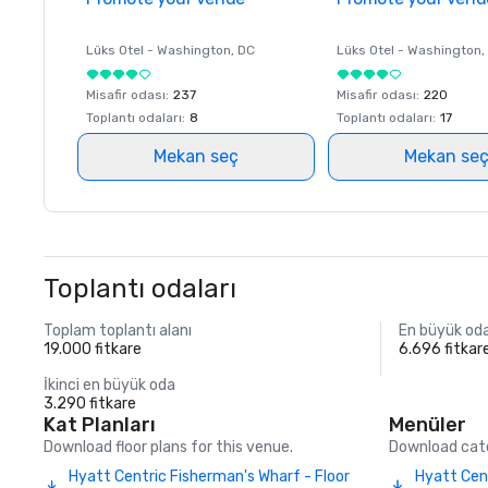
Lüks Otel -
Washington
, DC
Lüks Otel -
Washington
,
Misafir odası
:
237
Misafir odası
:
220
Toplantı odaları
:
8
Toplantı odaları
:
17
Mekan seç
Mekan se
Toplantı odaları
Toplam toplantı alanı
En büyük od
19.000 fitkare
6.696 fitkar
İkinci en büyük oda
3.290 fitkare
Kat Planları
Menüler
Download floor plans for this venue.
Download cate
Hyatt Centric Fisherman's Wharf - Floor
Hyatt Cen