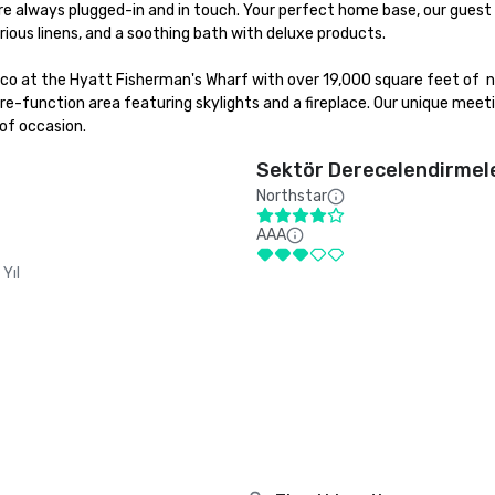
e always plugged-in and in touch. Your perfect home base, our guest 
ious linens, and a soothing bath with deluxe products.

sco at the Hyatt Fisherman's Wharf with over 19,000 square feet of  n
e-function area featuring skylights and a fireplace. Our unique meeti
of occasion.
Sektör Derecelendirmel
Northstar
AAA
Yıl