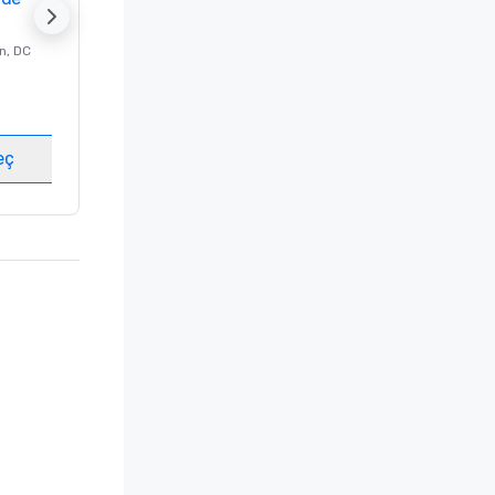
n
, DC
Lüks Otel -
Washington
, DC
Misafir odası
:
237
Toplantı odaları
:
8
eç
Mekan seç