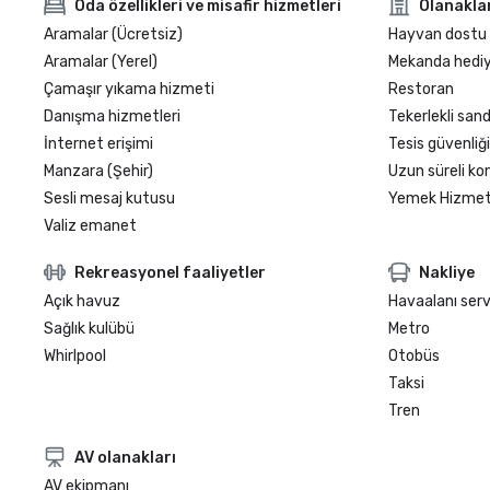
Oda özellikleri ve misafir hizmetleri
Olanakla
Aramalar (Ücretsiz)
Hayvan dostu
Aramalar (Yerel)
Mekanda hediy
Çamaşır yıkama hizmeti
Restoran
Danışma hizmetleri
Tekerlekli sand
İnternet erişimi
Tesis güvenliği
Manzara (Şehir)
Uzun süreli k
Sesli mesaj kutusu
Yemek Hizmeti
Valiz emanet
Rekreasyonel faaliyetler
Nakliye
Açık havuz
Havaalanı serv
Sağlık kulübü
Metro
Whirlpool
Otobüs
Taksi
Tren
AV olanakları
AV ekipmanı