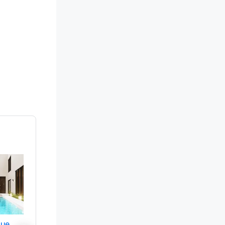
nue
Promote your venue