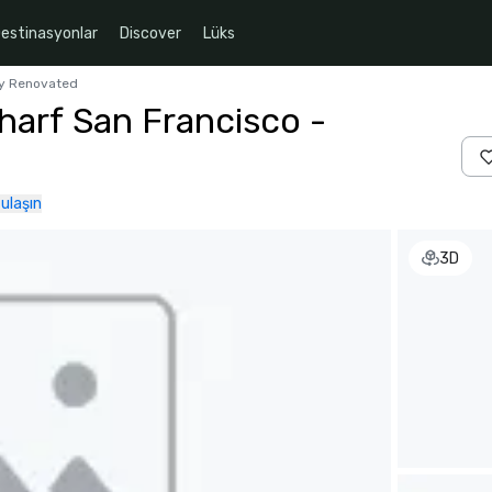
estinasyonlar
Discover
Lüks
ly Renovated
harf San Francisco -
 ulaşın
3D