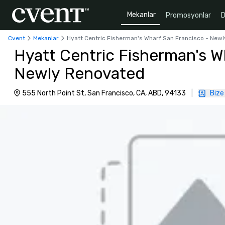
Mekanlar
Promosyonlar
D
Cvent
Mekanlar
Hyatt Centric Fisherman's Wharf San Francisco - New
Hyatt Centric Fisherman's W
Newly Renovated
555 North Point St, San Francisco, CA, ABD, 94133
|
Bize