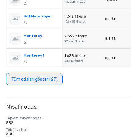
107 x 48 fitkare
3rd Floor Foyer
4.916 fitkare
8,8 fit
192 x 75 fitkare
Monterey
2.392 fitkare
8,8 fit
92 x 26 fitkare
Monterey I
1.638 fitkare
8,8 fit
26 x 63 fitkare
Tüm odaları göster (27)
Misafir odası
Toplam misafir odası
532
Tek (1 yatak)
408