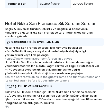
Toplantı Yeri
32.280 fitkare
20.000 fitkare
Hotel Nikko San Francisco Sık Sorulan Sorular
Sağlık & Güvenlik, Sürdürülebilirlik ve Çeşitlilik & Kapsayıcılık
konularında Hotel Nikko San Francisco tarafından sıkça sorulan
sorulara göz atın
SÜRDÜRÜLEBILIR UYGULAMALAR
Hotel Nikko San Francisco tesisi için kamuyla paylaşılan
sürdürülebilirlik veya sosyal etki hedefleri/stratejisiyle ilgili
yorumlarınızı veya linki paylaşın.
https://www.hotelnikkosf.com/green-initiatives
Hotel Nikko San Francisco tesisinin atıkların imhasıyla ve doğru
yönlendirilmesiyle (ör. plastik, kağıt, karton vb.) ilgili bir stratejisi var
mı? Cevabınız evet ise lütfen atıkların imhası ve doğru
yönlendirilmesiyle ilgili stratejinizin ayrıntılarını paylaşın.
Yes, We sort recyclables in the guest rooms and function rooms and 
its sorted again before it goes into containers.
ÇEŞITLILIK VE KAPSAYICILIK
Yalnızca A.B.D.'deki oteller için: Hotel Nikko San Francisco tesisinin
ve/veya ana şirketinin %51 oranında çeşitliliğin sağlandığı bir ticari
işletme sertifikası var mı? Cevabınız evet ise aşağıdaki sertifikalardan
hangisine sahip olduğunuzu belirtin.
NA