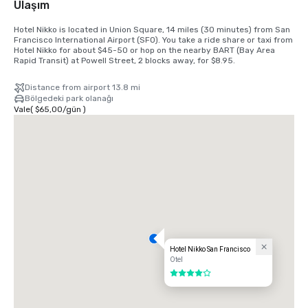
Ulaşım
Hotel Nikko is located in Union Square, 14 miles (30 minutes) from San 
Francisco International Airport (SFO). You take a ride share or taxi from 
Hotel Nikko for about $45-50 or hop on the nearby BART (Bay Area 
Rapid Transit) at Powell Street, 2 blocks away, for $8.95.
Distance from airport 13.8 mi
Bölgedeki park olanağı
Vale
(
$65,00
/
gün
)
Hotel Nikko San Francisco
Otel
4 / 5