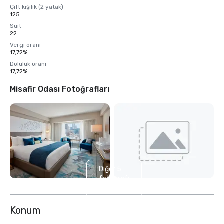
Çift kişilik (2 yatak)
125
Süit
22
Vergi oranı
17,72%
Doluluk oranı
17,72%
Misafir Odası Fotoğrafları
Diğer 5
fotoğrafı
göster
Konum