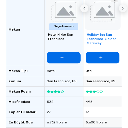
Geçerli mekan
Mekan
Hotel Nikko San
Holiday Inn San
Removed from
Francisco
Francisco-Golden
favorites
Gateway
Mekan Tipi
Hotel
Otel
Konum
San Francisco
, US
San Francisco
, US
Mekan Puanı
Misafir odası
532
496
Toplantı Odaları
27
13
En Büyük Oda
6.762 fitkare
5.600 fitkare