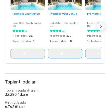
Promote your venue
Promote your venue
Promote your ve
Lüks Otel -
Washington
,
Lüks Otel -
Washington
,
Lüks Otel -
Washin
DC
DC
DC
Misafir odası
:
237
Misafir odası
:
220
Misafir odası
:
237
Toplantı odaları
:
8
Toplantı odaları
:
17
Toplantı odaları
:
8
Toplantı odaları
Toplam toplantı alanı
32.280 fitkare
En büyük oda
6.762 fitkare