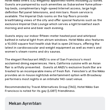
Hotel Nikko offers 532 elegantly appointed rooms including 22 suites. 
Guests are pampered by such amenities as Subarashee Yume pillow-
top beds, complimentary high-speed Internet access, large high 
definition flat panel televisions, and mini bars. Room service is 
available. The Imperial Club rooms on the top floors provide 
breathtaking views of the city and offer special features such as the 
exclusive Imperial Club Lounge which serves a light breakfast each 
morning and wine and beer each evening.

Guests enjoy our indoor fifteen-meter heated pool and whirlpool 
bathed in natural light from atrium windows. Hotel Nikko also features 
a 10,000 square foot health club that is open 24 hours, offering the 
latest in cardiovascular and weight equipment as well as men's and 
women's steam rooms and dry saunas. 

The elegant Restaurant ANZU is one of San Francisco's most 
acclaimed dining experiences. Here, California cuisine with an Asian 
flair is artfully presented.   Guests at ANZU's exclusive Sushi Bar are 
treated to an incomparable menu of fresh fish.  Feinstein's at the Nikko 
provides an in-house nightclub entertainment option with Broadway 
performers most nights in an intimate 140-seat venue.

Recommended by Travel Alternatives Group (TAG), Hotel Nikko San 
Francisco is noted for its gay (LGBT) friendliness.
Mekan Ayrıntıları