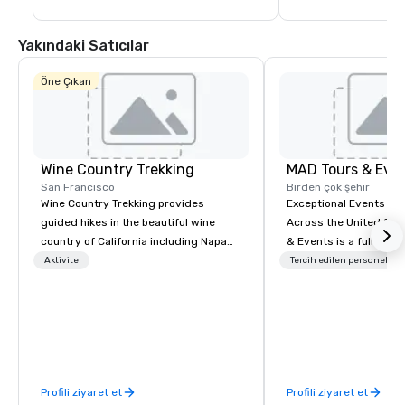
Yakındaki Satıcılar
Öne Çıkan
Wine Country Trekking
MAD Tours & Eve
San Francisco
Birden çok şehir
Wine Country Trekking provides
Exceptional Events & 
guided hikes in the beautiful wine
Across the United States! MAD 
country of California including Napa
& Events is a full-serv
and Sonoma Valleys. These
Management Company s
Aktivite
Tercih edilen personel
experiences include walking in the
corporate events, incen
vineyards, amongst ancient redwood
executive retreats, co
trees and oak groves with a curated
product launches, tea
wine country lunch and visits to iconic
programs, and luxury 
wineries for superb wine tasting
across the U.S. We provide end-to-
experiences. In addition to our guided
end support, includin
Profili ziyaret et
Profili ziyaret et
day hikes we provide luxury self-
sourcing, accommodat