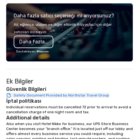
guided inn-to-in walking vacations
transportation, VIP ser
from the gateway City of San
programs, entertainm
Daha fazla satıcı seçeneği mi arıyorsunuz?
Francisco to the California wine
events, exclusive expe
country with a focus on superb hiking,
on-site coordination. 
AV, eğlence, ulaşım ve diğer etkinlik ihtiyaçları için diğer
lodging, food and wine. We also have
executive gatherings t
satıcıları inceleyin.
a Monterey Bay Trek.
events, we create sea
Daha fazla bilgi
memorable experiences
each client’s goals. Our multilingual
Destekleyen
team supports clients 
Spanish, and English, 
language support avai
needed. As a Travelife
Ek Bilgiler
we are committed to su
ethical business pract
Güvenlik Bilgileri
responsible tourism. With experience
Safety Document Provided by Northstar Travel Group
İptal politikası
across destinations lik
Miami, Los Angeles, Sa
Individual reservations must be cancelled 72 prior to arrival to avoid a 
cancellation charge of one night room and tax.
Las Vegas, Chicago, Na
Additional details
New Orleans, we combin
Also when you visit Hotel Nikko for business, our UPS Store Business 
local expertise, and t
Center becomes your “branch office.” It is located just off our lobby and 
ground support to brin
offers almost every business service you could require, including 
color copying, printing and binding, last-minute posters, and packing 