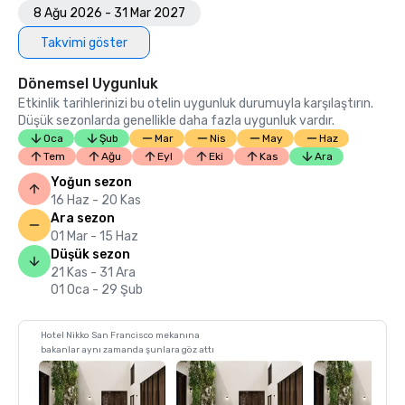
8 Ağu 2026 - 31 Mar 2027
Takvimi göster
Dönemsel Uygunluk
Etkinlik tarihlerinizi bu otelin uygunluk durumuyla karşılaştırın.
Düşük sezonlarda genellikle daha fazla uygunluk vardır.
Oca
Şub
Mar
Nis
May
Haz
Tem
Ağu
Eyl
Eki
Kas
Ara
Yoğun sezon
16 Haz - 20 Kas
Ara sezon
01 Mar - 15 Haz
Düşük sezon
21 Kas - 31 Ara
01 Oca - 29 Şub
Hotel Nikko San Francisco mekanına
bakanlar aynı zamanda şunlara göz attı