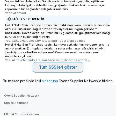
Varsa, lütfen Hotel Nikko San Francisco tesisinin çeşitlilik, eşitlik ve
kapsayıcılıkla ilgili taahhütleri ve girişimleri hakkındaki herkese açık
raporunun bir bağlantı paylaşabilir misiniz?
Yanıt alınmadı.
SAĞLIK VE GÜVENLIK
Hotel Nikko San Francisco tesisinin politikaları, kamu kurumlarının veya
özel kuruluşlarının sağlık hizmeti tavsiyelerine uygun şekilde mı
hazırlandı? Cevap evet ise lütfen bu uygulamaları geliştirmek için hangi
kuruluşların kullanıldığını yazın.
Yes, CDC, CHLA and City, State and Federal guidelines
Hotel Nikko San Francisco tesisi, kamuya açık alanları ve genel erişime
açık olanakları (ör. toplantı odaları, restoranlar, asansör girişleri vb.)
temizliyor ve sterilize ediyor mu? Cevabınız evet ise alınan yeni
önlemleri açıklayın.
Yes, All touch points are sanitized multiple times per day.
Tüm SSS'leri göster
Bu mekan profiliyle ilgili
bir sorunu
Cvent Supplier Network'e bildirin.
Cvent Supplier Network
Onsite Solutions
Etkinlik Yönetimi Yazılımı