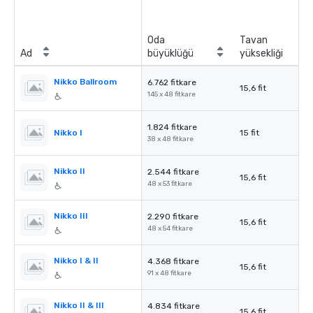
Oda
Tavan
Ad
büyüklüğü
yüksekliği
Nikko Ballroom
6.762 fitkare
15,6 fit
145 x 48 fitkare
1.824 fitkare
Nikko I
15 fit
38 x 48 fitkare
Nikko II
2.544 fitkare
15,6 fit
48 x 53 fitkare
Nikko III
2.290 fitkare
15,6 fit
48 x 54 fitkare
Nikko I & II
4.368 fitkare
15,6 fit
91 x 48 fitkare
Nikko II & III
4.834 fitkare
15,6 fit