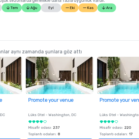
 Düşük sezonlarda genellikle daha fazla uygunluk vardır.
Tem
Ağu
Eyl
Eki
Kas
Ara
nlar aynı zamanda şunlara göz attı
e
Promote your venue
Promote your ve
 DC
Lüks Otel -
Washington
, DC
Lüks Otel -
Washingto
Misafir odası
:
237
Misafir odası
:
220
Toplantı odaları
:
8
Toplantı odaları
:
17