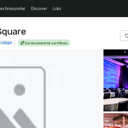
estinasyonlar
Discover
Lüks
Square
 ulaşın
|
Sürdürülebilirlik sertifikası