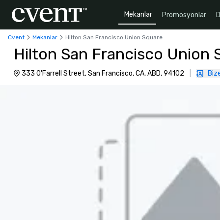
Mekanlar
Promosyonlar
D
Cvent
Mekanlar
Hilton San Francisco Union Square
Hilton San Francisco Union 
333 O'Farrell Street, San Francisco, CA, ABD, 94102
|
Bize