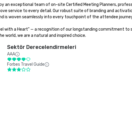
y an exceptional team of on-site Certified Meeting Planners, professi
love service to every detail. Our robust suite of branding and activat
d is woven seamlessly into every touchpoint of the attendee journey.
tel with a Heart" — a recognition of our longstanding commitment to su
e world, we are a natural and inspired choice.
Sektör Derecelendirmeleri
AAA
Forbes Travel Guide