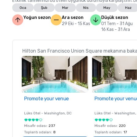
Etkinlik tarihlerinizi bu otelin uygunluk durumuyla karşılaştırın.
Oca
Şub
Mar
Nis
May
Haz
Yoğun sezon
Ara sezon
Düşük sezon
29 Eki - 15 Kas
01 Tem - 31 Ağu
16 Kas - 31 Ara
Hilton San Francisco Union Square mekanına baka
Promote your venue
Promote your venu
Lüks Otel -
Washington
, DC
Lüks Otel -
Washington
,
Misafir odası
:
237
Misafir odası
:
220
Toplantı odaları
:
8
Toplantı odaları
:
17