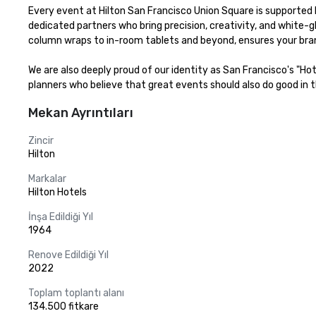
Every event at Hilton San Francisco Union Square is supported b
dedicated partners who bring precision, creativity, and white-g
column wraps to in-room tablets and beyond, ensures your bran
We are also deeply proud of our identity as San Francisco's "Ho
planners who believe that great events should also do good in th
Mekan Ayrıntıları
Zincir
Hilton
Markalar
Hilton Hotels
İnşa Edildiği Yıl
1964
Renove Edildiği Yıl
2022
Toplam toplantı alanı
134.500 fitkare