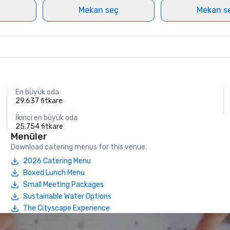
ç
Mekan seç
Mekan s
En büyük oda
29.637 fitkare
İkinci en büyük oda
25.754 fitkare
Menüler
Download catering menus for this venue.
2026 Catering Menu
Boxed Lunch Menu
Small Meeting Packages
Sustainable Water Options
The Cityscape Experience