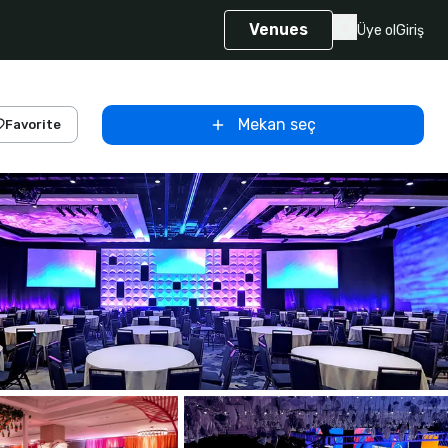
Venues
Üye ol
Giriş
Mekan seç
Favorite