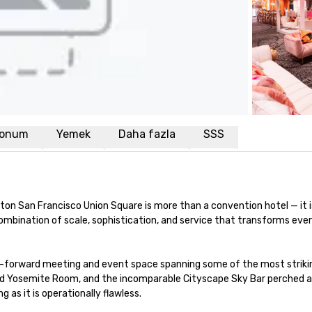
onum
Yemek
Daha fazla
SSS
ilton San Francisco Union Square is more than a convention hotel — it 
d combination of scale, sophistication, and service that transforms e
-forward meeting and event space spanning some of the most striking 
ed Yosemite Room, and the incomparable Cityscape Sky Bar perched ato
 as it is operationally flawless.
