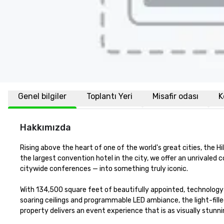
Genel bilgiler
Toplantı Yeri
Misafir odası
K
Hakkımızda
Rising above the heart of one of the world's great cities, the H
the largest convention hotel in the city, we offer an unrivale
citywide conferences — into something truly iconic.

With 134,500 square feet of beautifully appointed, technology
soaring ceilings and programmable LED ambiance, the light-fill
property delivers an event experience that is as visually stunning