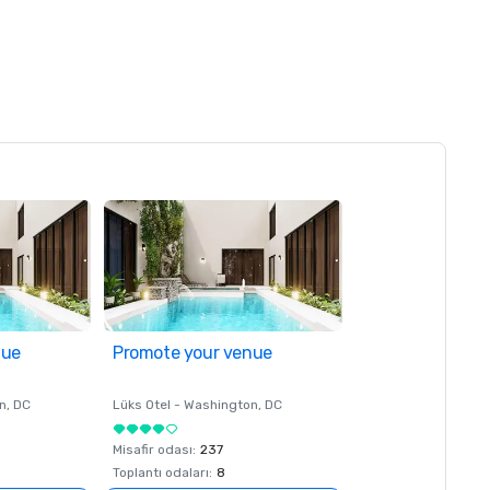
nue
Promote your venue
n
, DC
Lüks Otel -
Washington
, DC
Misafir odası
:
237
Toplantı odaları
:
8