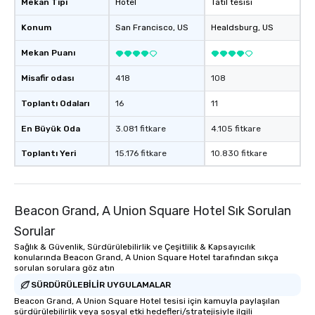
Mekan Tipi
Hotel
Tatil tesisi
Konum
San Francisco
, US
Healdsburg
, US
Mekan Puanı
Misafir odası
418
108
Toplantı Odaları
16
11
En Büyük Oda
3.081 fitkare
4.105 fitkare
Toplantı Yeri
15.176 fitkare
10.830 fitkare
Beacon Grand, A Union Square Hotel Sık Sorulan
Sorular
Sağlık & Güvenlik, Sürdürülebilirlik ve Çeşitlilik & Kapsayıcılık
konularında Beacon Grand, A Union Square Hotel tarafından sıkça
sorulan sorulara göz atın
SÜRDÜRÜLEBILIR UYGULAMALAR
Beacon Grand, A Union Square Hotel tesisi için kamuyla paylaşılan
sürdürülebilirlik veya sosyal etki hedefleri/stratejisiyle ilgili