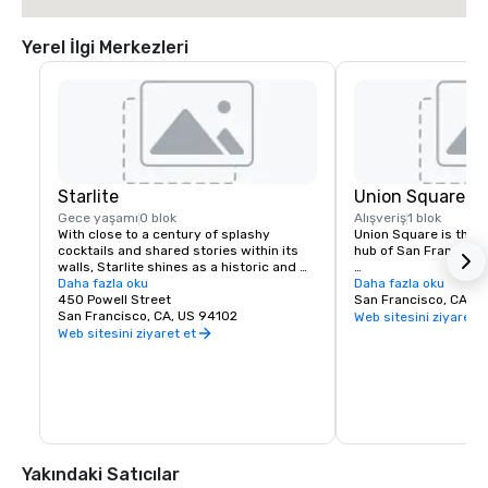
Yerel İlgi Merkezleri
Starlite
Union Square
Gece yaşamı
0 blok
Alışveriş
1 blok
With close to a century of splashy 
Union Square is the re
cocktails and shared stories within its 
hub of San Francisco. 
walls, Starlite shines as a historic and 
revered San Francisco establishment. 
Daha fazla oku
It boasts the city’s la
Daha fazla oku
Located on the top floor of Beacon 
450 Powell Street
luxury, department a
San Francisco, CA, U
Grand.
San Francisco, CA, US 94102
shopping, making it o
Web sitesini ziyaret e
tourist attractions in
Web sitesini ziyaret et
States. A spectacular 
art galleries, salons,
contribute to the are
24-hour character.
Yakındaki Satıcılar