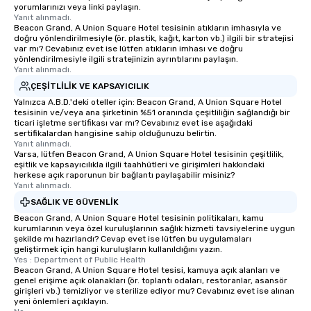
yorumlarınızı veya linki paylaşın.
Yanıt alınmadı.
Beacon Grand, A Union Square Hotel tesisinin atıkların imhasıyla ve
doğru yönlendirilmesiyle (ör. plastik, kağıt, karton vb.) ilgili bir stratejisi
var mı? Cevabınız evet ise lütfen atıkların imhası ve doğru
yönlendirilmesiyle ilgili stratejinizin ayrıntılarını paylaşın.
Yanıt alınmadı.
ÇEŞITLILIK VE KAPSAYICILIK
Yalnızca A.B.D.'deki oteller için: Beacon Grand, A Union Square Hotel
tesisinin ve/veya ana şirketinin %51 oranında çeşitliliğin sağlandığı bir
ticari işletme sertifikası var mı? Cevabınız evet ise aşağıdaki
sertifikalardan hangisine sahip olduğunuzu belirtin.
Yanıt alınmadı.
Varsa, lütfen Beacon Grand, A Union Square Hotel tesisinin çeşitlilik,
eşitlik ve kapsayıcılıkla ilgili taahhütleri ve girişimleri hakkındaki
herkese açık raporunun bir bağlantı paylaşabilir misiniz?
Yanıt alınmadı.
SAĞLIK VE GÜVENLIK
Beacon Grand, A Union Square Hotel tesisinin politikaları, kamu
kurumlarının veya özel kuruluşlarının sağlık hizmeti tavsiyelerine uygun
şekilde mı hazırlandı? Cevap evet ise lütfen bu uygulamaları
geliştirmek için hangi kuruluşların kullanıldığını yazın.
Yes : Department of Public Health
Beacon Grand, A Union Square Hotel tesisi, kamuya açık alanları ve
genel erişime açık olanakları (ör. toplantı odaları, restoranlar, asansör
girişleri vb.) temizliyor ve sterilize ediyor mu? Cevabınız evet ise alınan
yeni önlemleri açıklayın.