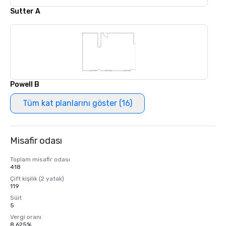
Sutter A
Powell B
Tüm kat planlarını göster (16)
Misafir odası
Toplam misafir odası
418
Çift kişilik (2 yatak)
119
Süit
5
Vergi oranı
8,625%