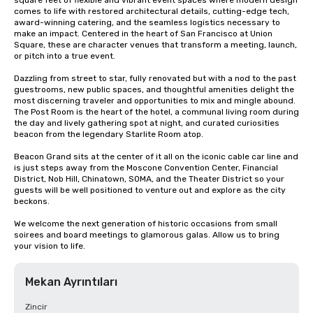
square feet of flexible and vibrant event spaces where modern design 
comes to life with restored architectural details, cutting-edge tech, 
award-winning catering, and the seamless logistics necessary to 
make an impact. Centered in the heart of San Francisco at Union 
Square, these are character venues that transform a meeting, launch, 
or pitch into a true event.

Dazzling from street to star, fully renovated but with a nod to the past 
guestrooms, new public spaces, and thoughtful amenities delight the 
most discerning traveler and opportunities to mix and mingle abound. 
The Post Room is the heart of the hotel, a communal living room during 
the day and lively gathering spot at night, and curated curiosities 
beacon from the legendary Starlite Room atop.

Beacon Grand sits at the center of it all on the iconic cable car line and 
is just steps away from the Moscone Convention Center, Financial 
District, Nob Hill, Chinatown, SOMA, and the Theater District so your 
guests will be well positioned to venture out and explore as the city 
beckons.

We welcome the next generation of historic occasions from small 
soirees and board meetings to glamorous galas. Allow us to bring 
your vision to life.
Mekan Ayrıntıları
Zincir