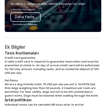
country with a focus on superb hiking,
make the end-user ex
AV, eğlence, ulaşım ve diğer etkinlik ihtiyaçları için diğer
lodging, food and wine. We also have
seamless from start to fini
satıcıları inceleyin.
a Monterey Bay Trek.
also a certified WOSB.
Daha fazla bilgi
Destekleyen
Ek Bilgiler
Tesis Kısıtlamaları
Credit card guarantee 

A valid credit card is required to guarantee reservation and must be 
presented at check-in. On day of arrival credit card will be authorized 
for full stay amount, including taxes, and an incidental deposit of 125 
USD per day.

Pet Policy

We are a dog friendly hotel. 75 USD per day per pet (+ 16.695% tax). 
Only dogs weighing less than 50 pounds, 2 maximum per room are 
permitted. For their safety, dogs are not to be left unattended in 
İptal politikası
Individual rooms can be canceled 48 hours prior to arrival