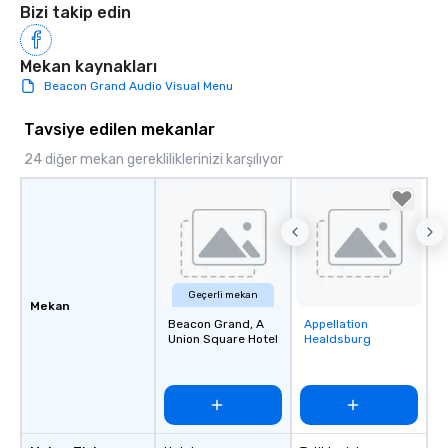
Bizi takip edin
Mekan kaynakları
Beacon Grand Audio Visual Menu
Tavsiye edilen mekanlar
24 diğer mekan gerekliliklerinizi karşılıyor
Geçerli mekan
Mekan
Beacon Grand, A
Appellation
Removed from
Union Square Hotel
Healdsburg
favorites