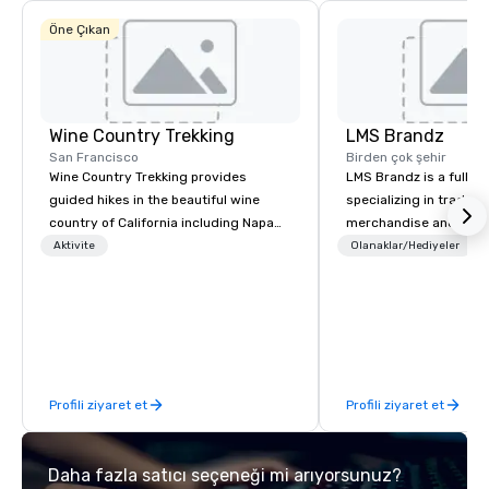
Öne Çıkan
Wine Country Trekking
LMS Brandz
San Francisco
Birden çok şehir
Wine Country Trekking provides
LMS Brandz is a full-s
guided hikes in the beautiful wine
specializing in trade 
country of California including Napa
merchandise and muc
and Sonoma Valleys. These
booth giveaways and 
Aktivite
Olanaklar/Hediyeler
experiences include walking in the
to executive gifting, d
vineyards, amongst ancient redwood
banners, signage, fulfi
trees and oak groves with a curated
logistics, shipping, al
wine country lunch and visits to iconic
commerce solutions we 
wineries for superb wine tasting
While there are many 
experiences. In addition to our guided
companies to choose f
Profili ziyaret et
Profili ziyaret et
day hikes we provide luxury self-
years of industry exp
guided inn-to-in walking vacations
commitment to except
from the gateway City of San
service set us apart. W
Daha fazla satıcı seçeneği mi arıyorsunuz?
Francisco to the California wine
smart, reliable soluti