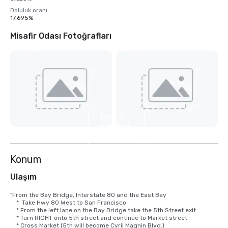
Doluluk oranı
17,695%
Misafir Odası Fotoğrafları
Diğer 9
fotoğrafı
göster
Konum
Ulaşım
"From the Bay Bridge, Interstate 80 and the East Bay

    *  Take Hwy 80 West to San Francisco

    * From the left lane on the Bay Bridge take the 5th Street exit

    * Turn RIGHT onto 5th street and continue to Market street

    * Cross Market (5th will become Cyril Magnin Blvd.)
