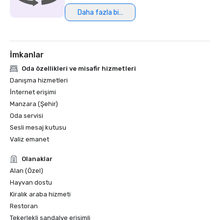
Daha fazla bilgi
Northstar Meetings Group Stella Award Finalist, 2023
İmkanlar
Oda özellikleri ve misafir hizmetleri
Danışma hizmetleri
İnternet erişimi
Manzara (Şehir)
Oda servisi
Sesli mesaj kutusu
Valiz emanet
Olanaklar
Alan (Özel)
Hayvan dostu
Kiralık araba hizmeti
Restoran
Tekerlekli sandalye erişimli