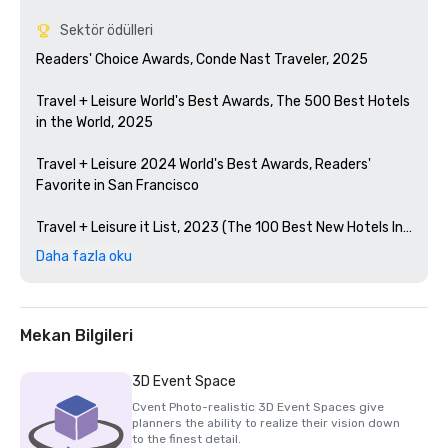
Sektör ödülleri
Readers' Choice Awards, Conde Nast Traveler, 2025

Travel + Leisure World's Best Awards, The 500 Best Hotels 
in the World, 2025

Travel + Leisure 2024 World's Best Awards, Readers' 
Favorite in San Francisco 

Travel + Leisure it List, 2023 (The 100 Best New Hotels In 
The World)

Daha fazla oku
Condé Nast Traveler Readers' Choice Awards, 2023

The Best Bars in America, Esquire 2024

Mekan Bilgileri
Michelin Guide, 2024 (Favorite Hotel Restorations in 
3D Event Space
2023)

Cvent Photo-realistic 3D Event Spaces give
planners the ability to realize their vision down
HSMAI Adrian Award, 2024

to the finest detail.