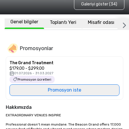
Galeriyi göster (34)
Genel bilgiler
Toplantı Yeri
Misafir odası
K
Promosyonlar
The Grand Treatment
$179,00 - $299,00
01.07.2026 - 31.03.2027
Promosyon ücretleri
Promosyon iste
Hakkımızda
EXTRAORDINARY VENUES INSPIRE

Professional doesn’t mean mundane. The Beacon Grand offers 17,000 