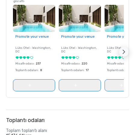
göz attı
Promote your venue
Promote your venue
Promote your ve
Lüks Otel -
Washington
,
Lüks Otel -
Washington
,
Lüks Otel -
Washin
DC
DC
DC
Misafir odası
:
237
Misafir odası
:
220
Misafir odası
:
237
Toplantı odaları
:
8
Toplantı odaları
:
17
Toplantı odaları
:
8
Toplantı odaları
Toplam toplantı alanı