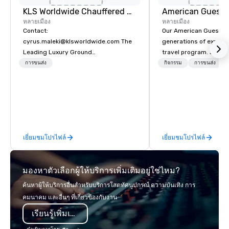
KLS Worldwide Chauffered Services
American Guest
หลายเมือง
หลายเมือง
Contact:
Our American Guest fa
cyrus.maleki@klsworldwide.com The
generations of experie
Leading Luxury Ground
travel program. Since 
Transportation company since 1998
mission has been to c
การขนส่ง
กิจกรรม
การขนส่ง
imagination of your c
with tailored incentive
meetings, and VIP trav
throughout the USA a
initial contact, throug
sourcing, contracting,
เยี่ยมชมโปรไฟล์
เยี่ยมชมโปรไฟล์
management, we treat 
if we were the client. 
network of global supp
มองหาตัวเลือกผู้ให้บริการเพิ่มเติมอยู่ใช่ไหม?
bring your vision to lif
passion, an internatio
ค้นหาผู้ให้บริการอื่นสำหรับบริการโสตทัศนูปกรณ์ ความบันเทิง การ
American hospitality, 
คมนาคม และอื่นๆ ที่เกี่ยวข้องกับงาน
promise: your busines
เรียนรู้เพิ่มเติม