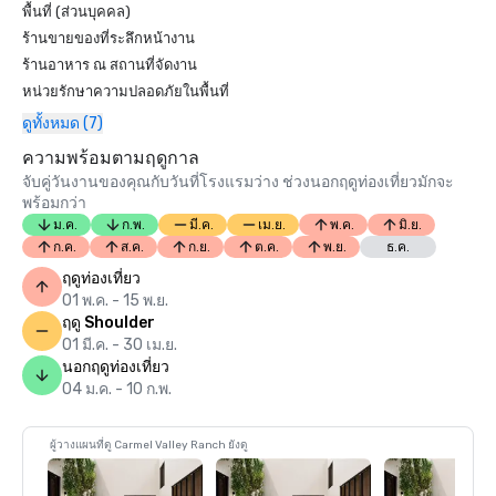
พื้นที่ (ส่วนบุคคล)
ร้านขายของที่ระลึกหน้างาน
ร้านอาหาร ณ สถานที่จัดงาน
หน่วยรักษาความปลอดภัยในพื้นที่
ดูทั้งหมด (7)
ความพร้อมตามฤดูกาล
จับคู่วันงานของคุณกับวันที่โรงแรมว่าง ช่วงนอกฤดูท่องเที่ยวมักจะ
พร้อมกว่า
ม.ค.
ก.พ.
มี.ค.
เม.ย.
พ.ค.
มิ.ย.
ก.ค.
ส.ค.
ก.ย.
ต.ค.
พ.ย.
ธ.ค.
ฤดูท่องเที่ยว
01 พ.ค. - 15 พ.ย.
ฤดู Shoulder
01 มี.ค. - 30 เม.ย.
นอกฤดูท่องเที่ยว
04 ม.ค. - 10 ก.พ.
ผู้วางแผนที่ดู Carmel Valley Ranch ยังดู