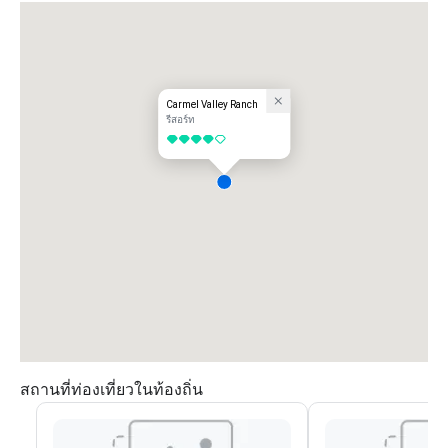
Continue to Carmel Valley Road, and turn left.

Follow Carmel Valley Road for 6 miles, and turn right onto Robinson 
Canyon Road.

Veer right at the fork in the road.

Carmel Valley Ranch will be the second driveway on the left.

FROM MONTEREY PENINSULA AIRPORT (MRY)

Carmel Valley Ranch
Exit the airport via Olmstead Road, and turn right onto Highway 68.

รีสอร์ท
Follow Highway 68 to Highway 1 South.

4 จาก 5
Continue to Carmel Valley Road, and turn left.

Continue 6 miles to Robinson Canyon Road, and turn right.

Veer right at the fork in the road.

Carmel Valley Ranch will be the second driveway on the left.

FROM OAKLAND INT’L AIRPORT (OAK)

Take Interstate 880 South to San Jose.

Take Exit 4B to merge onto Highway 101 South to Los Angeles.

Exit onto Highway 156 West.

Continue to Highway 1 South.

Continue to Carmel Valley Road, and turn left.

Follow Carmel Valley Road for 6 miles, and turn right onto Robinson 
Canyon Road.

Veer right at the fork in the road.

Carmel Valley Ranch will be the second driveway on the left.
สถานที่ท่องเที่ยวในท้องถิ่น