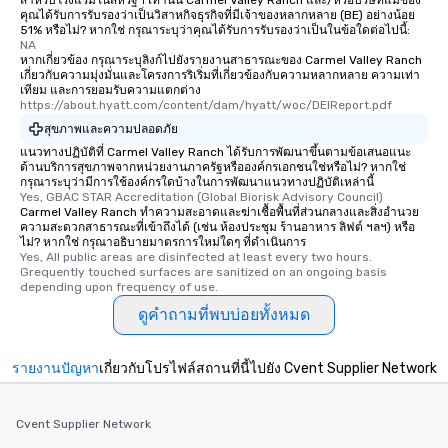
สำหรับโรงแรมในสหรัฐฯ เท่านั้น Carmel Valley Ranch และ/หรือบริษัทแม่ของ
คุณได้รับการรับรองว่าเป็นวิสาหกิจธุรกิจที่มีเจ้าของหลากหลาย (BE) อย่างน้อย
51% หรือไม่? หากใช่ กรุณาระบุว่าคุณได้รับการรับรองว่าเป็นในข้อใดต่อไปนี้:
NA
หากเกี่ยวข้อง กรุณาระบุลิงก์ไปยังรายงานสาธารณะของ Carmel Valley Ranch
เกี่ยวกับความมุ่งมั่นและโครงการริเริ่มที่เกี่ยวข้องกับความหลากหลาย ความเท่า
เทียม และการยอมรับความแตกต่าง
https://about.hyatt.com/content/dam/hyatt/woc/DEIReport.pdf
สุขภาพและความปลอดภัย
แนวทางปฏิบัติที่ Carmel Valley Ranch ได้รับการพัฒนาขึ้นตามข้อเสนอแนะ
ด้านบริการสุขภาพจากหน่วยงานภาครัฐหรือองค์กรเอกชนใช่หรือไม่? หากใช่
กรุณาระบุว่ามีการใช้องค์กรใดบ้างในการพัฒนาแนวทางปฏิบัติเหล่านี้
Yes, GBAC STAR Accreditation (Global Biorisk Advisory Council)
Carmel Valley Ranch ทำความสะอาดและฆ่าเชื้อพื้นที่ส่วนกลางและสิ่งอำนวย
ความสะดวกสาธารณะที่เข้าถึงได้ (เช่น ห้องประชุม ร้านอาหาร ลิฟต์ ฯลฯ) หรือ
ไม่? หากใช่ กรุณาอธิบายมาตรการใหม่ใดๆ ที่ดำเนินการ
Yes, All public areas are disinfected at least every two hours. 
Grequently touched surfaces are sanitized on an ongoing basis 
depending upon frequency of use.
ดูคำถามที่พบบ่อยทั้งหมด
รายงานปัญหา
เกี่ยวกับโปรไฟล์สถานที่นี้ไปยัง Cvent Supplier Network
Cvent Supplier Network