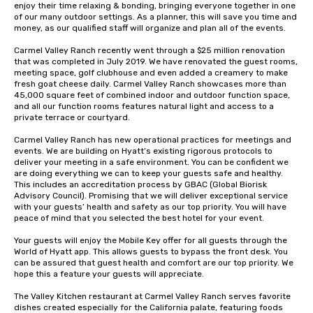
enjoy their time relaxing & bonding, bringing everyone together in one 
of our many outdoor settings. As a planner, this will save you time and 
money, as our qualified staff will organize and plan all of the events.

Carmel Valley Ranch recently went through a $25 million renovation 
that was completed in July 2019. We have renovated the guest rooms, 
meeting space, golf clubhouse and even added a creamery to make 
fresh goat cheese daily. Carmel Valley Ranch showcases more than 
45,000 square feet of combined indoor and outdoor function space, 
and all our function rooms features natural light and access to a 
private terrace or courtyard.

Carmel Valley Ranch has new operational practices for meetings and 
events. We are building on Hyatt’s existing rigorous protocols to 
deliver your meeting in a safe environment. You can be confident we 
are doing everything we can to keep your guests safe and healthy. 
This includes an accreditation process by GBAC (Global Biorisk 
Advisory Council). Promising that we will deliver exceptional service 
with your guests’ health and safety as our top priority. You will have 
peace of mind that you selected the best hotel for your event.

Your guests will enjoy the Mobile Key offer for all guests through the 
World of Hyatt app. This allows guests to bypass the front desk. You 
can be assured that guest health and comfort are our top priority. We 
hope this a feature your guests will appreciate.

The Valley Kitchen restaurant at Carmel Valley Ranch serves favorite 
dishes created especially for the California palate, featuring foods 