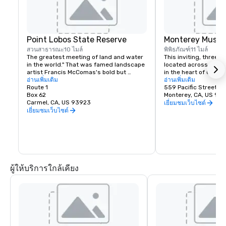
Point Lobos State Reserve
Monterey Museu
สวนสาธารณะ
10 ไมล์
พิพิธภัณฑ์
11 ไมล์
The greatest meeting of land and water 
This inviting, three-s
in the world." That was famed landscape 
located across from hi
artist Francis McComas's bold but 
in the heart of Old M
justified claim for Point Lobos. All who 
อ่านเพิ่มเติม
features eight galler
อ่านเพิ่มเติม
come here agree that the beauty of this 
Route 1
exhibitions of Americ
559 Pacific Street
tree-clad headland is unequaled.
Box 62
California painting, 
Monterey, CA, US 93
Carmel, CA, US 93923
contemporary art. An 
เยี่ยมชมเว็บไซต์
library offers a quiet
เยี่ยมชมเว็บไซต์
research anytime the
gift shop includes cr
cards, jewelry and a f
books about your favor
artist and more. Whee
available at the sculp
located between Pacif
ผู้ให้บริการใกล้เคียง
Principal Streets.