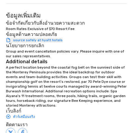
ข้อมูลเพิ่มเติม
ข้อจำกัดเกี่ยวกับสิ่งอำนวยความสะดวก
Room Rates Exclusive of $70 Resort Fee
ข้อมูลด้านความปลอดภัย
source safely at hyatt hotels
นโยบายการยกเลิก
Group and event cancellation policies vary. Please inquire with one of 
our sales representatives.
Additional details
A perfect location beyond the coastal fog belt on the sunniest side of 
the Monterey Peninsula provides the ideal backdrop for outdoor 
events and team-building activities. Groups can test their skill with 
championship golf on the resort’s restored, par 70 Pete Dye course or 
invigorating tennis at twelve courts managed by award-winning Peter 
Burwash International. Additional recreation options include: Spa 
Aiyana's 11 treatment rooms, three pools, hiking trails, organic garden 
tours, horseback riding, our signature Bee Keeping experience, and 
storied Monterey attractions.
เว็บลิงก์
ทัวร์เสมือนจริง
ติดตามเรา