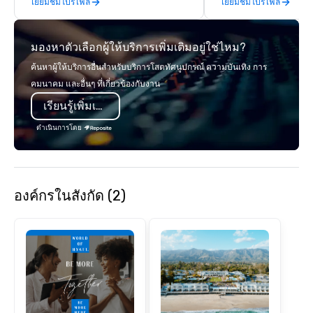
เยี่ยมชมโปรไฟล์
เยี่ยมชมโปรไฟล์
day hikes we provide luxury self-
management, we treat 
guided inn-to-in walking vacations
if we were the client. 
from the gateway City of San
network of global supp
มองหาตัวเลือกผู้ให้บริการเพิ่มเติมอยู่ใช่ไหม?
Francisco to the California wine
bring your vision to lif
country with a focus on superb hiking,
passion, an internatio
ค้นหาผู้ให้บริการอื่นสำหรับบริการโสตทัศนูปกรณ์ ความบันเทิง การ
lodging, food and wine. We also have
American hospitality, 
คมนาคม และอื่นๆ ที่เกี่ยวข้องกับงาน
a Monterey Bay Trek.
promise: your busines
เรียนรู้เพิ่มเติม
ดำเนินการโดย
องค์กรในสังกัด (2)