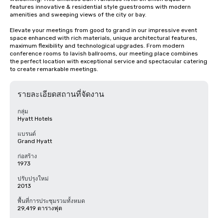
features innovative & residential style guestrooms with modern 
amenities and sweeping views of the city or bay. 

Elevate your meetings from good to grand in our impressive event 
space enhanced with rich materials, unique architectural features, 
maximum flexibility and technological upgrades. From modern 
conference rooms to lavish ballrooms, our meeting place combines 
the perfect location with exceptional service and spectacular catering 
to create remarkable meetings.
รายละเอียดสถานที่จัดงาน
กลุ่ม
Hyatt Hotels
แบรนด์
Grand Hyatt
ก่อสร้าง
1973
ปรับปรุงใหม่
2013
พื้นที่การประชุมรวมทั้งหมด
29,419 ตารางฟุต