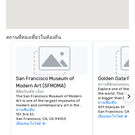
สถานที่ท่องเที่ยวในท้องถิ่น
San Francisco Museum of
Golden Gate Par
สถานที่พักผ่อนหย่อนใจ
Modern Art (SFMOMA)
Explore one of the lar
พิพิธภัณฑ์
8 บล็อก
the world. This 150-y
The San Francisco Museum of Modern 
is bigger than New Yor
Art is one of the largest museums of 
Park, and with much of
อ่านเพิ่มเติม
modern and contemporary art in the 
vehicles, it’s a safe p
501 Stanyan St
United States and a thriving cultural 
อ่านเพิ่มเติม
its hidden treasures l
San Francisco, CA, U
center for the Bay Area. It spans seven 
151 3rd St,
Academy of Sciences,
เยี่ยมชมเว็บไซต์
stories and has a cafe and bookstore on 
San Francisco, CA, US 94103
Children’s Quarter, T
site. SFMOMA’s permanent collection 
เยี่ยมชมเว็บไซต์
Garden, The Botanical
houses contemporary artists Calder, 
buffalo and much, m
Matisse, and Picasso. Special exhibitions 