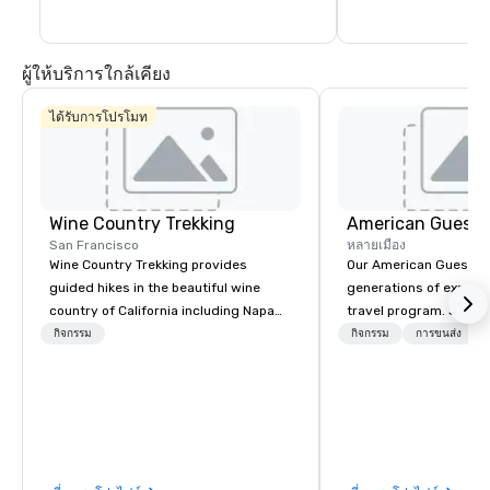
and events occur year-round.
ผู้ให้บริการใกล้เคียง
ได้รับการโปรโมท
Wine Country Trekking
American Guest
San Francisco
หลายเมือง
Wine Country Trekking provides
Our American Guest fa
guided hikes in the beautiful wine
generations of experie
country of California including Napa
travel program. Since 
and Sonoma Valleys. These
mission has been to c
กิจกรรม
กิจกรรม
การขนส่ง
experiences include walking in the
imagination of your c
vineyards, amongst ancient redwood
with tailored incentive
trees and oak groves with a curated
meetings, and VIP trav
wine country lunch and visits to iconic
throughout the USA a
wineries for superb wine tasting
initial contact, throug
experiences. In addition to our guided
sourcing, contracting,