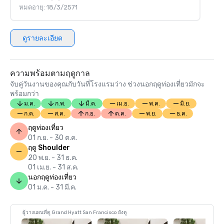
หมดอายุ: 18/3/2571
ดูรายละเอียด
ความพร้อมตามฤดูกาล
จับคู่วันงานของคุณกับวันที่โรงแรมว่าง ช่วงนอกฤดูท่องเที่ยวมักจะ
พร้อมกว่า
ม.ค.
ก.พ.
มี.ค.
เม.ย.
พ.ค.
มิ.ย.
ก.ค.
ส.ค.
ก.ย.
ต.ค.
พ.ย.
ธ.ค.
ฤดูท่องเที่ยว
01 ก.ย. - 30 ต.ค.
ฤดู Shoulder
20 พ.ย. - 31 ธ.ค.
01 เม.ย. - 31 ส.ค.
นอกฤดูท่องเที่ยว
01 ม.ค. - 31 มี.ค.
ผู้วางแผนที่ดู Grand Hyatt San Francisco ยังดู