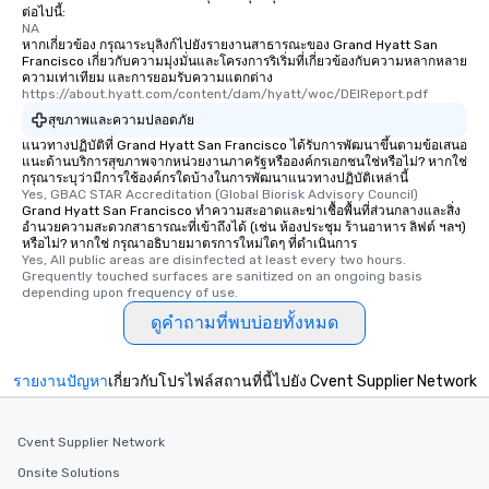
ต่อไปนี้:
NA
หากเกี่ยวข้อง กรุณาระบุลิงก์ไปยังรายงานสาธารณะของ Grand Hyatt San
Francisco เกี่ยวกับความมุ่งมั่นและโครงการริเริ่มที่เกี่ยวข้องกับความหลากหลาย
ความเท่าเทียม และการยอมรับความแตกต่าง
https://about.hyatt.com/content/dam/hyatt/woc/DEIReport.pdf
สุขภาพและความปลอดภัย
แนวทางปฏิบัติที่ Grand Hyatt San Francisco ได้รับการพัฒนาขึ้นตามข้อเสนอ
แนะด้านบริการสุขภาพจากหน่วยงานภาครัฐหรือองค์กรเอกชนใช่หรือไม่? หากใช่
กรุณาระบุว่ามีการใช้องค์กรใดบ้างในการพัฒนาแนวทางปฏิบัติเหล่านี้
Yes, GBAC STAR Accreditation (Global Biorisk Advisory Council)
Grand Hyatt San Francisco ทำความสะอาดและฆ่าเชื้อพื้นที่ส่วนกลางและสิ่ง
อำนวยความสะดวกสาธารณะที่เข้าถึงได้ (เช่น ห้องประชุม ร้านอาหาร ลิฟต์ ฯลฯ)
หรือไม่? หากใช่ กรุณาอธิบายมาตรการใหม่ใดๆ ที่ดำเนินการ
Yes, All public areas are disinfected at least every two hours. 
Grequently touched surfaces are sanitized on an ongoing basis 
depending upon frequency of use.
ดูคำถามที่พบบ่อยทั้งหมด
รายงานปัญหา
เกี่ยวกับโปรไฟล์สถานที่นี้ไปยัง Cvent Supplier Network
Cvent Supplier Network
Onsite Solutions