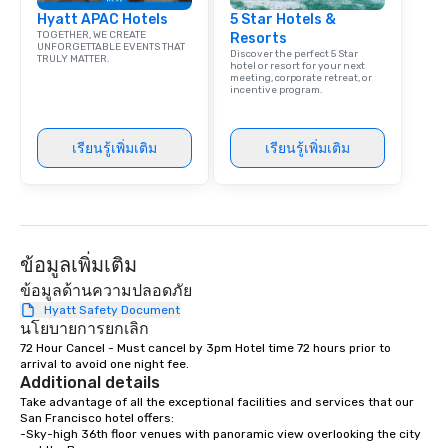
Hyatt APAC Hotels
5 Star Hotels &
TOGETHER, WE CREATE
Resorts
UNFORGETTABLE EVENTS THAT
Discover the perfect 5 Star
TRULY MATTER.
hotel or resort for your next
meeting, corporate retreat, or
incentive program.
เรียนรู้เพิ่มเติม
เรียนรู้เพิ่มเติม
ข้อมูลเพิ่มเติม
ข้อมูลด้านความปลอดภัย
Hyatt Safety Document
นโยบายการยกเลิก
72 Hour Cancel - Must cancel by 3pm Hotel time 72 hours prior to 
arrival to avoid one night fee.
Additional details
Take advantage of all the exceptional facilities and services that our 
San Francisco hotel offers:

-Sky-high 36th floor venues with panoramic view overlooking the city 