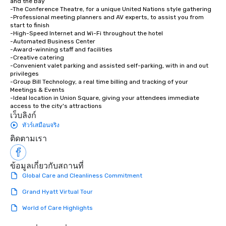
and the Bay

-The Conference Theatre, for a unique United Nations style gathering

-Professional meeting planners and AV experts, to assist you from 
start to finish

-High-Speed Internet and Wi-Fi throughout the hotel

-Automated Business Center

-Award-winning staff and facilities

-Creative catering

-Convenient valet parking and assisted self-parking, with in and out 
privileges

-Group Bill Technology, a real time billing and tracking of your 
Meetings & Events

-Ideal location in Union Square, giving your attendees immediate 
access to the city's attractions
เว็บลิงก์
ทัวร์เสมือนจริง
ติดตามเรา
ข้อมูลเกี่ยวกับสถานที่
Global Care and Cleanliness Commitment
Grand Hyatt Virtual Tour
World of Care Highlights