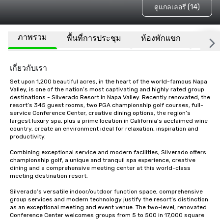
ดูแกลเลอรี (14)
ภาพรวม
พื้นที่การประชุม
ห้องพักแขก
สถานที
เกี่ยวกับเรา
Set upon 1,200 beautiful acres, in the heart of the world-famous Napa 
Valley, is one of the nation’s most captivating and highly rated group 
destinations - Silverado Resort in Napa Valley. Recently renovated, the 
resort’s 345 guest rooms, two PGA championship golf courses, full-
service Conference Center, creative dining options, the region’s 
largest luxury spa, plus a prime location in California’s acclaimed wine 
country, create an environment ideal for relaxation, inspiration and 
productivity.

Combining exceptional service and modern facilities, Silverado offers 
championship golf, a unique and tranquil spa experience, creative 
dining and a comprehensive meeting center at this world-class 
meeting destination resort. 

Silverado’s versatile indoor/outdoor function space, comprehensive 
group services and modern technology justify the resort’s distinction 
as an exceptional meeting and event venue. The two-level, renovated 
Conference Center welcomes groups from 5 to 500 in 17,000 square 