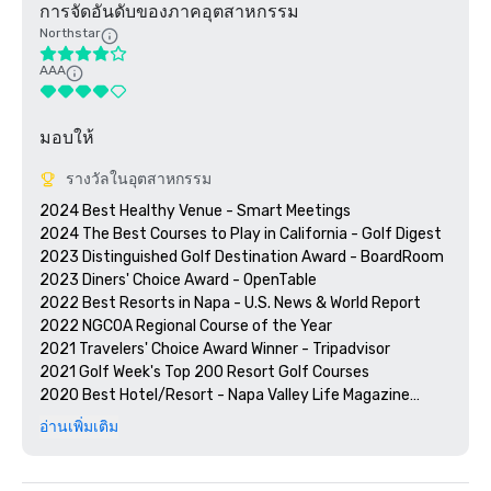
การจัดอันดับของภาคอุตสาหกรรม
Northstar
AAA
มอบให้
รางวัลในอุตสาหกรรม
2024 Best Healthy Venue - Smart Meetings

2024 The Best Courses to Play in California - Golf Digest

2023 Distinguished Golf Destination Award - BoardRoom

2023 Diners' Choice Award - OpenTable  

2022 Best Resorts in Napa - U.S. News & World Report 

2022 NGCOA Regional Course of the Year

2021 Travelers' Choice Award Winner - Tripadvisor

2021 Golf Week's Top 200 Resort Golf Courses

2020 Best Hotel/Resort - Napa Valley Life Magazine

2020 Travelers' Choice Award - Tripadvisor

อ่านเพิ่มเติม
2020 Best Day Spa - Napa Valley Life Magazine 

2020 USPTA NorCal Pro of the Year - Katie Dellich

2018 & 2019 TripAdvisor Certificate of Excellence
