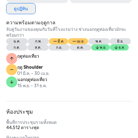
ดูปฏิทิน
ความพร้อมตามฤดูกาล
จับคู่วันงานของคุณกับวันที่โรงแรมว่าง ช่วงนอกฤดูท่องเที่ยวมักจะ
พร้อมกว่า
ม.ค.
ก.พ.
มี.ค.
เม.ย.
พ.ค.
มิ.ย.
ก.ค.
ส.ค.
ก.ย.
ต.ค.
พ.ย.
ธ.ค.
ฤดูท่องเที่ยว
ฤดู Shoulder
01 มี.ค. - 30 เม.ย.
นอกฤดูท่องเที่ยว
15 พ.ย. - 31 ธ.ค.
ห้องประชุม
พื้นที่การประชุมรวมทั้งหมด
44,512 ตารางฟุต
ห้องขนาดใหญ่สุด