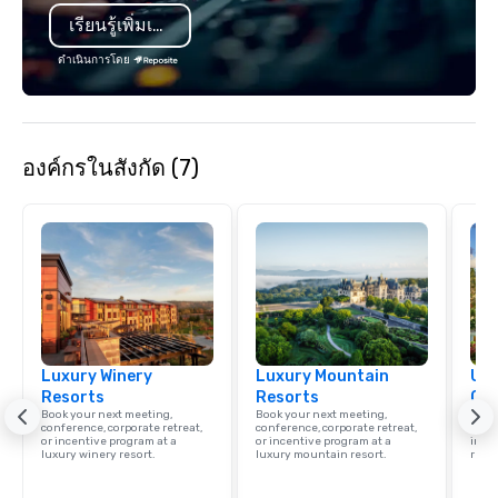
Diego, Orange County,
เรียนรู้เพิ่มเติม
York, Chicago and Miam
offices enable us to eff
ดำเนินการโดย
both U.S. and internati
across multiple time zones. Let
something extraordin
contact us today!
องค์กรในสังกัด (7)
Luxury Winery
Luxury Mountain
Uni
Resorts
Resorts
Ca
Book your next meeting,
Book your next meeting,
Find 
conference, corporate retreat,
conference, corporate retreat,
resor
or incentive program at a
or incentive program at a
ince
luxury winery resort.
luxury mountain resort.
retre