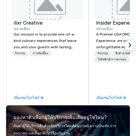
ilixr Creative
Insider Experienc
หลายเมือง
หลายเมือง
Our mission is to provide one-of-a-
A Premier USA DMC Partner At 
kind culinary experiences that leave
Experience, we create
you and your guests with lasting
unforgettable events w
memories and satiated palates. Every
access to premium ve
กิจกรรม
การจัดเลี้ยง
กิจกรรม
สิ่งอำนวยควา
detail is meticulously thought out, and
class entertainment, a
โลจิสติกส์/การตกแต่ง
+
our commitment to hospitality, with
experiences. With over
over 40 years of experience working
expertise, we handle e
in some of the world's most
behind the scenes, en
acclaimed restaurants, brings a level
flawless, five-star exp
of excellence rarely found in the
Planners value our qu
เยี่ยมชมโปรไฟล์
เยี่ยมชมโปรไฟล์
catering industry.
times, all-inclusive b
turnarounds, strong i
relationships, and ope
มองหาตัวเลือกผู้ให้บริการเพิ่มเติมอยู่ใช่ไหม?
precision. We operate 
in key destinations su
ค้นหาผู้ให้บริการอื่นสำหรับบริการโสตทัศนูปกรณ์ ความบันเทิง การ
Los Angeles, San Fran
คมนาคม และอื่นๆ ที่เกี่ยวข้องกับงาน