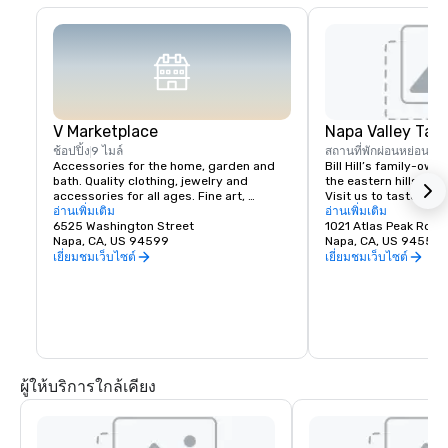
V Marketplace
Napa Valley Tas
ช้อปปิ้ง
9 ไมล์
สถานที่พักผ่อนหย่อนใจ
Accessories for the home, garden and 
Bill Hill’s family-own
bath. Quality clothing, jewelry and 
the eastern hills of Na
accessories for all ages. Fine art, 
Visit us to taste Pri
gourmet foods, chocolates, wines and 
อ่านเพิ่มเติม
38° & Tetra wines.
อ่านเพิ่มเติม
wine tasting. Romantic gifts and 
6525 Washington Street
1021 Atlas Peak Rd
collectibles from Napa Valley and around 
Napa, CA, US 94599
Napa, CA, US 94559
the world, complementing a delightful 
เยี่ยมชมเว็บไซต์
เยี่ยมชมเว็บไซต์
variety of Wine Country dining.
ผู้ให้บริการใกล้เคียง