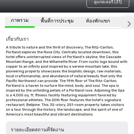
ดูแกลเลอรี (31)
ภาพรวม
พื้นที่การประชุม
ห้องพักแขก
สถานที
เกี่ยวกับเรา
A tribute to nature and the thrill of discovery, The Ritz-Carlton, 
Portland explores the Rose City. Centrally located downtown, this 
hotel offers uninterrupted views of Portland's skyline, the Cascade 
Mountain Range, and the Willamette River. From rustic logs bound with 
copper to an infinity pool inspired by a serene mountain lake, this 
pioneering property showcases the biophilic design, raw materials, 
local craftsmanship, and abundance of natural beauty that only the 
Pacific Northwest can provide. The 19th floor of The Ritz-Carlton, 
Portland is a haven to nurture the mind, body, and soul. The spa is 
inspired by the unfolding petals of a Portland rose. Adjoining the Spa 
is a 4,000 sq. ft. fitness facility featuring equipment favored by 
professional athletes. The 20th floor features the hotel's signature 
restaurant, Bellpine. This 35-story, 251-room property takes visitors 
on a tour through the history, the landscape, and the spirit of one of 
America's most beautiful and vibrant destinations.
รายละเอียดสถานที่จัดงาน