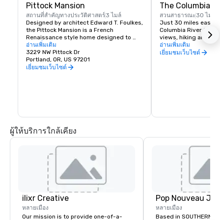
Pittock Mansion
The Columbia Ri
สถานที่สำคัญทางประวัติศาสตร์
3 ไมล์
สวนสาธารณะ
30 ไมล์
Designed by architect Edward T. Foulkes, 
Just 30 miles east of 
the Pittock Mansion is a French 
Columbia River Gorge
Renaissance style home designed to 
views, hiking and moun
capture the view of Downtown Portland 
อ่านเพิ่มเติม
and more than 90 wat
อ่านเพิ่มเติม
and the Cascade Mountains. Built in 1912 
3229 NW Pittock Dr
must see locations in
เยี่ยมชมเว็บไซต์
for the editor of The Oregonian 
Portland, OR, US 97201
Multnomah Falls, Crow
Newspaper, Henry Pittock, this piece of 
House, Hood River Fru
เยี่ยมชมเว็บไซต์
history has been maintained for visitors 
Historic Columbia Ri
to get a glimpse of life in Portland at its 
infancy.
ผู้ให้บริการใกล้เคียง
ilixr Creative
หลายเมือง
หลายเมือง
Our mission is to provide one-of-a-
Based in SOUTHERN CA