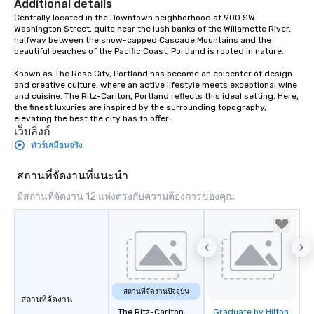
infectious enough to 
Additional details
engaged and energize
Centrally located in the Downtown neighborhood at 900 SW 
Washington Street, quite near the lush banks of the Willamette River, 
the night. ► Pop Nouveau has
halfway between the snow-capped Cascade Mountains and the 
decades of experience
beautiful beaches of the Pacific Coast, Portland is rooted in nature.  

weddings all over the 
Known as The Rose City, Portland has become an epicenter of design 
ready to provide you w
and creative culture, where an active lifestyle meets exceptional wine 
soundtrack to enhanc
and cuisine. The Ritz-Carlton, Portland reflects this ideal setting. Here, 
of your special day! F
the finest luxuries are inspired by the surrounding topography, 
mood for your "I do" m
elevating the best the city has to offer.
เว็บลิงก์
creating a swinging vib
ทัวร์เสมือนจริง
hour, to providing som
for dinner which lead r
สถานที่จัดงานที่แนะนำ
unforgettable all night
Pop Nouveau will be th
มีสถานที่จัดงาน 12 แห่งตรงกับความต้องการของคุณ
of the way to make pl
wedding day a breeze
options available for 
and every budget.
สถานที่จัดงานปัจจุบัน
สถานที่จัดงาน
The Ritz-Carlton,
Graduate by Hilton
Removed from