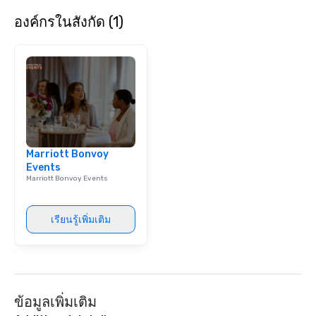
curated atmosphere. W
องค์กรในสังกัด (1)
high-stakes corporate 
intimate boutique wedd
brand launch, our ens
styled and coached to
aesthetic excellence of
Bespoke Curation: From
pianists to full "Big B
orchestras. Versatile R
library of hundreds of
Marriott Bonvoy
rearranged with synco
Events
and soul. ► Visual Sophistication: Our
Marriott Bonvoy Events
performers reflect the
aesthetic—classic ele
modern edge. By choo
เรียนรู้เพิ่มเติม
Nouveau Jazz, you aren
a band; you are securi
immersive experience.
in that "golden hour"
the music is sophistic
ข้อมูลเพิ่มเติม
cocktails and conversa