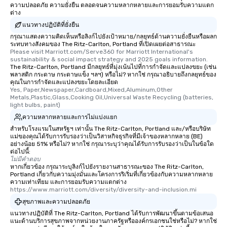
ความปลอดภัย ความยั่งยืน ตลอดจนความหลากหลายและการยอมรับความแตก
ต่าง
แนวทางปฏิบัติที่ยั่งยืน
กรุณาแสดงความคิดเห็นหรือลิงก์ไปยังเป้าหมาย/กลยุทธ์ด้านความยั่งยืนหรือผลก
ระทบทางสังคมของ The Ritz-Carlton, Portland ที่เปิดเผยต่อสาธารณะ
Please visit Marriott.com/Serve360 for Marriott International's 
sustainability & social impact strategy and 2025 goals information.
The Ritz-Carlton, Portland มีกลยุทธ์ที่มุ่งเน้นไปที่การกำจัดและแปลงขยะ (เช่น
พลาสติก กระดาษ กระดาษแข็ง ฯลฯ) หรือไม่? หากใช่ กรุณาอธิบายถึงกลยุทธ์ของ
คุณในการกำจัดและแปลงขยะโดยละเอียด
Yes, Paper,Newspaper,Cardboard,Mixed,Aluminum,Other 
Metals,Plastic,Glass,Cooking Oil,Universal Waste Recycling (batteries, 
light bulbs, paint)
ความหลากหลายและการไม่แบ่งแยก
สำหรับโรงแรมในสหรัฐฯ เท่านั้น The Ritz-Carlton, Portland และ/หรือบริษัท
แม่ของคุณได้รับการรับรองว่าเป็นวิสาหกิจธุรกิจที่มีเจ้าของหลากหลาย (BE)
อย่างน้อย 51% หรือไม่? หากใช่ กรุณาระบุว่าคุณได้รับการรับรองว่าเป็นในข้อใด
ต่อไปนี้:
ไม่มีคำตอบ
หากเกี่ยวข้อง กรุณาระบุลิงก์ไปยังรายงานสาธารณะของ The Ritz-Carlton,
Portland เกี่ยวกับความมุ่งมั่นและโครงการริเริ่มที่เกี่ยวข้องกับความหลากหลาย
ความเท่าเทียม และการยอมรับความแตกต่าง
https://www.marriott.com/diversity/diversity-and-inclusion.mi
สุขภาพและความปลอดภัย
แนวทางปฏิบัติที่ The Ritz-Carlton, Portland ได้รับการพัฒนาขึ้นตามข้อเสนอ
แนะด้านบริการสุขภาพจากหน่วยงานภาครัฐหรือองค์กรเอกชนใช่หรือไม่? หากใช่