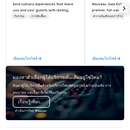
kind culinary experiences that leave
Nouveau Jazz Entertai
you and your guests with lasting
premier, full-service J
memories and satiated palates. Every
entertainment manag
กิจกรรม
การจัดเลี้ยง
ความบันเทิงแบบว่าจ้าง
detail is meticulously thought out, and
specializing in a sophi
our commitment to hospitality, with
genre musical experien
over 40 years of experience working
Nouveau Jazz." Our mis
in some of the world's most
create and curate memo
acclaimed restaurants, brings a level
entertainment experie
of excellence rarely found in the
clients and audiences 
เยี่ยมชมโปรไฟล์
เยี่ยมชมโปรไฟล์
catering industry.
enthusiasm after every eve
makes our approach spe
"Recognition Factor." 
มองหาตัวเลือกผู้ให้บริการเพิ่มเติมอยู่ใช่ไหม?
audience hears a famil
Spears, Bruno Mars, or
ค้นหาผู้ให้บริการอื่นสำหรับบริการโสตทัศนูปกรณ์ ความบันเทิง การ
melody reimagined thr
คมนาคม และอื่นๆ ที่เกี่ยวข้องกับงาน
1940s lens, it creates 
เรียนรู้เพิ่มเติม
moment. It invites the
lean in, sparking conv
ดำเนินการโดย
connection. ► How We Elevate Your
Event: We don’t just p
background music; we 