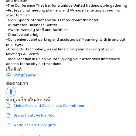
and the Bay

way to do so. Large Groups Welcome
-The Conference Theatre, for a unique United Nations style gathering

Lip Smacking Foodie To
-Professional meeting planners and AV experts, to assist you from 
start to finish

groups, small or large.
-High-Speed Internet and Wi-Fi throughout the hotel

experiences can acc
-Automated Business Center

groups from as few as
-Award-winning staff and facilities

-Creative catering

as 500 guests, making
-Convenient valet parking and assisted self-parking, with in and out 
choice for any corpora
privileges

Stress-Free Booking 
-Group Bill Technology, a real time billing and tracking of your 
Meetings & Events

a tour is stress-free a
-Ideal location in Union Square, giving your attendees immediate 
enjoy the company of 
access to the city's attractions
more easily. You’ll tak
เว็บลิงก์
knowing that everythin
ทัวร์เสมือนจริง
of from the moment the
ติดตามเรา
booked to the minute i
Since the menu is alre
ข้อมูลเกี่ยวกับสถานที่
have nothing to worry 
remember to submit ah
Global Care and Cleanliness Commitment
date any dietary restr
Grand Hyatt Virtual Tour
allergies for anyone in
Feel Like a VIP at Each
World of Care Highlights
Smacking Foodie Tours