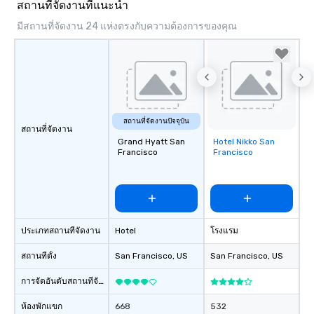
group members never 
สถานที่จัดงานที่แนะนำ
about waiting in line to
มีสถานที่จัดงาน 24 แห่งตรงกับความต้องการของคุณ
restaurant or being sh
than desirable table. O
everyone is treated lik
immediate seating upon
What’s more, your gro
a special warm welcom
from the restaurant c
สถานที่จัดงานปัจจุบัน
สถานที่จัดงาน
be printed featuring yo
Grand Hyatt San
Hotel Nikko San
Removed from
which can be an added 
Francisco
Francisco
favorites
those Instagram mome
For added ease, we ca
transportation pick-up
as well as an event ph
for groups that desire 
ประเภทสถานที่จัดงาน
Hotel
โรงแรม
experience, we can als
an evening helicopter 
สถานที่ตั้ง
San Francisco
, US
San Francisco
, US
glittering lights of The S
การจัดอันดับสถานที่จัดงาน
Memorable Experience f
Smacking Foodie Tours
ห้องพักแขก
668
532
to gather and dine tha