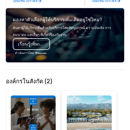
เยี่ยมชมโปรไฟล์
เยี่ยมชมโปรไฟล์
day hikes we provide luxury self-
and craft cocktails at 
guided inn-to-in walking vacations
with complete VIP serv
from the gateway City of San
experience gives gues
มองหาตัวเลือกผู้ให้บริการเพิ่มเติมอยู่ใช่ไหม?
Francisco to the California wine
opportunity to sit next 
country with a focus on superb hiking,
colleagues at each ven
ค้นหาผู้ให้บริการอื่นสำหรับบริการโสตทัศนูปกรณ์ ความบันเทิง การ
lodging, food and wine. We also have
mingle, and easily net
คมนาคม และอื่นๆ ที่เกี่ยวข้องกับงาน
a Monterey Bay Trek.
is led by a professiona
เรียนรู้เพิ่มเติม
specializing in escort
with utmost care, who
ดำเนินการโดย
each experience with 
engaging information 
Lip Smacking Foodie T
entertaining activity 
องค์กรในสังกัด (2)
dining experience meld
that are sure to add ne
meeting events, from 
team building. All-Inclusive Group
Dining When meeting p
corporate group event
Smacking Foodie Tours,
group is assured a top
experience with three 