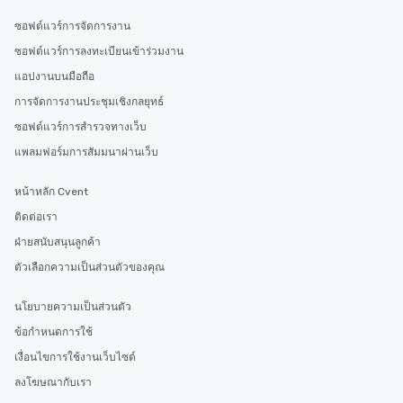
after work, we can coo
you to provide options 
ซอฟต์แวร์การจัดการงาน
needs. Go for as Long or as Short as
ซอฟต์แวร์การลงทะเบียนเข้าร่วมงาน
You Like Along with fle
แอปงานบนมือถือ
scheduling, Lip Smack
Tours also provides a 
การจัดการงานประชุมเชิงกลยุทธ์
durations. Our shortes
ซอฟต์แวร์การสำรวจทางเว็บ
2.5 hours; our longest 
แพลมฟอร์มการสัมมนาผ่านเว็บ
hours, with optional 
incentives.
หน้าหลัก Cvent
ติดต่อเรา
ฝ่ายสนับสนุนลูกค้า
ตัวเลือกความเป็นส่วนตัวของคุณ
นโยบายความเป็นส่วนตัว
ข้อกำหนดการใช้
เงื่อนไขการใช้งานเว็บไซต์
ลงโฆษณากับเรา