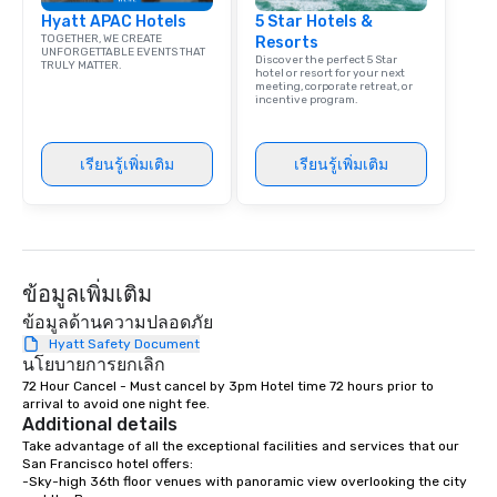
Hyatt APAC Hotels
5 Star Hotels &
signature dishes at ea
TOGETHER, WE CREATE
Resorts
Our affordable tours a
UNFORGETTABLE EVENTS THAT
Discover the perfect 5 Star
TRULY MATTER.
person with tax and gr
hotel or resort for your next
meeting, corporate retreat, or
included. The only thi
incentive program.
are drinks. However, 
package upgrade is ava
provides guests a sign
เรียนรู้เพิ่มเติม
เรียนรู้เพิ่มเติม
at various stops. Build Your Network
Our exclusive experien
ultimate networking op
a typical sit-down dinn
to engage the person t
ข้อมูลเพิ่มเติม
right of you. Because 
ข้อมูลด้านความปลอดภัย
place at multiple resta
Hyatt Safety Document
walking in between, th
นโยบายการยกเลิก
countless opportunitie
72 Hour Cancel - Must cancel by 3pm Hotel time 72 hours prior to 
with different people 
arrival to avoid one night fee.
down at each venue a
Additional details
traverse along the way
Take advantage of all the exceptional facilities and services that our 
experiences not only 
San Francisco hotel offers:

-Sky-high 36th floor venues with panoramic view overlooking the city 
ways to network, but a