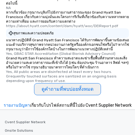
ต่อไปนี้:
fascinating stories. S
NA
interactive experience
หากเกี่ยวข้อง กรุณาระบุลิงก์ไปยังรายงานสาธารณะของ Grand Hyatt San
along the way exclusive
Francisco เกี่ยวกับความมุ่งมั่นและโครงการริเริ่มที่เกี่ยวข้องกับความหลากหลาย
ความเท่าเทียม และการยอมรับความแตกต่าง
ensuring there is neve
https://about.hyatt.com/content/dam/hyatt/woc/DEIReport.pdf
Different Types of Cuis
สุขภาพและความปลอดภัย
experiences offer the a
แนวทางปฏิบัติที่ Grand Hyatt San Francisco ได้รับการพัฒนาขึ้นตามข้อเสนอ
several renowned rest
แนะด้านบริการสุขภาพจากหน่วยงานภาครัฐหรือองค์กรเอกชนใช่หรือไม่? หากใช่
convenient outing, inc
กรุณาระบุว่ามีการใช้องค์กรใดบ้างในการพัฒนาแนวทางปฏิบัติเหล่านี้
Yes, GBAC STAR Accreditation (Global Biorisk Advisory Council)
and your guests might
Grand Hyatt San Francisco ทำความสะอาดและฆ่าเชื้อพื้นที่ส่วนกลางและสิ่ง
discovered otherwise 
อำนวยความสะดวกสาธารณะที่เข้าถึงได้ (เช่น ห้องประชุม ร้านอาหาร ลิฟต์ ฯลฯ)
at a typical corporate 
หรือไม่? หากใช่ กรุณาอธิบายมาตรการใหม่ใดๆ ที่ดำเนินการ
Yes, All public areas are disinfected at least every two hours. 
a way to try some of t
Grequently touched surfaces are sanitized on an ongoing basis 
in the city and dive in
depending upon frequency of use.
cuisines and dishes. Al
ดูคำถามที่พบบ่อยทั้งหมด
selected dishes are cu
high standards to ensu
delight any palate. Tours Available
รายงานปัญหา
เกี่ยวกับโปรไฟล์สถานที่นี้ไปยัง Cvent Supplier Network
from Day to Night With
group experience, bookin
Cvent Supplier Network
key. Whether you desir
business hours or earl
Onsite Solutions