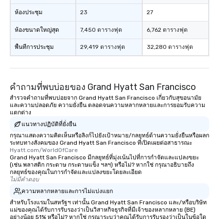
experienced, and all ar
ห้องประชุม
23
27
remember. Our one-of-
are special, from the fi
ห้องขนาดใหญ่สุด
7,450 ตารางฟุต
6,762 ตารางฟุต
last. It’s an experienc
พื้นที่การประชุม
29,419 ตารางฟุต
32,280 ตารางฟุต
will reminisce about lo
leave. Location, Location, Location
One of the best reason
convenient and efficie
คำถามที่พบบ่อยของ Grand Hyatt San Francisco
experience is designed
สำรวจคำถามที่พบบ่อยจาก Grand Hyatt San Francisco เกี่ยวกับสุขอนามัย
restaurants are within
และความปลอดภัย ความยั่งยืน ตลอดจนความหลากหลายและการยอมรับความ
walking distance of ea
แตกต่าง
short stroll allows you
แนวทางปฏิบัติที่ยั่งยืน
members a chance to 
กรุณาแสดงความคิดเห็นหรือลิงก์ไปยังเป้าหมาย/กลยุทธ์ด้านความยั่งยืนหรือผลก
networking opportunit
ระทบทางสังคมของ Grand Hyatt San Francisco ที่เปิดเผยต่อสาธารณะ
Hyatt.com/WorldOfCare
heading to the next pl
Grand Hyatt San Francisco มีกลยุทธ์ที่มุ่งเน้นไปที่การกำจัดและแปลงขยะ
itinerary. You Get a Dinner and a Show
(เช่น พลาสติก กระดาษ กระดาษแข็ง ฯลฯ) หรือไม่? หากใช่ กรุณาอธิบายถึง
กลยุทธ์ของคุณในการกำจัดและแปลงขยะโดยละเอียด
Our tours offer an exqu
ไม่มีคำตอบ
entertainment. All tour
ความหลากหลายและการไม่แบ่งแยก
knowledgeable, profes
สำหรับโรงแรมในสหรัฐฯ เท่านั้น Grand Hyatt San Francisco และ/หรือบริษัท
who leads the group on
แม่ของคุณได้รับการรับรองว่าเป็นวิสาหกิจธุรกิจที่มีเจ้าของหลากหลาย (BE)
offering engaging tidb
อย่างน้อย 51% หรือไม่? หากใช่ กรุณาระบุว่าคุณได้รับการรับรองว่าเป็นในข้อใด