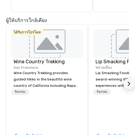
and events occur year-round.
ผู้ให้บริการใกล้เคียง
ได้รับการโปรโมท
Wine Country Trekking
Lip Smacking Foo
San Francisco
หลายเมือง
Wine Country Trekking provides
Lip Smacking Foodie T
guided hikes in the beautiful wine
award-winning VIP gro
country of California including Napa
experiences with visits
and Sonoma Valleys. These
restaurants throughou
กิจกรรม
กิจกรรม
experiences include walking in the
States. Choose either
vineyards, amongst ancient redwood
activity or evening d
trees and oak groves with a curated
groups are escorted i
wine country lunch and visits to iconic
the best tables in the 
wineries for superb wine tasting
most-sought-after res
experiences. In addition to our guided
enjoy a parade of sign