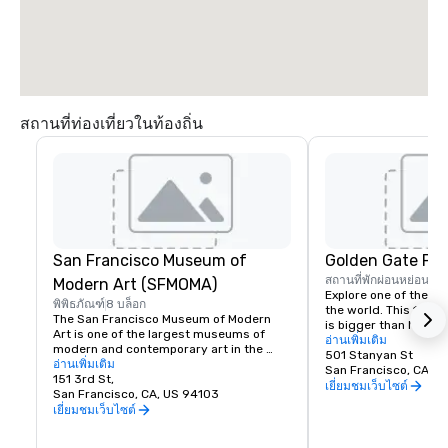
สถานที่ท่องเที่ยวในท้องถิ่น
San Francisco Museum of
Golden Gate Par
สถานที่พักผ่อนหย่อนใจ
Modern Art (SFMOMA)
Explore one of the lar
พิพิธภัณฑ์
8 บล็อก
the world. This 150-y
The San Francisco Museum of Modern 
is bigger than New Yor
Art is one of the largest museums of 
Park, and with much of
อ่านเพิ่มเติม
modern and contemporary art in the 
vehicles, it’s a safe p
501 Stanyan St
United States and a thriving cultural 
อ่านเพิ่มเติม
its hidden treasures l
San Francisco, CA, U
center for the Bay Area. It spans seven 
151 3rd St,
Academy of Sciences,
เยี่ยมชมเว็บไซต์
stories and has a cafe and bookstore on 
San Francisco, CA, US 94103
Children’s Quarter, T
site. SFMOMA’s permanent collection 
เยี่ยมชมเว็บไซต์
Garden, The Botanical
houses contemporary artists Calder, 
buffalo and much, m
Matisse, and Picasso. Special exhibitions 