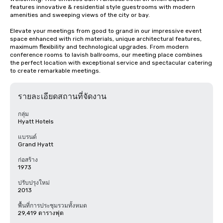
features innovative & residential style guestrooms with modern 
amenities and sweeping views of the city or bay. 

Elevate your meetings from good to grand in our impressive event 
space enhanced with rich materials, unique architectural features, 
maximum flexibility and technological upgrades. From modern 
conference rooms to lavish ballrooms, our meeting place combines 
the perfect location with exceptional service and spectacular catering 
to create remarkable meetings.
รายละเอียดสถานที่จัดงาน
กลุ่ม
Hyatt Hotels
แบรนด์
Grand Hyatt
ก่อสร้าง
1973
ปรับปรุงใหม่
2013
พื้นที่การประชุมรวมทั้งหมด
29,419 ตารางฟุต