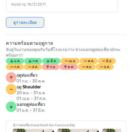
หมดอายุ: 18/3/2571
ดูรายละเอียด
ความพร้อมตามฤดูกาล
จับคู่วันงานของคุณกับวันที่โรงแรมว่าง ช่วงนอกฤดูท่องเที่ยวมักจะ
พร้อมกว่า
ม.ค.
ก.พ.
มี.ค.
เม.ย.
พ.ค.
มิ.ย.
ก.ค.
ส.ค.
ก.ย.
ต.ค.
พ.ย.
ธ.ค.
ฤดูท่องเที่ยว
01 ก.ย. - 30 ต.ค.
ฤดู Shoulder
20 พ.ย. - 31 ธ.ค.
01 เม.ย. - 31 ส.ค.
นอกฤดูท่องเที่ยว
01 ม.ค. - 31 มี.ค.
ผู้วางแผนที่ดู Grand Hyatt San Francisco ยังดู