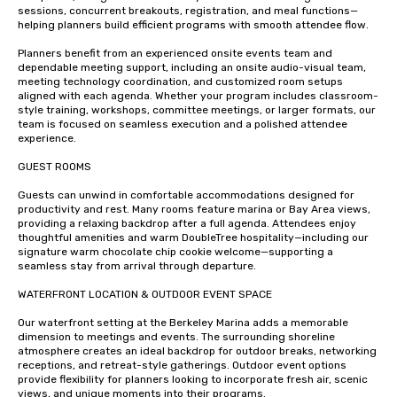
sessions, concurrent breakouts, registration, and meal functions—
helping planners build efficient programs with smooth attendee flow.

Planners benefit from an experienced onsite events team and 
dependable meeting support, including an onsite audio-visual team, 
meeting technology coordination, and customized room setups 
aligned with each agenda. Whether your program includes classroom-
style training, workshops, committee meetings, or larger formats, our 
team is focused on seamless execution and a polished attendee 
experience.

GUEST ROOMS 

Guests can unwind in comfortable accommodations designed for 
productivity and rest. Many rooms feature marina or Bay Area views, 
providing a relaxing backdrop after a full agenda. Attendees enjoy 
thoughtful amenities and warm DoubleTree hospitality—including our 
signature warm chocolate chip cookie welcome—supporting a 
seamless stay from arrival through departure.

WATERFRONT LOCATION & OUTDOOR EVENT SPACE

Our waterfront setting at the Berkeley Marina adds a memorable 
dimension to meetings and events. The surrounding shoreline 
atmosphere creates an ideal backdrop for outdoor breaks, networking 
receptions, and retreat-style gatherings. Outdoor event options 
provide flexibility for planners looking to incorporate fresh air, scenic 
views, and unique moments into their programs.
