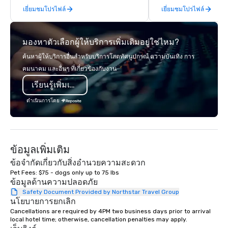
เยี่ยมชมโปรไฟล์
เยี่ยมชมโปรไฟล์
instructors guide participants
offsites. Whether your
through collaborative cooking
think like a Silicon Val
sessions using high-quality
explore the mindsets d
มองหาตัวเลือกผู้ให้บริการเพิ่มเติมอยู่ใช่ไหม?
ingredients and time-tested
world's fastest-growi
techniques. Whether you're planning a
or walk away with a pr
ค้นหาผู้ให้บริการอื่นสำหรับบริการโสตทัศนูปกรณ์ ความบันเทิง การ
corporate team-building retreat,
innovation playbook, S
คมนาคม และอื่นๆ ที่เกี่ยวข้องกับงาน
milestone celebration, or virtual
programming that is 
เรียนรู้เพิ่มเติม
cooking experience, we create
substantive, and uniqu
memorable events that encourage
the Valley. Ideal for g
ดำเนินการโดย
connection, boost engagement, and
Fully customizable by 
leave participants with new skills
seniority, and objectiv
they'll actually use. Perfect for: Team
building, corporate wellness
ข้อมูลเพิ่มเติม
programs, birthday parties,
anniversary celebrations, rehearsal
ข้อจำกัดเกี่ยวกับสิ่งอำนวยความสะดวก
dinners, holiday events, client
Pet Fees: $75 - dogs only up to 75 lbs
ข้อมูลด้านความปลอดภัย
entertainment, and virtual team
connections. We handle everything
Safety Document Provided by Northstar Travel Group
นโยบายการยกเลิก
from ingredient sourcing to
Cancellations are required by 4PM two business days prior to arrival 
instruction, making your event
local hotel time; otherwise, cancellation penalties may apply.
planning seamless.