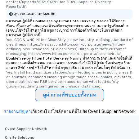
content/uploads/2021/03/Hilton-2020-Supplier-Diversity-
Report.pdf).
สุขภาพและความปลอดภัย
แนวทางปฏิบัติที่ DoubleTree by Hilton Hotel Berkeley Marina ได้รับการ
พัฒนาขึ้นตามข้อเสนอแนะด้านบริการสุขภาพจากหน่วยงานภาครัฐหรือองค์กร
เอกชนใช่หรือไม่? หากใช่ กรุณาระบุว่ามีการใช้องค์กรใดบ้างในการพัฒนา
แนวทางปฏิบัติเหล่านี้
Yes, CDC & WHO. Hilton CleanStay, a new industry-defining standard of 
cleanliness (https://newsroom.hilton.com/corporate/news/hilton-
defining-new-standard-of-cleanliness) Hilton up to date customer 
messaging: https://www.hilton.com/en/corporate/coronavirus/
DoubleTree by Hilton Hotel Berkeley Marina ทำความสะอาดและฆ่าเชื้อพื้นที่
ส่วนกลางและสิ่งอำนวยความสะดวกสาธารณะที่เข้าถึงได้ (เช่น ห้องประชุม ร้าน
อาหาร ลิฟต์ ฯลฯ) หรือไม่? หากใช่ กรุณาอธิบายมาตรการใหม่ใดๆ ที่ดำเนินการ
Yes, Install hand sanitizer stations/disinfecting wipes in public areas & 
on shuttles; enhanced cleaning of high touch areas, lobbies, elevators, 
doors, bathrooms; F&B service in accordance with food safety 
guidelines, dining configured for physical distancing
ดูคำถามที่พบบ่อยทั้งหมด
รายงานปัญหา
เกี่ยวกับโปรไฟล์สถานที่นี้ไปยัง Cvent Supplier Network
Cvent Supplier Network
Onsite Solutions