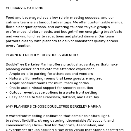
CULINARY & CATERING

Food and beverage plays a key role in meeting success, and our 
culinary team is a standout advantage. We offer customizable menus, 
flexible banquet options, and catering tailored to your group’s 
preferences, dietary needs, and budget—from energizing breakfasts 
and working lunches to receptions and plated dinners. Our team 
partners closely with planners to deliver consistent quality across 
every function.

PLANNER-FRIENDLY LOGISTICS & AMENITIES

DoubleTree Berkeley Marina offers practical advantages that make 
planning easier and elevate the attendee experience:

•	Ample on-site parking for attendees and vendors

•	Naturally lit meeting rooms that keep guests energized

•	Ample breakout rooms for multi-track agendas

•	Onsite audio-visual support for smooth execution

•	Outdoor event space options in a waterfront setting

•	Easy access to San Francisco, Oakland, and East Bay

WHY PLANNERS CHOOSE DOUBLETREE BERKELEY MARINA

A waterfront meeting destination that combines natural light, 
breakout flexibility, strong catering, dependable AV support, and 
convenient logistics—ideal for Corporate, Association, and 
Government groups seeking a Bay Area venue that stands apart from 