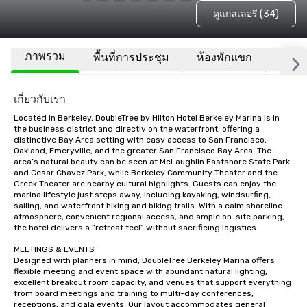
ดูแกลเลอรี (34)
ภาพรวม
พื้นที่การประชุม
ห้องพักแขก
สถานที
เกี่ยวกับเรา
Located in Berkeley, DoubleTree by Hilton Hotel Berkeley Marina is in 
the business district and directly on the waterfront, offering a 
distinctive Bay Area setting with easy access to San Francisco, 
Oakland, Emeryville, and the greater San Francisco Bay Area. The 
area’s natural beauty can be seen at McLaughlin Eastshore State Park 
and Cesar Chavez Park, while Berkeley Community Theater and the 
Greek Theater are nearby cultural highlights. Guests can enjoy the 
marina lifestyle just steps away, including kayaking, windsurfing, 
sailing, and waterfront hiking and biking trails. With a calm shoreline 
atmosphere, convenient regional access, and ample on-site parking, 
the hotel delivers a “retreat feel” without sacrificing logistics.

MEETINGS & EVENTS

Designed with planners in mind, DoubleTree Berkeley Marina offers 
flexible meeting and event space with abundant natural lighting, 
excellent breakout room capacity, and venues that support everything 
from board meetings and training to multi-day conferences, 
receptions, and gala events. Our layout accommodates general 