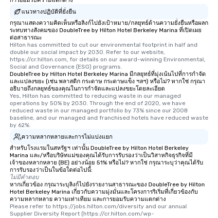
การยอมรับความแตกต่าง
แนวทางปฏิบัติที่ยั่งยืน
กรุณาแสดงความคิดเห็นหรือลิงก์ไปยังเป้าหมาย/กลยุทธ์ด้านความยั่งยืนหรือผลก
ระทบทางสังคมของ DoubleTree by Hilton Hotel Berkeley Marina ที่เปิดเผย
ต่อสาธารณะ
Hilton has committed to cut our environmental footprint in half and 
double our social impact by 2030. Refer to our website, 
https://cr.hilton.com, for details on our award-winning Environmental, 
Social and Governance (ESG) programs.
DoubleTree by Hilton Hotel Berkeley Marina มีกลยุทธ์ที่มุ่งเน้นไปที่การกำจัด
และแปลงขยะ (เช่น พลาสติก กระดาษ กระดาษแข็ง ฯลฯ) หรือไม่? หากใช่ กรุณา
อธิบายถึงกลยุทธ์ของคุณในการกำจัดและแปลงขยะโดยละเอียด
Yes, Hilton has committed to reducing waste in our managed 
operations by 50% by 2030. Through the end of 2020, we have 
reduced waste in our managed portfolio by 73% since our 2008 
baseline, and our managed and franchised hotels have reduced waste 
by 62%.
ความหลากหลายและการไม่แบ่งแยก
สำหรับโรงแรมในสหรัฐฯ เท่านั้น DoubleTree by Hilton Hotel Berkeley
Marina และ/หรือบริษัทแม่ของคุณได้รับการรับรองว่าเป็นวิสาหกิจธุรกิจที่มี
เจ้าของหลากหลาย (BE) อย่างน้อย 51% หรือไม่? หากใช่ กรุณาระบุว่าคุณได้รับ
การรับรองว่าเป็นในข้อใดต่อไปนี้:
ไม่มีคำตอบ
หากเกี่ยวข้อง กรุณาระบุลิงก์ไปยังรายงานสาธารณะของ DoubleTree by Hilton
Hotel Berkeley Marina เกี่ยวกับความมุ่งมั่นและโครงการริเริ่มที่เกี่ยวข้องกับ
ความหลากหลาย ความเท่าเทียม และการยอมรับความแตกต่าง
Please refer to https://jobs.hilton.com/diversity and our annual 
Supplier Diversity Report (https://cr.hilton.com/wp-