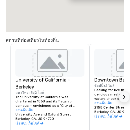
สถานที่ท่องเที่ยวในท้องถิ่น
University of California -
Downtown Berk
ช้อปปิ้ง
2 ไมล์
Berkeley
Looking for live theate
มหาวิทยาลัย
2 ไมล์
delicious meal or a n
The University of California was 
watch, check out dow
chartered in 1868 and its flagship 
Berkeley is a city of 
อ่านเพิ่มเติม
campus — envisioned as a "City of 
great discoveries, wh
2155 Center Street
Learning" — was established at Berkeley, 
อ่านเพิ่มเติม
for the culture, stay 
Berkeley, CA, US 947
on San Francisco Bay. Today the world's 
University Ave and Oxford Street
depart with their imag
เยี่ยมชมเว็บไซต์
premier public university and a 
Berkeley, CA, US 94720
buds and memories f
wellspring of innovation, UC Berkeley 
เยี่ยมชมเว็บไซต์
occupies a 1,232 acre campus with a 