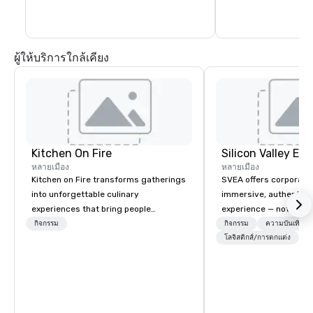
sylvan 178-acre central core. Home of 
the Cal Bears!
ผู้ให้บริการใกล้เคียง
Kitchen On Fire
หลายเมือง
หลายเมือง
Kitchen on Fire transforms gatherings
SVEA offers corporate
into unforgettable culinary
immersive, authentic S
experiences that bring people
experience — not a tour
together. Since 2005, we've
transformation. We de
กิจกรรม
กิจกรรม
ความบันเทิงแบบ
specialized in interactive cooking
facilitate custom exec
โลจิสติกส์/การตกแต่ง
events for corporate teams, social
tours, learning session
celebrations, and groups seeking
workshops, leadership
hands-on culinary adventures in
behind-the-scenes tec
Berkeley, Oakland, and virtually
experiences for visiti
worldwide. Our professional chef
incentive groups, and