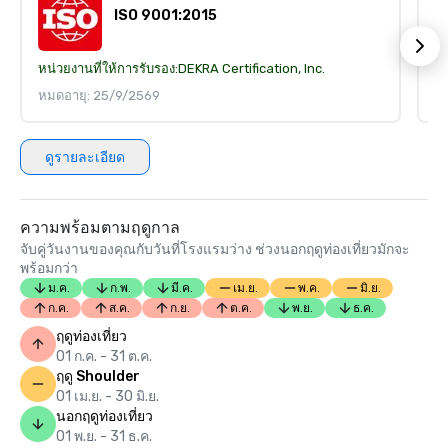
ISO 9001:2015
หน่วยงานที่ให้การรับรอง:
DEKRA Certification, Inc.
หน
หมดอายุ: 25/9/2569
ห
ดูรายละเอียด
ความพร้อมตามฤดูกาล
จับคู่วันงานของคุณกับวันที่โรงแรมว่าง ช่วงนอกฤดูท่องเที่ยวมักจะ
พร้อมกว่า
ม.ค.
ก.พ.
มี.ค.
เม.ย.
พ.ค.
มิ.ย.
ก.ค.
ส.ค.
ก.ย.
ต.ค.
พ.ย.
ธ.ค.
ฤดูท่องเที่ยว
01 ก.ค. - 31 ต.ค.
ฤดู Shoulder
01 เม.ย. - 30 มิ.ย.
นอกฤดูท่องเที่ยว
01 พ.ย. - 31 ธ.ค.