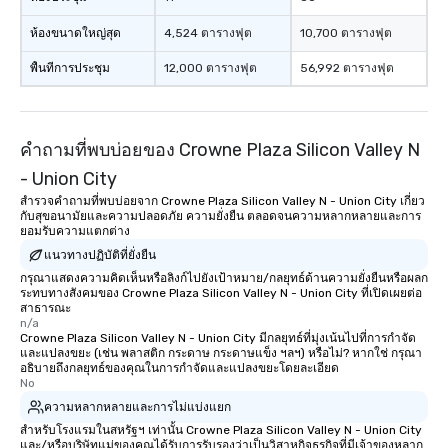
ห้องขนาดใหญ่สุด
4,524 ตารางฟุต
10,700 ตารางฟุต
พื้นที่การประชุม
12,000 ตารางฟุต
56,992 ตารางฟุต
คำถามที่พบบ่อยของ Crowne Plaza Silicon Valley N
- Union City
สำรวจคำถามที่พบบ่อยจาก Crowne Plaza Silicon Valley N - Union City เกี่ยว
กับสุขอนามัยและความปลอดภัย ความยั่งยืน ตลอดจนความหลากหลายและการ
ยอมรับความแตกต่าง
แนวทางปฏิบัติที่ยั่งยืน
กรุณาแสดงความคิดเห็นหรือลิงก์ไปยังเป้าหมาย/กลยุทธ์ด้านความยั่งยืนหรือผลก
ระทบทางสังคมของ Crowne Plaza Silicon Valley N - Union City ที่เปิดเผยต่อ
สาธารณะ
n/a
Crowne Plaza Silicon Valley N - Union City มีกลยุทธ์ที่มุ่งเน้นไปที่การกำจัด
และแปลงขยะ (เช่น พลาสติก กระดาษ กระดาษแข็ง ฯลฯ) หรือไม่? หากใช่ กรุณา
อธิบายถึงกลยุทธ์ของคุณในการกำจัดและแปลงขยะโดยละเอียด
No
ความหลากหลายและการไม่แบ่งแยก
สำหรับโรงแรมในสหรัฐฯ เท่านั้น Crowne Plaza Silicon Valley N - Union City
และ/หรือบริษัทแม่ของคุณได้รับการรับรองว่าเป็นวิสาหกิจธุรกิจที่มีเจ้าของหลาก