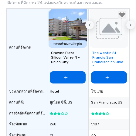
มีสถานที่จัดงาน 24 แห่งตรงกับความต้องการของคุณ
สถานที่จัดงานปัจจุบัน
สถานที่จัดงาน
Crowne Plaza
The Westin St.
Removed from
Silicon Valley N -
Francis San
favorites
Union City
Francisco on Union
Square
ประเภทสถานที่จัดงาน
Hotel
โรงแรม
สถานที่ตั้ง
ยูเนี่ยน ซิตี้
, US
San Francisco
, US
การจัดอันดับสถานที่จัดงาน
ห้องพักแขก
268
1,187
ห้องประชุม
11
36