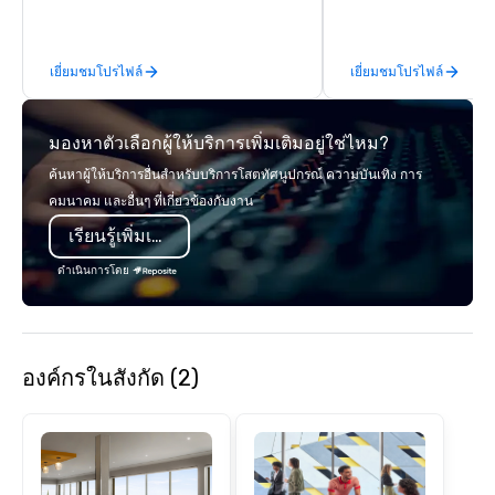
and alcohol options or a family-
Virginia and Washingt
oriented experience as well. Your team
founded in June 1971 
has been on outings before, but this
Melman and Jerry A. Or
เยี่ยมชมโปรไฟล์
เยี่ยมชมโปรไฟล์
time they've asked you to find
opening of R.J. Grunts
something different and exciting for
thanks to the creativit
everybody. When looking for specific
partners, we proudly 
มองหาตัวเลือกผู้ให้บริการเพิ่มเติมอยู่ใช่ไหม?
venues to host your group, it can be
at more than 60 conce
quite challenging. And the last thing
from fast casual to fin
ค้นหาผู้ให้บริการอื่นสำหรับบริการโสตทัศนูปกรณ์ ความบันเทิง การ
you want is another work event that
restaurants.
คมนาคม และอื่นๆ ที่เกี่ยวข้องกับงาน
feels more like a chore than a fun
เรียนรู้เพิ่มเติม
activity. Your team doesn’t want to: -
Throw any more axes - Go bowling
ดำเนินการโดย
again - Sit bored at a large group
dinner Experience The City's Haunted
Past with Your Entire Team On this
special evening, you and your team
องค์กรในสังกัด (2)
will have the perfect opportunity to
get to know each other better! Your
guide is well-versed in local culture,
so you can expect a fun, engaging,
and spooky event.