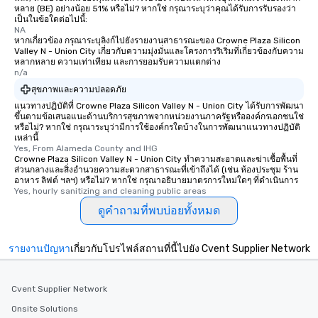
หลาย (BE) อย่างน้อย 51% หรือไม่? หากใช่ กรุณาระบุว่าคุณได้รับการรับรองว่า
เป็นในข้อใดต่อไปนี้:
NA
หากเกี่ยวข้อง กรุณาระบุลิงก์ไปยังรายงานสาธารณะของ Crowne Plaza Silicon
Valley N - Union City เกี่ยวกับความมุ่งมั่นและโครงการริเริ่มที่เกี่ยวข้องกับความ
หลากหลาย ความเท่าเทียม และการยอมรับความแตกต่าง
n/a
สุขภาพและความปลอดภัย
แนวทางปฏิบัติที่ Crowne Plaza Silicon Valley N - Union City ได้รับการพัฒนา
ขึ้นตามข้อเสนอแนะด้านบริการสุขภาพจากหน่วยงานภาครัฐหรือองค์กรเอกชนใช่
หรือไม่? หากใช่ กรุณาระบุว่ามีการใช้องค์กรใดบ้างในการพัฒนาแนวทางปฏิบัติ
เหล่านี้
Yes, From Alameda County and IHG
Crowne Plaza Silicon Valley N - Union City ทำความสะอาดและฆ่าเชื้อพื้นที่
ส่วนกลางและสิ่งอำนวยความสะดวกสาธารณะที่เข้าถึงได้ (เช่น ห้องประชุม ร้าน
อาหาร ลิฟต์ ฯลฯ) หรือไม่? หากใช่ กรุณาอธิบายมาตรการใหม่ใดๆ ที่ดำเนินการ
Yes, hourly sanitizing and cleaning public areas
ดูคำถามที่พบบ่อยทั้งหมด
รายงานปัญหา
เกี่ยวกับโปรไฟล์สถานที่นี้ไปยัง Cvent Supplier Network
Cvent Supplier Network
Onsite Solutions