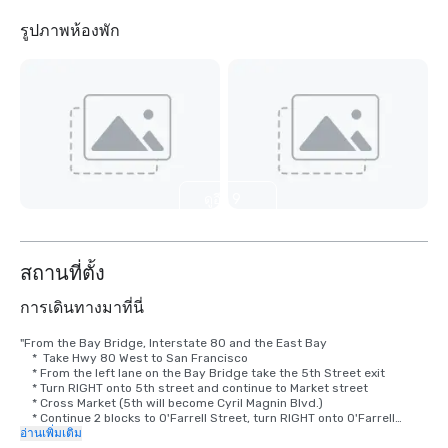
รูปภาพห้องพัก
ดูอีก 9
รายการ
สถานที่ตั้ง
การเดินทางมาที่นี่
"From the Bay Bridge, Interstate 80 and the East Bay

    *  Take Hwy 80 West to San Francisco

    * From the left lane on the Bay Bridge take the 5th Street exit

    * Turn RIGHT onto 5th street and continue to Market street

    * Cross Market (5th will become Cyril Magnin Blvd.)

    * Continue 2 blocks to O'Farrell Street, turn RIGHT onto O'Farrell

    * Turn LEFT onto Powell

อ่านเพิ่มเติม