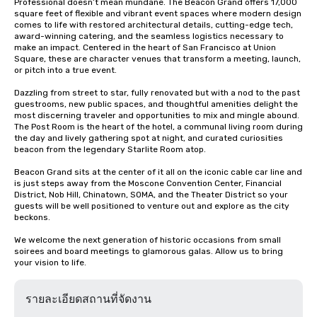
Professional doesn’t mean mundane. The Beacon Grand offers 17,000 
square feet of flexible and vibrant event spaces where modern design 
comes to life with restored architectural details, cutting-edge tech, 
award-winning catering, and the seamless logistics necessary to 
make an impact. Centered in the heart of San Francisco at Union 
Square, these are character venues that transform a meeting, launch, 
or pitch into a true event.

Dazzling from street to star, fully renovated but with a nod to the past 
guestrooms, new public spaces, and thoughtful amenities delight the 
most discerning traveler and opportunities to mix and mingle abound. 
The Post Room is the heart of the hotel, a communal living room during 
the day and lively gathering spot at night, and curated curiosities 
beacon from the legendary Starlite Room atop.

Beacon Grand sits at the center of it all on the iconic cable car line and 
is just steps away from the Moscone Convention Center, Financial 
District, Nob Hill, Chinatown, SOMA, and the Theater District so your 
guests will be well positioned to venture out and explore as the city 
beckons.

We welcome the next generation of historic occasions from small 
soirees and board meetings to glamorous galas. Allow us to bring 
your vision to life.
รายละเอียดสถานที่จัดงาน