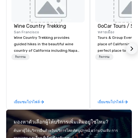
Wine Country Trekking
San Francisco
หลายเมือง
Wine Country Trekking provides
Tours & Group Events E
guided hikes in the beautiful wine
place of California. Sa
country of California including Napa
perfect place to visit 
and Sonoma Valleys. These
mix fun with history a
กิจกรรม
กิจกรรม
experiences include walking in the
with beauty. We delive
vineyards, amongst ancient redwood
fun and high-tech experi
trees and oak groves with a curated
staff will build you a 
wine country lunch and visits to iconic
from the ground up or
wineries for superb wine tasting
one of our existing act
experiences. In addition to our guided
your exact needs. Our
เยี่ยมชมโปรไฟล์
เยี่ยมชมโปรไฟล์
day hikes we provide luxury self-
greatly enhanced by a 
guided inn-to-in walking vacations
scoreboard, photo, vide
from the gateway City of San
3D navigation, augmen
มองหาตัวเลือกผู้ให้บริการเพิ่มเติมอยู่ใช่ไหม?
Francisco to the California wine
challenges presented 
country with a focus on superb hiking,
mobile device. We can also
ค้นหาผู้ให้บริการอื่นสำหรับบริการโสตทัศนูปกรณ์ ความบันเทิง การ
lodging, food and wine. We also have
incorporate our Speed