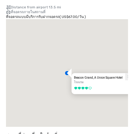
    * Beacon Grand Hotel is on the corner of Powell and Sutter Streets, 
in Union Square, San Francisco

Distance from airport 13.5 mi
ที่จอดรถภายในสถานที่
From Airport

ที่จอดรถแบบมีบริการรับฝากจอดรถ
(
US$67.00
/
วัน
)
    *  Take 101 North to San Francisco toward the Bay Bridge

    * Take the 4th Street exit (last San Francisco exit)

    * 4th Street becomes Bryant; continue on Bryant to 3rd Street

    * Turn LEFT onto 3rd and continue 41/2 blocks, crossing Market 
Street

    * Turn LEFT onto Geary and continue to Powell

    * Turn RIGHT onto Powell

    * Beacon Grand Hotel is on the corner of Powell and Sutter Streets, 
in Union Square, San Francisco

From North

Traveling south to San Francisco, CA via the Golden Gate 
Bridge/Highway 101

Beacon Grand, A Union Square Hotel
    *  Take Hwy 101 South to San Francisco

โรงแรม
    * Cross the Golden Gate Bridge and take the Lombard Street exit

4 จาก 5
    * Take Lombard Street (Hwy 101) to Van Ness Avenue

    * Turn RIGHT on Van Ness Avenue

    * From Van Ness, turn LEFT onto O'Farrell Street

    * Turn LEFT onto Powell

    * Beacon Grand Hotel is on the corner of Powell and Sutter Streets, 
in Union Square, San Francisco