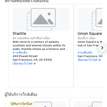
สถานที่ท่องเที่ยวในท้องถิ่น
Starlite
Union Square
สถานบันเทิงยามค่ำคืน
0 บล็อก
ช้อปปิ้ง
1 บล็อก
With close to a century of splashy 
Union Square is the re
cocktails and shared stories within its 
hub of San Francisco. 
walls, Starlite shines as a historic and 
revered San Francisco establishment. 
อ่านเพิ่มเติม
It boasts the city’s la
อ่านเพิ่มเติม
Located on the top floor of Beacon 
450 Powell Street
luxury, department a
San Francisco, CA, U
Grand.
San Francisco, CA, US 94102
shopping, making it o
เยี่ยมชมเว็บไซต์
tourist attractions in
เยี่ยมชมเว็บไซต์
States. A spectacular 
art galleries, salons,
contribute to the are
24-hour character.
ผู้ให้บริการใกล้เคียง
ได้รับการโปรโมท