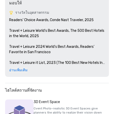
มอบให้
รางวัลในอุตสาหกรรม
Readers' Choice Awards, Conde Nast Traveler, 2025

Travel + Leisure World's Best Awards, The 500 Best Hotels 
in the World, 2025

Travel + Leisure 2024 World's Best Awards, Readers' 
Favorite in San Francisco 

Travel + Leisure it List, 2023 (The 100 Best New Hotels In 
The World)

อ่านเพิ่มเติม
Condé Nast Traveler Readers' Choice Awards, 2023

The Best Bars in America, Esquire 2024

ไฮไลต์สถานที่จัดงาน
Michelin Guide, 2024 (Favorite Hotel Restorations in 
3D Event Space
2023)

Cvent Photo-realistic 3D Event Spaces give
planners the ability to realize their vision down