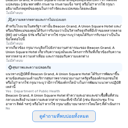
Beacon Grand, A Union Square Hotel มีกลยุทธ์ที่มุ่งเน้นไปที่การกำจัดและ
แปลงขยะ (เช่น พลาสติก กระดาษ กระดาษแข็ง ฯลฯ) หรือไม่? หากใช่ กรุณา
อธิบายถึงกลยุทธ์ของคุณในการกำจัดและแปลงขยะโดยละเอียด
ไม่มีคำตอบ
ความหลากหลายและการไม่แบ่งแยก
สำหรับโรงแรมในสหรัฐฯ เท่านั้น Beacon Grand, A Union Square Hotel และ/
หรือบริษัทแม่ของคุณได้รับการรับรองว่าเป็นวิสาหกิจธุรกิจที่มีเจ้าของหลากหลาย
(BE) อย่างน้อย 51% หรือไม่? หากใช่ กรุณาระบุว่าคุณได้รับการรับรองว่าเป็นใน
ข้อใดต่อไปนี้:
ไม่มีคำตอบ
หากเกี่ยวข้อง กรุณาระบุลิงก์ไปยังรายงานสาธารณะของ Beacon Grand, A
Union Square Hotel เกี่ยวกับความมุ่งมั่นและโครงการริเริ่มที่เกี่ยวข้องกับความ
หลากหลาย ความเท่าเทียม และการยอมรับความแตกต่าง
ไม่มีคำตอบ
สุขภาพและความปลอดภัย
แนวทางปฏิบัติที่ Beacon Grand, A Union Square Hotel ได้รับการพัฒนาขึ้น
ตามข้อเสนอแนะด้านบริการสุขภาพจากหน่วยงานภาครัฐหรือองค์กรเอกชนใช่
หรือไม่? หากใช่ กรุณาระบุว่ามีการใช้องค์กรใดบ้างในการพัฒนาแนวทางปฏิบัติ
เหล่านี้
Yes : Department of Public Health
Beacon Grand, A Union Square Hotel ทำความสะอาดและฆ่าเชื้อพื้นที่ส่วน
กลางและสิ่งอำนวยความสะดวกสาธารณะที่เข้าถึงได้ (เช่น ห้องประชุม ร้าน
อาหาร ลิฟต์ ฯลฯ) หรือไม่? หากใช่ กรุณาอธิบายมาตรการใหม่ใดๆ ที่ดำเนินการ
No
ดูคำถามที่พบบ่อยทั้งหมด