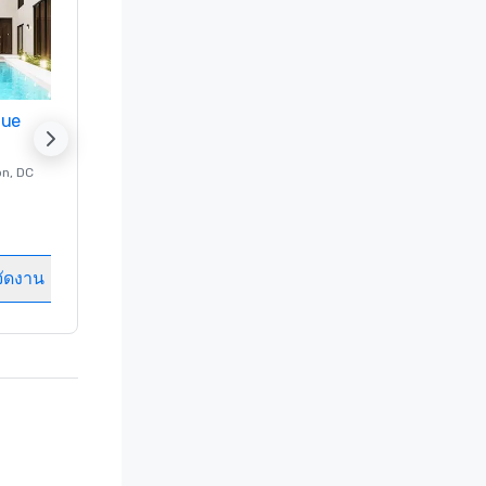
nue
Promote your venue
on
, DC
โรงแรมหรู ที่
Washington
, DC
ห้องพักแขก
:
237
ห้องประชุม
:
8
จัดงาน
เลือกสถานที่จัดงาน