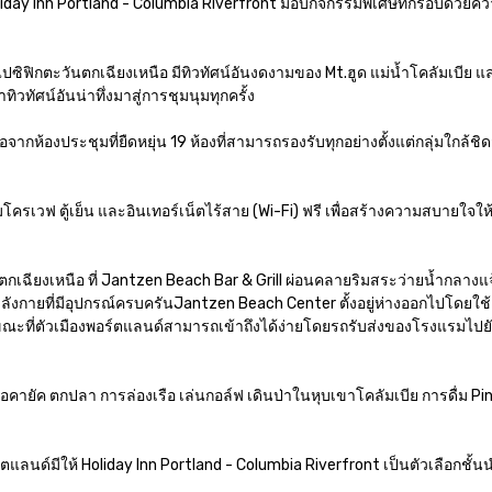
้Holiday Inn Portland - Columbia Riverfront มอบกิจกรรมพิเศษที่กรอบด้วยค
ิฟิกตะวันตกเฉียงเหนือ มีทิวทัศน์อันงดงามของ Mt.ฮูด แม่น้ำโคลัมเบีย แ
ัศน์อันน่าทึ่งมาสู่การชุมนุมทุกครั้ง

กห้องประชุมที่ยืดหยุ่น 19 ห้องที่สามารถรองรับทุกอย่างตั้งแต่กลุ่มใกล้ช
รเวฟ ตู้เย็น และอินเทอร์เน็ตไร้สาย (Wi-Fi) ฟรี เพื่อสร้างความสบายใจให
ตกเฉียงเหนือ ที่ Jantzen Beach Bar & Grill ผ่อนคลายริมสระว่ายน้ำกลางแ
ังกายที่มีอุปกรณ์ครบครันJantzen Beach Center ตั้งอยู่ห่างออกไปโดยใช้
นขณะที่ตัวเมืองพอร์ตแลนด์สามารถเข้าถึงได้ง่ายโดยรถรับส่งของโรงแรมไป
ือคายัค ตกปลา การล่องเรือ เล่นกอล์ฟ เดินป่าในหุบเขาโคลัมเบีย การดื่ม Pino
อร์ตแลนด์มีให้ Holiday Inn Portland - Columbia Riverfront เป็นตัวเลือกชั