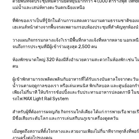
ด้วยพื้นที่จัดประชุมที่มีความยืดหยุ่นมากกว่า 41,000 ตารางฟุต ให
แม่น้ำและเสน่ห์ทางตะวันตกเฉียงเหนือ

ที่พักของเราเป็นที่รู้จักในด้านการแสดงความงามตามธรรมชาติของแปซ
เฮเลนส์หน้าต่างจากพื้นจรดเพดานกรอบห้องประชุมที่สำคัญทุกห้องนำทิวท
วางแผนกิจกรรมกลางแจ้ง?เรามีพื้นที่กลางแจ้งที่หลากหลาย นอกเหนือจา
จนถึงการประชุมที่มีผู้เข้าร่วมสูงสุด 2,500 คน

ห้องพักขนาดใหญ่ 320 ห้องมีสิ่งอำนวยความสะดวกในห้องพัก เช่น ไมโค
คน

ผู้เข้าพักสามารถเพลิดเพลินกับอาหารที่ได้รับแรงบันดาลใจจากตะวัน
น้ำวนตามฤดูกาลของเรา หรือเล่นเทนนิส พิกเกิลบอล และศูนย์ออกกำล
เพียงไม่กี่นาที ให้บริการช้อปปิ้งและรับประทานอาหารปลอดภาษี ใ
รถไฟ MAX Light Rail System

สำหรับผู้ที่ต้องการผจญภัย กิจกรรมใกล้เคียง ได้แก่ การพายเรือ พายเร
มีชื่อเสียงระดับโลก และการเล่นสกีบนภูเขาเครื่องดูดควัน

เมื่อพูดถึงสถานที่ตั้งใจกลางและสวยงามเพียงไม่กี่นาทีจากทุกสิ่งที่พ
งานครั้งต่อไปของคุณ